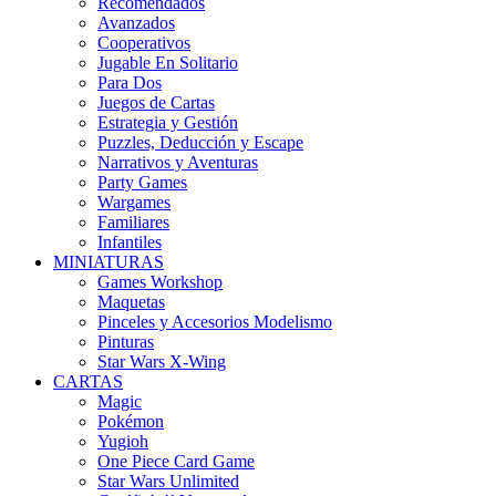
Recomendados
Avanzados
Cooperativos
Jugable En Solitario
Para Dos
Juegos de Cartas
Estrategia y Gestión
Puzzles, Deducción y Escape
Narrativos y Aventuras
Party Games
Wargames
Familiares
Infantiles
MINIATURAS
Games Workshop
Maquetas
Pinceles y Accesorios Modelismo
Pinturas
Star Wars X-Wing
CARTAS
Magic
Pokémon
Yugioh
One Piece Card Game
Star Wars Unlimited