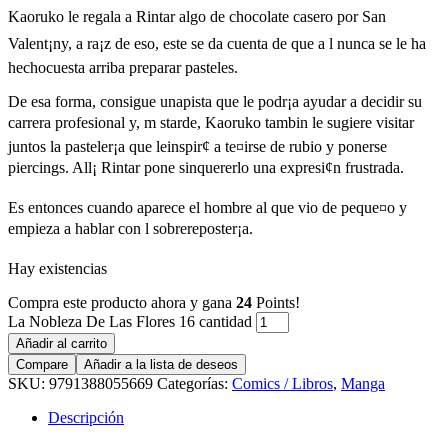
Kaoruko le regala a Rintar algo de chocolate casero por San
Valent¡ny, a ra¡z de eso, este se da cuenta de que a l nunca se le ha
hechocuesta arriba preparar pasteles.
De esa forma, consigue unapista que le podr¡a ayudar a decidir su
carrera profesional y, m starde, Kaoruko tambin le sugiere visitar
juntos la pasteler¡a que leinspir¢ a te¤irse de rubio y ponerse
piercings. All¡ Rintar pone sinquererlo una expresi¢n frustrada.
Es entonces cuando aparece el hombre al que vio de peque¤o y
empieza a hablar con l sobrereposter¡a.
Hay existencias
Compra este producto ahora y gana
24
Points!
La Nobleza De Las Flores 16 cantidad
Añadir al carrito
Compare
Añadir a la lista de deseos
SKU:
9791388055669
Categorías:
Comics / Libros
,
Manga
Descripción