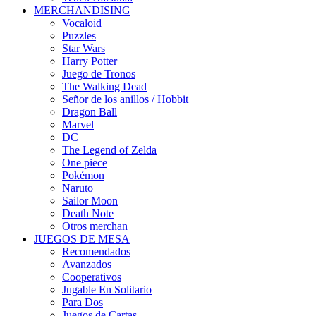
MERCHANDISING
Vocaloid
Puzzles
Star Wars
Harry Potter
Juego de Tronos
The Walking Dead
Señor de los anillos / Hobbit
Dragon Ball
Marvel
DC
The Legend of Zelda
One piece
Pokémon
Naruto
Sailor Moon
Death Note
Otros merchan
JUEGOS DE MESA
Recomendados
Avanzados
Cooperativos
Jugable En Solitario
Para Dos
Juegos de Cartas