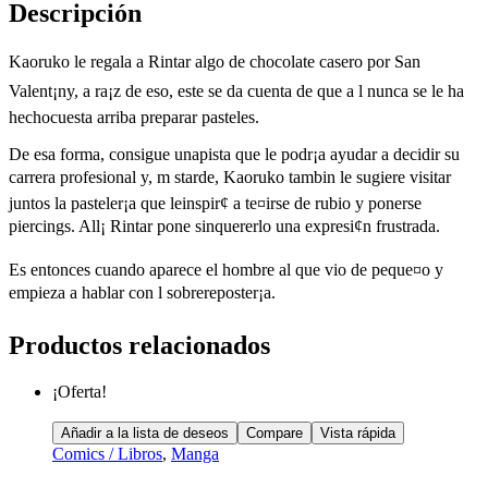
Descripción
Kaoruko le regala a Rintar algo de chocolate casero por San
Valent¡ny, a ra¡z de eso, este se da cuenta de que a l nunca se le ha
hechocuesta arriba preparar pasteles.
De esa forma, consigue unapista que le podr¡a ayudar a decidir su
carrera profesional y, m starde, Kaoruko tambin le sugiere visitar
juntos la pasteler¡a que leinspir¢ a te¤irse de rubio y ponerse
piercings. All¡ Rintar pone sinquererlo una expresi¢n frustrada.
Es entonces cuando aparece el hombre al que vio de peque¤o y
empieza a hablar con l sobrereposter¡a.
Productos relacionados
¡Oferta!
Añadir a la lista de deseos
Compare
Vista rápida
Comics / Libros
,
Manga