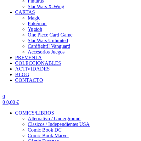
Pinturas
Star Wars X-Wing
CARTAS
Magic
Pokémon
Yugioh
One Piece Card Game
Star Wars Unlimited
Cardfight!! Vanguard
Accesorios Juegos
PREVENTA
COLECCIONABLES
ACTIVIDADES
BLOG
CONTACTO
0
0
0,00
€
COMICS/LIBROS
Alternativo / Underground
Clasicos / Independientes USA
Comic Book DC
Comic Book Marvel