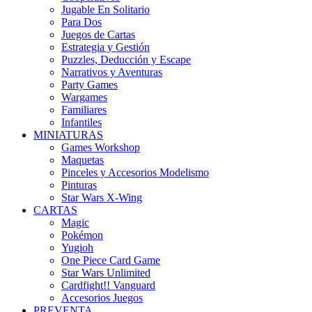
Jugable En Solitario
Para Dos
Juegos de Cartas
Estrategia y Gestión
Puzzles, Deducción y Escape
Narrativos y Aventuras
Party Games
Wargames
Familiares
Infantiles
MINIATURAS
Games Workshop
Maquetas
Pinceles y Accesorios Modelismo
Pinturas
Star Wars X-Wing
CARTAS
Magic
Pokémon
Yugioh
One Piece Card Game
Star Wars Unlimited
Cardfight!! Vanguard
Accesorios Juegos
PREVENTA