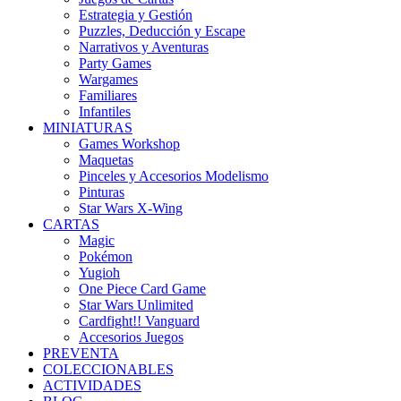
Estrategia y Gestión
Puzzles, Deducción y Escape
Narrativos y Aventuras
Party Games
Wargames
Familiares
Infantiles
MINIATURAS
Games Workshop
Maquetas
Pinceles y Accesorios Modelismo
Pinturas
Star Wars X-Wing
CARTAS
Magic
Pokémon
Yugioh
One Piece Card Game
Star Wars Unlimited
Cardfight!! Vanguard
Accesorios Juegos
PREVENTA
COLECCIONABLES
ACTIVIDADES