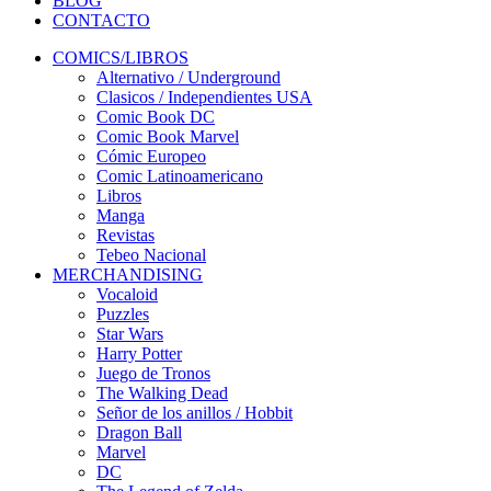
BLOG
CONTACTO
COMICS/LIBROS
Alternativo / Underground
Clasicos / Independientes USA
Comic Book DC
Comic Book Marvel
Cómic Europeo
Comic Latinoamericano
Libros
Manga
Revistas
Tebeo Nacional
MERCHANDISING
Vocaloid
Puzzles
Star Wars
Harry Potter
Juego de Tronos
The Walking Dead
Señor de los anillos / Hobbit
Dragon Ball
Marvel
DC