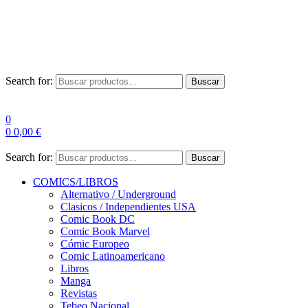
Envío Gratis a partir de 100€ para Península
Las entregas pueden sufrir demoras por alta demanda en las
empresas de mensajería.
Search for:
Buscar
0
0
0,00
€
Search for:
Buscar
COMICS/LIBROS
Alternativo / Underground
Clasicos / Independientes USA
Comic Book DC
Comic Book Marvel
Cómic Europeo
Comic Latinoamericano
Libros
Manga
Revistas
Tebeo Nacional