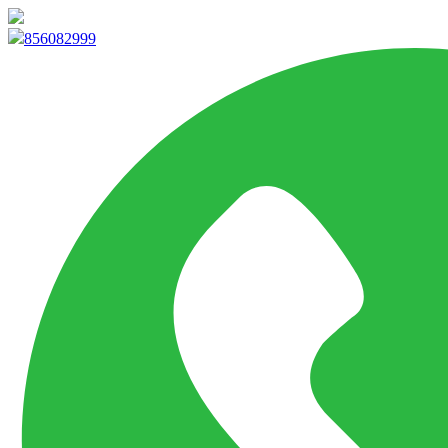
info@marketpvp.es
856082999