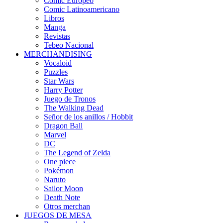
Cómic Europeo
Comic Latinoamericano
Libros
Manga
Revistas
Tebeo Nacional
MERCHANDISING
Vocaloid
Puzzles
Star Wars
Harry Potter
Juego de Tronos
The Walking Dead
Señor de los anillos / Hobbit
Dragon Ball
Marvel
DC
The Legend of Zelda
One piece
Pokémon
Naruto
Sailor Moon
Death Note
Otros merchan
JUEGOS DE MESA