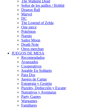
The Walking Dead
Señor de los anillos / Hobbit
Dragon Ball
Marvel
DC
The Legend of Zelda
One piece
Pokémon
Naruto
Sailor Moon
Death Note
Otros merchan
JUEGOS DE MESA
Recomendados
Avanzados
Cooperativos
Jugable En Solitario
Para Dos
Juegos de Cartas
Estrategia y Gestión
Puzzles, Deducción y Escape
Narrativos y Aventuras
Party Games
Wargames
Familiares