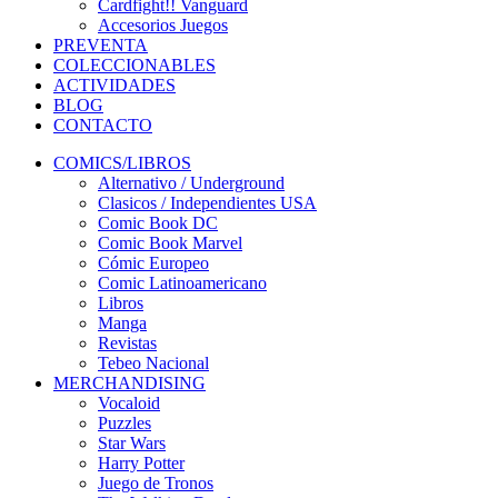
Cardfight!! Vanguard
Accesorios Juegos
PREVENTA
COLECCIONABLES
ACTIVIDADES
BLOG
CONTACTO
COMICS/LIBROS
Alternativo / Underground
Clasicos / Independientes USA
Comic Book DC
Comic Book Marvel
Cómic Europeo
Comic Latinoamericano
Libros
Manga
Revistas
Tebeo Nacional
MERCHANDISING
Vocaloid
Puzzles
Star Wars
Harry Potter
Juego de Tronos