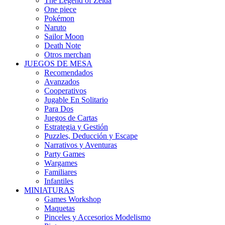
The Legend of Zelda
One piece
Pokémon
Naruto
Sailor Moon
Death Note
Otros merchan
JUEGOS DE MESA
Recomendados
Avanzados
Cooperativos
Jugable En Solitario
Para Dos
Juegos de Cartas
Estrategia y Gestión
Puzzles, Deducción y Escape
Narrativos y Aventuras
Party Games
Wargames
Familiares
Infantiles
MINIATURAS
Games Workshop
Maquetas
Pinceles y Accesorios Modelismo