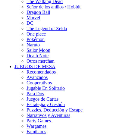
The Walking Dead
Señor de los anillos / Hobbit
Dragon Ball
Marvel
DC
The Legend of Zelda
One piece
Pokémon
Naruto
Sailor Moon
Death Note
Otros merchan
JUEGOS DE MESA
Recomendados
Avanzados
Cooperativos
Jugable En Solitario
Para Dos
Juegos de Cartas
Estrategia y Gestión
Puzzles, Deducción y Escape
Narrativos y Aventuras
Party Games
Wargames
Familiares