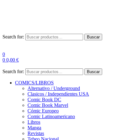
Envío Gratis a partir de 100€ para Península
Las entregas pueden sufrir demoras por alta demanda en las
empresas de mensajería.
Search for:
Buscar
0
0
0,00
€
Search for:
Buscar
COMICS/LIBROS
Alternativo / Underground
Clasicos / Independientes USA
Comic Book DC
Comic Book Marvel
Cómic Europeo
Comic Latinoamericano
Libros
Manga
Revistas
Tebeo Nacional