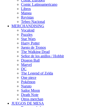
Cómic Europeo
Comic Latinoamericano
Libros
Manga
Revistas
Tebeo Nacional
MERCHANDISING
Vocaloid
Puzzles
Star Wars
Harry Potter
Juego de Tronos
The Walking Dead
Señor de los anillos / Hobbit
Dragon Ball
Marvel
DC
The Legend of Zelda
One piece
Pokémon
Naruto
Sailor Moon
Death Note
Otros merchan
JUEGOS DE MESA