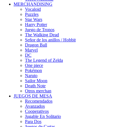
MERCHANDISING
Vocaloid
Puzzles
Star Wars
Harry Potter
Juego de Tronos
The Walking Dead
Señor de los anillos / Hobbit
Dragon Ball
Marvel
DC
The Legend of Zelda
One piece
Pokémon
Naruto
Sailor Moon
Death Note
Otros merchan
JUEGOS DE MESA
Recomendados
Avanzados
Cooperativos
Jugable En Solitario
Para Dos
Juegos de Cartas