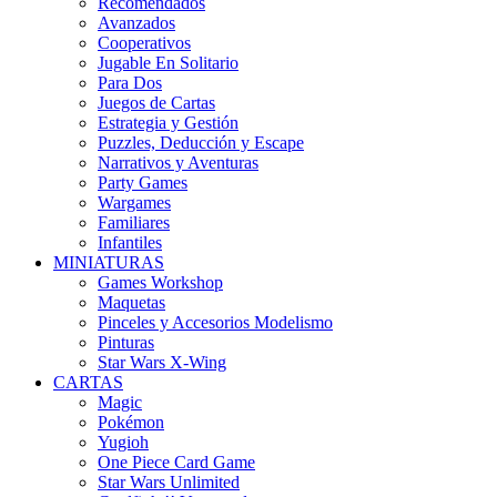
Recomendados
Avanzados
Cooperativos
Jugable En Solitario
Para Dos
Juegos de Cartas
Estrategia y Gestión
Puzzles, Deducción y Escape
Narrativos y Aventuras
Party Games
Wargames
Familiares
Infantiles
MINIATURAS
Games Workshop
Maquetas
Pinceles y Accesorios Modelismo
Pinturas
Star Wars X-Wing
CARTAS
Magic
Pokémon
Yugioh
One Piece Card Game
Star Wars Unlimited