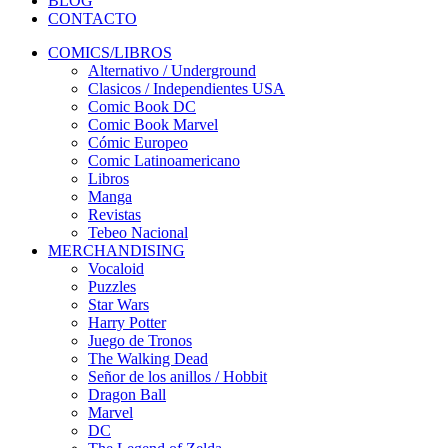
BLOG
CONTACTO
COMICS/LIBROS
Alternativo / Underground
Clasicos / Independientes USA
Comic Book DC
Comic Book Marvel
Cómic Europeo
Comic Latinoamericano
Libros
Manga
Revistas
Tebeo Nacional
MERCHANDISING
Vocaloid
Puzzles
Star Wars
Harry Potter
Juego de Tronos
The Walking Dead
Señor de los anillos / Hobbit
Dragon Ball
Marvel
DC