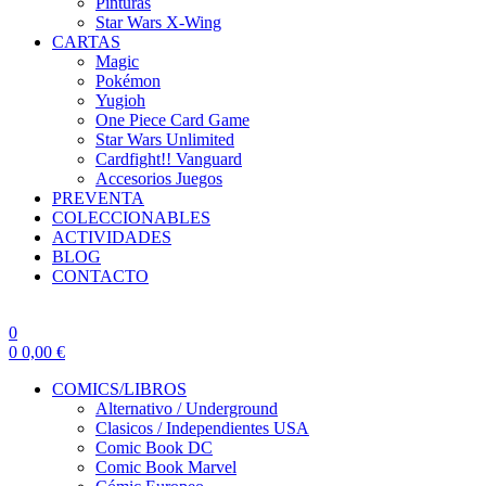
Pinturas
Star Wars X-Wing
CARTAS
Magic
Pokémon
Yugioh
One Piece Card Game
Star Wars Unlimited
Cardfight!! Vanguard
Accesorios Juegos
PREVENTA
COLECCIONABLES
ACTIVIDADES
BLOG
CONTACTO
0
0
0,00
€
COMICS/LIBROS
Alternativo / Underground
Clasicos / Independientes USA
Comic Book DC
Comic Book Marvel