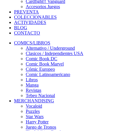
Cardfight!! Vanguard
Accesorios Juegos
PREVENTA
COLECCIONABLES
ACTIVIDADES
BLOG
CONTACTO
COMICS/LIBROS
Alternativo / Underground
Clasicos / Independientes USA
Comic Book DC
Comic Book Marvel
Cómic Europeo
Comic Latinoamericano
Libros
Manga
Revistas
Tebeo Nacional
MERCHANDISING
Vocaloid
Puzzles
Star Wars
Harry Potter
Juego de Tronos