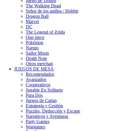
Juego de Tronos
The Walking Dead
Señor de los anillos / Hobbit
Dragon Ball
Marvel
DC
The Legend of Zelda
One piece
Pokémon
Naruto
Sailor Moon
Death Note
Otros merchan
JUEGOS DE MESA
Recomendados
Avanzados
Cooperativos
Jugable En Solitario
Para Dos
Juegos de Cartas
Estrategia y Gestión
Puzzles, Deducción y Escape
Narrativos y Aventuras
Party Games
Wargames