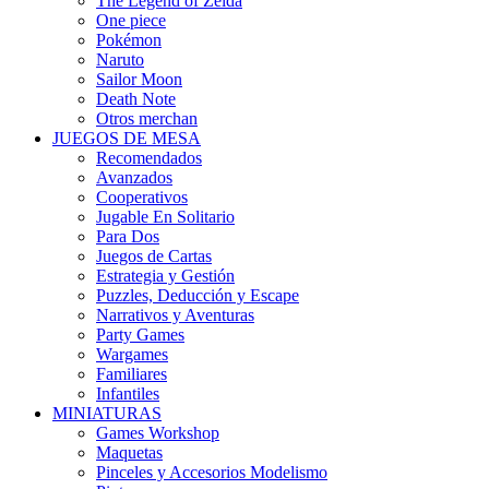
The Legend of Zelda
One piece
Pokémon
Naruto
Sailor Moon
Death Note
Otros merchan
JUEGOS DE MESA
Recomendados
Avanzados
Cooperativos
Jugable En Solitario
Para Dos
Juegos de Cartas
Estrategia y Gestión
Puzzles, Deducción y Escape
Narrativos y Aventuras
Party Games
Wargames
Familiares
Infantiles
MINIATURAS
Games Workshop
Maquetas
Pinceles y Accesorios Modelismo