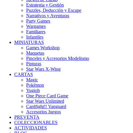
Estrategia y Gestión
Puzzles, Deducción y Escape
Narrativos y Aventuras
Party Games
Wargames
Familiares
Infantiles
MINIATURAS
Games Workshop
Maquetas
Pinceles y Accesorios Modelismo
Pinturas
Star Wars X-Wing
CARTAS
Magic
Pokémon
Yugioh
One Piece Card Game
Star Wars Unlimited
Cardfight!! Vanguard
Accesorios Juegos
PREVENTA
COLECCIONABLES
ACTIVIDADES