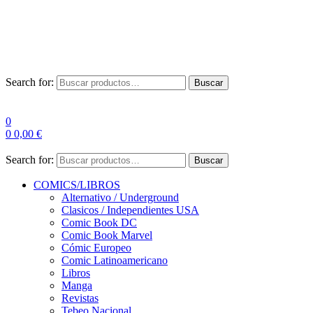
Envío Gratis a partir de 100€ para Península
Las entregas pueden sufrir demoras por alta demanda en las
empresas de mensajería.
Search for:
Buscar
0
0
0,00
€
Search for:
Buscar
COMICS/LIBROS
Alternativo / Underground
Clasicos / Independientes USA
Comic Book DC
Comic Book Marvel
Cómic Europeo
Comic Latinoamericano
Libros
Manga
Revistas
Tebeo Nacional