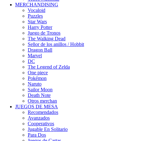
MERCHANDISING
Vocaloid
Puzzles
Star Wars
Harry Potter
Juego de Tronos
The Walking Dead
Señor de los anillos / Hobbit
Dragon Ball
Marvel
DC
The Legend of Zelda
One piece
Pokémon
Naruto
Sailor Moon
Death Note
Otros merchan
JUEGOS DE MESA
Recomendados
Avanzados
Cooperativos
Jugable En Solitario
Para Dos
Juegos de Cartas