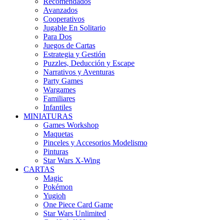
Recomendados
Avanzados
Cooperativos
Jugable En Solitario
Para Dos
Juegos de Cartas
Estrategia y Gestión
Puzzles, Deducción y Escape
Narrativos y Aventuras
Party Games
Wargames
Familiares
Infantiles
MINIATURAS
Games Workshop
Maquetas
Pinceles y Accesorios Modelismo
Pinturas
Star Wars X-Wing
CARTAS
Magic
Pokémon
Yugioh
One Piece Card Game
Star Wars Unlimited