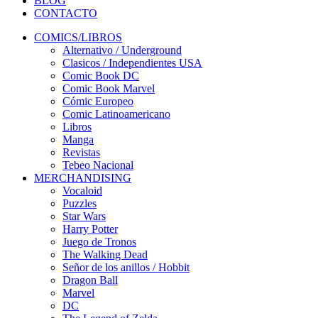
BLOG
CONTACTO
COMICS/LIBROS
Alternativo / Underground
Clasicos / Independientes USA
Comic Book DC
Comic Book Marvel
Cómic Europeo
Comic Latinoamericano
Libros
Manga
Revistas
Tebeo Nacional
MERCHANDISING
Vocaloid
Puzzles
Star Wars
Harry Potter
Juego de Tronos
The Walking Dead
Señor de los anillos / Hobbit
Dragon Ball
Marvel
DC