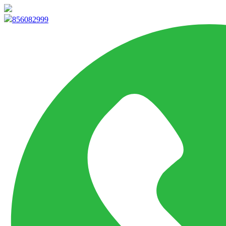
info@marketpvp.es
856082999