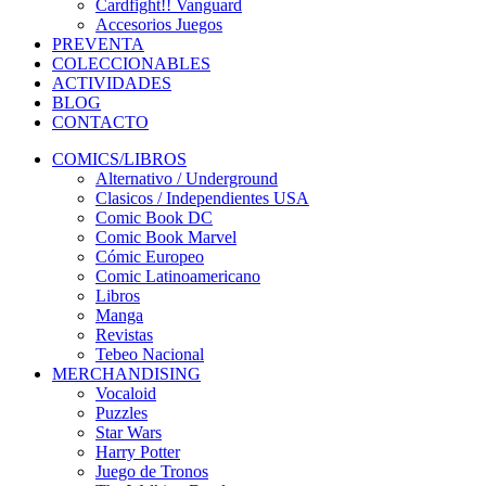
Cardfight!! Vanguard
Accesorios Juegos
PREVENTA
COLECCIONABLES
ACTIVIDADES
BLOG
CONTACTO
COMICS/LIBROS
Alternativo / Underground
Clasicos / Independientes USA
Comic Book DC
Comic Book Marvel
Cómic Europeo
Comic Latinoamericano
Libros
Manga
Revistas
Tebeo Nacional
MERCHANDISING
Vocaloid
Puzzles
Star Wars
Harry Potter
Juego de Tronos