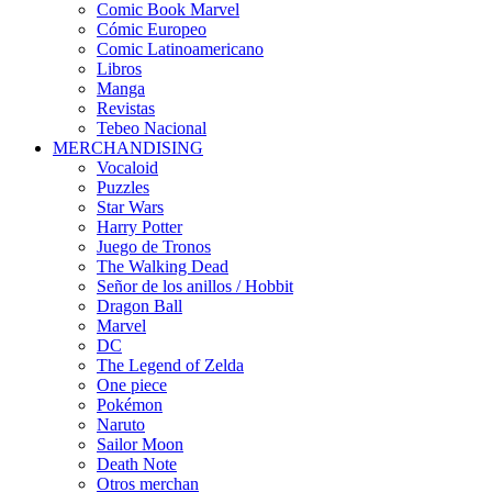
Comic Book Marvel
Cómic Europeo
Comic Latinoamericano
Libros
Manga
Revistas
Tebeo Nacional
MERCHANDISING
Vocaloid
Puzzles
Star Wars
Harry Potter
Juego de Tronos
The Walking Dead
Señor de los anillos / Hobbit
Dragon Ball
Marvel
DC
The Legend of Zelda
One piece
Pokémon
Naruto
Sailor Moon
Death Note
Otros merchan