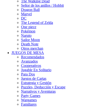
The Walking Dead
Señor de los anillos / Hobbit
Dragon Ball
Marvel
DC
The Legend of Zelda
One piece
Pokémon
Naruto
Sailor Moon
Death Note
Otros merchan
JUEGOS DE MESA
Recomendados
Avanzados
Cooperativos
Jugable En Solitario
Para Dos
Juegos de Cartas
Estrategia y Gestión
Puzzles, Deducción y Escape
Narrativos y Aventuras
Party Games
Wargames
Familiares