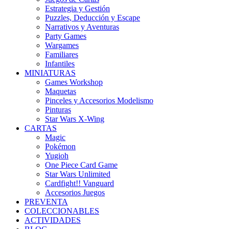
Estrategia y Gestión
Puzzles, Deducción y Escape
Narrativos y Aventuras
Party Games
Wargames
Familiares
Infantiles
MINIATURAS
Games Workshop
Maquetas
Pinceles y Accesorios Modelismo
Pinturas
Star Wars X-Wing
CARTAS
Magic
Pokémon
Yugioh
One Piece Card Game
Star Wars Unlimited
Cardfight!! Vanguard
Accesorios Juegos
PREVENTA
COLECCIONABLES
ACTIVIDADES