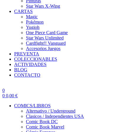
Pinturas
Star Wars X-Wing
CARTAS
Magic
Pokémon
Yugioh
One Piece Card Game
Star Wars Unlimited
Cardfight!! Vanguard
Accesorios Juegos
PREVENTA
COLECCIONABLES
ACTIVIDADES
BLOG
CONTACTO
0
0
0,00
€
COMICS/LIBROS
Alternativo / Underground
Clasicos / Independientes USA
Comic Book DC
Comic Book Marvel