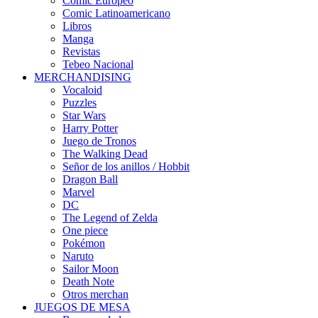
Cómic Europeo
Comic Latinoamericano
Libros
Manga
Revistas
Tebeo Nacional
MERCHANDISING
Vocaloid
Puzzles
Star Wars
Harry Potter
Juego de Tronos
The Walking Dead
Señor de los anillos / Hobbit
Dragon Ball
Marvel
DC
The Legend of Zelda
One piece
Pokémon
Naruto
Sailor Moon
Death Note
Otros merchan
JUEGOS DE MESA