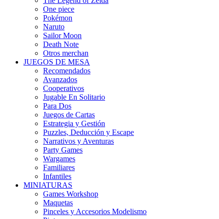
The Legend of Zelda
One piece
Pokémon
Naruto
Sailor Moon
Death Note
Otros merchan
JUEGOS DE MESA
Recomendados
Avanzados
Cooperativos
Jugable En Solitario
Para Dos
Juegos de Cartas
Estrategia y Gestión
Puzzles, Deducción y Escape
Narrativos y Aventuras
Party Games
Wargames
Familiares
Infantiles
MINIATURAS
Games Workshop
Maquetas
Pinceles y Accesorios Modelismo