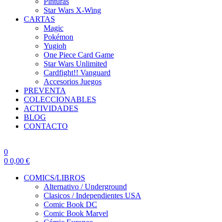
Pinturas
Star Wars X-Wing
CARTAS
Magic
Pokémon
Yugioh
One Piece Card Game
Star Wars Unlimited
Cardfight!! Vanguard
Accesorios Juegos
PREVENTA
COLECCIONABLES
ACTIVIDADES
BLOG
CONTACTO
0
0
0,00
€
COMICS/LIBROS
Alternativo / Underground
Clasicos / Independientes USA
Comic Book DC
Comic Book Marvel