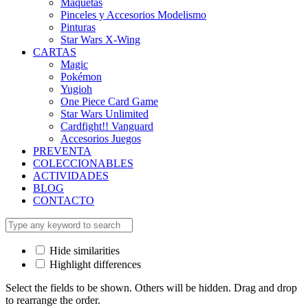
Maquetas
Pinceles y Accesorios Modelismo
Pinturas
Star Wars X-Wing
CARTAS
Magic
Pokémon
Yugioh
One Piece Card Game
Star Wars Unlimited
Cardfight!! Vanguard
Accesorios Juegos
PREVENTA
COLECCIONABLES
ACTIVIDADES
BLOG
CONTACTO
Hide similarities
Highlight differences
Select the fields to be shown. Others will be hidden. Drag and drop
to rearrange the order.