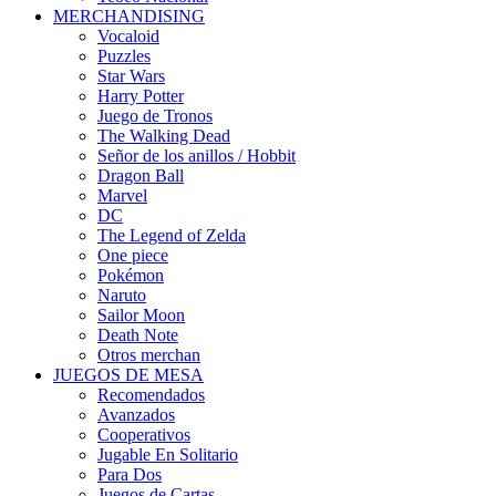
MERCHANDISING
Vocaloid
Puzzles
Star Wars
Harry Potter
Juego de Tronos
The Walking Dead
Señor de los anillos / Hobbit
Dragon Ball
Marvel
DC
The Legend of Zelda
One piece
Pokémon
Naruto
Sailor Moon
Death Note
Otros merchan
JUEGOS DE MESA
Recomendados
Avanzados
Cooperativos
Jugable En Solitario
Para Dos
Juegos de Cartas