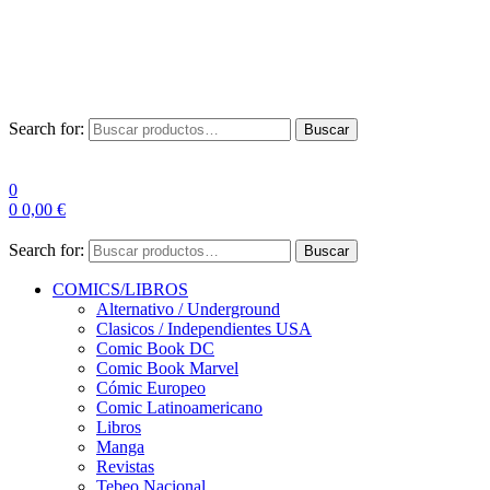
Envío Gratis a partir de 100€ para Península
Las entregas pueden sufrir demoras por alta demanda en las
empresas de mensajería.
Search for:
Buscar
0
0
0,00
€
Search for:
Buscar
COMICS/LIBROS
Alternativo / Underground
Clasicos / Independientes USA
Comic Book DC
Comic Book Marvel
Cómic Europeo
Comic Latinoamericano
Libros
Manga
Revistas
Tebeo Nacional