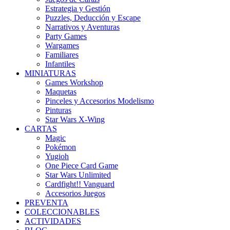
Estrategia y Gestión
Puzzles, Deducción y Escape
Narrativos y Aventuras
Party Games
Wargames
Familiares
Infantiles
MINIATURAS
Games Workshop
Maquetas
Pinceles y Accesorios Modelismo
Pinturas
Star Wars X-Wing
CARTAS
Magic
Pokémon
Yugioh
One Piece Card Game
Star Wars Unlimited
Cardfight!! Vanguard
Accesorios Juegos
PREVENTA
COLECCIONABLES
ACTIVIDADES