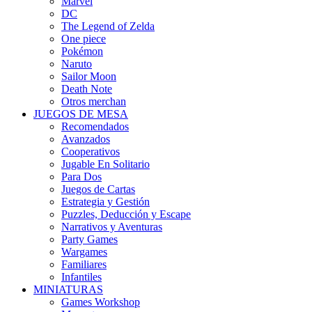
Marvel
DC
The Legend of Zelda
One piece
Pokémon
Naruto
Sailor Moon
Death Note
Otros merchan
JUEGOS DE MESA
Recomendados
Avanzados
Cooperativos
Jugable En Solitario
Para Dos
Juegos de Cartas
Estrategia y Gestión
Puzzles, Deducción y Escape
Narrativos y Aventuras
Party Games
Wargames
Familiares
Infantiles
MINIATURAS
Games Workshop