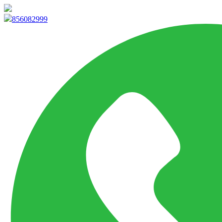
info@marketpvp.es
856082999