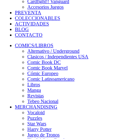
Cardfight!! Vanguard
Accesorios Juegos
PREVENTA
COLECCIONABLES
ACTIVIDADES
BLOG
CONTACTO
COMICS/LIBROS
Alternativo / Underground
Clasicos / Independientes USA
Comic Book DC
Comic Book Marvel
Cómic Europeo
Comic Latinoamericano
Libros
Manga
Revistas
Tebeo Nacional
MERCHANDISING
Vocaloid
Puzzles
Star Wars
Harry Potter
Juego de Tronos