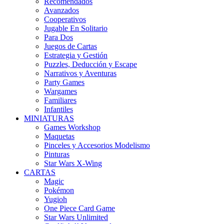
Recomendados
Avanzados
Cooperativos
Jugable En Solitario
Para Dos
Juegos de Cartas
Estrategia y Gestión
Puzzles, Deducción y Escape
Narrativos y Aventuras
Party Games
Wargames
Familiares
Infantiles
MINIATURAS
Games Workshop
Maquetas
Pinceles y Accesorios Modelismo
Pinturas
Star Wars X-Wing
CARTAS
Magic
Pokémon
Yugioh
One Piece Card Game
Star Wars Unlimited