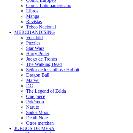
Cómic Europeo
Comic Latinoamericano
Libros
Manga
Revistas
Tebeo Nacional
MERCHANDISING
Vocaloid
Puzzles
Star Wars
Harry Potter
Juego de Tronos
The Walking Dead
Señor de los anillos / Hobbit
Dragon Ball
Marvel
DC
The Legend of Zelda
One piece
Pokémon
Naruto
Sailor Moon
Death Note
Otros merchan
JUEGOS DE MESA