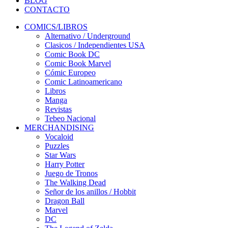
BLOG
CONTACTO
COMICS/LIBROS
Alternativo / Underground
Clasicos / Independientes USA
Comic Book DC
Comic Book Marvel
Cómic Europeo
Comic Latinoamericano
Libros
Manga
Revistas
Tebeo Nacional
MERCHANDISING
Vocaloid
Puzzles
Star Wars
Harry Potter
Juego de Tronos
The Walking Dead
Señor de los anillos / Hobbit
Dragon Ball
Marvel
DC