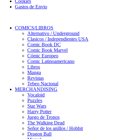
Cookies
Gastos de Envio
COMICS/LIBROS
Alternativo / Underground
Clasicos / Independientes USA
Comic Book DC
Comic Book Marvel
Cómic Europeo
Comic Latinoamericano
Libros
Manga
Revistas
Tebeo Nacional
MERCHANDISING
Vocaloid
Puzzles
Star Wars
Harry Potter
Juego de Tronos
The Walking Dead
Señor de los anillos / Hobbit
Dragon Ball