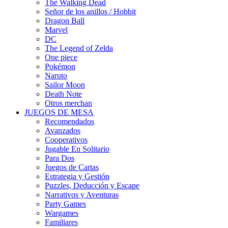
The Walking Dead
Señor de los anillos / Hobbit
Dragon Ball
Marvel
DC
The Legend of Zelda
One piece
Pokémon
Naruto
Sailor Moon
Death Note
Otros merchan
JUEGOS DE MESA
Recomendados
Avanzados
Cooperativos
Jugable En Solitario
Para Dos
Juegos de Cartas
Estrategia y Gestión
Puzzles, Deducción y Escape
Narrativos y Aventuras
Party Games
Wargames
Familiares