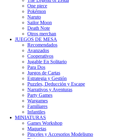
The Legend of Zelda
One piece
Pokémon
Naruto
Sailor Moon
Death Note
Otros merchan
JUEGOS DE MESA
Recomendados
Avanzados
Cooperativos
Jugable En Solitario
Para Dos
Juegos de Cartas
Estrategia y Gestión
Puzzles, Deducción y Escape
Narrativos y Aventuras
Party Games
Wargames
Familiares
Infantiles
MINIATURAS
Games Workshop
Maquetas
Pinceles y Accesorios Modelismo