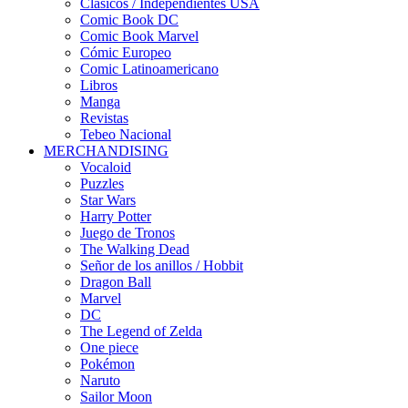
Clasicos / Independientes USA
Comic Book DC
Comic Book Marvel
Cómic Europeo
Comic Latinoamericano
Libros
Manga
Revistas
Tebeo Nacional
MERCHANDISING
Vocaloid
Puzzles
Star Wars
Harry Potter
Juego de Tronos
The Walking Dead
Señor de los anillos / Hobbit
Dragon Ball
Marvel
DC
The Legend of Zelda
One piece
Pokémon
Naruto
Sailor Moon