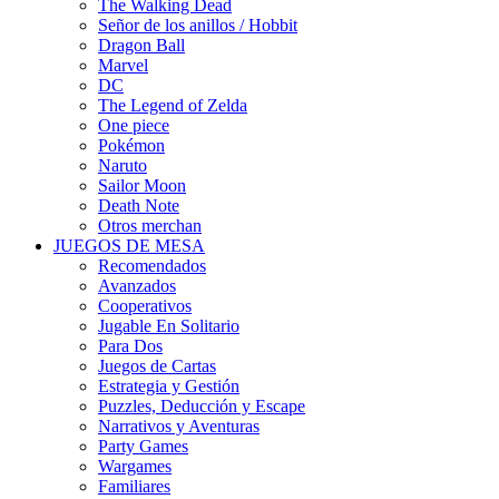
The Walking Dead
Señor de los anillos / Hobbit
Dragon Ball
Marvel
DC
The Legend of Zelda
One piece
Pokémon
Naruto
Sailor Moon
Death Note
Otros merchan
JUEGOS DE MESA
Recomendados
Avanzados
Cooperativos
Jugable En Solitario
Para Dos
Juegos de Cartas
Estrategia y Gestión
Puzzles, Deducción y Escape
Narrativos y Aventuras
Party Games
Wargames
Familiares