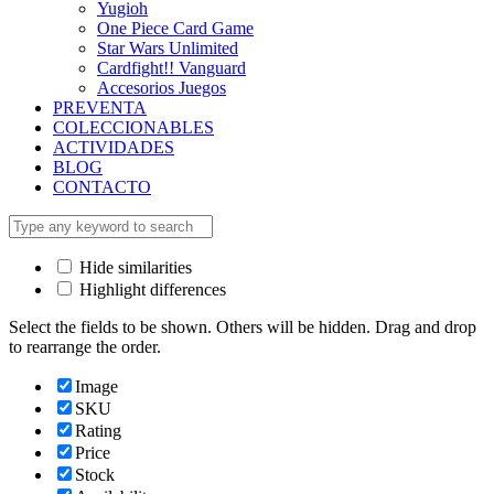
Yugioh
One Piece Card Game
Star Wars Unlimited
Cardfight!! Vanguard
Accesorios Juegos
PREVENTA
COLECCIONABLES
ACTIVIDADES
BLOG
CONTACTO
Hide similarities
Highlight differences
Select the fields to be shown. Others will be hidden. Drag and drop
to rearrange the order.
Image
SKU
Rating
Price
Stock