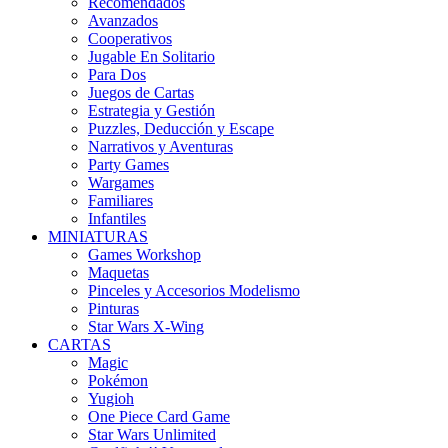
Recomendados
Avanzados
Cooperativos
Jugable En Solitario
Para Dos
Juegos de Cartas
Estrategia y Gestión
Puzzles, Deducción y Escape
Narrativos y Aventuras
Party Games
Wargames
Familiares
Infantiles
MINIATURAS
Games Workshop
Maquetas
Pinceles y Accesorios Modelismo
Pinturas
Star Wars X-Wing
CARTAS
Magic
Pokémon
Yugioh
One Piece Card Game
Star Wars Unlimited