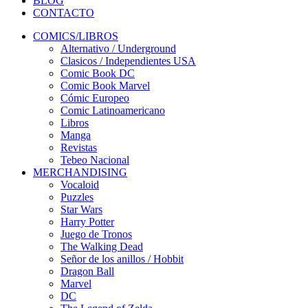
BLOG
CONTACTO
COMICS/LIBROS
Alternativo / Underground
Clasicos / Independientes USA
Comic Book DC
Comic Book Marvel
Cómic Europeo
Comic Latinoamericano
Libros
Manga
Revistas
Tebeo Nacional
MERCHANDISING
Vocaloid
Puzzles
Star Wars
Harry Potter
Juego de Tronos
The Walking Dead
Señor de los anillos / Hobbit
Dragon Ball
Marvel
DC