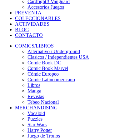
Cardfight!! Vanguard
Accesorios Juegos
PREVENTA
COLECCIONABLES
ACTIVIDADES
BLOG
CONTACTO
COMICS/LIBROS
Alternativo / Underground
Clasicos / Independientes USA
Comic Book DC
Comic Book Marvel
Cómic Europeo
Comic Latinoamericano
Libros
Manga
Revistas
Tebeo Nacional
MERCHANDISING
Vocaloid
Puzzles
Star Wars
Harry Potter
Juego de Tronos