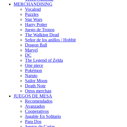
MERCHANDISING
Vocaloid
Puzzles
Star Wars
Harry Potter
Juego de Tronos
The Walking Dead
Señor de los anillos / Hobbit
Dragon Ball
Marvel
DC
The Legend of Zelda
One piece
Pokémon
Naruto
Sailor Moon
Death Note
Otros merchan
JUEGOS DE MESA
Recomendados
Avanzados
Cooperativos
Jugable En Solitario
Para Dos
Juegos de Cartas