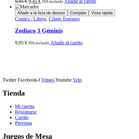
9,95
€
9,45
€
Añadir al carrito
IVA incluido
Añadir a la lista de deseos
Compare
Vista rápida
Comics / Libros
,
Cómic Europeo
Zodiaco 3 Géminis
9,95
€
Añadir al carrito
IVA incluido
Calle Descalzos, 1,
11401 Jerez de la Frontera, Cádiz
Twitter
Facebook-f
Vimeo
Youtube
Yelp
Tienda
Mi cuenta
Registrarse
Carrito
Preventa
Juegos de Mesa