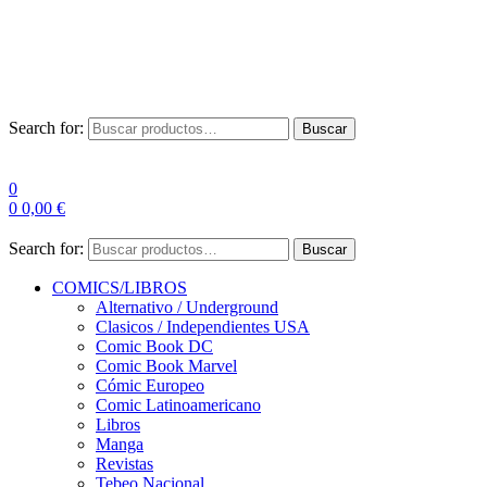
Envío Gratis a partir de 100€ para Península
Las entregas pueden sufrir demoras por alta demanda en las
empresas de mensajería.
Search for:
Buscar
0
0
0,00
€
Search for:
Buscar
COMICS/LIBROS
Alternativo / Underground
Clasicos / Independientes USA
Comic Book DC
Comic Book Marvel
Cómic Europeo
Comic Latinoamericano
Libros
Manga
Revistas
Tebeo Nacional