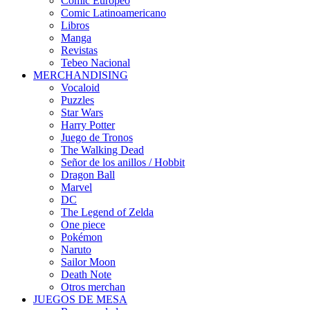
Cómic Europeo
Comic Latinoamericano
Libros
Manga
Revistas
Tebeo Nacional
MERCHANDISING
Vocaloid
Puzzles
Star Wars
Harry Potter
Juego de Tronos
The Walking Dead
Señor de los anillos / Hobbit
Dragon Ball
Marvel
DC
The Legend of Zelda
One piece
Pokémon
Naruto
Sailor Moon
Death Note
Otros merchan
JUEGOS DE MESA