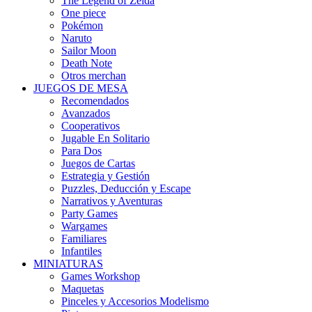
The Legend of Zelda
One piece
Pokémon
Naruto
Sailor Moon
Death Note
Otros merchan
JUEGOS DE MESA
Recomendados
Avanzados
Cooperativos
Jugable En Solitario
Para Dos
Juegos de Cartas
Estrategia y Gestión
Puzzles, Deducción y Escape
Narrativos y Aventuras
Party Games
Wargames
Familiares
Infantiles
MINIATURAS
Games Workshop
Maquetas
Pinceles y Accesorios Modelismo