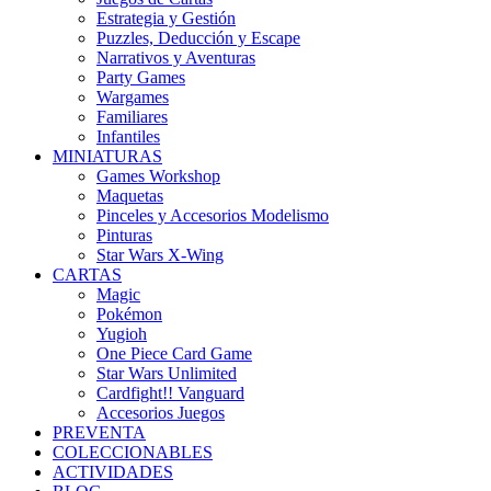
Estrategia y Gestión
Puzzles, Deducción y Escape
Narrativos y Aventuras
Party Games
Wargames
Familiares
Infantiles
MINIATURAS
Games Workshop
Maquetas
Pinceles y Accesorios Modelismo
Pinturas
Star Wars X-Wing
CARTAS
Magic
Pokémon
Yugioh
One Piece Card Game
Star Wars Unlimited
Cardfight!! Vanguard
Accesorios Juegos
PREVENTA
COLECCIONABLES
ACTIVIDADES