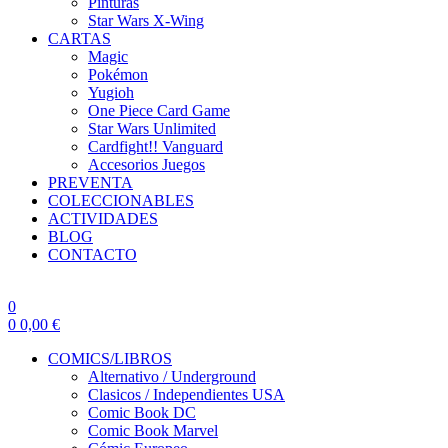
Pinturas
Star Wars X-Wing
CARTAS
Magic
Pokémon
Yugioh
One Piece Card Game
Star Wars Unlimited
Cardfight!! Vanguard
Accesorios Juegos
PREVENTA
COLECCIONABLES
ACTIVIDADES
BLOG
CONTACTO
0
0
0,00
€
COMICS/LIBROS
Alternativo / Underground
Clasicos / Independientes USA
Comic Book DC
Comic Book Marvel