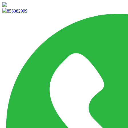
info@marketpvp.es
856082999