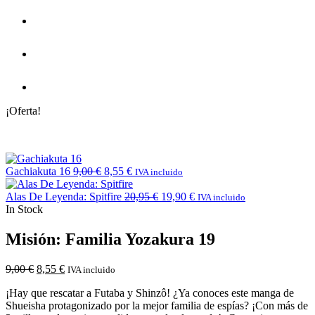
¡Oferta!
Gachiakuta 16
9,00
€
8,55
€
IVA incluido
Alas De Leyenda: Spitfire
20,95
€
19,90
€
IVA incluido
In Stock
Misión: Familia Yozakura 19
9,00
€
8,55
€
IVA incluido
¡Hay que rescatar a Futaba y Shinzô! ¿Ya conoces este manga de
Shueisha protagonizado por la mejor familia de espías? ¡Con más de