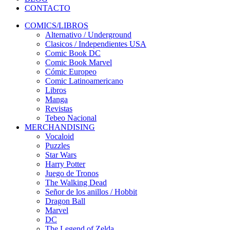
CONTACTO
COMICS/LIBROS
Alternativo / Underground
Clasicos / Independientes USA
Comic Book DC
Comic Book Marvel
Cómic Europeo
Comic Latinoamericano
Libros
Manga
Revistas
Tebeo Nacional
MERCHANDISING
Vocaloid
Puzzles
Star Wars
Harry Potter
Juego de Tronos
The Walking Dead
Señor de los anillos / Hobbit
Dragon Ball
Marvel
DC
The Legend of Zelda