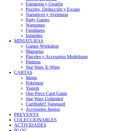
Estrategia y Gestión
Puzzles, Deducción y Escape
Narrativos y Aventuras
Party Games
Wargames
Familiares
Infantiles
MINIATURAS
Games Workshop
Maquetas
Pinceles y Accesorios Modelismo
Pinturas
Star Wars X-Wing
CARTAS
Magic
Pokémon
Yugioh
One Piece Card Game
Star Wars Unlimited
Cardfight!! Vanguard
Accesorios Juegos
PREVENTA
COLECCIONABLES
ACTIVIDADES
BLOG