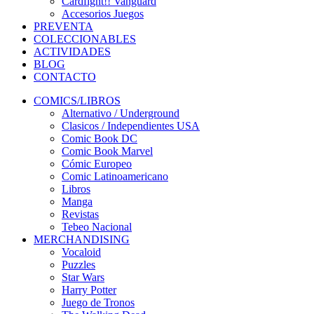
Cardfight!! Vanguard
Accesorios Juegos
PREVENTA
COLECCIONABLES
ACTIVIDADES
BLOG
CONTACTO
COMICS/LIBROS
Alternativo / Underground
Clasicos / Independientes USA
Comic Book DC
Comic Book Marvel
Cómic Europeo
Comic Latinoamericano
Libros
Manga
Revistas
Tebeo Nacional
MERCHANDISING
Vocaloid
Puzzles
Star Wars
Harry Potter
Juego de Tronos