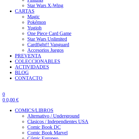
Star Wars X-Wing
CARTAS
Magic
Pokémon
Yugioh
One Piece Card Game
Star Wars Unlimited
Cardfight!! Vanguard
Accesorios Juegos
PREVENTA
COLECCIONABLES
ACTIVIDADES
BLOG
CONTACTO
0
0
0,00
€
COMICS/LIBROS
Alternativo / Underground
Clasicos / Independientes USA
Comic Book DC
Comic Book Marvel
Cómic Europeo