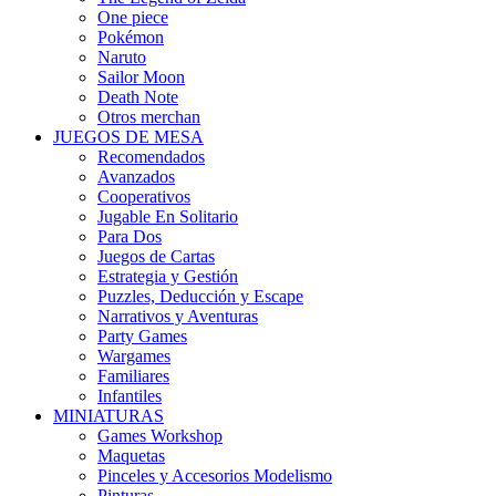
One piece
Pokémon
Naruto
Sailor Moon
Death Note
Otros merchan
JUEGOS DE MESA
Recomendados
Avanzados
Cooperativos
Jugable En Solitario
Para Dos
Juegos de Cartas
Estrategia y Gestión
Puzzles, Deducción y Escape
Narrativos y Aventuras
Party Games
Wargames
Familiares
Infantiles
MINIATURAS
Games Workshop
Maquetas
Pinceles y Accesorios Modelismo
Pinturas