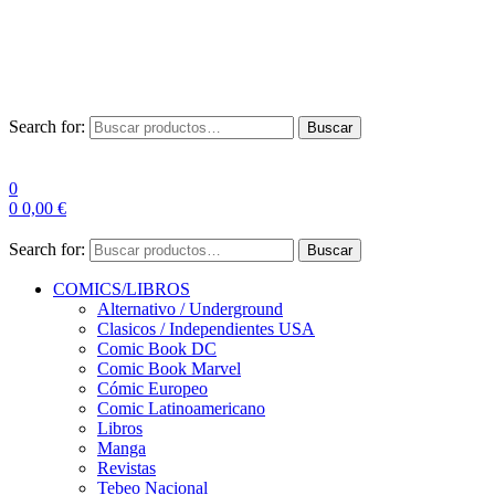
Envío Gratis a partir de 100€ para Península
Las entregas pueden sufrir demoras por alta demanda en las
empresas de mensajería.
Search for:
Buscar
0
0
0,00
€
Search for:
Buscar
COMICS/LIBROS
Alternativo / Underground
Clasicos / Independientes USA
Comic Book DC
Comic Book Marvel
Cómic Europeo
Comic Latinoamericano
Libros
Manga
Revistas
Tebeo Nacional