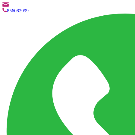
info@marketpvp.es
856082999