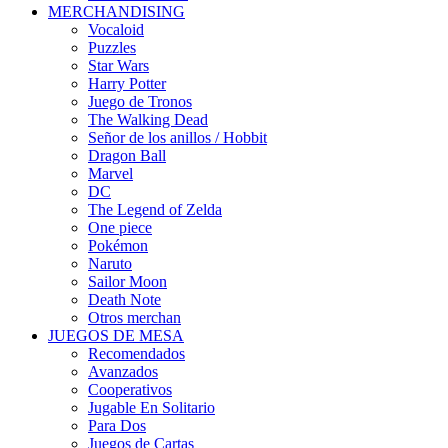
MERCHANDISING
Vocaloid
Puzzles
Star Wars
Harry Potter
Juego de Tronos
The Walking Dead
Señor de los anillos / Hobbit
Dragon Ball
Marvel
DC
The Legend of Zelda
One piece
Pokémon
Naruto
Sailor Moon
Death Note
Otros merchan
JUEGOS DE MESA
Recomendados
Avanzados
Cooperativos
Jugable En Solitario
Para Dos
Juegos de Cartas