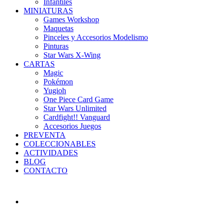
Infantiles
MINIATURAS
Games Workshop
Maquetas
Pinceles y Accesorios Modelismo
Pinturas
Star Wars X-Wing
CARTAS
Magic
Pokémon
Yugioh
One Piece Card Game
Star Wars Unlimited
Cardfight!! Vanguard
Accesorios Juegos
PREVENTA
COLECCIONABLES
ACTIVIDADES
BLOG
CONTACTO