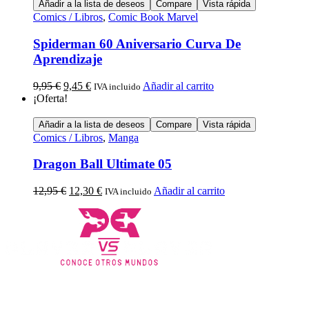
Añadir a la lista de deseos
Compare
Vista rápida
Comics / Libros
,
Comic Book Marvel
Spiderman 60 Aniversario Curva De
Aprendizaje
9,95
€
9,45
€
Añadir al carrito
IVA incluido
¡Oferta!
Añadir a la lista de deseos
Compare
Vista rápida
Comics / Libros
,
Manga
Dragon Ball Ultimate 05
12,95
€
12,30
€
Añadir al carrito
IVA incluido
Calle Descalzos, 1,
11401 Jerez de la Frontera, Cádiz