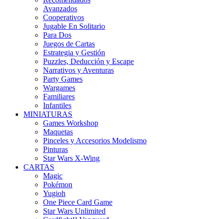
Avanzados
Cooperativos
Jugable En Solitario
Para Dos
Juegos de Cartas
Estrategia y Gestión
Puzzles, Deducción y Escape
Narrativos y Aventuras
Party Games
Wargames
Familiares
Infantiles
MINIATURAS
Games Workshop
Maquetas
Pinceles y Accesorios Modelismo
Pinturas
Star Wars X-Wing
CARTAS
Magic
Pokémon
Yugioh
One Piece Card Game
Star Wars Unlimited