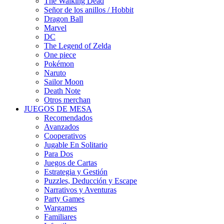
The Walking Dead
Señor de los anillos / Hobbit
Dragon Ball
Marvel
DC
The Legend of Zelda
One piece
Pokémon
Naruto
Sailor Moon
Death Note
Otros merchan
JUEGOS DE MESA
Recomendados
Avanzados
Cooperativos
Jugable En Solitario
Para Dos
Juegos de Cartas
Estrategia y Gestión
Puzzles, Deducción y Escape
Narrativos y Aventuras
Party Games
Wargames
Familiares