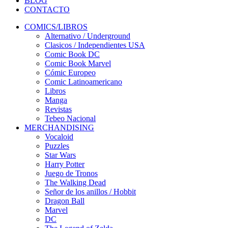
BLOG
CONTACTO
COMICS/LIBROS
Alternativo / Underground
Clasicos / Independientes USA
Comic Book DC
Comic Book Marvel
Cómic Europeo
Comic Latinoamericano
Libros
Manga
Revistas
Tebeo Nacional
MERCHANDISING
Vocaloid
Puzzles
Star Wars
Harry Potter
Juego de Tronos
The Walking Dead
Señor de los anillos / Hobbit
Dragon Ball
Marvel
DC