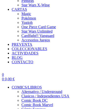
Pinturas
Star Wars X-Wing
CARTAS
Magic
Pokémon
Yugioh
One Piece Card Game
Star Wars Unlimited
Cardfight!! Vanguard
Accesorios Juegos
PREVENTA
COLECCIONABLES
ACTIVIDADES
BLOG
CONTACTO
0
0
0,00
€
COMICS/LIBROS
Alternativo / Underground
Clasicos / Independientes USA
Comic Book DC
Comic Book Marvel