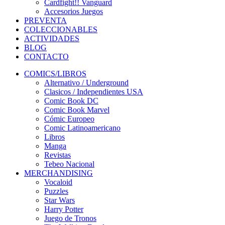
Cardfight!! Vanguard
Accesorios Juegos
PREVENTA
COLECCIONABLES
ACTIVIDADES
BLOG
CONTACTO
COMICS/LIBROS
Alternativo / Underground
Clasicos / Independientes USA
Comic Book DC
Comic Book Marvel
Cómic Europeo
Comic Latinoamericano
Libros
Manga
Revistas
Tebeo Nacional
MERCHANDISING
Vocaloid
Puzzles
Star Wars
Harry Potter
Juego de Tronos