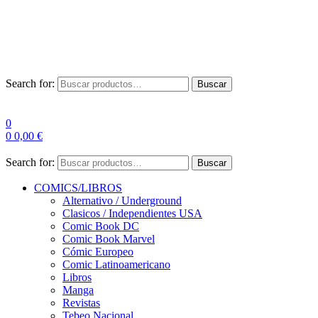
Envío Gratis a partir de 100€ para Península
Las entregas pueden sufrir demoras por alta demanda en las
empresas de mensajería.
Search for:
Buscar
0
0
0,00
€
Search for:
Buscar
COMICS/LIBROS
Alternativo / Underground
Clasicos / Independientes USA
Comic Book DC
Comic Book Marvel
Cómic Europeo
Comic Latinoamericano
Libros
Manga
Revistas
Tebeo Nacional