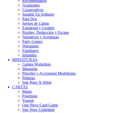
Recomendados
Avanzados
Cooperativos
Jugable En Solitario
Para Dos
Juegos de Cartas
Estrategia y Gestión
Puzzles, Deducción y Escape
Narrativos y Aventuras
Party Games
Wargames
Familiares
Infantiles
MINIATURAS
Games Workshop
Maquetas
Pinceles y Accesorios Modelismo
Pinturas
Star Wars X-Wing
CARTAS
Magic
Pokémon
Yugioh
One Piece Card Game
Star Wars Unlimited