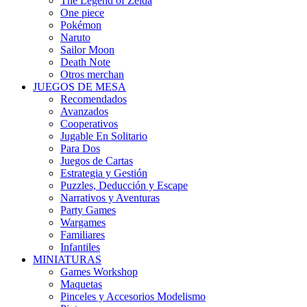
The Legend of Zelda
One piece
Pokémon
Naruto
Sailor Moon
Death Note
Otros merchan
JUEGOS DE MESA
Recomendados
Avanzados
Cooperativos
Jugable En Solitario
Para Dos
Juegos de Cartas
Estrategia y Gestión
Puzzles, Deducción y Escape
Narrativos y Aventuras
Party Games
Wargames
Familiares
Infantiles
MINIATURAS
Games Workshop
Maquetas
Pinceles y Accesorios Modelismo