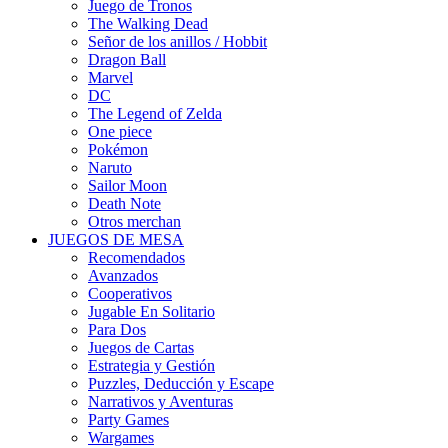
Juego de Tronos
The Walking Dead
Señor de los anillos / Hobbit
Dragon Ball
Marvel
DC
The Legend of Zelda
One piece
Pokémon
Naruto
Sailor Moon
Death Note
Otros merchan
JUEGOS DE MESA
Recomendados
Avanzados
Cooperativos
Jugable En Solitario
Para Dos
Juegos de Cartas
Estrategia y Gestión
Puzzles, Deducción y Escape
Narrativos y Aventuras
Party Games
Wargames