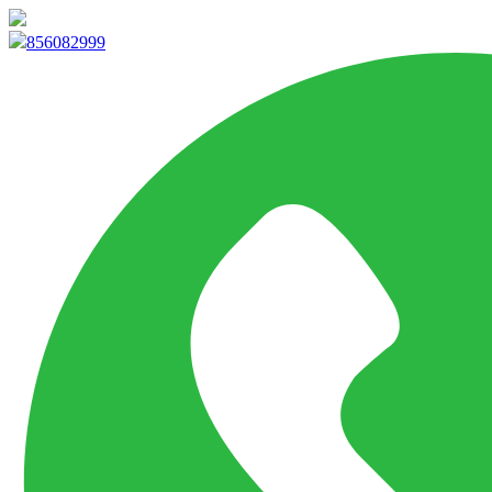
info@marketpvp.es
856082999