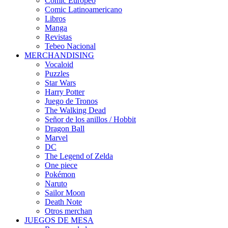
Cómic Europeo
Comic Latinoamericano
Libros
Manga
Revistas
Tebeo Nacional
MERCHANDISING
Vocaloid
Puzzles
Star Wars
Harry Potter
Juego de Tronos
The Walking Dead
Señor de los anillos / Hobbit
Dragon Ball
Marvel
DC
The Legend of Zelda
One piece
Pokémon
Naruto
Sailor Moon
Death Note
Otros merchan
JUEGOS DE MESA