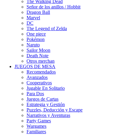
The Walking Dead
Señor de los anillos / Hobbit
Dragon Ball
Marvel
DC
The Legend of Zelda
One piece
Pokémon
Naruto
Sailor Moon
Death Note
Otros merchan
JUEGOS DE MESA
Recomendados
Avanzados
Cooperativos
Jugable En Solitario
Para Dos
Juegos de Cartas
Estrategia y Gestión
Puzzles, Deducción y Escape
Narrativos y Aventuras
Party Games
Wargames
Familiares