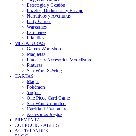
Estrategia y Gestión
Puzzles, Deducción y Escape
Narrativos y Aventuras
Party Games
Wargames
Familiares
Infantiles
MINIATURAS
Games Workshop
Maquetas
Pinceles y Accesorios Modelismo
Pinturas
Star Wars X-Wing
CARTAS
Magic
Pokémon
Yugioh
One Piece Card Game
Star Wars Unlimited
Cardfight!! Vanguard
Accesorios Juegos
PREVENTA
COLECCIONABLES
ACTIVIDADES