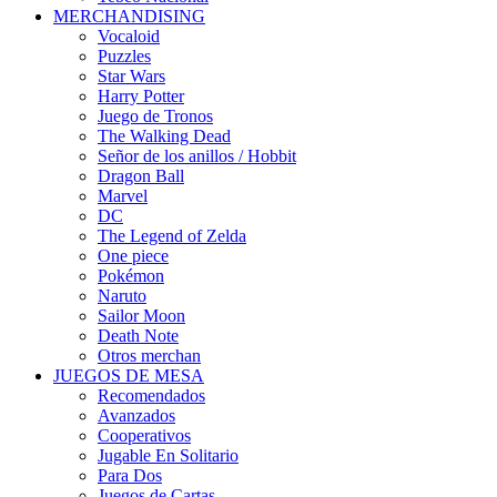
MERCHANDISING
Vocaloid
Puzzles
Star Wars
Harry Potter
Juego de Tronos
The Walking Dead
Señor de los anillos / Hobbit
Dragon Ball
Marvel
DC
The Legend of Zelda
One piece
Pokémon
Naruto
Sailor Moon
Death Note
Otros merchan
JUEGOS DE MESA
Recomendados
Avanzados
Cooperativos
Jugable En Solitario
Para Dos
Juegos de Cartas