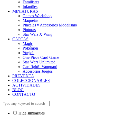
Familiares
Infantiles
MINIATURAS
Games Workshop
Maquetas
Pinceles y Accesorios Modelismo
Pinturas
Star Wars X-Wing
CARTAS
Magic
Pokémon
Yugioh
One Piece Card Game
Star Wars Unlimited
Cardfight!! Vanguard
Accesorios Juegos
PREVENTA
COLECCIONABLES
ACTIVIDADES
BLOG
CONTACTO
Hide similarities