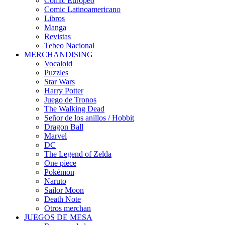
Cómic Europeo
Comic Latinoamericano
Libros
Manga
Revistas
Tebeo Nacional
MERCHANDISING
Vocaloid
Puzzles
Star Wars
Harry Potter
Juego de Tronos
The Walking Dead
Señor de los anillos / Hobbit
Dragon Ball
Marvel
DC
The Legend of Zelda
One piece
Pokémon
Naruto
Sailor Moon
Death Note
Otros merchan
JUEGOS DE MESA