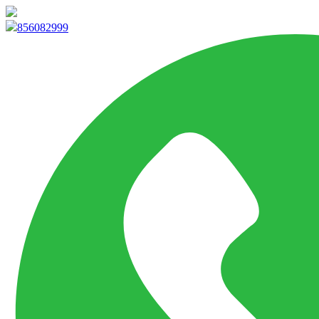
info@marketpvp.es
856082999