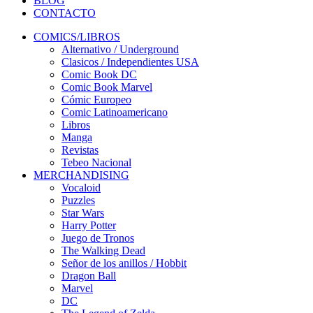
BLOG
CONTACTO
COMICS/LIBROS
Alternativo / Underground
Clasicos / Independientes USA
Comic Book DC
Comic Book Marvel
Cómic Europeo
Comic Latinoamericano
Libros
Manga
Revistas
Tebeo Nacional
MERCHANDISING
Vocaloid
Puzzles
Star Wars
Harry Potter
Juego de Tronos
The Walking Dead
Señor de los anillos / Hobbit
Dragon Ball
Marvel
DC