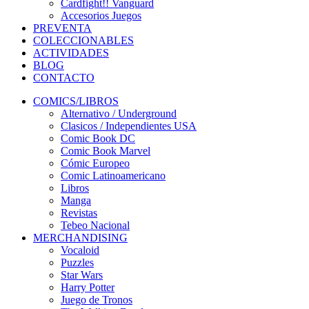
Cardfight!! Vanguard
Accesorios Juegos
PREVENTA
COLECCIONABLES
ACTIVIDADES
BLOG
CONTACTO
COMICS/LIBROS
Alternativo / Underground
Clasicos / Independientes USA
Comic Book DC
Comic Book Marvel
Cómic Europeo
Comic Latinoamericano
Libros
Manga
Revistas
Tebeo Nacional
MERCHANDISING
Vocaloid
Puzzles
Star Wars
Harry Potter
Juego de Tronos