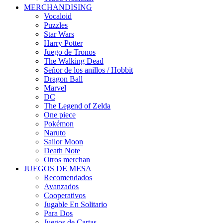
MERCHANDISING
Vocaloid
Puzzles
Star Wars
Harry Potter
Juego de Tronos
The Walking Dead
Señor de los anillos / Hobbit
Dragon Ball
Marvel
DC
The Legend of Zelda
One piece
Pokémon
Naruto
Sailor Moon
Death Note
Otros merchan
JUEGOS DE MESA
Recomendados
Avanzados
Cooperativos
Jugable En Solitario
Para Dos
Juegos de Cartas