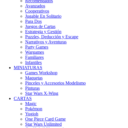
Recomendados
Avanzados
Cooperativos
Jugable En Solitario
Para Dos
Juegos de Cartas
Estrategia y Gestión
Puzzles, Deducción y Escape
Narrativos y Aventuras
Party Games
Wargames
Familiares
Infantiles
MINIATURAS
Games Workshop
Maquetas
Pinceles y Accesorios Modelismo
Pinturas
Star Wars X-Wing
CARTAS
Magic
Pokémon
Yugioh
One Piece Card Game
Star Wars Unlimited