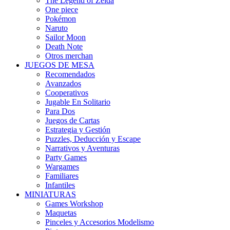
The Legend of Zelda
One piece
Pokémon
Naruto
Sailor Moon
Death Note
Otros merchan
JUEGOS DE MESA
Recomendados
Avanzados
Cooperativos
Jugable En Solitario
Para Dos
Juegos de Cartas
Estrategia y Gestión
Puzzles, Deducción y Escape
Narrativos y Aventuras
Party Games
Wargames
Familiares
Infantiles
MINIATURAS
Games Workshop
Maquetas
Pinceles y Accesorios Modelismo