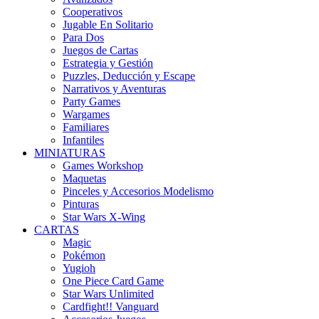
Cooperativos
Jugable En Solitario
Para Dos
Juegos de Cartas
Estrategia y Gestión
Puzzles, Deducción y Escape
Narrativos y Aventuras
Party Games
Wargames
Familiares
Infantiles
MINIATURAS
Games Workshop
Maquetas
Pinceles y Accesorios Modelismo
Pinturas
Star Wars X-Wing
CARTAS
Magic
Pokémon
Yugioh
One Piece Card Game
Star Wars Unlimited
Cardfight!! Vanguard