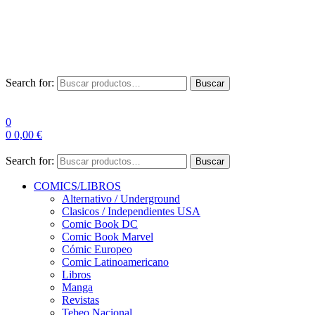
Envío Gratis a partir de 100€ para Península
Las entregas pueden sufrir demoras por alta demanda en las
empresas de mensajería.
Search for:
Buscar
0
0
0,00
€
Search for:
Buscar
COMICS/LIBROS
Alternativo / Underground
Clasicos / Independientes USA
Comic Book DC
Comic Book Marvel
Cómic Europeo
Comic Latinoamericano
Libros
Manga
Revistas
Tebeo Nacional