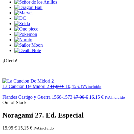
¡Oferta!
La Cancion De Midori 2
11,00
€
10,45
€
IVA incluido
Flandes Castigo y Guerra 1566-1573
17,00
€
16,15
€
IVA incluido
Out of Stock
Noragami 27. Ed. Especial
15,95
€
15,15
€
IVA incluido