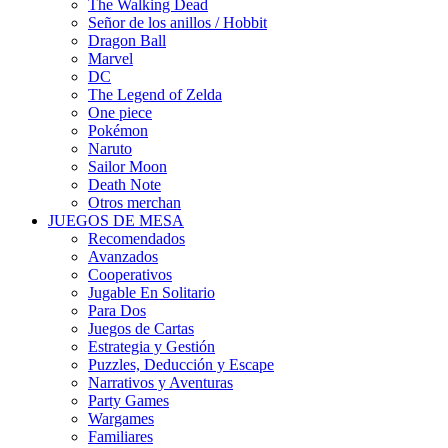
The Walking Dead
Señor de los anillos / Hobbit
Dragon Ball
Marvel
DC
The Legend of Zelda
One piece
Pokémon
Naruto
Sailor Moon
Death Note
Otros merchan
JUEGOS DE MESA
Recomendados
Avanzados
Cooperativos
Jugable En Solitario
Para Dos
Juegos de Cartas
Estrategia y Gestión
Puzzles, Deducción y Escape
Narrativos y Aventuras
Party Games
Wargames
Familiares