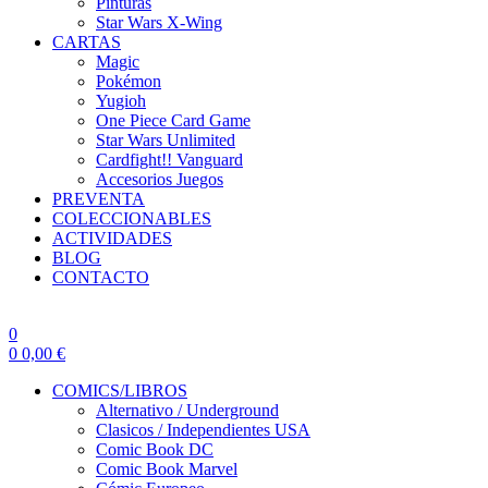
Pinturas
Star Wars X-Wing
CARTAS
Magic
Pokémon
Yugioh
One Piece Card Game
Star Wars Unlimited
Cardfight!! Vanguard
Accesorios Juegos
PREVENTA
COLECCIONABLES
ACTIVIDADES
BLOG
CONTACTO
0
0
0,00
€
COMICS/LIBROS
Alternativo / Underground
Clasicos / Independientes USA
Comic Book DC
Comic Book Marvel