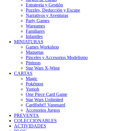
Estrategia y Gestión
Puzzles, Deducción y Escape
Narrativos y Aventuras
Party Games
Wargames
Familiares
Infantiles
MINIATURAS
Games Workshop
Maquetas
Pinceles y Accesorios Modelismo
Pinturas
Star Wars X-Wing
CARTAS
Magic
Pokémon
Yugioh
One Piece Card Game
Star Wars Unlimited
Cardfight!! Vanguard
Accesorios Juegos
PREVENTA
COLECCIONABLES
ACTIVIDADES