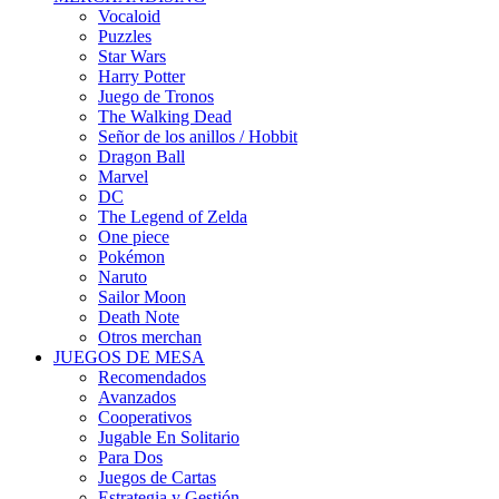
Vocaloid
Puzzles
Star Wars
Harry Potter
Juego de Tronos
The Walking Dead
Señor de los anillos / Hobbit
Dragon Ball
Marvel
DC
The Legend of Zelda
One piece
Pokémon
Naruto
Sailor Moon
Death Note
Otros merchan
JUEGOS DE MESA
Recomendados
Avanzados
Cooperativos
Jugable En Solitario
Para Dos
Juegos de Cartas
Estrategia y Gestión