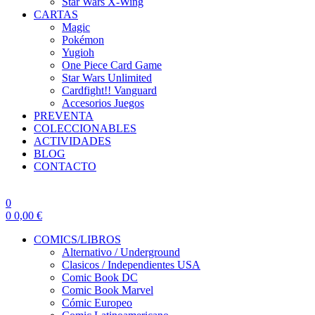
Star Wars X-Wing
CARTAS
Magic
Pokémon
Yugioh
One Piece Card Game
Star Wars Unlimited
Cardfight!! Vanguard
Accesorios Juegos
PREVENTA
COLECCIONABLES
ACTIVIDADES
BLOG
CONTACTO
0
0
0,00
€
COMICS/LIBROS
Alternativo / Underground
Clasicos / Independientes USA
Comic Book DC
Comic Book Marvel
Cómic Europeo