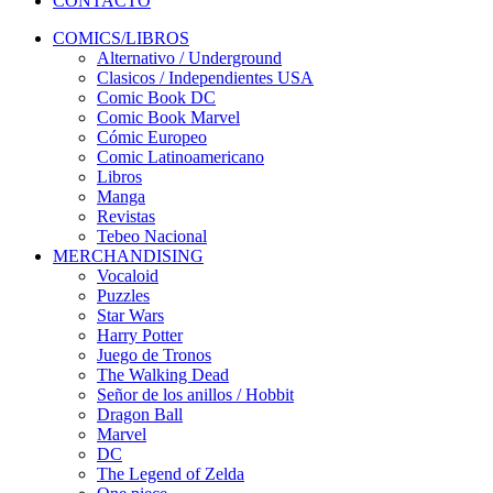
CONTACTO
COMICS/LIBROS
Alternativo / Underground
Clasicos / Independientes USA
Comic Book DC
Comic Book Marvel
Cómic Europeo
Comic Latinoamericano
Libros
Manga
Revistas
Tebeo Nacional
MERCHANDISING
Vocaloid
Puzzles
Star Wars
Harry Potter
Juego de Tronos
The Walking Dead
Señor de los anillos / Hobbit
Dragon Ball
Marvel
DC
The Legend of Zelda