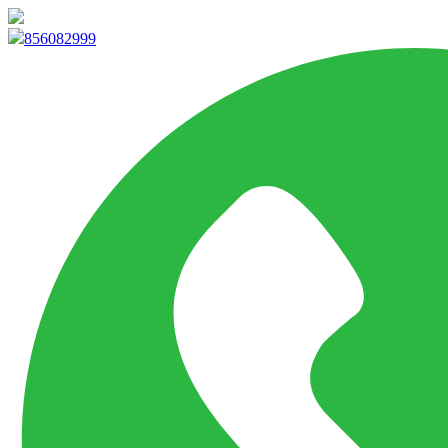
info@marketpvp.es
856082999