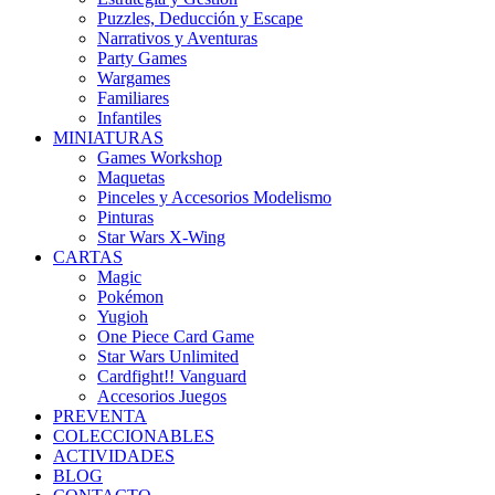
Puzzles, Deducción y Escape
Narrativos y Aventuras
Party Games
Wargames
Familiares
Infantiles
MINIATURAS
Games Workshop
Maquetas
Pinceles y Accesorios Modelismo
Pinturas
Star Wars X-Wing
CARTAS
Magic
Pokémon
Yugioh
One Piece Card Game
Star Wars Unlimited
Cardfight!! Vanguard
Accesorios Juegos
PREVENTA
COLECCIONABLES
ACTIVIDADES
BLOG