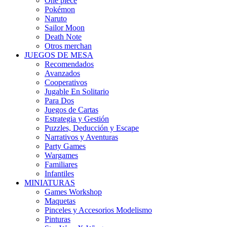
One piece
Pokémon
Naruto
Sailor Moon
Death Note
Otros merchan
JUEGOS DE MESA
Recomendados
Avanzados
Cooperativos
Jugable En Solitario
Para Dos
Juegos de Cartas
Estrategia y Gestión
Puzzles, Deducción y Escape
Narrativos y Aventuras
Party Games
Wargames
Familiares
Infantiles
MINIATURAS
Games Workshop
Maquetas
Pinceles y Accesorios Modelismo
Pinturas