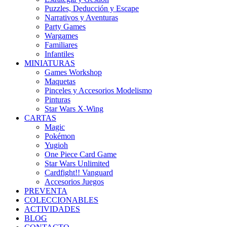
Puzzles, Deducción y Escape
Narrativos y Aventuras
Party Games
Wargames
Familiares
Infantiles
MINIATURAS
Games Workshop
Maquetas
Pinceles y Accesorios Modelismo
Pinturas
Star Wars X-Wing
CARTAS
Magic
Pokémon
Yugioh
One Piece Card Game
Star Wars Unlimited
Cardfight!! Vanguard
Accesorios Juegos
PREVENTA
COLECCIONABLES
ACTIVIDADES
BLOG