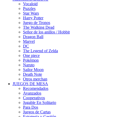
Vocaloid
Puzzles
Star Wars
Harry Potter
Juego de Tronos
The Walking Dead
Señor de los anillos / Hobbit
Dragon Ball
Marvel
DC
The Legend of Zelda
One piece
Pokémon
Naruto
Sailor Moon
Death Note
Otros merchan
JUEGOS DE MESA
Recomendados
Avanzados
Cooperativos
Jugable En Solitario
Para Dos
Juegos de Cartas
Estrategia y Gestión