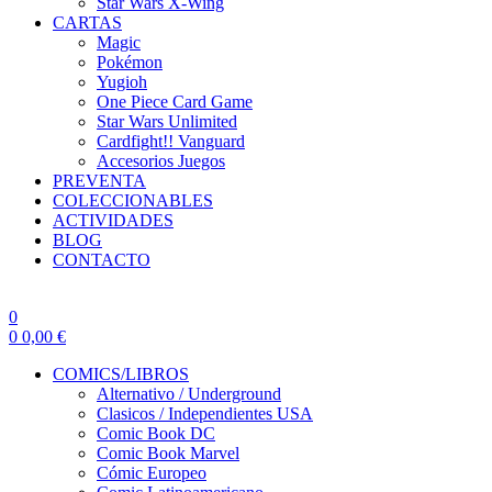
Star Wars X-Wing
CARTAS
Magic
Pokémon
Yugioh
One Piece Card Game
Star Wars Unlimited
Cardfight!! Vanguard
Accesorios Juegos
PREVENTA
COLECCIONABLES
ACTIVIDADES
BLOG
CONTACTO
0
0
0,00
€
COMICS/LIBROS
Alternativo / Underground
Clasicos / Independientes USA
Comic Book DC
Comic Book Marvel
Cómic Europeo