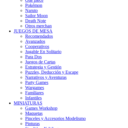
One piece
Pokémon
Naruto
Sailor Moon
Death Note
Otros merchan
JUEGOS DE MESA
Recomendados
Avanzados
Cooperativos
Jugable En Solitario
Para Dos
Juegos de Cartas
Estrategia y Gestión
Puzzles, Deducción y Escape
Narrativos y Aventuras
Party Games
Wargames
Familiares
Infantiles
MINIATURAS
Games Workshop
Maquetas
Pinceles y Accesorios Modelismo
Pinturas