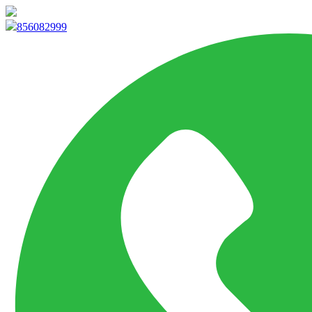
info@marketpvp.es
856082999