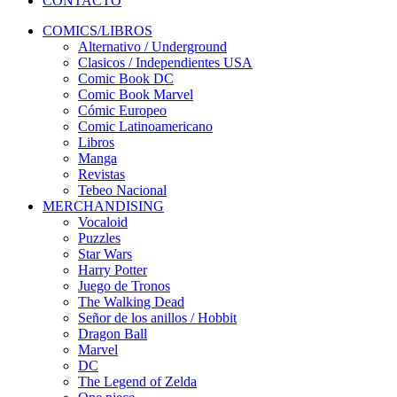
CONTACTO
COMICS/LIBROS
Alternativo / Underground
Clasicos / Independientes USA
Comic Book DC
Comic Book Marvel
Cómic Europeo
Comic Latinoamericano
Libros
Manga
Revistas
Tebeo Nacional
MERCHANDISING
Vocaloid
Puzzles
Star Wars
Harry Potter
Juego de Tronos
The Walking Dead
Señor de los anillos / Hobbit
Dragon Ball
Marvel
DC
The Legend of Zelda