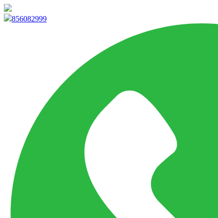
info@marketpvp.es
856082999