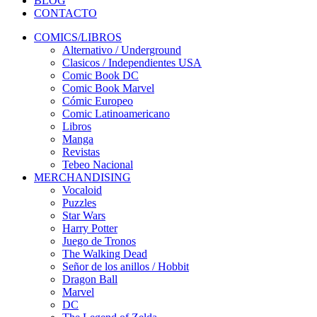
BLOG
CONTACTO
COMICS/LIBROS
Alternativo / Underground
Clasicos / Independientes USA
Comic Book DC
Comic Book Marvel
Cómic Europeo
Comic Latinoamericano
Libros
Manga
Revistas
Tebeo Nacional
MERCHANDISING
Vocaloid
Puzzles
Star Wars
Harry Potter
Juego de Tronos
The Walking Dead
Señor de los anillos / Hobbit
Dragon Ball
Marvel
DC