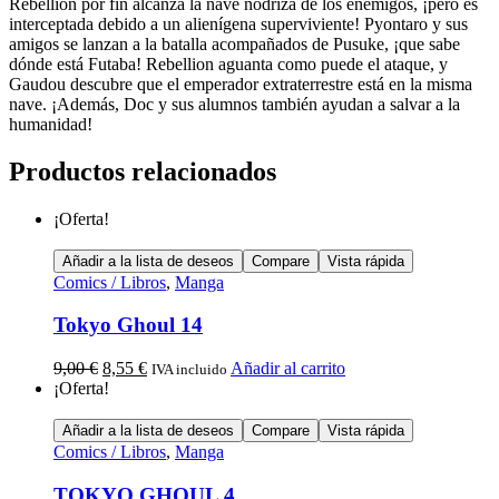
Rebellion por fin alcanza la nave nodriza de los enemigos, ¡pero es
interceptada debido a un alienígena superviviente! Pyontaro y sus
amigos se lanzan a la batalla acompañados de Pusuke, ¡que sabe
dónde está Futaba! Rebellion aguanta como puede el ataque, y
Gaudou descubre que el emperador extraterrestre está en la misma
nave. ¡Además, Doc y sus alumnos también ayudan a salvar a la
humanidad!
Productos relacionados
¡Oferta!
Añadir a la lista de deseos
Compare
Vista rápida
Comics / Libros
,
Manga
Tokyo Ghoul 14
9,00
€
8,55
€
Añadir al carrito
IVA incluido
¡Oferta!
Añadir a la lista de deseos
Compare
Vista rápida
Comics / Libros
,
Manga
TOKYO GHOUL 4