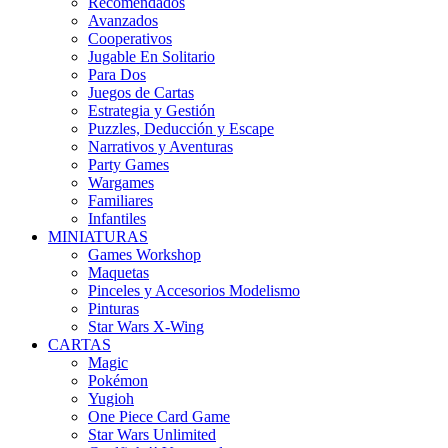
Recomendados
Avanzados
Cooperativos
Jugable En Solitario
Para Dos
Juegos de Cartas
Estrategia y Gestión
Puzzles, Deducción y Escape
Narrativos y Aventuras
Party Games
Wargames
Familiares
Infantiles
MINIATURAS
Games Workshop
Maquetas
Pinceles y Accesorios Modelismo
Pinturas
Star Wars X-Wing
CARTAS
Magic
Pokémon
Yugioh
One Piece Card Game
Star Wars Unlimited