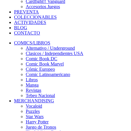
Cardfight!! Vanguard
Accesorios Juegos
PREVENTA
COLECCIONABLES
ACTIVIDADES
BLOG
CONTACTO
COMICS/LIBROS
Alternativo / Underground
Clasicos / Independientes USA
Comic Book DC
Comic Book Marvel
Cómic Europeo
Comic Latinoamericano
Libros
Manga
Revistas
Tebeo Nacional
MERCHANDISING
Vocaloid
Puzzles
Star Wars
Harry Potter
Juego de Tronos