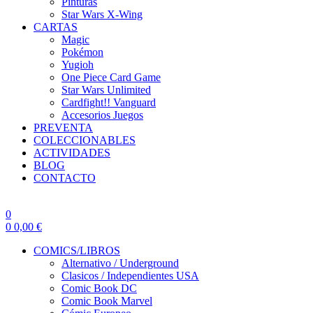
Pinturas
Star Wars X-Wing
CARTAS
Magic
Pokémon
Yugioh
One Piece Card Game
Star Wars Unlimited
Cardfight!! Vanguard
Accesorios Juegos
PREVENTA
COLECCIONABLES
ACTIVIDADES
BLOG
CONTACTO
0
0
0,00
€
COMICS/LIBROS
Alternativo / Underground
Clasicos / Independientes USA
Comic Book DC
Comic Book Marvel