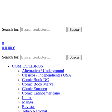
Envío Gratis a partir de 100€ para Península
Las entregas pueden sufrir demoras por alta demanda en las
empresas de mensajería.
Search for:
Buscar
0
0
0,00
€
Search for:
Buscar
COMICS/LIBROS
Alternativo / Underground
Clasicos / Independientes USA
Comic Book DC
Comic Book Marvel
Cómic Europeo
Comic Latinoamericano
Libros
Manga
Revistas
Tebeo Nacional