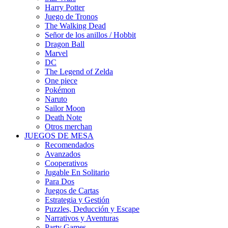
Harry Potter
Juego de Tronos
The Walking Dead
Señor de los anillos / Hobbit
Dragon Ball
Marvel
DC
The Legend of Zelda
One piece
Pokémon
Naruto
Sailor Moon
Death Note
Otros merchan
JUEGOS DE MESA
Recomendados
Avanzados
Cooperativos
Jugable En Solitario
Para Dos
Juegos de Cartas
Estrategia y Gestión
Puzzles, Deducción y Escape
Narrativos y Aventuras
Party Games