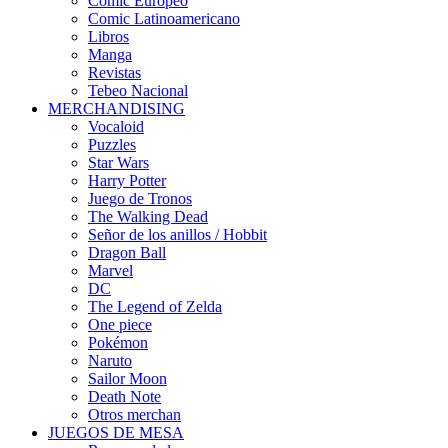
Cómic Europeo
Comic Latinoamericano
Libros
Manga
Revistas
Tebeo Nacional
MERCHANDISING
Vocaloid
Puzzles
Star Wars
Harry Potter
Juego de Tronos
The Walking Dead
Señor de los anillos / Hobbit
Dragon Ball
Marvel
DC
The Legend of Zelda
One piece
Pokémon
Naruto
Sailor Moon
Death Note
Otros merchan
JUEGOS DE MESA