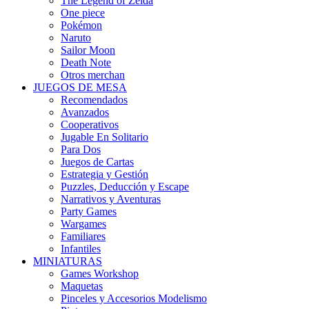
The Legend of Zelda
One piece
Pokémon
Naruto
Sailor Moon
Death Note
Otros merchan
JUEGOS DE MESA
Recomendados
Avanzados
Cooperativos
Jugable En Solitario
Para Dos
Juegos de Cartas
Estrategia y Gestión
Puzzles, Deducción y Escape
Narrativos y Aventuras
Party Games
Wargames
Familiares
Infantiles
MINIATURAS
Games Workshop
Maquetas
Pinceles y Accesorios Modelismo