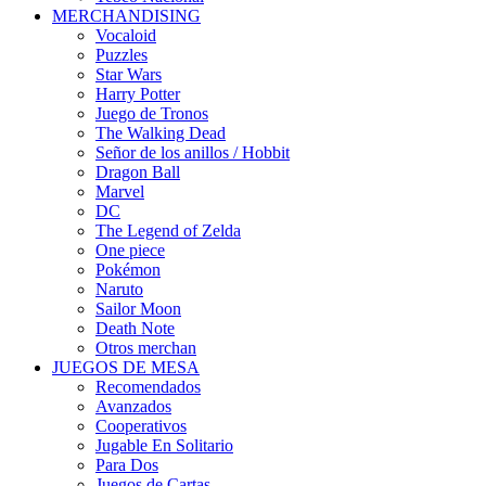
MERCHANDISING
Vocaloid
Puzzles
Star Wars
Harry Potter
Juego de Tronos
The Walking Dead
Señor de los anillos / Hobbit
Dragon Ball
Marvel
DC
The Legend of Zelda
One piece
Pokémon
Naruto
Sailor Moon
Death Note
Otros merchan
JUEGOS DE MESA
Recomendados
Avanzados
Cooperativos
Jugable En Solitario
Para Dos
Juegos de Cartas