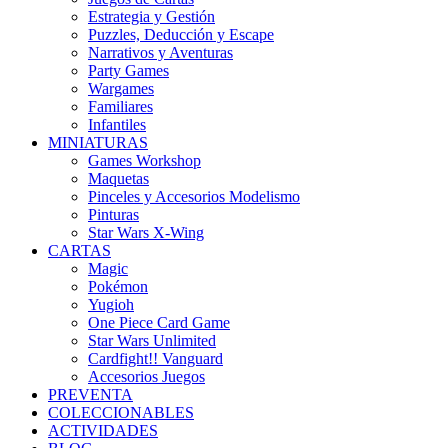
Estrategia y Gestión
Puzzles, Deducción y Escape
Narrativos y Aventuras
Party Games
Wargames
Familiares
Infantiles
MINIATURAS
Games Workshop
Maquetas
Pinceles y Accesorios Modelismo
Pinturas
Star Wars X-Wing
CARTAS
Magic
Pokémon
Yugioh
One Piece Card Game
Star Wars Unlimited
Cardfight!! Vanguard
Accesorios Juegos
PREVENTA
COLECCIONABLES
ACTIVIDADES