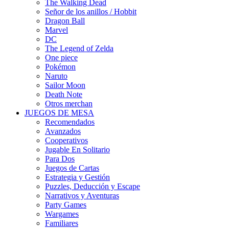
The Walking Dead
Señor de los anillos / Hobbit
Dragon Ball
Marvel
DC
The Legend of Zelda
One piece
Pokémon
Naruto
Sailor Moon
Death Note
Otros merchan
JUEGOS DE MESA
Recomendados
Avanzados
Cooperativos
Jugable En Solitario
Para Dos
Juegos de Cartas
Estrategia y Gestión
Puzzles, Deducción y Escape
Narrativos y Aventuras
Party Games
Wargames
Familiares