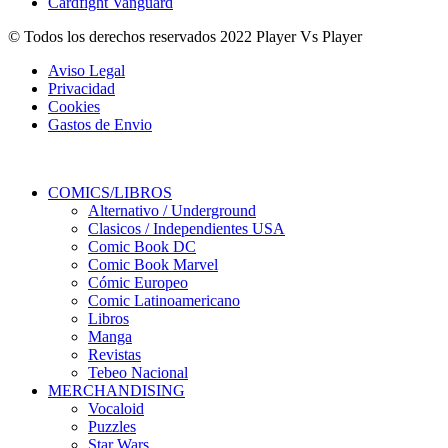
Cardfight Vanguard
© Todos los derechos reservados 2022 Player Vs Player
Aviso Legal
Privacidad
Cookies
Gastos de Envio
COMICS/LIBROS
Alternativo / Underground
Clasicos / Independientes USA
Comic Book DC
Comic Book Marvel
Cómic Europeo
Comic Latinoamericano
Libros
Manga
Revistas
Tebeo Nacional
MERCHANDISING
Vocaloid
Puzzles
Star Wars