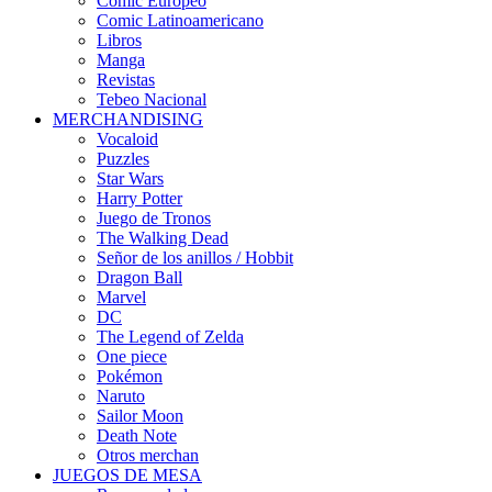
Cómic Europeo
Comic Latinoamericano
Libros
Manga
Revistas
Tebeo Nacional
MERCHANDISING
Vocaloid
Puzzles
Star Wars
Harry Potter
Juego de Tronos
The Walking Dead
Señor de los anillos / Hobbit
Dragon Ball
Marvel
DC
The Legend of Zelda
One piece
Pokémon
Naruto
Sailor Moon
Death Note
Otros merchan
JUEGOS DE MESA