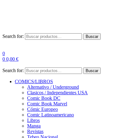
Envío Gratis a partir de 100€ para Península
Las entregas pueden sufrir demoras por alta demanda en las
empresas de mensajería.
Search for:
Buscar
0
0
0,00
€
Search for:
Buscar
COMICS/LIBROS
Alternativo / Underground
Clasicos / Independientes USA
Comic Book DC
Comic Book Marvel
Cómic Europeo
Comic Latinoamericano
Libros
Manga
Revistas
Tebeo Nacional