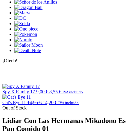
¡Oferta!
Spy X Family 17
9,00
€
8,55
€
IVA incluido
Cat's Eye 11
14,95
€
14,20
€
IVA incluido
Out of Stock
Lidiar Con Las Hermanas Mikadono Es
Pan Comido 01