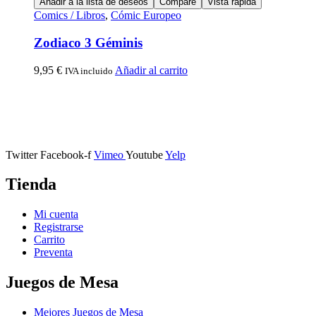
Añadir a la lista de deseos
Compare
Vista rápida
Comics / Libros
,
Cómic Europeo
Zodiaco 3 Géminis
9,95
€
Añadir al carrito
IVA incluido
Calle Descalzos, 1,
11401 Jerez de la Frontera, Cádiz
Twitter
Facebook-f
Vimeo
Youtube
Yelp
Tienda
Mi cuenta
Registrarse
Carrito
Preventa
Juegos de Mesa
Mejores Juegos de Mesa