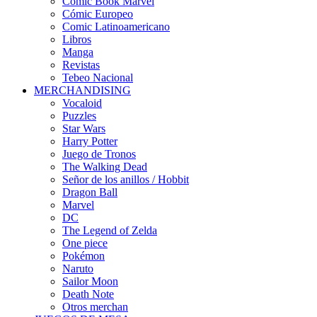
Comic Book Marvel
Cómic Europeo
Comic Latinoamericano
Libros
Manga
Revistas
Tebeo Nacional
MERCHANDISING
Vocaloid
Puzzles
Star Wars
Harry Potter
Juego de Tronos
The Walking Dead
Señor de los anillos / Hobbit
Dragon Ball
Marvel
DC
The Legend of Zelda
One piece
Pokémon
Naruto
Sailor Moon
Death Note
Otros merchan