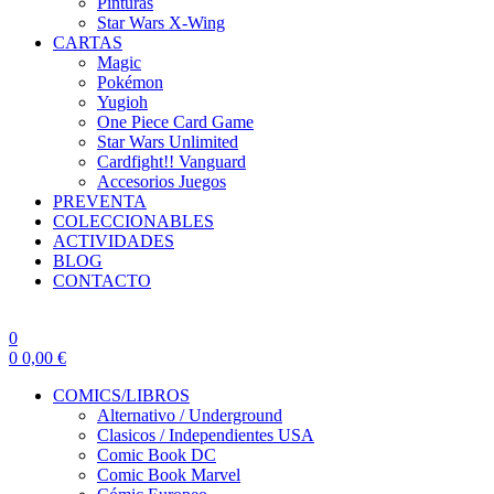
Pinturas
Star Wars X-Wing
CARTAS
Magic
Pokémon
Yugioh
One Piece Card Game
Star Wars Unlimited
Cardfight!! Vanguard
Accesorios Juegos
PREVENTA
COLECCIONABLES
ACTIVIDADES
BLOG
CONTACTO
0
0
0,00
€
COMICS/LIBROS
Alternativo / Underground
Clasicos / Independientes USA
Comic Book DC
Comic Book Marvel