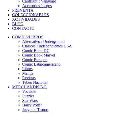
Cardfight!! Vanguard
Accesorios Juegos
PREVENTA
COLECCIONABLES
ACTIVIDADES
BLOG
CONTACTO
COMICS/LIBROS
Alternativo / Underground
Clasicos / Independientes USA
Comic Book DC
Comic Book Marvel
Cómic Europeo
Comic Latinoamericano
Libros
Manga
Revistas
Tebeo Nacional
MERCHANDISING
Vocaloid
Puzzles
Star Wars
Harry Potter
Juego de Tronos