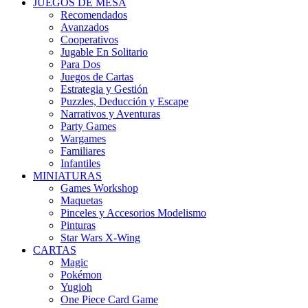
JUEGOS DE MESA
Recomendados
Avanzados
Cooperativos
Jugable En Solitario
Para Dos
Juegos de Cartas
Estrategia y Gestión
Puzzles, Deducción y Escape
Narrativos y Aventuras
Party Games
Wargames
Familiares
Infantiles
MINIATURAS
Games Workshop
Maquetas
Pinceles y Accesorios Modelismo
Pinturas
Star Wars X-Wing
CARTAS
Magic
Pokémon
Yugioh
One Piece Card Game