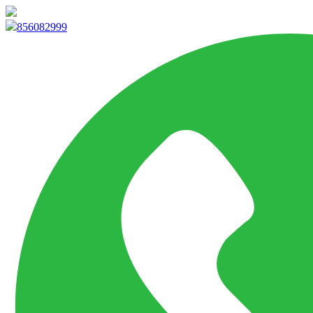
info@marketpvp.es
856082999