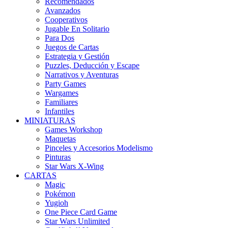
Recomendados
Avanzados
Cooperativos
Jugable En Solitario
Para Dos
Juegos de Cartas
Estrategia y Gestión
Puzzles, Deducción y Escape
Narrativos y Aventuras
Party Games
Wargames
Familiares
Infantiles
MINIATURAS
Games Workshop
Maquetas
Pinceles y Accesorios Modelismo
Pinturas
Star Wars X-Wing
CARTAS
Magic
Pokémon
Yugioh
One Piece Card Game
Star Wars Unlimited