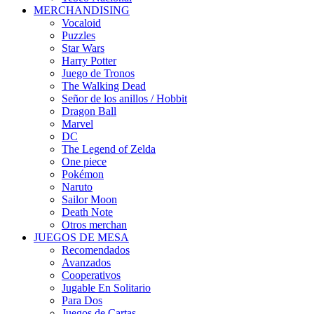
MERCHANDISING
Vocaloid
Puzzles
Star Wars
Harry Potter
Juego de Tronos
The Walking Dead
Señor de los anillos / Hobbit
Dragon Ball
Marvel
DC
The Legend of Zelda
One piece
Pokémon
Naruto
Sailor Moon
Death Note
Otros merchan
JUEGOS DE MESA
Recomendados
Avanzados
Cooperativos
Jugable En Solitario
Para Dos
Juegos de Cartas