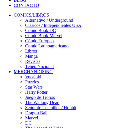
BLOG
CONTACTO
COMICS/LIBROS
Alternativo / Underground
Clasicos / Independientes USA
Comic Book DC
Comic Book Marvel
Cómic Europeo
Comic Latinoamericano
Libros
Manga
Revistas
Tebeo Nacional
MERCHANDISING
Vocaloid
Puzzles
Star Wars
Harry Potter
Juego de Tronos
The Walking Dead
Señor de los anillos / Hobbit
Dragon Ball
Marvel
DC