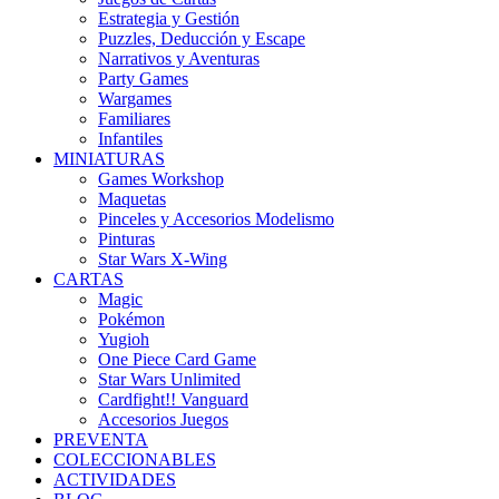
Estrategia y Gestión
Puzzles, Deducción y Escape
Narrativos y Aventuras
Party Games
Wargames
Familiares
Infantiles
MINIATURAS
Games Workshop
Maquetas
Pinceles y Accesorios Modelismo
Pinturas
Star Wars X-Wing
CARTAS
Magic
Pokémon
Yugioh
One Piece Card Game
Star Wars Unlimited
Cardfight!! Vanguard
Accesorios Juegos
PREVENTA
COLECCIONABLES
ACTIVIDADES