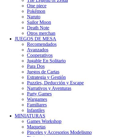
The Legend of Zelda
One piece
Pokémon
Naruto
Sailor Moon
Death Note
Otros merchan
JUEGOS DE MESA
Recomendados
Avanzados
Cooperativos
Jugable En Solitario
Para Dos
Juegos de Cartas
Estrategia y Gestión
Puzzles, Deducción y Escape
Narrativos y Aventuras
Party Games
Wargames
Familiares
Infantiles
MINIATURAS
Games Workshop
Maquetas
Pinceles y Accesorios Modelismo