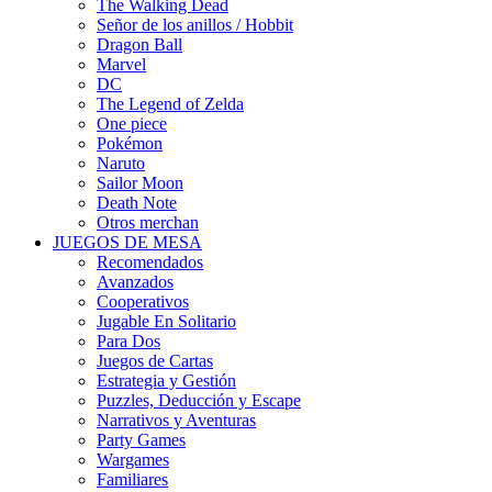
The Walking Dead
Señor de los anillos / Hobbit
Dragon Ball
Marvel
DC
The Legend of Zelda
One piece
Pokémon
Naruto
Sailor Moon
Death Note
Otros merchan
JUEGOS DE MESA
Recomendados
Avanzados
Cooperativos
Jugable En Solitario
Para Dos
Juegos de Cartas
Estrategia y Gestión
Puzzles, Deducción y Escape
Narrativos y Aventuras
Party Games
Wargames
Familiares