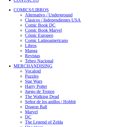
CONTACTO
COMICS/LIBROS
Alternativo / Underground
Clasicos / Independientes USA
Comic Book DC
Comic Book Marvel
Cómic Europeo
Comic Latinoamericano
Libros
Manga
Revistas
Tebeo Nacional
MERCHANDISING
Vocaloid
Puzzles
Star Wars
Harry Potter
Juego de Tronos
The Walking Dead
Señor de los anillos / Hobbit
Dragon Ball
Marvel
DC
The Legend of Zelda