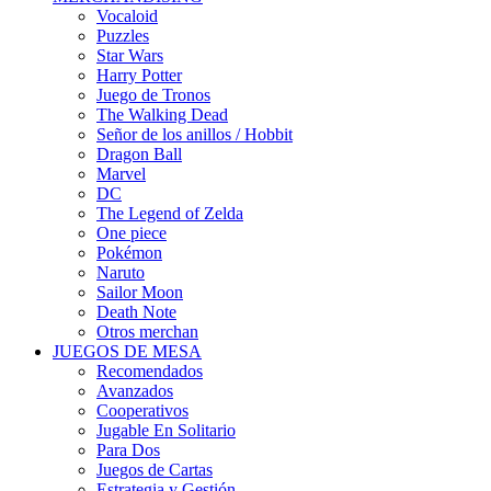
Vocaloid
Puzzles
Star Wars
Harry Potter
Juego de Tronos
The Walking Dead
Señor de los anillos / Hobbit
Dragon Ball
Marvel
DC
The Legend of Zelda
One piece
Pokémon
Naruto
Sailor Moon
Death Note
Otros merchan
JUEGOS DE MESA
Recomendados
Avanzados
Cooperativos
Jugable En Solitario
Para Dos
Juegos de Cartas
Estrategia y Gestión