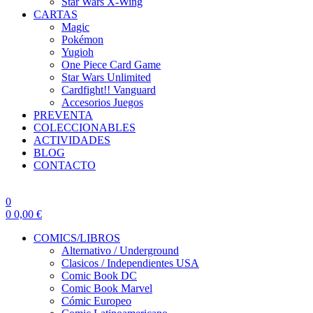
Star Wars X-Wing
CARTAS
Magic
Pokémon
Yugioh
One Piece Card Game
Star Wars Unlimited
Cardfight!! Vanguard
Accesorios Juegos
PREVENTA
COLECCIONABLES
ACTIVIDADES
BLOG
CONTACTO
0
0
0,00
€
COMICS/LIBROS
Alternativo / Underground
Clasicos / Independientes USA
Comic Book DC
Comic Book Marvel
Cómic Europeo