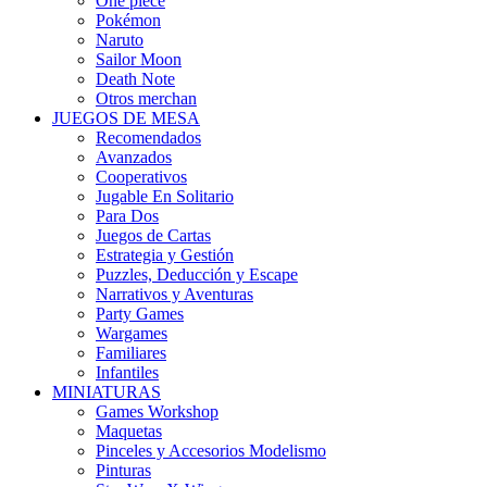
One piece
Pokémon
Naruto
Sailor Moon
Death Note
Otros merchan
JUEGOS DE MESA
Recomendados
Avanzados
Cooperativos
Jugable En Solitario
Para Dos
Juegos de Cartas
Estrategia y Gestión
Puzzles, Deducción y Escape
Narrativos y Aventuras
Party Games
Wargames
Familiares
Infantiles
MINIATURAS
Games Workshop
Maquetas
Pinceles y Accesorios Modelismo
Pinturas