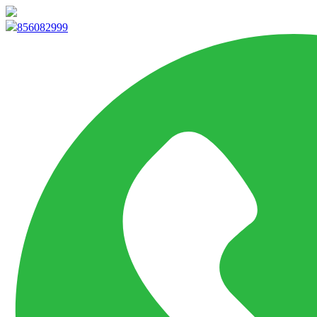
info@marketpvp.es
856082999