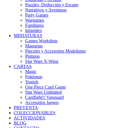
Puzzles, Deducción y Escape
Narrativos y Aventuras
Party Games
Wargames
Familiares
Infantiles
MINIATURAS
Games Workshop
Maquetas
Pinceles y Accesorios Modelismo
Pinturas
Star Wars X-Wing
CARTAS
Magic
Pokémon
Yugioh
One Piece Card Game
Star Wars Unlimited
Cardfight!! Vanguard
Accesorios Juegos
PREVENTA
COLECCIONABLES
ACTIVIDADES
BLOG