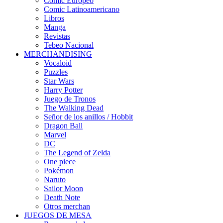
Cómic Europeo
Comic Latinoamericano
Libros
Manga
Revistas
Tebeo Nacional
MERCHANDISING
Vocaloid
Puzzles
Star Wars
Harry Potter
Juego de Tronos
The Walking Dead
Señor de los anillos / Hobbit
Dragon Ball
Marvel
DC
The Legend of Zelda
One piece
Pokémon
Naruto
Sailor Moon
Death Note
Otros merchan
JUEGOS DE MESA