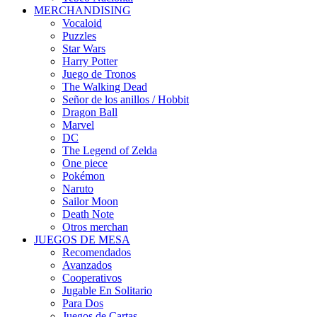
MERCHANDISING
Vocaloid
Puzzles
Star Wars
Harry Potter
Juego de Tronos
The Walking Dead
Señor de los anillos / Hobbit
Dragon Ball
Marvel
DC
The Legend of Zelda
One piece
Pokémon
Naruto
Sailor Moon
Death Note
Otros merchan
JUEGOS DE MESA
Recomendados
Avanzados
Cooperativos
Jugable En Solitario
Para Dos
Juegos de Cartas