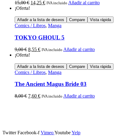
15,00
€
14,25
€
Añadir al carrito
IVA incluido
¡Oferta!
Añadir a la lista de deseos
Compare
Vista rápida
Comics / Libros
,
Manga
TOKYO GHOUL 5
9,00
€
8,55
€
Añadir al carrito
IVA incluido
¡Oferta!
Añadir a la lista de deseos
Compare
Vista rápida
Comics / Libros
,
Manga
The Ancient Magus Bride 03
8,00
€
7,60
€
Añadir al carrito
IVA incluido
Calle Descalzos, 1,
11401 Jerez de la Frontera, Cádiz
Twitter
Facebook-f
Vimeo
Youtube
Yelp