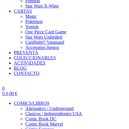
Pinturas
Star Wars X-Wing
CARTAS
Magic
Pokémon
Yugioh
One Piece Card Game
Star Wars Unlimited
Cardfight!! Vanguard
Accesorios Juegos
PREVENTA
COLECCIONABLES
ACTIVIDADES
BLOG
CONTACTO
0
0
0,00
€
COMICS/LIBROS
Alternativo / Underground
Clasicos / Independientes USA
Comic Book DC
Comic Book Marvel