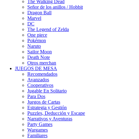
The Walking Dead
Señor de los anillos / Hobbit
Dragon Ball
Marvel
DC
The Legend of Zelda
One piece
Pokémon
Naruto
Sailor Moon
Death Note
Otros merchan
JUEGOS DE MESA
Recomendados
Avanzados
Cooperativos
Jugable En Solitario
Para Dos
Juegos de Cartas
Estrategia y Gestión
Puzzles, Deducción y Escape
Narrativos y Aventuras
Party Games
Wargames
Familiares