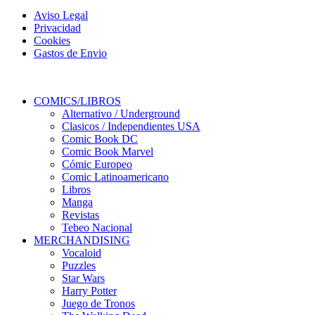
Aviso Legal
Privacidad
Cookies
Gastos de Envio
COMICS/LIBROS
Alternativo / Underground
Clasicos / Independientes USA
Comic Book DC
Comic Book Marvel
Cómic Europeo
Comic Latinoamericano
Libros
Manga
Revistas
Tebeo Nacional
MERCHANDISING
Vocaloid
Puzzles
Star Wars
Harry Potter
Juego de Tronos