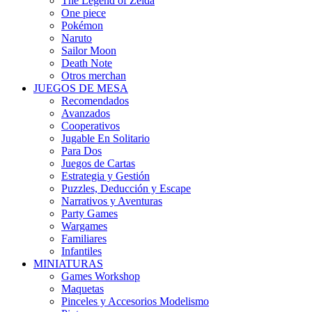
The Legend of Zelda
One piece
Pokémon
Naruto
Sailor Moon
Death Note
Otros merchan
JUEGOS DE MESA
Recomendados
Avanzados
Cooperativos
Jugable En Solitario
Para Dos
Juegos de Cartas
Estrategia y Gestión
Puzzles, Deducción y Escape
Narrativos y Aventuras
Party Games
Wargames
Familiares
Infantiles
MINIATURAS
Games Workshop
Maquetas
Pinceles y Accesorios Modelismo