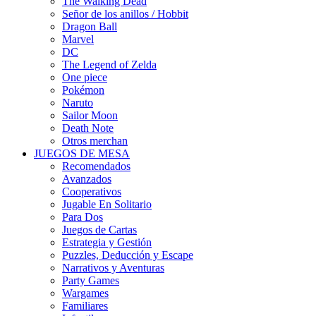
The Walking Dead
Señor de los anillos / Hobbit
Dragon Ball
Marvel
DC
The Legend of Zelda
One piece
Pokémon
Naruto
Sailor Moon
Death Note
Otros merchan
JUEGOS DE MESA
Recomendados
Avanzados
Cooperativos
Jugable En Solitario
Para Dos
Juegos de Cartas
Estrategia y Gestión
Puzzles, Deducción y Escape
Narrativos y Aventuras
Party Games
Wargames
Familiares