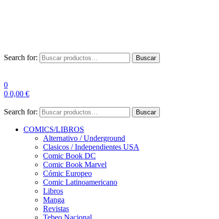
Envío Gratis a partir de 100€ para Península
Las entregas pueden sufrir demoras por alta demanda en las
empresas de mensajería.
Search for:
Buscar
0
0
0,00
€
Search for:
Buscar
COMICS/LIBROS
Alternativo / Underground
Clasicos / Independientes USA
Comic Book DC
Comic Book Marvel
Cómic Europeo
Comic Latinoamericano
Libros
Manga
Revistas
Tebeo Nacional