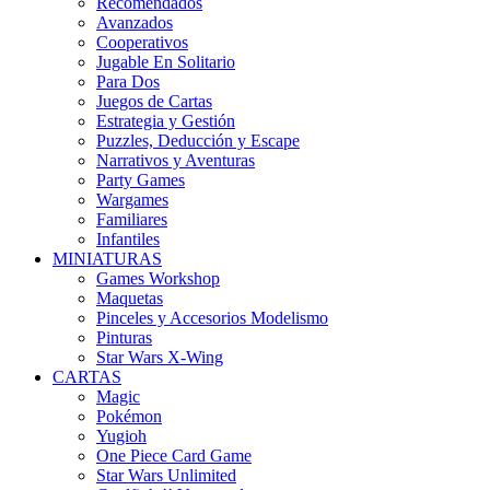
Recomendados
Avanzados
Cooperativos
Jugable En Solitario
Para Dos
Juegos de Cartas
Estrategia y Gestión
Puzzles, Deducción y Escape
Narrativos y Aventuras
Party Games
Wargames
Familiares
Infantiles
MINIATURAS
Games Workshop
Maquetas
Pinceles y Accesorios Modelismo
Pinturas
Star Wars X-Wing
CARTAS
Magic
Pokémon
Yugioh
One Piece Card Game
Star Wars Unlimited