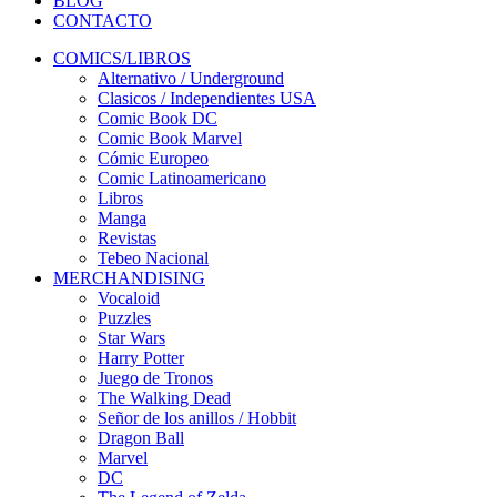
BLOG
CONTACTO
COMICS/LIBROS
Alternativo / Underground
Clasicos / Independientes USA
Comic Book DC
Comic Book Marvel
Cómic Europeo
Comic Latinoamericano
Libros
Manga
Revistas
Tebeo Nacional
MERCHANDISING
Vocaloid
Puzzles
Star Wars
Harry Potter
Juego de Tronos
The Walking Dead
Señor de los anillos / Hobbit
Dragon Ball
Marvel
DC