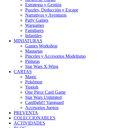
Estrategia y Gestión
Puzzles, Deducción y Escape
Narrativos y Aventuras
Party Games
Wargames
Familiares
Infantiles
MINIATURAS
Games Workshop
Maquetas
Pinceles y Accesorios Modelismo
Pinturas
Star Wars X-Wing
CARTAS
Magic
Pokémon
Yugioh
One Piece Card Game
Star Wars Unlimited
Cardfight!! Vanguard
Accesorios Juegos
PREVENTA
COLECCIONABLES
ACTIVIDADES