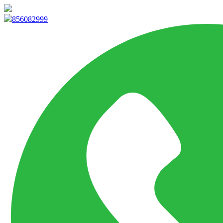
info@marketpvp.es
856082999