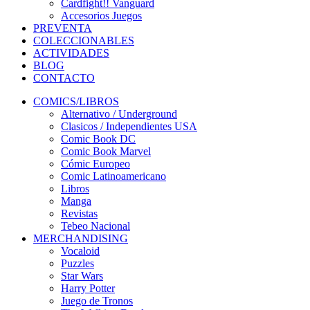
Cardfight!! Vanguard
Accesorios Juegos
PREVENTA
COLECCIONABLES
ACTIVIDADES
BLOG
CONTACTO
COMICS/LIBROS
Alternativo / Underground
Clasicos / Independientes USA
Comic Book DC
Comic Book Marvel
Cómic Europeo
Comic Latinoamericano
Libros
Manga
Revistas
Tebeo Nacional
MERCHANDISING
Vocaloid
Puzzles
Star Wars
Harry Potter
Juego de Tronos