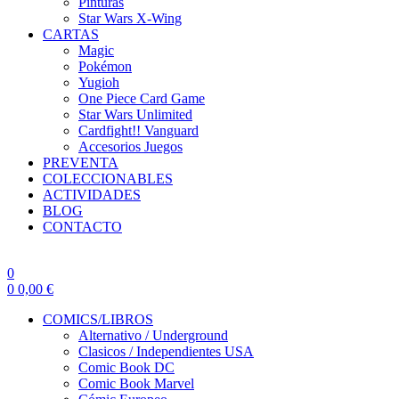
Pinturas
Star Wars X-Wing
CARTAS
Magic
Pokémon
Yugioh
One Piece Card Game
Star Wars Unlimited
Cardfight!! Vanguard
Accesorios Juegos
PREVENTA
COLECCIONABLES
ACTIVIDADES
BLOG
CONTACTO
0
0
0,00
€
COMICS/LIBROS
Alternativo / Underground
Clasicos / Independientes USA
Comic Book DC
Comic Book Marvel