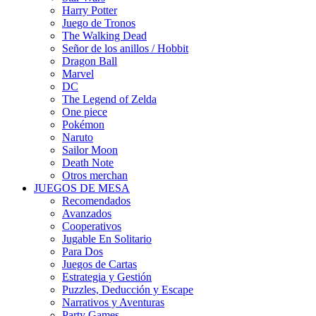
Harry Potter
Juego de Tronos
The Walking Dead
Señor de los anillos / Hobbit
Dragon Ball
Marvel
DC
The Legend of Zelda
One piece
Pokémon
Naruto
Sailor Moon
Death Note
Otros merchan
JUEGOS DE MESA
Recomendados
Avanzados
Cooperativos
Jugable En Solitario
Para Dos
Juegos de Cartas
Estrategia y Gestión
Puzzles, Deducción y Escape
Narrativos y Aventuras
Party Games