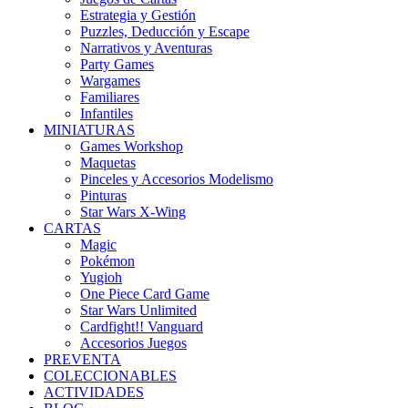
Estrategia y Gestión
Puzzles, Deducción y Escape
Narrativos y Aventuras
Party Games
Wargames
Familiares
Infantiles
MINIATURAS
Games Workshop
Maquetas
Pinceles y Accesorios Modelismo
Pinturas
Star Wars X-Wing
CARTAS
Magic
Pokémon
Yugioh
One Piece Card Game
Star Wars Unlimited
Cardfight!! Vanguard
Accesorios Juegos
PREVENTA
COLECCIONABLES
ACTIVIDADES