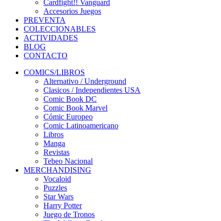
Cardfight!! Vanguard
Accesorios Juegos
PREVENTA
COLECCIONABLES
ACTIVIDADES
BLOG
CONTACTO
COMICS/LIBROS
Alternativo / Underground
Clasicos / Independientes USA
Comic Book DC
Comic Book Marvel
Cómic Europeo
Comic Latinoamericano
Libros
Manga
Revistas
Tebeo Nacional
MERCHANDISING
Vocaloid
Puzzles
Star Wars
Harry Potter
Juego de Tronos