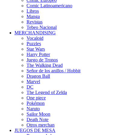
Cómic Europeo
Comic Latinoamericano
Libros
Manga
Revistas
Tebeo Nacional
MERCHANDISING
Vocaloid
Puzzles
Star Wars
Harry Potter
Juego de Tronos
The Walking Dead
Señor de los anillos / Hobbit
Dragon Ball
Marvel
DC
The Legend of Zelda
One piece
Pokémon
Naruto
Sailor Moon
Death Note
Otros merchan
JUEGOS DE MESA