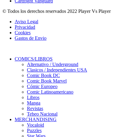
Cardfight Vanguard
© Todos los derechos reservados 2022 Player Vs Player
Aviso Legal
Privacidad
Cookies
Gastos de Envio
COMICS/LIBROS
Alternativo / Underground
Clasicos / Independientes USA
Comic Book DC
Comic Book Marvel
Cómic Europeo
Comic Latinoamericano
Libros
Manga
Revistas
Tebeo Nacional
MERCHANDISING
Vocaloid
Puzzles
Star Wars