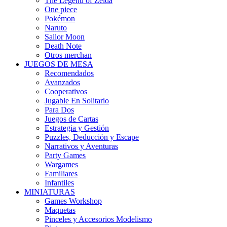
The Legend of Zelda
One piece
Pokémon
Naruto
Sailor Moon
Death Note
Otros merchan
JUEGOS DE MESA
Recomendados
Avanzados
Cooperativos
Jugable En Solitario
Para Dos
Juegos de Cartas
Estrategia y Gestión
Puzzles, Deducción y Escape
Narrativos y Aventuras
Party Games
Wargames
Familiares
Infantiles
MINIATURAS
Games Workshop
Maquetas
Pinceles y Accesorios Modelismo