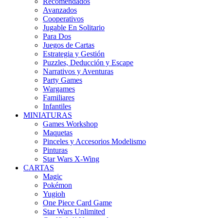
Recomendados
Avanzados
Cooperativos
Jugable En Solitario
Para Dos
Juegos de Cartas
Estrategia y Gestión
Puzzles, Deducción y Escape
Narrativos y Aventuras
Party Games
Wargames
Familiares
Infantiles
MINIATURAS
Games Workshop
Maquetas
Pinceles y Accesorios Modelismo
Pinturas
Star Wars X-Wing
CARTAS
Magic
Pokémon
Yugioh
One Piece Card Game
Star Wars Unlimited