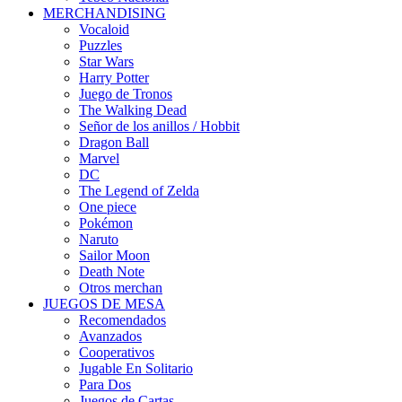
MERCHANDISING
Vocaloid
Puzzles
Star Wars
Harry Potter
Juego de Tronos
The Walking Dead
Señor de los anillos / Hobbit
Dragon Ball
Marvel
DC
The Legend of Zelda
One piece
Pokémon
Naruto
Sailor Moon
Death Note
Otros merchan
JUEGOS DE MESA
Recomendados
Avanzados
Cooperativos
Jugable En Solitario
Para Dos
Juegos de Cartas