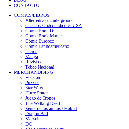
BLOG
CONTACTO
COMICS/LIBROS
Alternativo / Underground
Clasicos / Independientes USA
Comic Book DC
Comic Book Marvel
Cómic Europeo
Comic Latinoamericano
Libros
Manga
Revistas
Tebeo Nacional
MERCHANDISING
Vocaloid
Puzzles
Star Wars
Harry Potter
Juego de Tronos
The Walking Dead
Señor de los anillos / Hobbit
Dragon Ball
Marvel
DC