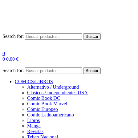
Envío Gratis a partir de 100€ para Península
Las entregas pueden sufrir demoras por alta demanda en las
empresas de mensajería.
Search for:
Buscar
0
0
0,00
€
Search for:
Buscar
COMICS/LIBROS
Alternativo / Underground
Clasicos / Independientes USA
Comic Book DC
Comic Book Marvel
Cómic Europeo
Comic Latinoamericano
Libros
Manga
Revistas
Tebeo Nacional