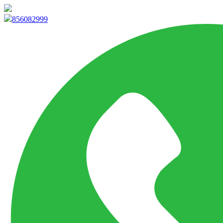
info@marketpvp.es
856082999