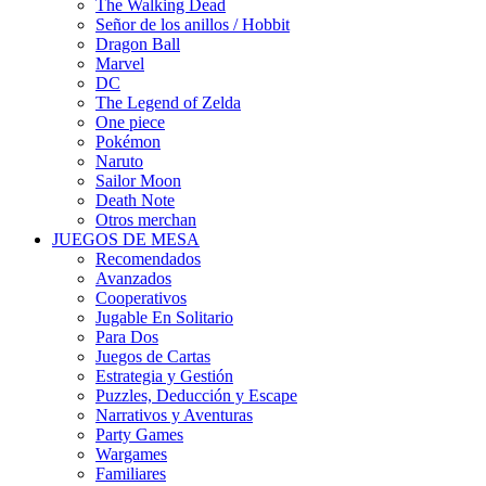
The Walking Dead
Señor de los anillos / Hobbit
Dragon Ball
Marvel
DC
The Legend of Zelda
One piece
Pokémon
Naruto
Sailor Moon
Death Note
Otros merchan
JUEGOS DE MESA
Recomendados
Avanzados
Cooperativos
Jugable En Solitario
Para Dos
Juegos de Cartas
Estrategia y Gestión
Puzzles, Deducción y Escape
Narrativos y Aventuras
Party Games
Wargames
Familiares