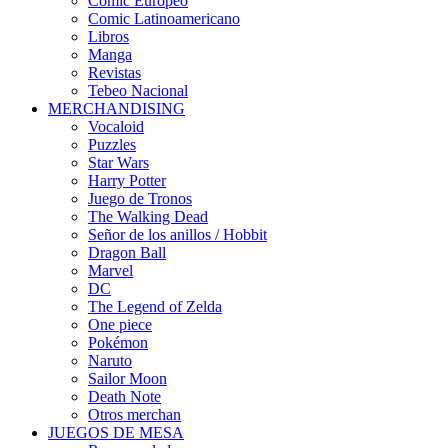
Cómic Europeo
Comic Latinoamericano
Libros
Manga
Revistas
Tebeo Nacional
MERCHANDISING
Vocaloid
Puzzles
Star Wars
Harry Potter
Juego de Tronos
The Walking Dead
Señor de los anillos / Hobbit
Dragon Ball
Marvel
DC
The Legend of Zelda
One piece
Pokémon
Naruto
Sailor Moon
Death Note
Otros merchan
JUEGOS DE MESA