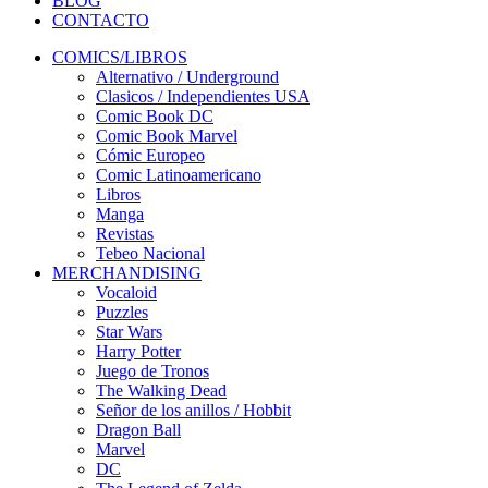
BLOG
CONTACTO
COMICS/LIBROS
Alternativo / Underground
Clasicos / Independientes USA
Comic Book DC
Comic Book Marvel
Cómic Europeo
Comic Latinoamericano
Libros
Manga
Revistas
Tebeo Nacional
MERCHANDISING
Vocaloid
Puzzles
Star Wars
Harry Potter
Juego de Tronos
The Walking Dead
Señor de los anillos / Hobbit
Dragon Ball
Marvel
DC