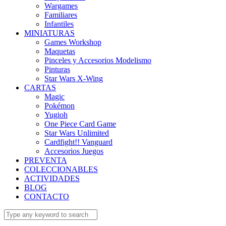
Wargames
Familiares
Infantiles
MINIATURAS
Games Workshop
Maquetas
Pinceles y Accesorios Modelismo
Pinturas
Star Wars X-Wing
CARTAS
Magic
Pokémon
Yugioh
One Piece Card Game
Star Wars Unlimited
Cardfight!! Vanguard
Accesorios Juegos
PREVENTA
COLECCIONABLES
ACTIVIDADES
BLOG
CONTACTO