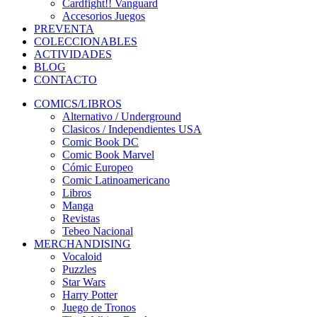
Cardfight!! Vanguard
Accesorios Juegos
PREVENTA
COLECCIONABLES
ACTIVIDADES
BLOG
CONTACTO
COMICS/LIBROS
Alternativo / Underground
Clasicos / Independientes USA
Comic Book DC
Comic Book Marvel
Cómic Europeo
Comic Latinoamericano
Libros
Manga
Revistas
Tebeo Nacional
MERCHANDISING
Vocaloid
Puzzles
Star Wars
Harry Potter
Juego de Tronos