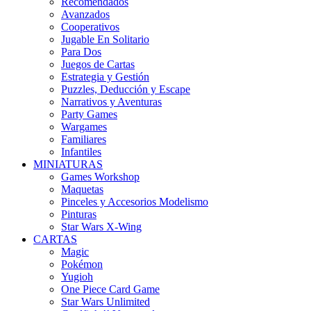
Recomendados
Avanzados
Cooperativos
Jugable En Solitario
Para Dos
Juegos de Cartas
Estrategia y Gestión
Puzzles, Deducción y Escape
Narrativos y Aventuras
Party Games
Wargames
Familiares
Infantiles
MINIATURAS
Games Workshop
Maquetas
Pinceles y Accesorios Modelismo
Pinturas
Star Wars X-Wing
CARTAS
Magic
Pokémon
Yugioh
One Piece Card Game
Star Wars Unlimited