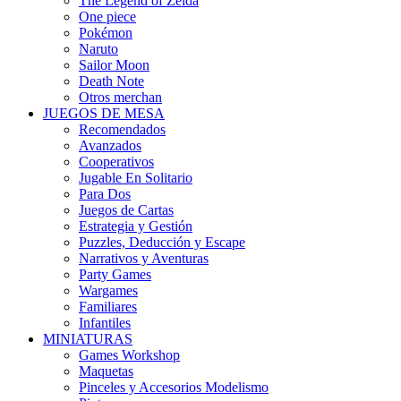
The Legend of Zelda
One piece
Pokémon
Naruto
Sailor Moon
Death Note
Otros merchan
JUEGOS DE MESA
Recomendados
Avanzados
Cooperativos
Jugable En Solitario
Para Dos
Juegos de Cartas
Estrategia y Gestión
Puzzles, Deducción y Escape
Narrativos y Aventuras
Party Games
Wargames
Familiares
Infantiles
MINIATURAS
Games Workshop
Maquetas
Pinceles y Accesorios Modelismo