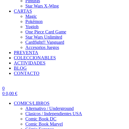
Pinturas
Star Wars X-Wing
CARTAS
Magic
Pokémon
Yugioh
One Piece Card Game
Star Wars Unlimited
Cardfight!! Vanguard
Accesorios Juegos
PREVENTA
COLECCIONABLES
ACTIVIDADES
BLOG
CONTACTO
0
0
0,00
€
COMICS/LIBROS
Alternativo / Underground
Clasicos / Independientes USA
Comic Book DC
Comic Book Marvel