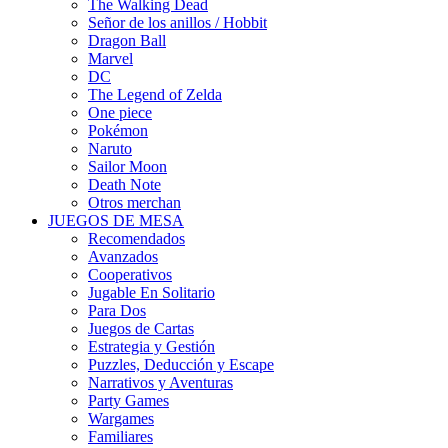
The Walking Dead
Señor de los anillos / Hobbit
Dragon Ball
Marvel
DC
The Legend of Zelda
One piece
Pokémon
Naruto
Sailor Moon
Death Note
Otros merchan
JUEGOS DE MESA
Recomendados
Avanzados
Cooperativos
Jugable En Solitario
Para Dos
Juegos de Cartas
Estrategia y Gestión
Puzzles, Deducción y Escape
Narrativos y Aventuras
Party Games
Wargames
Familiares