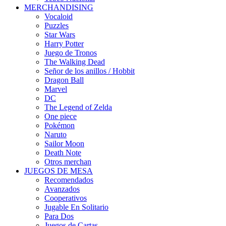
MERCHANDISING
Vocaloid
Puzzles
Star Wars
Harry Potter
Juego de Tronos
The Walking Dead
Señor de los anillos / Hobbit
Dragon Ball
Marvel
DC
The Legend of Zelda
One piece
Pokémon
Naruto
Sailor Moon
Death Note
Otros merchan
JUEGOS DE MESA
Recomendados
Avanzados
Cooperativos
Jugable En Solitario
Para Dos
Juegos de Cartas