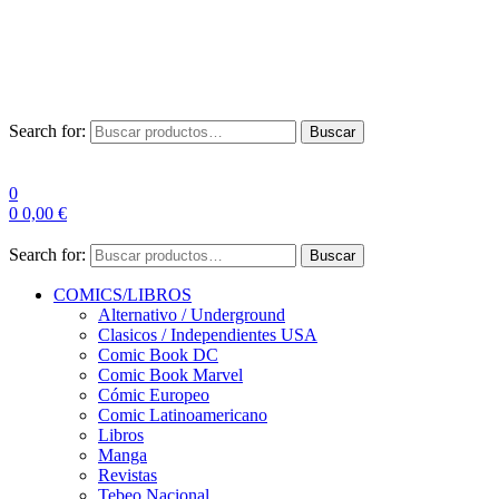
Envío Gratis a partir de 100€ para Península
Las entregas pueden sufrir demoras por alta demanda en las
empresas de mensajería.
Search for:
Buscar
0
0
0,00
€
Search for:
Buscar
COMICS/LIBROS
Alternativo / Underground
Clasicos / Independientes USA
Comic Book DC
Comic Book Marvel
Cómic Europeo
Comic Latinoamericano
Libros
Manga
Revistas
Tebeo Nacional