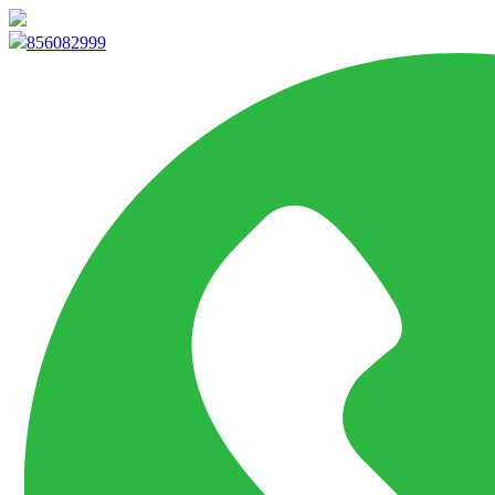
info@marketpvp.es
856082999