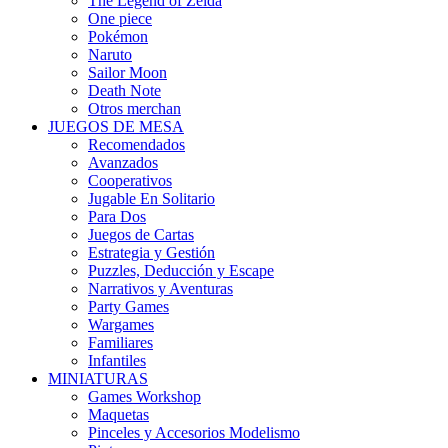
The Legend of Zelda
One piece
Pokémon
Naruto
Sailor Moon
Death Note
Otros merchan
JUEGOS DE MESA
Recomendados
Avanzados
Cooperativos
Jugable En Solitario
Para Dos
Juegos de Cartas
Estrategia y Gestión
Puzzles, Deducción y Escape
Narrativos y Aventuras
Party Games
Wargames
Familiares
Infantiles
MINIATURAS
Games Workshop
Maquetas
Pinceles y Accesorios Modelismo