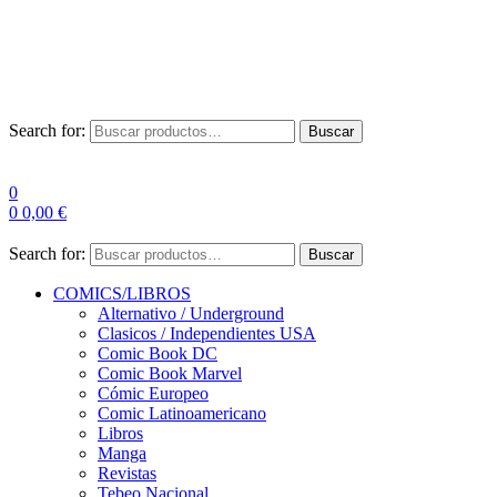
Envío Gratis a partir de 100€ para Península
Las entregas pueden sufrir demoras por alta demanda en las
empresas de mensajería.
Search for:
Buscar
0
0
0,00
€
Search for:
Buscar
COMICS/LIBROS
Alternativo / Underground
Clasicos / Independientes USA
Comic Book DC
Comic Book Marvel
Cómic Europeo
Comic Latinoamericano
Libros
Manga
Revistas
Tebeo Nacional