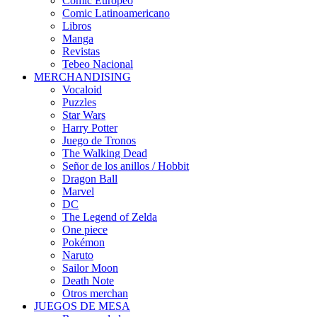
Cómic Europeo
Comic Latinoamericano
Libros
Manga
Revistas
Tebeo Nacional
MERCHANDISING
Vocaloid
Puzzles
Star Wars
Harry Potter
Juego de Tronos
The Walking Dead
Señor de los anillos / Hobbit
Dragon Ball
Marvel
DC
The Legend of Zelda
One piece
Pokémon
Naruto
Sailor Moon
Death Note
Otros merchan
JUEGOS DE MESA