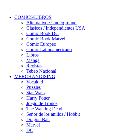
COMICS/LIBROS
Alternativo / Underground
Clasicos / Independientes USA
Comic Book DC
Comic Book Marvel
Cómic Europeo
Comic Latinoamericano
Libros
Manga
Revistas
Tebeo Nacional
MERCHANDISING
Vocaloid
Puzzles
Star Wars
Harry Potter
Juego de Tronos
The Walking Dead
Señor de los anillos / Hobbit
Dragon Ball
Marvel
DC