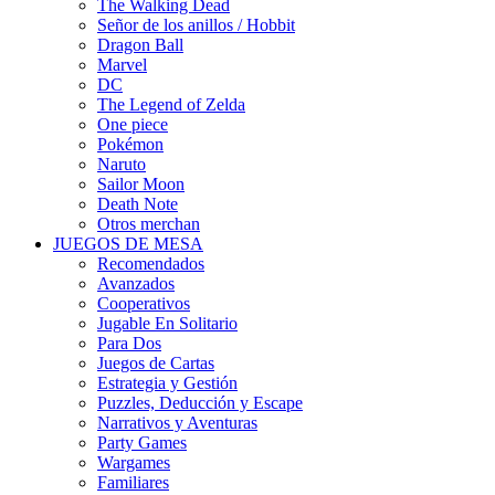
The Walking Dead
Señor de los anillos / Hobbit
Dragon Ball
Marvel
DC
The Legend of Zelda
One piece
Pokémon
Naruto
Sailor Moon
Death Note
Otros merchan
JUEGOS DE MESA
Recomendados
Avanzados
Cooperativos
Jugable En Solitario
Para Dos
Juegos de Cartas
Estrategia y Gestión
Puzzles, Deducción y Escape
Narrativos y Aventuras
Party Games
Wargames
Familiares