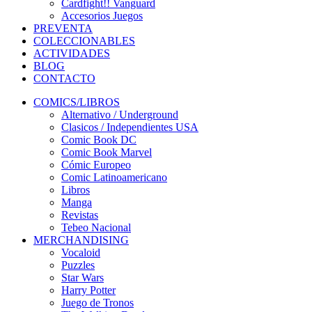
Cardfight!! Vanguard
Accesorios Juegos
PREVENTA
COLECCIONABLES
ACTIVIDADES
BLOG
CONTACTO
COMICS/LIBROS
Alternativo / Underground
Clasicos / Independientes USA
Comic Book DC
Comic Book Marvel
Cómic Europeo
Comic Latinoamericano
Libros
Manga
Revistas
Tebeo Nacional
MERCHANDISING
Vocaloid
Puzzles
Star Wars
Harry Potter
Juego de Tronos