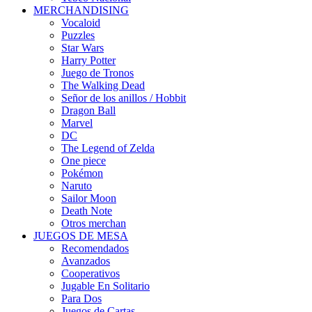
MERCHANDISING
Vocaloid
Puzzles
Star Wars
Harry Potter
Juego de Tronos
The Walking Dead
Señor de los anillos / Hobbit
Dragon Ball
Marvel
DC
The Legend of Zelda
One piece
Pokémon
Naruto
Sailor Moon
Death Note
Otros merchan
JUEGOS DE MESA
Recomendados
Avanzados
Cooperativos
Jugable En Solitario
Para Dos
Juegos de Cartas