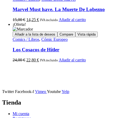
Marvel Must have. La Muerte De Lobezno
15,00
€
14,25
€
Añadir al carrito
IVA incluido
¡Oferta!
Añadir a la lista de deseos
Compare
Vista rápida
Comics / Libros
,
Cómic Europeo
Los Cosacos de Hitler
24,00
€
22,80
€
Añadir al carrito
IVA incluido
Calle Descalzos, 1,
11401 Jerez de la Frontera, Cádiz
Twitter
Facebook-f
Vimeo
Youtube
Yelp
Tienda
Mi cuenta