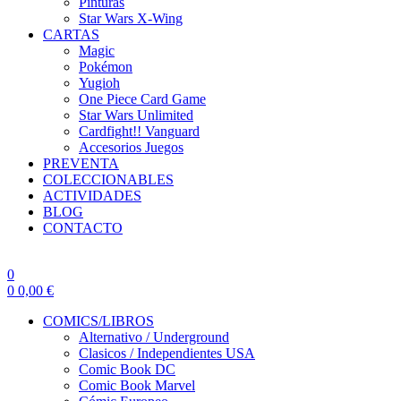
Pinturas
Star Wars X-Wing
CARTAS
Magic
Pokémon
Yugioh
One Piece Card Game
Star Wars Unlimited
Cardfight!! Vanguard
Accesorios Juegos
PREVENTA
COLECCIONABLES
ACTIVIDADES
BLOG
CONTACTO
0
0
0,00
€
COMICS/LIBROS
Alternativo / Underground
Clasicos / Independientes USA
Comic Book DC
Comic Book Marvel