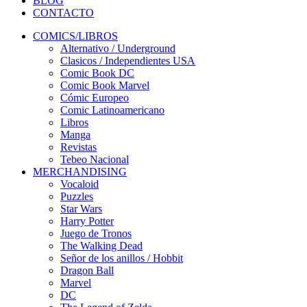
BLOG
CONTACTO
COMICS/LIBROS
Alternativo / Underground
Clasicos / Independientes USA
Comic Book DC
Comic Book Marvel
Cómic Europeo
Comic Latinoamericano
Libros
Manga
Revistas
Tebeo Nacional
MERCHANDISING
Vocaloid
Puzzles
Star Wars
Harry Potter
Juego de Tronos
The Walking Dead
Señor de los anillos / Hobbit
Dragon Ball
Marvel
DC