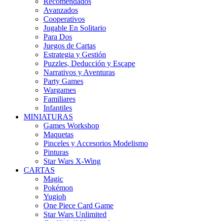
Recomendados
Avanzados
Cooperativos
Jugable En Solitario
Para Dos
Juegos de Cartas
Estrategia y Gestión
Puzzles, Deducción y Escape
Narrativos y Aventuras
Party Games
Wargames
Familiares
Infantiles
MINIATURAS
Games Workshop
Maquetas
Pinceles y Accesorios Modelismo
Pinturas
Star Wars X-Wing
CARTAS
Magic
Pokémon
Yugioh
One Piece Card Game
Star Wars Unlimited