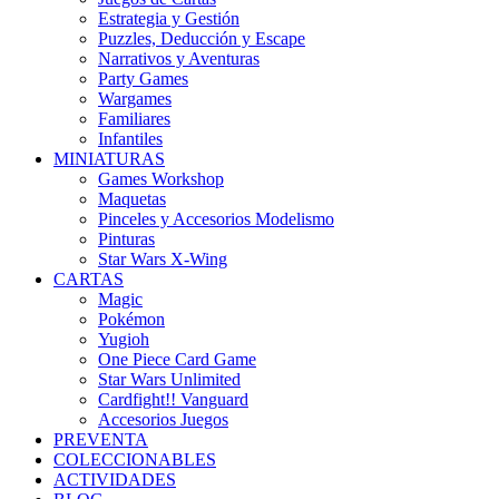
Estrategia y Gestión
Puzzles, Deducción y Escape
Narrativos y Aventuras
Party Games
Wargames
Familiares
Infantiles
MINIATURAS
Games Workshop
Maquetas
Pinceles y Accesorios Modelismo
Pinturas
Star Wars X-Wing
CARTAS
Magic
Pokémon
Yugioh
One Piece Card Game
Star Wars Unlimited
Cardfight!! Vanguard
Accesorios Juegos
PREVENTA
COLECCIONABLES
ACTIVIDADES