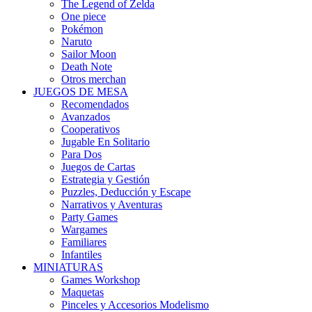
The Legend of Zelda
One piece
Pokémon
Naruto
Sailor Moon
Death Note
Otros merchan
JUEGOS DE MESA
Recomendados
Avanzados
Cooperativos
Jugable En Solitario
Para Dos
Juegos de Cartas
Estrategia y Gestión
Puzzles, Deducción y Escape
Narrativos y Aventuras
Party Games
Wargames
Familiares
Infantiles
MINIATURAS
Games Workshop
Maquetas
Pinceles y Accesorios Modelismo