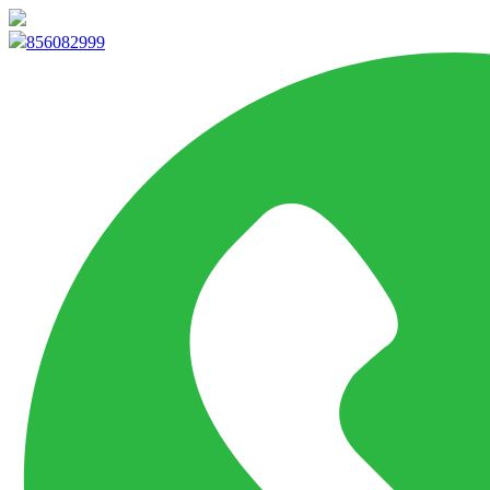
info@marketpvp.es
856082999