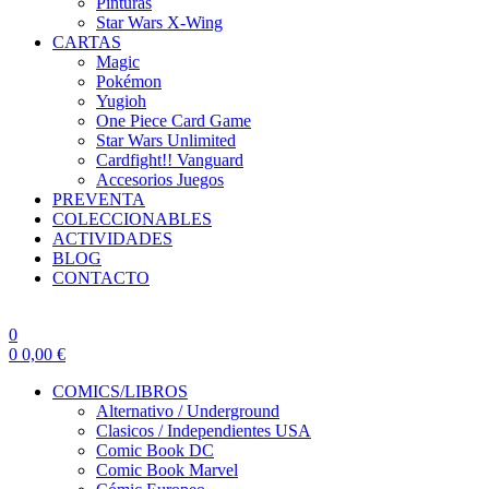
Pinturas
Star Wars X-Wing
CARTAS
Magic
Pokémon
Yugioh
One Piece Card Game
Star Wars Unlimited
Cardfight!! Vanguard
Accesorios Juegos
PREVENTA
COLECCIONABLES
ACTIVIDADES
BLOG
CONTACTO
0
0
0,00
€
COMICS/LIBROS
Alternativo / Underground
Clasicos / Independientes USA
Comic Book DC
Comic Book Marvel