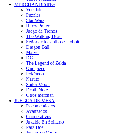
MERCHANDISING
Vocaloid
Puzzles
Star Wars
Harry Potter
Juego de Tronos
The Walking Dead
Señor de los anillos / Hobbit
Dragon Ball
Marvel
DC
The Legend of Zelda
One piece
Pokémon
Naruto
Sailor Moon
Death Note
Otros merchan
JUEGOS DE MESA
Recomendados
Avanzados
Cooperativos
Jugable En Solitario
Para Dos
Juegos de Cartas