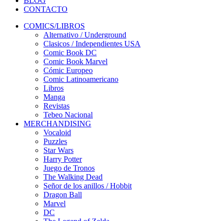
BLOG
CONTACTO
COMICS/LIBROS
Alternativo / Underground
Clasicos / Independientes USA
Comic Book DC
Comic Book Marvel
Cómic Europeo
Comic Latinoamericano
Libros
Manga
Revistas
Tebeo Nacional
MERCHANDISING
Vocaloid
Puzzles
Star Wars
Harry Potter
Juego de Tronos
The Walking Dead
Señor de los anillos / Hobbit
Dragon Ball
Marvel
DC