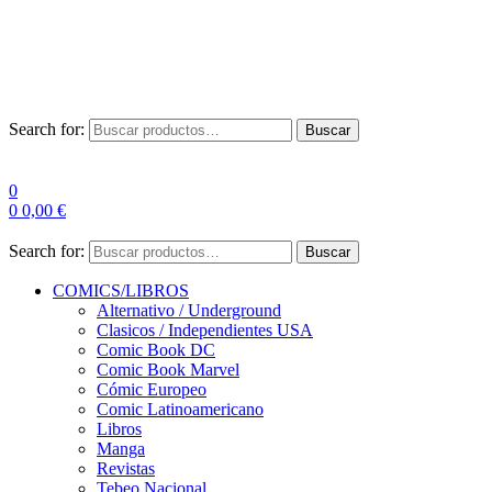
Envío Gratis a partir de 100€ para Península
Las entregas pueden sufrir demoras por alta demanda en las
empresas de mensajería.
Search for:
Buscar
0
0
0,00
€
Search for:
Buscar
COMICS/LIBROS
Alternativo / Underground
Clasicos / Independientes USA
Comic Book DC
Comic Book Marvel
Cómic Europeo
Comic Latinoamericano
Libros
Manga
Revistas
Tebeo Nacional