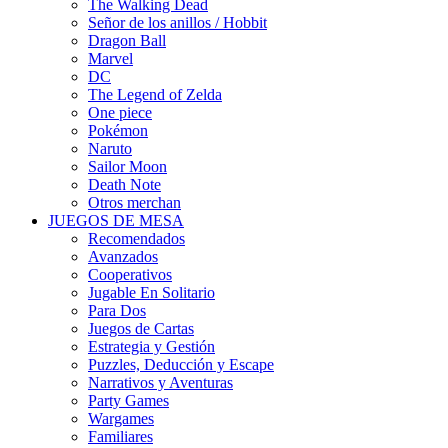
The Walking Dead
Señor de los anillos / Hobbit
Dragon Ball
Marvel
DC
The Legend of Zelda
One piece
Pokémon
Naruto
Sailor Moon
Death Note
Otros merchan
JUEGOS DE MESA
Recomendados
Avanzados
Cooperativos
Jugable En Solitario
Para Dos
Juegos de Cartas
Estrategia y Gestión
Puzzles, Deducción y Escape
Narrativos y Aventuras
Party Games
Wargames
Familiares