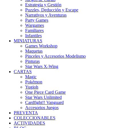
Estrategia y Gestión
Puzzles, Deducción y Escape
Narrativos y Aventuras
Party Games
Wargames
Familiares
Infantiles
MINIATURAS
Games Workshop
Maquetas
Pinceles y Accesorios Modelismo
Pinturas
Star Wars X-Wing
CARTAS
Magic
Pokémon
Yugioh
One Piece Card Game
Star Wars Unlimited
Cardfight!! Vanguard
Accesorios Juegos
PREVENTA
COLECCIONABLES
ACTIVIDADES