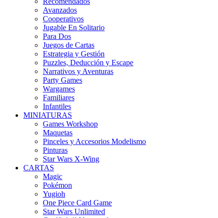
Recomendados
Avanzados
Cooperativos
Jugable En Solitario
Para Dos
Juegos de Cartas
Estrategia y Gestión
Puzzles, Deducción y Escape
Narrativos y Aventuras
Party Games
Wargames
Familiares
Infantiles
MINIATURAS
Games Workshop
Maquetas
Pinceles y Accesorios Modelismo
Pinturas
Star Wars X-Wing
CARTAS
Magic
Pokémon
Yugioh
One Piece Card Game
Star Wars Unlimited