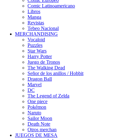
Cómic Europeo
Comic Latinoamericano
Libros
Manga
Revistas
Tebeo Nacional
MERCHANDISING
Vocaloid
Puzzles
Star Wars
Harry Potter
Juego de Tronos
The Walking Dead
Señor de los anillos / Hobbit
Dragon Ball
Marvel
DC
The Legend of Zelda
One piece
Pokémon
Naruto
Sailor Moon
Death Note
Otros merchan
JUEGOS DE MESA