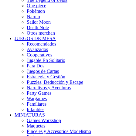
The Legend of Zelda
One piece
Pokémon
Naruto
Sailor Moon
Death Note
Otros merchan
JUEGOS DE MESA
Recomendados
Avanzados
Cooperativos
Jugable En Solitario
Para Dos
Juegos de Cartas
Estrategia y Gestión
Puzzles, Deducción y Escape
Narrativos y Aventuras
Party Games
Wargames
Familiares
Infantiles
MINIATURAS
Games Workshop
Maquetas
Pinceles y Accesorios Modelismo