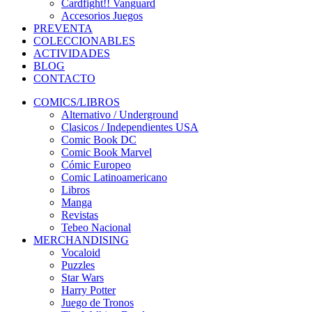
Cardfight!! Vanguard
Accesorios Juegos
PREVENTA
COLECCIONABLES
ACTIVIDADES
BLOG
CONTACTO
COMICS/LIBROS
Alternativo / Underground
Clasicos / Independientes USA
Comic Book DC
Comic Book Marvel
Cómic Europeo
Comic Latinoamericano
Libros
Manga
Revistas
Tebeo Nacional
MERCHANDISING
Vocaloid
Puzzles
Star Wars
Harry Potter
Juego de Tronos