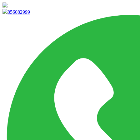
info@marketpvp.es
856082999