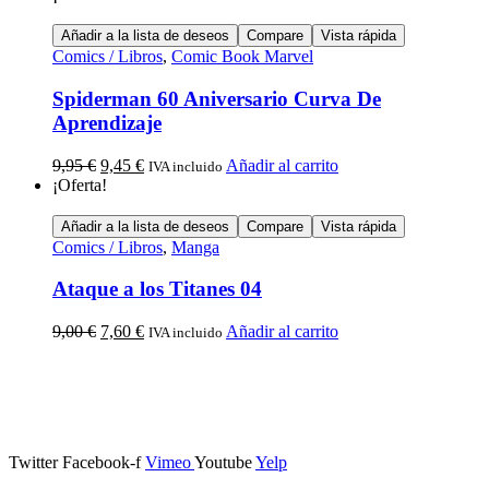
Añadir a la lista de deseos
Compare
Vista rápida
Comics / Libros
,
Comic Book Marvel
Spiderman 60 Aniversario Curva De
Aprendizaje
9,95
€
9,45
€
Añadir al carrito
IVA incluido
¡Oferta!
Añadir a la lista de deseos
Compare
Vista rápida
Comics / Libros
,
Manga
Ataque a los Titanes 04
9,00
€
7,60
€
Añadir al carrito
IVA incluido
Calle Descalzos, 1,
11401 Jerez de la Frontera, Cádiz
Twitter
Facebook-f
Vimeo
Youtube
Yelp