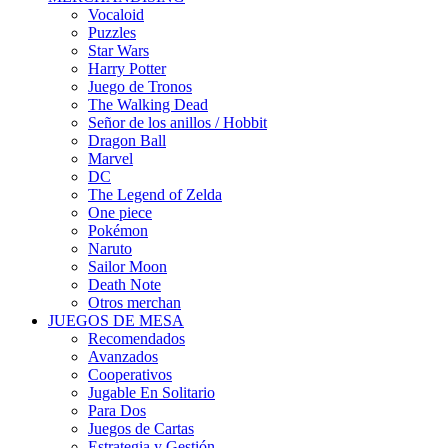
Vocaloid
Puzzles
Star Wars
Harry Potter
Juego de Tronos
The Walking Dead
Señor de los anillos / Hobbit
Dragon Ball
Marvel
DC
The Legend of Zelda
One piece
Pokémon
Naruto
Sailor Moon
Death Note
Otros merchan
JUEGOS DE MESA
Recomendados
Avanzados
Cooperativos
Jugable En Solitario
Para Dos
Juegos de Cartas
Estrategia y Gestión