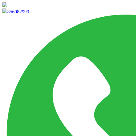
info@marketpvp.es
856082999