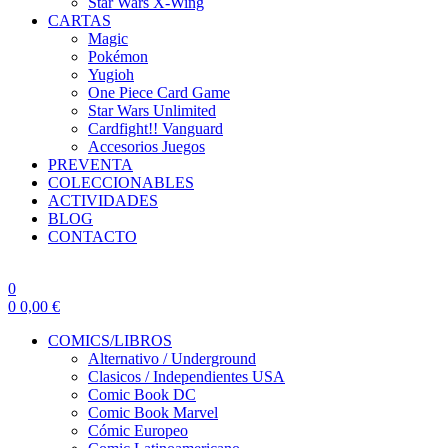
Star Wars X-Wing
CARTAS
Magic
Pokémon
Yugioh
One Piece Card Game
Star Wars Unlimited
Cardfight!! Vanguard
Accesorios Juegos
PREVENTA
COLECCIONABLES
ACTIVIDADES
BLOG
CONTACTO
0
0
0,00
€
COMICS/LIBROS
Alternativo / Underground
Clasicos / Independientes USA
Comic Book DC
Comic Book Marvel
Cómic Europeo