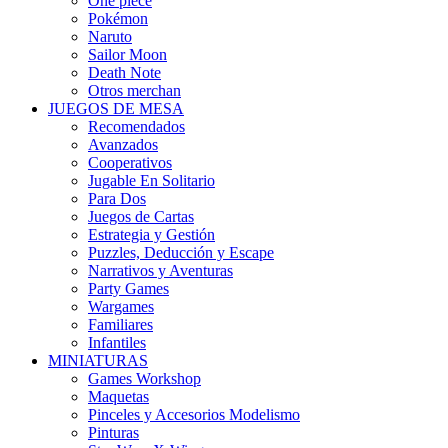
One piece
Pokémon
Naruto
Sailor Moon
Death Note
Otros merchan
JUEGOS DE MESA
Recomendados
Avanzados
Cooperativos
Jugable En Solitario
Para Dos
Juegos de Cartas
Estrategia y Gestión
Puzzles, Deducción y Escape
Narrativos y Aventuras
Party Games
Wargames
Familiares
Infantiles
MINIATURAS
Games Workshop
Maquetas
Pinceles y Accesorios Modelismo
Pinturas