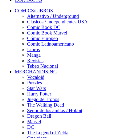
CONTACTO
COMICS/LIBROS
Alternativo / Underground
Clasicos / Independientes USA
Comic Book DC
Comic Book Marvel
Cómic Europeo
Comic Latinoamericano
Libros
Manga
Revistas
Tebeo Nacional
MERCHANDISING
Vocaloid
Puzzles
Star Wars
Harry Potter
Juego de Tronos
The Walking Dead
Señor de los anillos / Hobbit
Dragon Ball
Marvel
DC
The Legend of Zelda