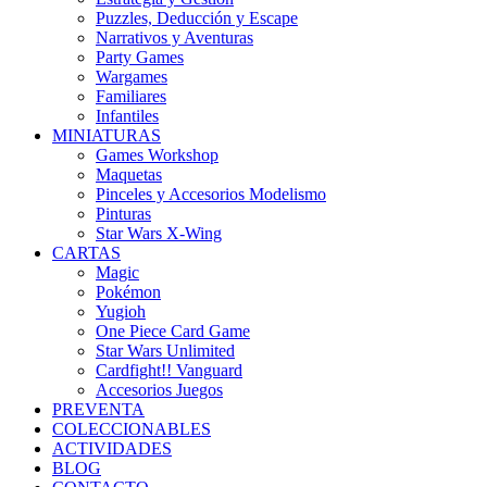
Puzzles, Deducción y Escape
Narrativos y Aventuras
Party Games
Wargames
Familiares
Infantiles
MINIATURAS
Games Workshop
Maquetas
Pinceles y Accesorios Modelismo
Pinturas
Star Wars X-Wing
CARTAS
Magic
Pokémon
Yugioh
One Piece Card Game
Star Wars Unlimited
Cardfight!! Vanguard
Accesorios Juegos
PREVENTA
COLECCIONABLES
ACTIVIDADES
BLOG