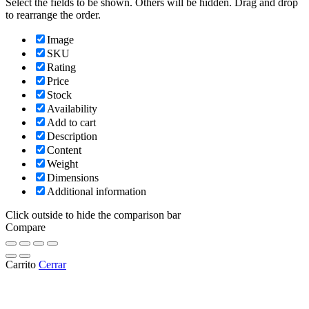
Select the fields to be shown. Others will be hidden. Drag and drop
to rearrange the order.
Image
SKU
Rating
Price
Stock
Availability
Add to cart
Description
Content
Weight
Dimensions
Additional information
Click outside to hide the comparison bar
Compare
Carrito
Cerrar