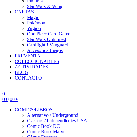
Pinturas
Star Wars X-Wing
CARTAS
Magic
Pokémon
Yugioh
One Piece Card Game
Star Wars Unlimited
Cardfight!! Vanguard
Accesorios Juegos
PREVENTA
COLECCIONABLES
ACTIVIDADES
BLOG
CONTACTO
0
0
0,00
€
COMICS/LIBROS
Alternativo / Underground
Clasicos / Independientes USA
Comic Book DC
Comic Book Marvel