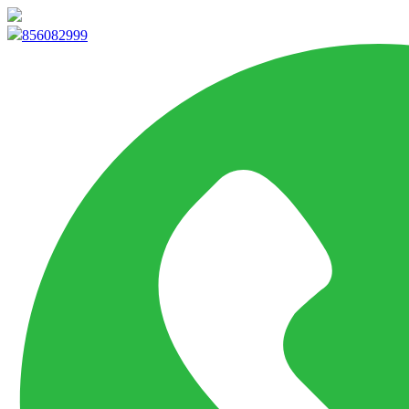
info@marketpvp.es
856082999