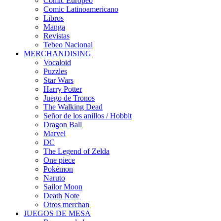
Cómic Europeo
Comic Latinoamericano
Libros
Manga
Revistas
Tebeo Nacional
MERCHANDISING
Vocaloid
Puzzles
Star Wars
Harry Potter
Juego de Tronos
The Walking Dead
Señor de los anillos / Hobbit
Dragon Ball
Marvel
DC
The Legend of Zelda
One piece
Pokémon
Naruto
Sailor Moon
Death Note
Otros merchan
JUEGOS DE MESA