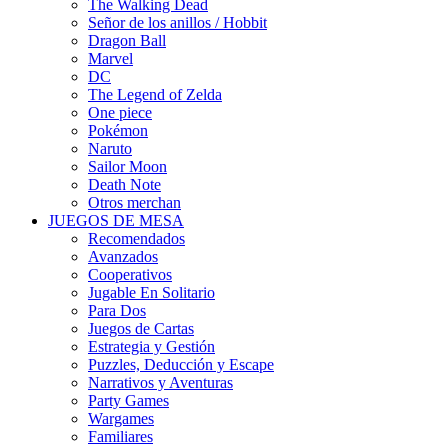
The Walking Dead
Señor de los anillos / Hobbit
Dragon Ball
Marvel
DC
The Legend of Zelda
One piece
Pokémon
Naruto
Sailor Moon
Death Note
Otros merchan
JUEGOS DE MESA
Recomendados
Avanzados
Cooperativos
Jugable En Solitario
Para Dos
Juegos de Cartas
Estrategia y Gestión
Puzzles, Deducción y Escape
Narrativos y Aventuras
Party Games
Wargames
Familiares