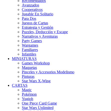
Recomendados
Avanzados
Cooperativos
Jugable En Solitario
Para Dos
Juegos de Cartas
Estrategia y Gestión
Puzzles, Deducción y Escape
Narrativos y Aventuras
Party Games
Wargames
Familiares
Infantiles
MINIATURAS
Games Workshop
Maquetas
Pinceles y Accesorios Modelismo
Pinturas
Star Wars X-Wing
CARTAS
Magic
Pokémon
Yugioh
One Piece Card Game
Star Wars Unlimited