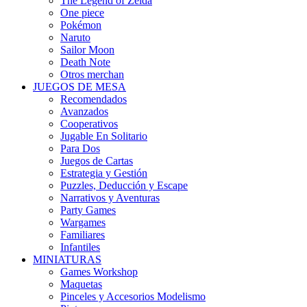
The Legend of Zelda
One piece
Pokémon
Naruto
Sailor Moon
Death Note
Otros merchan
JUEGOS DE MESA
Recomendados
Avanzados
Cooperativos
Jugable En Solitario
Para Dos
Juegos de Cartas
Estrategia y Gestión
Puzzles, Deducción y Escape
Narrativos y Aventuras
Party Games
Wargames
Familiares
Infantiles
MINIATURAS
Games Workshop
Maquetas
Pinceles y Accesorios Modelismo