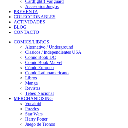
Cardfight!! Vanguard
Accesorios Juegos
PREVENTA
COLECCIONABLES
ACTIVIDADES
BLOG
CONTACTO
COMICS/LIBROS
Alternativo / Underground
Clasicos / Independientes USA
Comic Book DC
Comic Book Marvel
Cómic Europeo
Comic Latinoamericano
Libros
Manga
Revistas
Tebeo Nacional
MERCHANDISING
Vocaloid
Puzzles
Star Wars
Harry Potter
Juego de Tronos