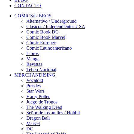
BLOG
CONTACTO
COMICS/LIBROS
Alternativo / Underground
Clasicos / Independientes USA
Comic Book DC
Comic Book Marvel
Cómic Europeo
Comic Latinoamericano
Libros
Manga
Revistas
Tebeo Nacional
MERCHANDISING
Vocaloid
Puzzles
Star Wars
Harry Potter
Juego de Tronos
The Walking Dead
Señor de los anillos / Hobbit
Dragon Ball
Marvel
DC