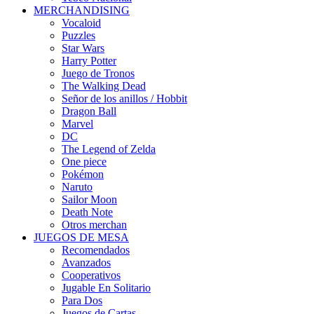
MERCHANDISING
Vocaloid
Puzzles
Star Wars
Harry Potter
Juego de Tronos
The Walking Dead
Señor de los anillos / Hobbit
Dragon Ball
Marvel
DC
The Legend of Zelda
One piece
Pokémon
Naruto
Sailor Moon
Death Note
Otros merchan
JUEGOS DE MESA
Recomendados
Avanzados
Cooperativos
Jugable En Solitario
Para Dos
Juegos de Cartas