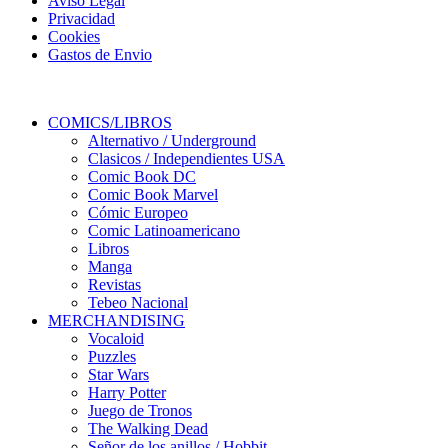
Aviso Legal
Privacidad
Cookies
Gastos de Envio
COMICS/LIBROS
Alternativo / Underground
Clasicos / Independientes USA
Comic Book DC
Comic Book Marvel
Cómic Europeo
Comic Latinoamericano
Libros
Manga
Revistas
Tebeo Nacional
MERCHANDISING
Vocaloid
Puzzles
Star Wars
Harry Potter
Juego de Tronos
The Walking Dead
Señor de los anillos / Hobbit