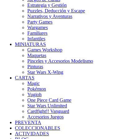
Estrategia y Gestión
Puzzles, Deducción y Escape
Narrativos y Aventuras
Party Games
Wargames
Familiares
Infantiles
MINIATURAS
Games Workshop
Maquetas
Pinceles y Accesorios Modelismo
Pinturas
Star Wars X-Wing
CARTAS
Magic
Pokémon
Yugioh
One Piece Card Game
Star Wars Unlimited
Cardfight!! Vanguard
Accesorios Juegos
PREVENTA
COLECCIONABLES
ACTIVIDADES