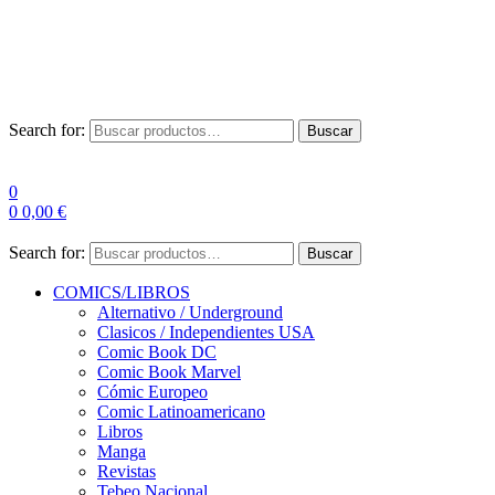
Envío Gratis a partir de 100€ para Península
Las entregas pueden sufrir demoras por alta demanda en las
empresas de mensajería.
Search for:
Buscar
0
0
0,00
€
Search for:
Buscar
COMICS/LIBROS
Alternativo / Underground
Clasicos / Independientes USA
Comic Book DC
Comic Book Marvel
Cómic Europeo
Comic Latinoamericano
Libros
Manga
Revistas
Tebeo Nacional