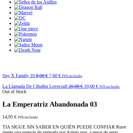
Spy X Family 10
8,00
€
7,60
€
IVA incluido
La Llamada De Cthulhu Lovecraft
20,00
€
19,00
€
IVA incluido
Out of Stock
La Emperatriz Abandonada 03
14,95
€
IVA incluido
TIA SIGUE SIN SABER EN QUIÉN PUEDE CONFIAR Ruve
siente una especie de simpatía por Aristia que, a pesar de estar