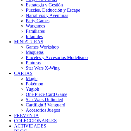
Estrategia y Gestión
Puzzles, Deducción y Escape
Narrativos y Aventuras
Party Games
Wargames
Familiares
Infantiles
MINIATURAS
Games Workshop
Maquetas
Pinceles y Accesorios Modelismo
Pinturas
Star Wars X-Wing
CARTAS
Magic
Pokémon
Yugioh
One Piece Card Game
Star Wars Unlimited
Cardfight!! Vanguard
Accesorios Juegos
PREVENTA
COLECCIONABLES
ACTIVIDADES