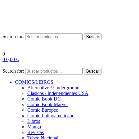
Envío Gratis a partir de 100€ para Península
Las entregas pueden sufrir demoras por alta demanda en las
empresas de mensajería.
Search for:
Buscar
0
0
0,00
€
Search for:
Buscar
COMICS/LIBROS
Alternativo / Underground
Clasicos / Independientes USA
Comic Book DC
Comic Book Marvel
Cómic Europeo
Comic Latinoamericano
Libros
Manga
Revistas
Tebeo Nacional