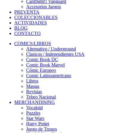
Cardfight!! Vanguard
Accesorios Juegos
PREVENTA
COLECCIONABLES
ACTIVIDADES
BLOG
CONTACTO
COMICS/LIBROS
Alternativo / Underground
Clasicos / Independientes USA
Comic Book DC
Comic Book Marvel
Cómic Europeo
Comic Latinoamericano
Libros
Manga
Revistas
Tebeo Nacional
MERCHANDISING
Vocaloid
Puzzles
Star Wars
Harry Potter
Juego de Tronos