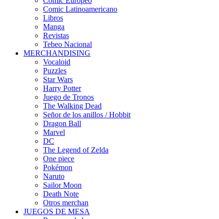
Cómic Europeo
Comic Latinoamericano
Libros
Manga
Revistas
Tebeo Nacional
MERCHANDISING
Vocaloid
Puzzles
Star Wars
Harry Potter
Juego de Tronos
The Walking Dead
Señor de los anillos / Hobbit
Dragon Ball
Marvel
DC
The Legend of Zelda
One piece
Pokémon
Naruto
Sailor Moon
Death Note
Otros merchan
JUEGOS DE MESA