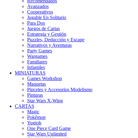
Recomendados
Avanzados
Cooperativos
Jugable En Solitario
Para Dos
Juegos de Cartas
Estrategia y Gestión
Puzzles, Deducción y Escape
Narrativos y Aventuras
Party Games
Wargames
Familiares
Infantiles
MINIATURAS
Games Workshop
Maquetas
Pinceles y Accesorios Modelismo
Pinturas
Star Wars X-Wing
CARTAS
Magic
Pokémon
Yugioh
One Piece Card Game
Star Wars Unlimited