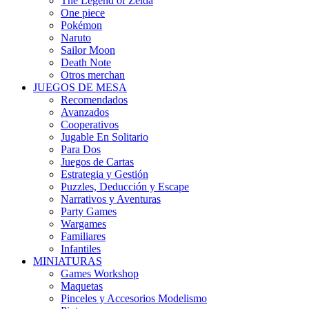
The Legend of Zelda
One piece
Pokémon
Naruto
Sailor Moon
Death Note
Otros merchan
JUEGOS DE MESA
Recomendados
Avanzados
Cooperativos
Jugable En Solitario
Para Dos
Juegos de Cartas
Estrategia y Gestión
Puzzles, Deducción y Escape
Narrativos y Aventuras
Party Games
Wargames
Familiares
Infantiles
MINIATURAS
Games Workshop
Maquetas
Pinceles y Accesorios Modelismo