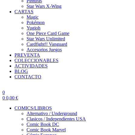
Pinturas
Star Wars X-Wing
CARTAS
Magic
Pokémon
Yugioh
One Piece Card Game
Star Wars Unlimited
Cardfight!! Vanguard
Accesorios Juegos
PREVENTA
COLECCIONABLES
ACTIVIDADES
BLOG
CONTACTO
0
0
0,00
€
COMICS/LIBROS
Alternativo / Underground
Clasicos / Independientes USA
Comic Book DC
Comic Book Marvel