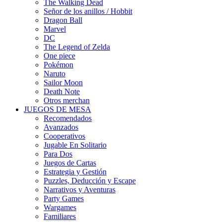
The Walking Dead
Señor de los anillos / Hobbit
Dragon Ball
Marvel
DC
The Legend of Zelda
One piece
Pokémon
Naruto
Sailor Moon
Death Note
Otros merchan
JUEGOS DE MESA
Recomendados
Avanzados
Cooperativos
Jugable En Solitario
Para Dos
Juegos de Cartas
Estrategia y Gestión
Puzzles, Deducción y Escape
Narrativos y Aventuras
Party Games
Wargames
Familiares