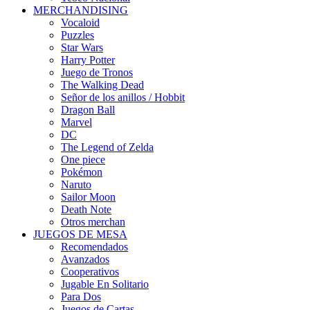
MERCHANDISING
Vocaloid
Puzzles
Star Wars
Harry Potter
Juego de Tronos
The Walking Dead
Señor de los anillos / Hobbit
Dragon Ball
Marvel
DC
The Legend of Zelda
One piece
Pokémon
Naruto
Sailor Moon
Death Note
Otros merchan
JUEGOS DE MESA
Recomendados
Avanzados
Cooperativos
Jugable En Solitario
Para Dos
Juegos de Cartas