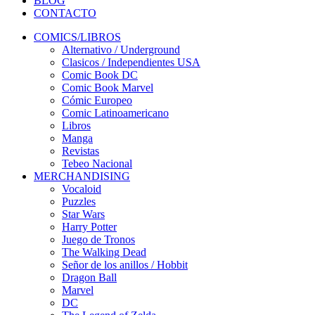
BLOG
CONTACTO
COMICS/LIBROS
Alternativo / Underground
Clasicos / Independientes USA
Comic Book DC
Comic Book Marvel
Cómic Europeo
Comic Latinoamericano
Libros
Manga
Revistas
Tebeo Nacional
MERCHANDISING
Vocaloid
Puzzles
Star Wars
Harry Potter
Juego de Tronos
The Walking Dead
Señor de los anillos / Hobbit
Dragon Ball
Marvel
DC