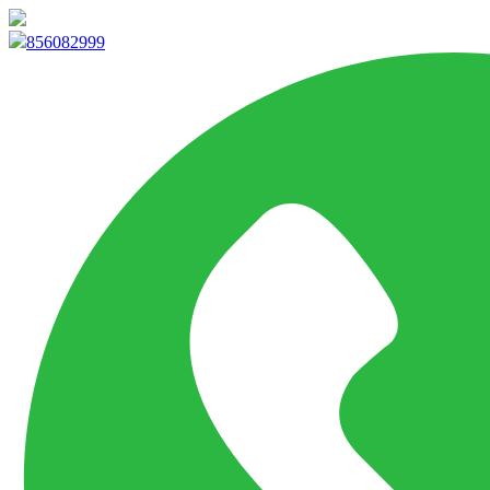
info@marketpvp.es
856082999