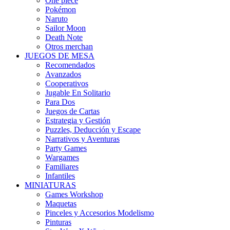
One piece
Pokémon
Naruto
Sailor Moon
Death Note
Otros merchan
JUEGOS DE MESA
Recomendados
Avanzados
Cooperativos
Jugable En Solitario
Para Dos
Juegos de Cartas
Estrategia y Gestión
Puzzles, Deducción y Escape
Narrativos y Aventuras
Party Games
Wargames
Familiares
Infantiles
MINIATURAS
Games Workshop
Maquetas
Pinceles y Accesorios Modelismo
Pinturas