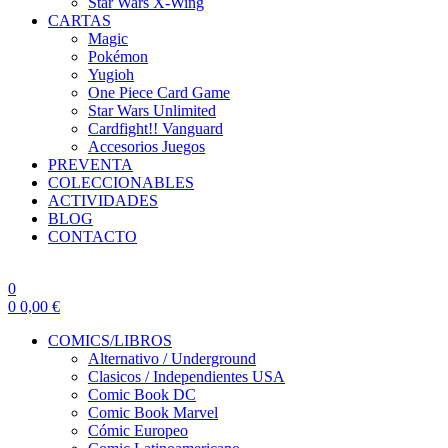
Star Wars X-Wing
CARTAS
Magic
Pokémon
Yugioh
One Piece Card Game
Star Wars Unlimited
Cardfight!! Vanguard
Accesorios Juegos
PREVENTA
COLECCIONABLES
ACTIVIDADES
BLOG
CONTACTO
0
0
0,00
€
COMICS/LIBROS
Alternativo / Underground
Clasicos / Independientes USA
Comic Book DC
Comic Book Marvel
Cómic Europeo