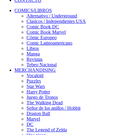
CONTACTO
COMICS/LIBROS
Alternativo / Underground
Clasicos / Independientes USA
Comic Book DC
Comic Book Marvel
Cómic Europeo
Comic Latinoamericano
Libros
Manga
Revistas
Tebeo Nacional
MERCHANDISING
Vocaloid
Puzzles
Star Wars
Harry Potter
Juego de Tronos
The Walking Dead
Señor de los anillos / Hobbit
Dragon Ball
Marvel
DC
The Legend of Zelda