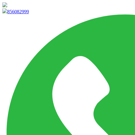
info@marketpvp.es
856082999