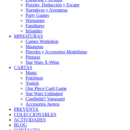
Puzzles, Deducción y Escape
Narrativos y Aventuras
Party Games
Wargames
Familiares
Infantiles
MINIATURAS
Games Workshop
Maquetas
Pinceles y Accesorios Modelismo
Pinturas
Star Wars X-Wing
CARTAS
Magic
Pokémon
Yugioh
One Piece Card Game
Star Wars Unlimited
Cardfight!! Vanguard
Accesorios Juegos
PREVENTA
COLECCIONABLES
ACTIVIDADES
BLOG