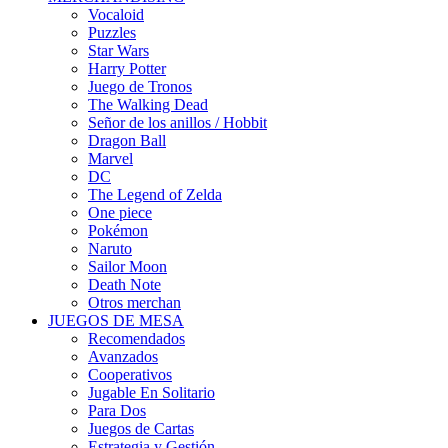
Vocaloid
Puzzles
Star Wars
Harry Potter
Juego de Tronos
The Walking Dead
Señor de los anillos / Hobbit
Dragon Ball
Marvel
DC
The Legend of Zelda
One piece
Pokémon
Naruto
Sailor Moon
Death Note
Otros merchan
JUEGOS DE MESA
Recomendados
Avanzados
Cooperativos
Jugable En Solitario
Para Dos
Juegos de Cartas
Estrategia y Gestión