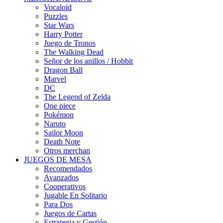
Vocaloid
Puzzles
Star Wars
Harry Potter
Juego de Tronos
The Walking Dead
Señor de los anillos / Hobbit
Dragon Ball
Marvel
DC
The Legend of Zelda
One piece
Pokémon
Naruto
Sailor Moon
Death Note
Otros merchan
JUEGOS DE MESA
Recomendados
Avanzados
Cooperativos
Jugable En Solitario
Para Dos
Juegos de Cartas
Estrategia y Gestión