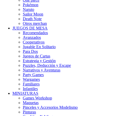
One piece
Pokémon
Naruto
Sailor Moon
Death Note
Otros merchan
JUEGOS DE MESA
Recomendados
Avanzados
Cooperativos
Jugable En Solitario
Para Dos
Juegos de Cartas
Estrategia y Gestión
Puzzles, Deducción y Escape
Narrativos y Aventuras
Party Games
Wargames
Familiares
Infantiles
MINIATURAS
Games Workshop
Maquetas
Pinceles y Accesorios Modelismo
Pinturas