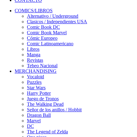
CONTACTO
COMICS/LIBROS
Alternativo / Underground
Clasicos / Independientes USA
Comic Book DC
Comic Book Marvel
Cómic Europeo
Comic Latinoamericano
Libros
Manga
Revistas
Tebeo Nacional
MERCHANDISING
Vocaloid
Puzzles
Star Wars
Harry Potter
Juego de Tronos
The Walking Dead
Señor de los anillos / Hobbit
Dragon Ball
Marvel
DC
The Legend of Zelda