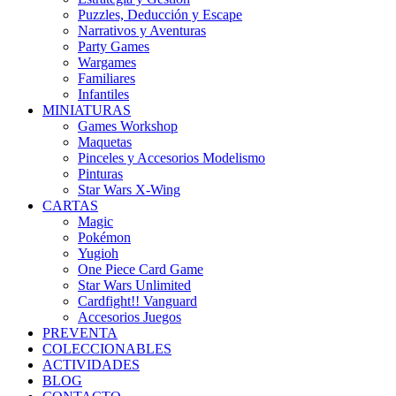
Puzzles, Deducción y Escape
Narrativos y Aventuras
Party Games
Wargames
Familiares
Infantiles
MINIATURAS
Games Workshop
Maquetas
Pinceles y Accesorios Modelismo
Pinturas
Star Wars X-Wing
CARTAS
Magic
Pokémon
Yugioh
One Piece Card Game
Star Wars Unlimited
Cardfight!! Vanguard
Accesorios Juegos
PREVENTA
COLECCIONABLES
ACTIVIDADES
BLOG