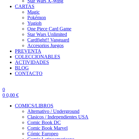
Star Wars X-Wing
CARTAS
Magic
Pokémon
Yugioh
One Piece Card Game
Star Wars Unlimited
Cardfight!! Vanguard
Accesorios Juegos
PREVENTA
COLECCIONABLES
ACTIVIDADES
BLOG
CONTACTO
0
0
0,00
€
COMICS/LIBROS
Alternativo / Underground
Clasicos / Independientes USA
Comic Book DC
Comic Book Marvel
Cómic Europeo