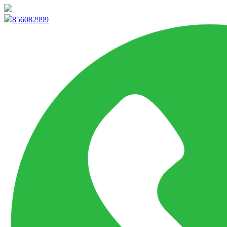
info@marketpvp.es
856082999