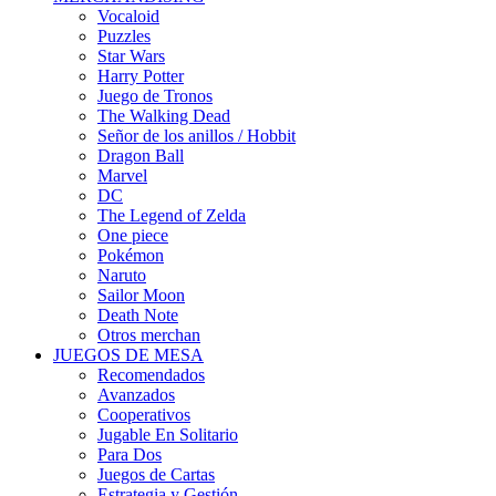
Vocaloid
Puzzles
Star Wars
Harry Potter
Juego de Tronos
The Walking Dead
Señor de los anillos / Hobbit
Dragon Ball
Marvel
DC
The Legend of Zelda
One piece
Pokémon
Naruto
Sailor Moon
Death Note
Otros merchan
JUEGOS DE MESA
Recomendados
Avanzados
Cooperativos
Jugable En Solitario
Para Dos
Juegos de Cartas
Estrategia y Gestión