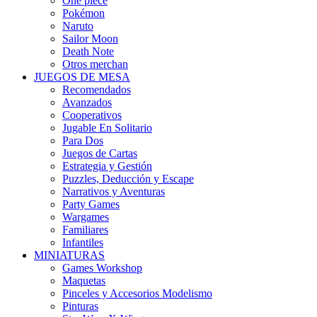
One piece
Pokémon
Naruto
Sailor Moon
Death Note
Otros merchan
JUEGOS DE MESA
Recomendados
Avanzados
Cooperativos
Jugable En Solitario
Para Dos
Juegos de Cartas
Estrategia y Gestión
Puzzles, Deducción y Escape
Narrativos y Aventuras
Party Games
Wargames
Familiares
Infantiles
MINIATURAS
Games Workshop
Maquetas
Pinceles y Accesorios Modelismo
Pinturas