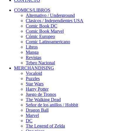
CONTACTO
COMICS/LIBROS
Alternativo / Underground
Clasicos / Independientes USA
Comic Book DC
Comic Book Marvel
Cómic Europeo
Comic Latinoamericano
Libros
Manga
Revistas
Tebeo Nacional
MERCHANDISING
Vocaloid
Puzzles
Star Wars
Harry Potter
Juego de Tronos
The Walking Dead
Señor de los anillos / Hobbit
Dragon Ball
Marvel
DC
The Legend of Zelda