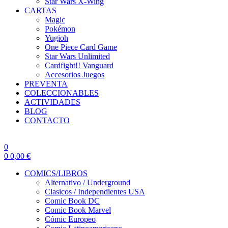
Star Wars X-Wing
CARTAS
Magic
Pokémon
Yugioh
One Piece Card Game
Star Wars Unlimited
Cardfight!! Vanguard
Accesorios Juegos
PREVENTA
COLECCIONABLES
ACTIVIDADES
BLOG
CONTACTO
0
0
0,00
€
COMICS/LIBROS
Alternativo / Underground
Clasicos / Independientes USA
Comic Book DC
Comic Book Marvel
Cómic Europeo