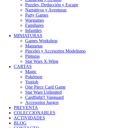
Puzzles, Deducción y Escape
Narrativos y Aventuras
Party Games
Wargames
Familiares
Infantiles
MINIATURAS
Games Workshop
Maquetas
Pinceles y Accesorios Modelismo
Pinturas
Star Wars X-Wing
CARTAS
Magic
Pokémon
Yugioh
One Piece Card Game
Star Wars Unlimited
Cardfight!! Vanguard
Accesorios Juegos
PREVENTA
COLECCIONABLES
ACTIVIDADES
BLOG