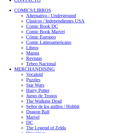
CONTACTO
COMICS/LIBROS
Alternativo / Underground
Clasicos / Independientes USA
Comic Book DC
Comic Book Marvel
Cómic Europeo
Comic Latinoamericano
Libros
Manga
Revistas
Tebeo Nacional
MERCHANDISING
Vocaloid
Puzzles
Star Wars
Harry Potter
Juego de Tronos
The Walking Dead
Señor de los anillos / Hobbit
Dragon Ball
Marvel
DC
The Legend of Zelda