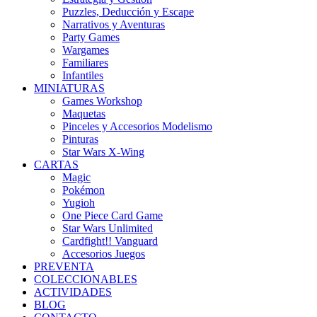
Puzzles, Deducción y Escape
Narrativos y Aventuras
Party Games
Wargames
Familiares
Infantiles
MINIATURAS
Games Workshop
Maquetas
Pinceles y Accesorios Modelismo
Pinturas
Star Wars X-Wing
CARTAS
Magic
Pokémon
Yugioh
One Piece Card Game
Star Wars Unlimited
Cardfight!! Vanguard
Accesorios Juegos
PREVENTA
COLECCIONABLES
ACTIVIDADES
BLOG