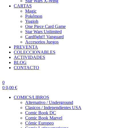
Star Wars X-Wing
CARTAS
Magic
Pokémon
Yugioh
One Piece Card Game
Star Wars Unlimited
Cardfight!! Vanguard
Accesorios Juegos
PREVENTA
COLECCIONABLES
ACTIVIDADES
BLOG
CONTACTO
0
0
0,00
€
COMICS/LIBROS
Alternativo / Underground
Clasicos / Independientes USA
Comic Book DC
Comic Book Marvel
Cómic Europeo