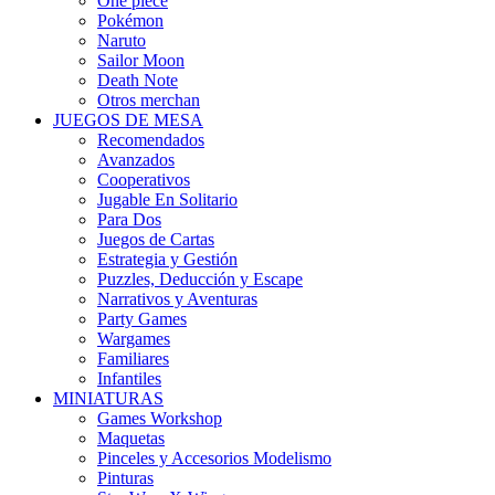
One piece
Pokémon
Naruto
Sailor Moon
Death Note
Otros merchan
JUEGOS DE MESA
Recomendados
Avanzados
Cooperativos
Jugable En Solitario
Para Dos
Juegos de Cartas
Estrategia y Gestión
Puzzles, Deducción y Escape
Narrativos y Aventuras
Party Games
Wargames
Familiares
Infantiles
MINIATURAS
Games Workshop
Maquetas
Pinceles y Accesorios Modelismo
Pinturas