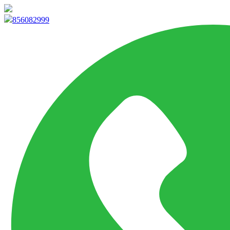
info@marketpvp.es
856082999