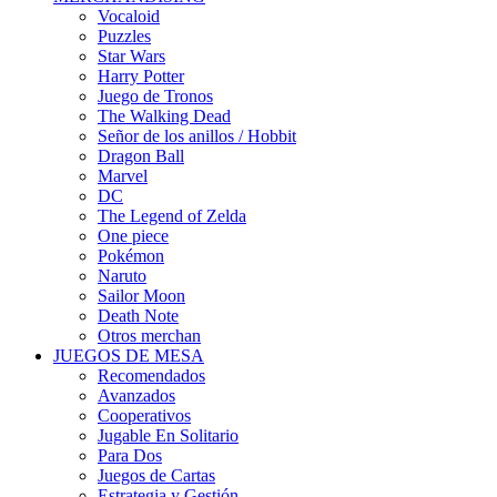
Vocaloid
Puzzles
Star Wars
Harry Potter
Juego de Tronos
The Walking Dead
Señor de los anillos / Hobbit
Dragon Ball
Marvel
DC
The Legend of Zelda
One piece
Pokémon
Naruto
Sailor Moon
Death Note
Otros merchan
JUEGOS DE MESA
Recomendados
Avanzados
Cooperativos
Jugable En Solitario
Para Dos
Juegos de Cartas
Estrategia y Gestión