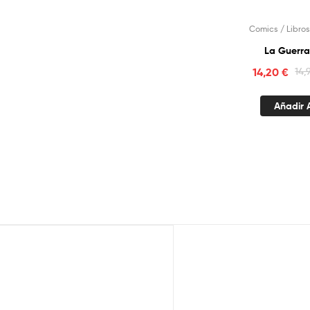
Comics / Libros
La Guerra
14,20
€
14,
Añadir A