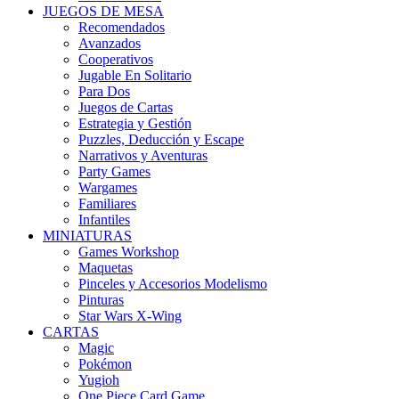
JUEGOS DE MESA
Recomendados
Avanzados
Cooperativos
Jugable En Solitario
Para Dos
Juegos de Cartas
Estrategia y Gestión
Puzzles, Deducción y Escape
Narrativos y Aventuras
Party Games
Wargames
Familiares
Infantiles
MINIATURAS
Games Workshop
Maquetas
Pinceles y Accesorios Modelismo
Pinturas
Star Wars X-Wing
CARTAS
Magic
Pokémon
Yugioh
One Piece Card Game