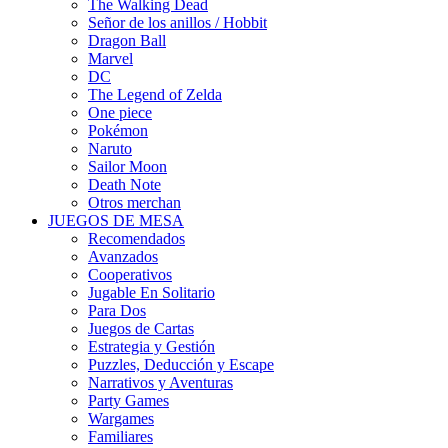
The Walking Dead
Señor de los anillos / Hobbit
Dragon Ball
Marvel
DC
The Legend of Zelda
One piece
Pokémon
Naruto
Sailor Moon
Death Note
Otros merchan
JUEGOS DE MESA
Recomendados
Avanzados
Cooperativos
Jugable En Solitario
Para Dos
Juegos de Cartas
Estrategia y Gestión
Puzzles, Deducción y Escape
Narrativos y Aventuras
Party Games
Wargames
Familiares