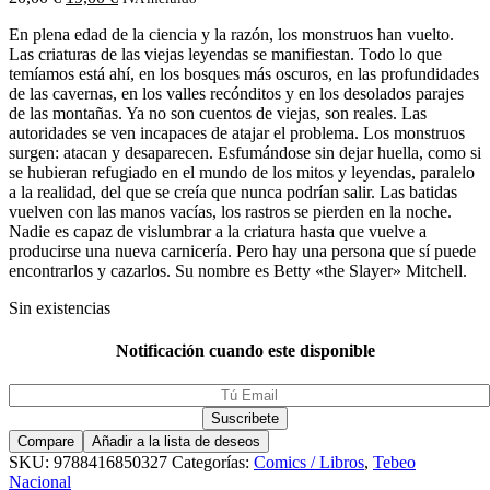
En plena edad de la ciencia y la razón, los monstruos han vuelto.
Las criaturas de las viejas leyendas se manifiestan. Todo lo que
temíamos está ahí, en los bosques más oscuros, en las profundidades
de las cavernas, en los valles recónditos y en los desolados parajes
de las montañas. Ya no son cuentos de viejas, son reales. Las
autoridades se ven incapaces de atajar el problema. Los monstruos
surgen: atacan y desaparecen. Esfumándose sin dejar huella, como si
se hubieran refugiado en el mundo de los mitos y leyendas, paralelo
a la realidad, del que se creía que nunca podrían salir. Las batidas
vuelven con las manos vacías, los rastros se pierden en la noche.
Nadie es capaz de vislumbrar a la criatura hasta que vuelve a
producirse una nueva carnicería. Pero hay una persona que sí puede
encontrarlos y cazarlos. Su nombre es Betty «the Slayer» Mitchell.
Sin existencias
Notificación cuando este disponible
Compare
Añadir a la lista de deseos
SKU:
9788416850327
Categorías:
Comics / Libros
,
Tebeo
Nacional