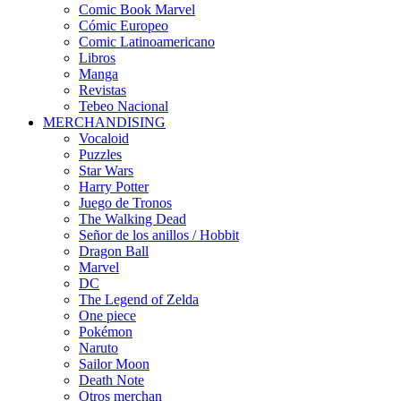
Comic Book Marvel
Cómic Europeo
Comic Latinoamericano
Libros
Manga
Revistas
Tebeo Nacional
MERCHANDISING
Vocaloid
Puzzles
Star Wars
Harry Potter
Juego de Tronos
The Walking Dead
Señor de los anillos / Hobbit
Dragon Ball
Marvel
DC
The Legend of Zelda
One piece
Pokémon
Naruto
Sailor Moon
Death Note
Otros merchan