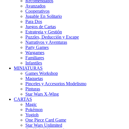
Recomendados
Avanzados
Cooperativos
Jugable En Solitario
Para Dos
Juegos de Cartas
Estrategia y Gestión
Puzzles, Deducción y Escape
Narrativos y Aventuras
Party Games
Wargames
Familiares
Infantiles
MINIATURAS
Games Workshop
Maquetas
Pinceles y Accesorios Modelismo
Pinturas
Star Wars X-Wing
CARTAS
Magic
Pokémon
Yugioh
One Piece Card Game
Star Wars Unlimited