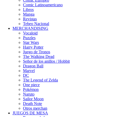
Cómic Europeo
Comic Latinoamericano
Libros
Manga
Revistas
Tebeo Nacional
MERCHANDISING
Vocaloid
Puzzles
Star Wars
Harry Potter
Juego de Tronos
The Walking Dead
Señor de los anillos / Hobbit
Dragon Ball
Marvel
DC
The Legend of Zelda
One piece
Pokémon
Naruto
Sailor Moon
Death Note
Otros merchan
JUEGOS DE MESA