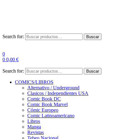
Envío Gratis a partir de 100€ para Península
Las entregas pueden sufrir demoras por alta demanda en las
empresas de mensajería.
Search for:
Buscar
0
0
0,00
€
Search for:
Buscar
COMICS/LIBROS
Alternativo / Underground
Clasicos / Independientes USA
Comic Book DC
Comic Book Marvel
Cómic Europeo
Comic Latinoamericano
Libros
Manga
Revistas
Tebeo Nacional