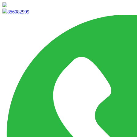
info@marketpvp.es
856082999