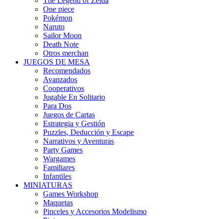
The Legend of Zelda
One piece
Pokémon
Naruto
Sailor Moon
Death Note
Otros merchan
JUEGOS DE MESA
Recomendados
Avanzados
Cooperativos
Jugable En Solitario
Para Dos
Juegos de Cartas
Estrategia y Gestión
Puzzles, Deducción y Escape
Narrativos y Aventuras
Party Games
Wargames
Familiares
Infantiles
MINIATURAS
Games Workshop
Maquetas
Pinceles y Accesorios Modelismo