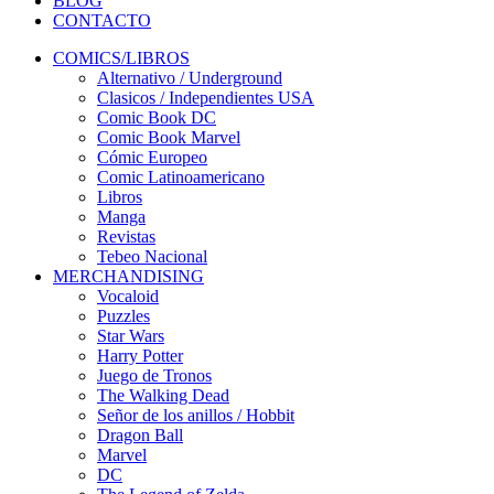
BLOG
CONTACTO
COMICS/LIBROS
Alternativo / Underground
Clasicos / Independientes USA
Comic Book DC
Comic Book Marvel
Cómic Europeo
Comic Latinoamericano
Libros
Manga
Revistas
Tebeo Nacional
MERCHANDISING
Vocaloid
Puzzles
Star Wars
Harry Potter
Juego de Tronos
The Walking Dead
Señor de los anillos / Hobbit
Dragon Ball
Marvel
DC