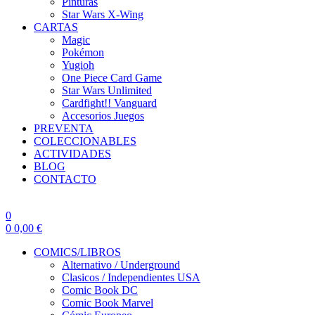
Pinturas
Star Wars X-Wing
CARTAS
Magic
Pokémon
Yugioh
One Piece Card Game
Star Wars Unlimited
Cardfight!! Vanguard
Accesorios Juegos
PREVENTA
COLECCIONABLES
ACTIVIDADES
BLOG
CONTACTO
0
0
0,00
€
COMICS/LIBROS
Alternativo / Underground
Clasicos / Independientes USA
Comic Book DC
Comic Book Marvel