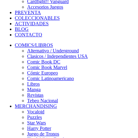
Cardfight!! Vanguard
Accesorios Juegos
PREVENTA
COLECCIONABLES
ACTIVIDADES
BLOG
CONTACTO
COMICS/LIBROS
Alternativo / Underground
Clasicos / Independientes USA
Comic Book DC
Comic Book Marvel
Cómic Europeo
Comic Latinoamericano
Libros
Manga
Revistas
Tebeo Nacional
MERCHANDISING
Vocaloid
Puzzles
Star Wars
Harry Potter
Juego de Tronos