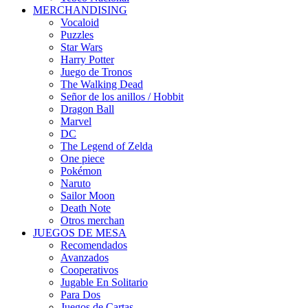
MERCHANDISING
Vocaloid
Puzzles
Star Wars
Harry Potter
Juego de Tronos
The Walking Dead
Señor de los anillos / Hobbit
Dragon Ball
Marvel
DC
The Legend of Zelda
One piece
Pokémon
Naruto
Sailor Moon
Death Note
Otros merchan
JUEGOS DE MESA
Recomendados
Avanzados
Cooperativos
Jugable En Solitario
Para Dos
Juegos de Cartas