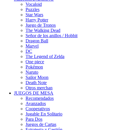
Vocaloid
Puzzles
Star Wars
Harry Potter
Juego de Tronos
The Walking Dead
Señor de los anillos / Hobbit
Dragon Ball
Marvel
DC
The Legend of Zelda
One piece
Pokémon
Naruto
Sailor Moon
Death Note
Otros merchan
JUEGOS DE MESA
Recomendados
Avanzados
Cooperativos
Jugable En Solitario
Para Dos
Juegos de Cartas
Estrategia y Gestión