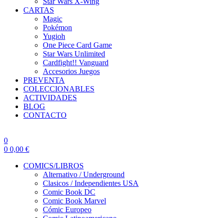
Star Wars X-Wing
CARTAS
Magic
Pokémon
Yugioh
One Piece Card Game
Star Wars Unlimited
Cardfight!! Vanguard
Accesorios Juegos
PREVENTA
COLECCIONABLES
ACTIVIDADES
BLOG
CONTACTO
0
0
0,00
€
COMICS/LIBROS
Alternativo / Underground
Clasicos / Independientes USA
Comic Book DC
Comic Book Marvel
Cómic Europeo