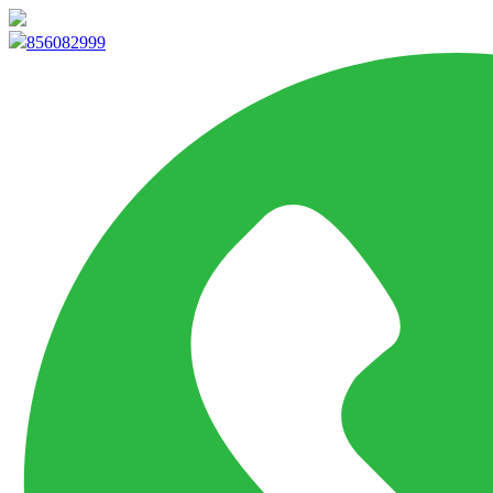
info@marketpvp.es
856082999