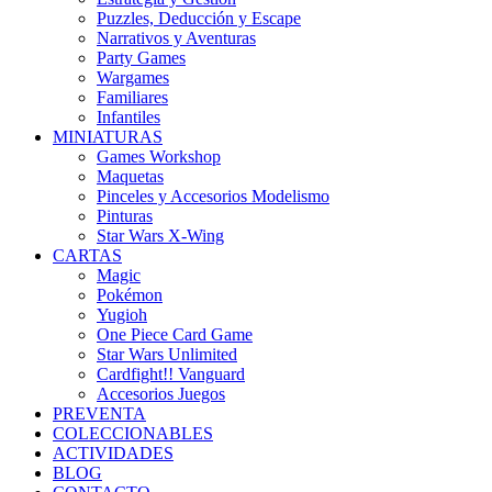
Puzzles, Deducción y Escape
Narrativos y Aventuras
Party Games
Wargames
Familiares
Infantiles
MINIATURAS
Games Workshop
Maquetas
Pinceles y Accesorios Modelismo
Pinturas
Star Wars X-Wing
CARTAS
Magic
Pokémon
Yugioh
One Piece Card Game
Star Wars Unlimited
Cardfight!! Vanguard
Accesorios Juegos
PREVENTA
COLECCIONABLES
ACTIVIDADES
BLOG