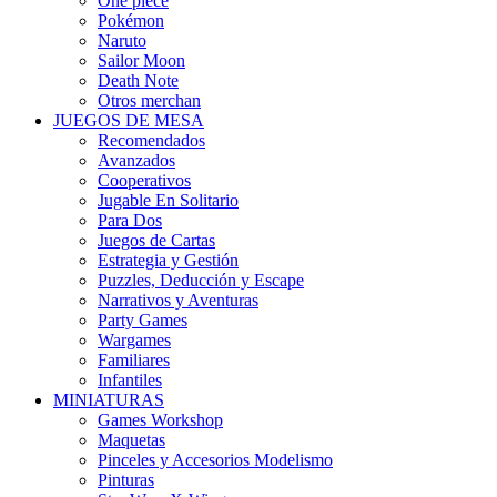
One piece
Pokémon
Naruto
Sailor Moon
Death Note
Otros merchan
JUEGOS DE MESA
Recomendados
Avanzados
Cooperativos
Jugable En Solitario
Para Dos
Juegos de Cartas
Estrategia y Gestión
Puzzles, Deducción y Escape
Narrativos y Aventuras
Party Games
Wargames
Familiares
Infantiles
MINIATURAS
Games Workshop
Maquetas
Pinceles y Accesorios Modelismo
Pinturas