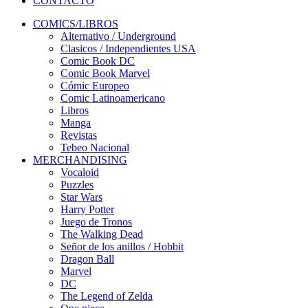
CONTACTO
COMICS/LIBROS
Alternativo / Underground
Clasicos / Independientes USA
Comic Book DC
Comic Book Marvel
Cómic Europeo
Comic Latinoamericano
Libros
Manga
Revistas
Tebeo Nacional
MERCHANDISING
Vocaloid
Puzzles
Star Wars
Harry Potter
Juego de Tronos
The Walking Dead
Señor de los anillos / Hobbit
Dragon Ball
Marvel
DC
The Legend of Zelda