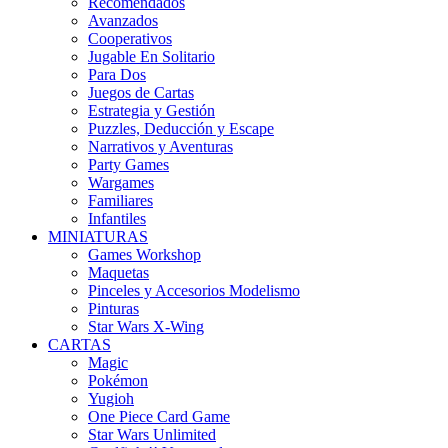
Recomendados
Avanzados
Cooperativos
Jugable En Solitario
Para Dos
Juegos de Cartas
Estrategia y Gestión
Puzzles, Deducción y Escape
Narrativos y Aventuras
Party Games
Wargames
Familiares
Infantiles
MINIATURAS
Games Workshop
Maquetas
Pinceles y Accesorios Modelismo
Pinturas
Star Wars X-Wing
CARTAS
Magic
Pokémon
Yugioh
One Piece Card Game
Star Wars Unlimited