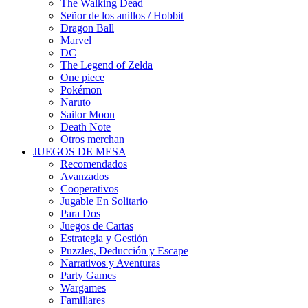
The Walking Dead
Señor de los anillos / Hobbit
Dragon Ball
Marvel
DC
The Legend of Zelda
One piece
Pokémon
Naruto
Sailor Moon
Death Note
Otros merchan
JUEGOS DE MESA
Recomendados
Avanzados
Cooperativos
Jugable En Solitario
Para Dos
Juegos de Cartas
Estrategia y Gestión
Puzzles, Deducción y Escape
Narrativos y Aventuras
Party Games
Wargames
Familiares