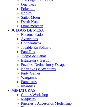
The Legend of Zelda
One piece
Pokémon
Naruto
Sailor Moon
Death Note
Otros merchan
JUEGOS DE MESA
Recomendados
Avanzados
Cooperativos
Jugable En Solitario
Para Dos
Juegos de Cartas
Estrategia y Gestión
Puzzles, Deducción y Escape
Narrativos y Aventuras
Party Games
Wargames
Familiares
Infantiles
MINIATURAS
Games Workshop
Maquetas
Pinceles y Accesorios Modelismo