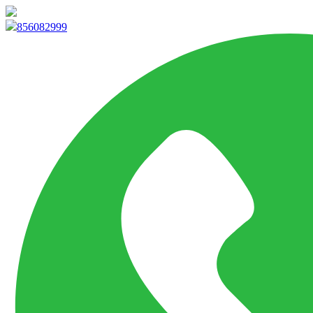
info@marketpvp.es
856082999