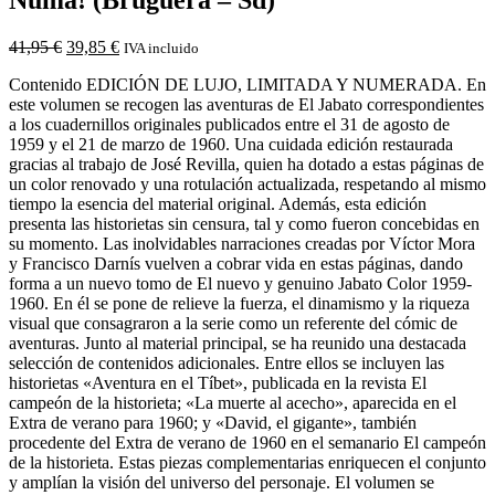
41,95
€
39,85
€
IVA incluido
Contenido EDICIÓN DE LUJO, LIMITADA Y NUMERADA. En
este volumen se recogen las aventuras de El Jabato correspondientes
a los cuadernillos originales publicados entre el 31 de agosto de
1959 y el 21 de marzo de 1960. Una cuidada edición restaurada
gracias al trabajo de José Revilla, quien ha dotado a estas páginas de
un color renovado y una rotulación actualizada, respetando al mismo
tiempo la esencia del material original. Además, esta edición
presenta las historietas sin censura, tal y como fueron concebidas en
su momento. Las inolvidables narraciones creadas por Víctor Mora
y Francisco Darnís vuelven a cobrar vida en estas páginas, dando
forma a un nuevo tomo de El nuevo y genuino Jabato Color 1959-
1960. En él se pone de relieve la fuerza, el dinamismo y la riqueza
visual que consagraron a la serie como un referente del cómic de
aventuras. Junto al material principal, se ha reunido una destacada
selección de contenidos adicionales. Entre ellos se incluyen las
historietas «Aventura en el Tíbet», publicada en la revista El
campeón de la historieta; «La muerte al acecho», aparecida en el
Extra de verano para 1960; y «David, el gigante», también
procedente del Extra de verano de 1960 en el semanario El campeón
de la historieta. Estas piezas complementarias enriquecen el conjunto
y amplían la visión del universo del personaje. El volumen se