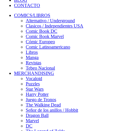
BLOG
CONTACTO
COMICS/LIBROS
Alternativo / Underground
Clasicos / Independientes USA
Comic Book DC
Comic Book Marvel
Cómic Europeo
Comic Latinoamericano
Libros
Manga
Revistas
Tebeo Nacional
MERCHANDISING
Vocaloid
Puzzles
Star Wars
Harry Potter
Juego de Tronos
The Walking Dead
Señor de los anillos / Hobbit
Dragon Ball
Marvel
DC