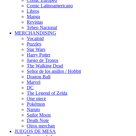
Cómic Europeo
Comic Latinoamericano
Libros
Manga
Revistas
Tebeo Nacional
MERCHANDISING
Vocaloid
Puzzles
Star Wars
Harry Potter
Juego de Tronos
The Walking Dead
Señor de los anillos / Hobbit
Dragon Ball
Marvel
DC
The Legend of Zelda
One piece
Pokémon
Naruto
Sailor Moon
Death Note
Otros merchan
JUEGOS DE MESA