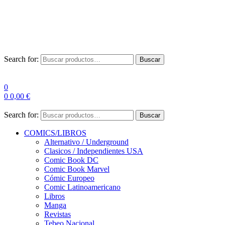
Envío Gratis a partir de 100€ para Península
Las entregas pueden sufrir demoras por alta demanda en las
empresas de mensajería.
Search for:
Buscar
0
0
0,00
€
Search for:
Buscar
COMICS/LIBROS
Alternativo / Underground
Clasicos / Independientes USA
Comic Book DC
Comic Book Marvel
Cómic Europeo
Comic Latinoamericano
Libros
Manga
Revistas
Tebeo Nacional