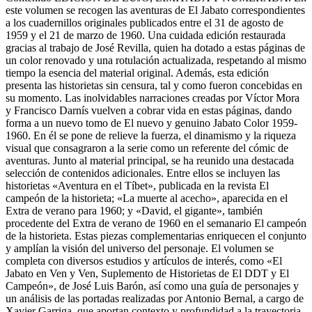
este volumen se recogen las aventuras de El Jabato correspondientes
a los cuadernillos originales publicados entre el 31 de agosto de
1959 y el 21 de marzo de 1960. Una cuidada edición restaurada
gracias al trabajo de José Revilla, quien ha dotado a estas páginas de
un color renovado y una rotulación actualizada, respetando al mismo
tiempo la esencia del material original. Además, esta edición
presenta las historietas sin censura, tal y como fueron concebidas en
su momento. Las inolvidables narraciones creadas por Víctor Mora
y Francisco Darnís vuelven a cobrar vida en estas páginas, dando
forma a un nuevo tomo de El nuevo y genuino Jabato Color 1959-
1960. En él se pone de relieve la fuerza, el dinamismo y la riqueza
visual que consagraron a la serie como un referente del cómic de
aventuras. Junto al material principal, se ha reunido una destacada
selección de contenidos adicionales. Entre ellos se incluyen las
historietas «Aventura en el Tíbet», publicada en la revista El
campeón de la historieta; «La muerte al acecho», aparecida en el
Extra de verano para 1960; y «David, el gigante», también
procedente del Extra de verano de 1960 en el semanario El campeón
de la historieta. Estas piezas complementarias enriquecen el conjunto
y amplían la visión del universo del personaje. El volumen se
completa con diversos estudios y artículos de interés, como «El
Jabato en Ven y Ven, Suplemento de Historietas de El DDT y El
Campeón», de José Luis Barón, así como una guía de personajes y
un análisis de las portadas realizadas por Antonio Bernal, a cargo de
Xavier Garriga, que aportan contexto y profundidad a la trayectoria