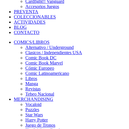
Cardfight!! Vanguard
Accesorios Juegos
PREVENTA
COLECCIONABLES
ACTIVIDADES
BLOG
CONTACTO
COMICS/LIBROS
Alternativo / Underground
Clasicos / Independientes USA
Comic Book DC
Comic Book Marvel
Cómic Europeo
Comic Latinoamericano
Libros
Manga
Revistas
Tebeo Nacional
MERCHANDISING
Vocaloid
Puzzles
Star Wars
Harry Potter
Juego de Tronos