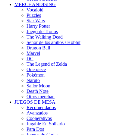
MERCHANDISING
Vocaloid
Puzzles
Star Wars
Harry Potter
Juego de Tronos
The Walking Dead
Señor de los anillos / Hobbit
Dragon Ball
Marvel
DC
The Legend of Zelda
One piece
Pokémon
Naruto
Sailor Moon
Death Note
Otros merchan
JUEGOS DE MESA
Recomendados
Avanzados
Cooperativos
Jugable En Solitario
Para Dos
Juegos de Cartas