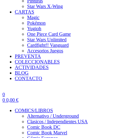
Pinturas
Star Wars X-Wing
CARTAS
Magic
Pokémon
Yugioh
One Piece Card Game
Star Wars Unlimited
Cardfight!! Vanguard
Accesorios Juegos
PREVENTA
COLECCIONABLES
ACTIVIDADES
BLOG
CONTACTO
0
0
0,00
€
COMICS/LIBROS
Alternativo / Underground
Clasicos / Independientes USA
Comic Book DC
Comic Book Marvel