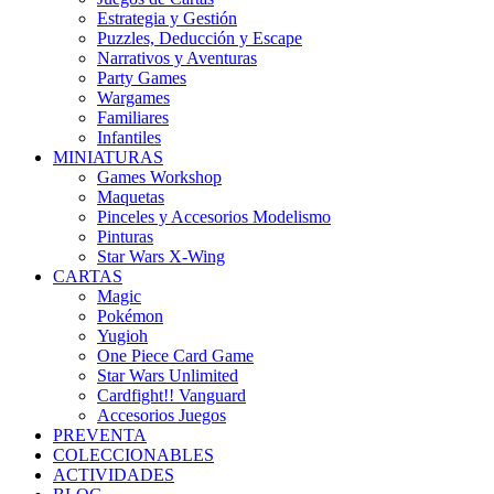
Estrategia y Gestión
Puzzles, Deducción y Escape
Narrativos y Aventuras
Party Games
Wargames
Familiares
Infantiles
MINIATURAS
Games Workshop
Maquetas
Pinceles y Accesorios Modelismo
Pinturas
Star Wars X-Wing
CARTAS
Magic
Pokémon
Yugioh
One Piece Card Game
Star Wars Unlimited
Cardfight!! Vanguard
Accesorios Juegos
PREVENTA
COLECCIONABLES
ACTIVIDADES