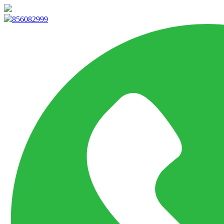
info@marketpvp.es
856082999