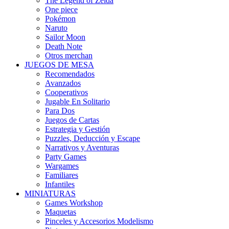
The Legend of Zelda
One piece
Pokémon
Naruto
Sailor Moon
Death Note
Otros merchan
JUEGOS DE MESA
Recomendados
Avanzados
Cooperativos
Jugable En Solitario
Para Dos
Juegos de Cartas
Estrategia y Gestión
Puzzles, Deducción y Escape
Narrativos y Aventuras
Party Games
Wargames
Familiares
Infantiles
MINIATURAS
Games Workshop
Maquetas
Pinceles y Accesorios Modelismo