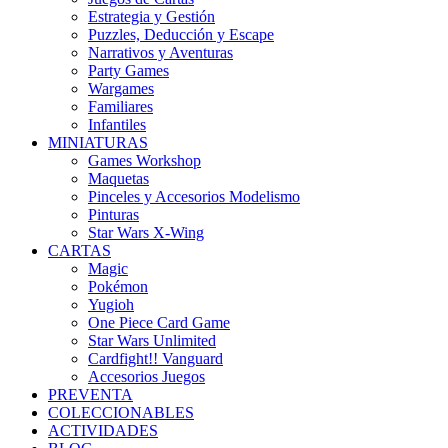
Estrategia y Gestión
Puzzles, Deducción y Escape
Narrativos y Aventuras
Party Games
Wargames
Familiares
Infantiles
MINIATURAS
Games Workshop
Maquetas
Pinceles y Accesorios Modelismo
Pinturas
Star Wars X-Wing
CARTAS
Magic
Pokémon
Yugioh
One Piece Card Game
Star Wars Unlimited
Cardfight!! Vanguard
Accesorios Juegos
PREVENTA
COLECCIONABLES
ACTIVIDADES