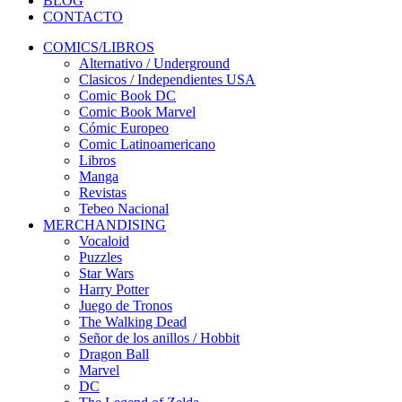
BLOG
CONTACTO
COMICS/LIBROS
Alternativo / Underground
Clasicos / Independientes USA
Comic Book DC
Comic Book Marvel
Cómic Europeo
Comic Latinoamericano
Libros
Manga
Revistas
Tebeo Nacional
MERCHANDISING
Vocaloid
Puzzles
Star Wars
Harry Potter
Juego de Tronos
The Walking Dead
Señor de los anillos / Hobbit
Dragon Ball
Marvel
DC