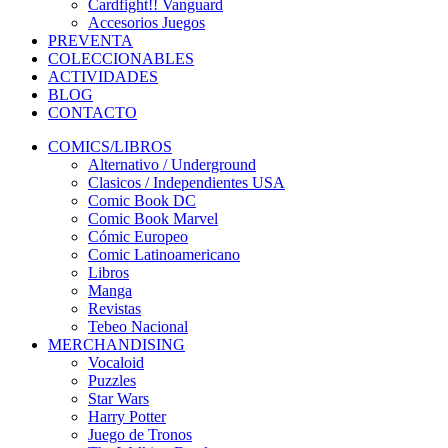
Cardfight!! Vanguard
Accesorios Juegos
PREVENTA
COLECCIONABLES
ACTIVIDADES
BLOG
CONTACTO
COMICS/LIBROS
Alternativo / Underground
Clasicos / Independientes USA
Comic Book DC
Comic Book Marvel
Cómic Europeo
Comic Latinoamericano
Libros
Manga
Revistas
Tebeo Nacional
MERCHANDISING
Vocaloid
Puzzles
Star Wars
Harry Potter
Juego de Tronos