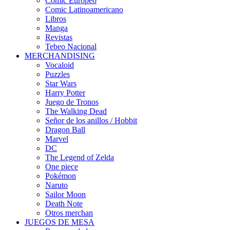
Cómic Europeo
Comic Latinoamericano
Libros
Manga
Revistas
Tebeo Nacional
MERCHANDISING
Vocaloid
Puzzles
Star Wars
Harry Potter
Juego de Tronos
The Walking Dead
Señor de los anillos / Hobbit
Dragon Ball
Marvel
DC
The Legend of Zelda
One piece
Pokémon
Naruto
Sailor Moon
Death Note
Otros merchan
JUEGOS DE MESA