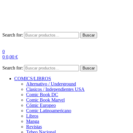
Envío Gratis a partir de 100€ para Península
Las entregas pueden sufrir demoras por alta demanda en las
empresas de mensajería.
Search for:
Buscar
0
0
0,00
€
Search for:
Buscar
COMICS/LIBROS
Alternativo / Underground
Clasicos / Independientes USA
Comic Book DC
Comic Book Marvel
Cómic Europeo
Comic Latinoamericano
Libros
Manga
Revistas
Tebeo Nacional