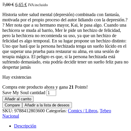
7,00
€
6,65
€
IVA incluido
Historia sobre salud mental (depresión) combinada con fantasía,
motivada por el propio proceso del autor lidiando con la depresión.?
? Mer nota que a su hermano mayor, Kai, le pasa algo. Cuando una
hechicera se muda al barrio, Mer le pide un hechizo de felicidad,
pero la hechicera no recomienda su uso, ya que un hechizo de
felicidad es algo temporal. En su lugar propone un hechizo distinto:
Uno que hará que la persona hechizada tenga un sueño lúcido en el
que superar una prueba para restaurar su alma, en una sesión de
terapia mágica. El peligro es que, si la persona hechizada está
sufriendo demasiado, esta podría decidir tener un sueño feliz para no
despertar jamás
Hay existencias
Compra este producto ahora y gana
21
Points!
Save My Soul cantidad
Añadir al carrito
Compare
Añadir a la lista de deseos
SKU:
9788412803600
Categorías:
Comics / Libros
,
Tebeo
Nacional
Descripción