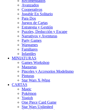
Recomendados
Avanzados
Cooperativos
Jugable En Solitario
Para Dos
Juegos de Cartas
Estrategia y Gestión
Puzzles, Deducción y Escape
Narrativos y Aventuras
Party Games
Wargames
Familiares
Infantiles
MINIATURAS
Games Workshop
Maquetas
Pinceles y Accesorios Modelismo
Pinturas
Star Wars X-Wing
CARTAS
Magic
Pokémon
Yugioh
One Piece Card Game
Star Wars Unlimited