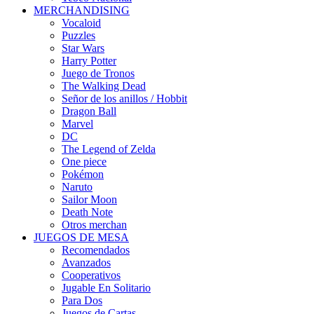
MERCHANDISING
Vocaloid
Puzzles
Star Wars
Harry Potter
Juego de Tronos
The Walking Dead
Señor de los anillos / Hobbit
Dragon Ball
Marvel
DC
The Legend of Zelda
One piece
Pokémon
Naruto
Sailor Moon
Death Note
Otros merchan
JUEGOS DE MESA
Recomendados
Avanzados
Cooperativos
Jugable En Solitario
Para Dos
Juegos de Cartas