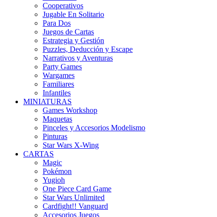
Cooperativos
Jugable En Solitario
Para Dos
Juegos de Cartas
Estrategia y Gestión
Puzzles, Deducción y Escape
Narrativos y Aventuras
Party Games
Wargames
Familiares
Infantiles
MINIATURAS
Games Workshop
Maquetas
Pinceles y Accesorios Modelismo
Pinturas
Star Wars X-Wing
CARTAS
Magic
Pokémon
Yugioh
One Piece Card Game
Star Wars Unlimited
Cardfight!! Vanguard
Accesorios Juegos