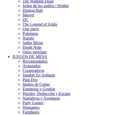
The Walking Dead
Señor de los anillos / Hobbit
Dragon Ball
Marvel
DC
The Legend of Zelda
One piece
Pokémon
Naruto
Sailor Moon
Death Note
Otros merchan
JUEGOS DE MESA
Recomendados
Avanzados
Cooperativos
Jugable En Solitario
Para Dos
Juegos de Cartas
Estrategia y Gestión
Puzzles, Deducción y Escape
Narrativos y Aventuras
Party Games
Wargames
Familiares