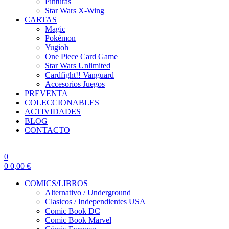
Pinturas
Star Wars X-Wing
CARTAS
Magic
Pokémon
Yugioh
One Piece Card Game
Star Wars Unlimited
Cardfight!! Vanguard
Accesorios Juegos
PREVENTA
COLECCIONABLES
ACTIVIDADES
BLOG
CONTACTO
0
0
0,00
€
COMICS/LIBROS
Alternativo / Underground
Clasicos / Independientes USA
Comic Book DC
Comic Book Marvel