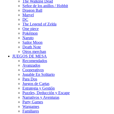
The Walking Dead
Señor de los anillos / Hobbit
Dragon Ball
Marvel
DC
The Legend of Zelda
One piece
Pokémon
Naruto
Sailor Moon
Death Note
Otros merchan
JUEGOS DE MESA
Recomendados
Avanzados
Cooperativos
Jugable En Solitario
Para Dos
Juegos de Cartas
Estrategia y Gestión
Puzzles, Deducción y Escape
Narrativos y Aventuras
Party Games
Wargames
Familiares