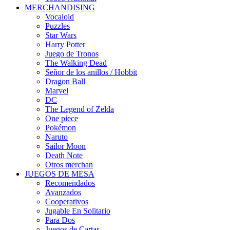
MERCHANDISING
Vocaloid
Puzzles
Star Wars
Harry Potter
Juego de Tronos
The Walking Dead
Señor de los anillos / Hobbit
Dragon Ball
Marvel
DC
The Legend of Zelda
One piece
Pokémon
Naruto
Sailor Moon
Death Note
Otros merchan
JUEGOS DE MESA
Recomendados
Avanzados
Cooperativos
Jugable En Solitario
Para Dos
Juegos de Cartas