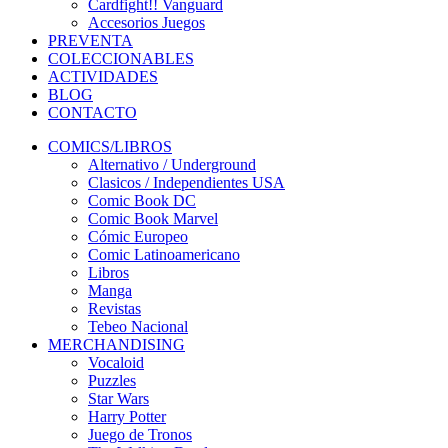
Cardfight!! Vanguard
Accesorios Juegos
PREVENTA
COLECCIONABLES
ACTIVIDADES
BLOG
CONTACTO
COMICS/LIBROS
Alternativo / Underground
Clasicos / Independientes USA
Comic Book DC
Comic Book Marvel
Cómic Europeo
Comic Latinoamericano
Libros
Manga
Revistas
Tebeo Nacional
MERCHANDISING
Vocaloid
Puzzles
Star Wars
Harry Potter
Juego de Tronos