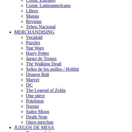
Cómic Europeo
Comic Latinoamericano
Libros
Manga
Revistas
Tebeo Nacional
MERCHANDISING
Vocaloid
Puzzles
Star Wars
Harry Potter
Juego de Tronos
The Walking Dead
Señor de los anillos / Hobbit
Dragon Ball
Marvel
DC
The Legend of Zelda
One piece
Pokémon
Naruto
Sailor Moon
Death Note
Otros merchan
JUEGOS DE MESA