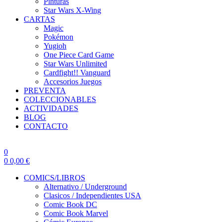
Pinturas
Star Wars X-Wing
CARTAS
Magic
Pokémon
Yugioh
One Piece Card Game
Star Wars Unlimited
Cardfight!! Vanguard
Accesorios Juegos
PREVENTA
COLECCIONABLES
ACTIVIDADES
BLOG
CONTACTO
0
0
0,00
€
COMICS/LIBROS
Alternativo / Underground
Clasicos / Independientes USA
Comic Book DC
Comic Book Marvel