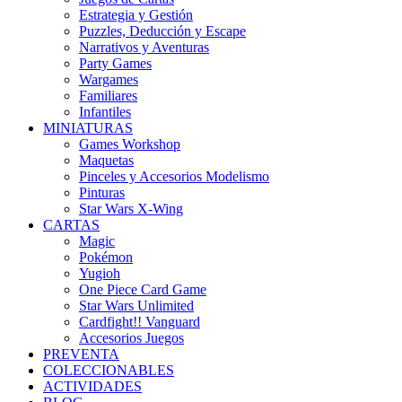
Estrategia y Gestión
Puzzles, Deducción y Escape
Narrativos y Aventuras
Party Games
Wargames
Familiares
Infantiles
MINIATURAS
Games Workshop
Maquetas
Pinceles y Accesorios Modelismo
Pinturas
Star Wars X-Wing
CARTAS
Magic
Pokémon
Yugioh
One Piece Card Game
Star Wars Unlimited
Cardfight!! Vanguard
Accesorios Juegos
PREVENTA
COLECCIONABLES
ACTIVIDADES