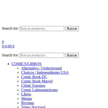
Envío Gratis a partir de 100€ para Península
Las entregas pueden sufrir demoras por alta demanda en las
empresas de mensajería.
Search for:
Buscar
0
0
0,00
€
Search for:
Buscar
COMICS/LIBROS
Alternativo / Underground
Clasicos / Independientes USA
Comic Book DC
Comic Book Marvel
Cómic Europeo
Comic Latinoamericano
Libros
Manga
Revistas
Tebeo Nacional