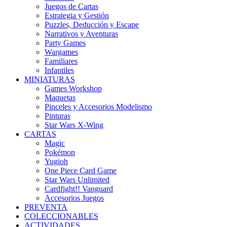
Juegos de Cartas
Estrategia y Gestión
Puzzles, Deducción y Escape
Narrativos y Aventuras
Party Games
Wargames
Familiares
Infantiles
MINIATURAS
Games Workshop
Maquetas
Pinceles y Accesorios Modelismo
Pinturas
Star Wars X-Wing
CARTAS
Magic
Pokémon
Yugioh
One Piece Card Game
Star Wars Unlimited
Cardfight!! Vanguard
Accesorios Juegos
PREVENTA
COLECCIONABLES
ACTIVIDADES