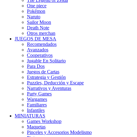
The Legend of Zelda
One piece
Pokémon
Naruto
Sailor Moon
Death Note
Otros merchan
JUEGOS DE MESA
Recomendados
Avanzados
Cooperativos
Jugable En Solitario
Para Dos
Juegos de Cartas
Estrategia y Gestión
Puzzles, Deducción y Escape
Narrativos y Aventuras
Party Games
Wargames
Familiares
Infantiles
MINIATURAS
Games Workshop
Maquetas
Pinceles y Accesorios Modelismo