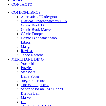
BLOG
CONTACTO
COMICS/LIBROS
Alternativo / Underground
Clasicos / Independientes USA
Comic Book DC
Comic Book Marvel
Cómic Europeo
Comic Latinoamericano
Libros
Manga
Revistas
Tebeo Nacional
MERCHANDISING
Vocaloid
Puzzles
Star Wars
Harry Potter
Juego de Tronos
The Walking Dead
Señor de los anillos / Hobbit
Dragon Ball
Marvel
DC