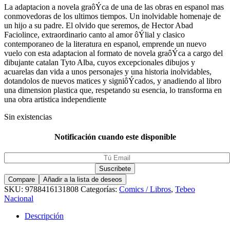
La adaptacion a novela graôÝca de una de las obras en espanol mas
conmovedoras de los ultimos tiempos. Un inolvidable homenaje de
un hijo a su padre. El olvido que seremos, de Hector Abad
Faciolince, extraordinario canto al amor ôÝlial y clasico
contemporaneo de la literatura en espanol, emprende un nuevo
vuelo con esta adaptacion al formato de novela graôÝca a cargo del
dibujante catalan Tyto Alba, cuyos excepcionales dibujos y
acuarelas dan vida a unos personajes y una historia inolvidables,
dotandolos de nuevos matices y signiôÝcados, y anadiendo al libro
una dimension plastica que, respetando su esencia, lo transforma en
una obra artistica independiente
Sin existencias
Notificación cuando este disponible
Compare
Añadir a la lista de deseos
SKU:
9788416131808
Categorías:
Comics / Libros
,
Tebeo
Nacional
Descripción