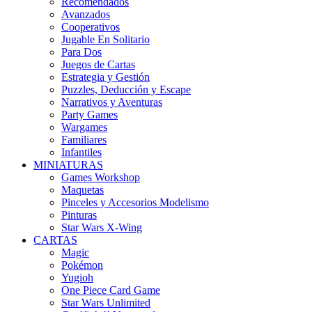
Recomendados
Avanzados
Cooperativos
Jugable En Solitario
Para Dos
Juegos de Cartas
Estrategia y Gestión
Puzzles, Deducción y Escape
Narrativos y Aventuras
Party Games
Wargames
Familiares
Infantiles
MINIATURAS
Games Workshop
Maquetas
Pinceles y Accesorios Modelismo
Pinturas
Star Wars X-Wing
CARTAS
Magic
Pokémon
Yugioh
One Piece Card Game
Star Wars Unlimited