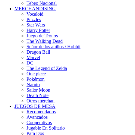
Tebeo Nacional
MERCHANDISING
Vocaloid
Puzzles
Star Wars
Harry Potter
Juego de Tronos
The Walking Dead
Señor de los anillos / Hobbit
Dragon Ball
Marvel
DC
The Legend of Zelda
One piece
Pokémon
Naruto
Sailor Moon
Death Note
Otros merchan
JUEGOS DE MESA
Recomendados
Avanzados
Cooperativos
Jugable En Solitario
Para Dos