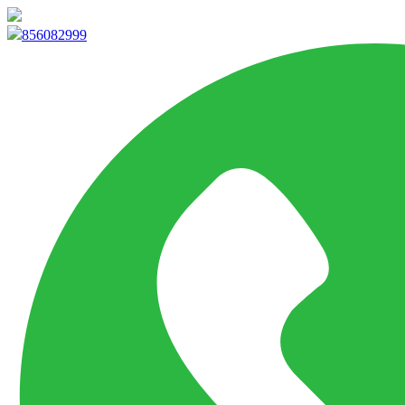
info@marketpvp.es
856082999