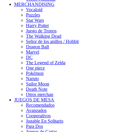
MERCHANDISING
Vocaloid
Puzzles
Star Wars
Harry Potter
Juego de Tronos
The Walking Dead
Señor de los anillos / Hobbit
Dragon Ball
Marvel
DC
The Legend of Zelda
One piece
Pokémon
Naruto
Sailor Moon
Death Note
Otros merchan
JUEGOS DE MESA
Recomendados
Avanzados
Cooperativos
Jugable En Solitario
Para Dos
Juegos de Cartas