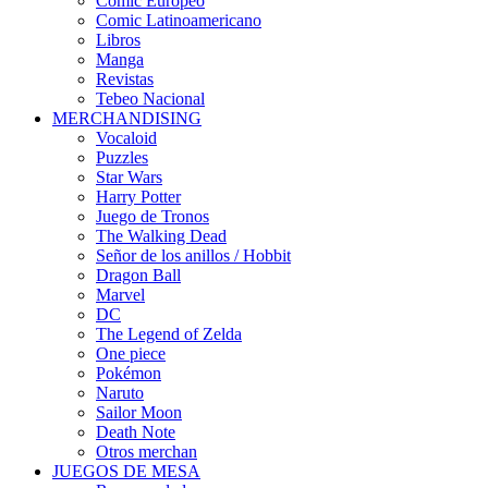
Cómic Europeo
Comic Latinoamericano
Libros
Manga
Revistas
Tebeo Nacional
MERCHANDISING
Vocaloid
Puzzles
Star Wars
Harry Potter
Juego de Tronos
The Walking Dead
Señor de los anillos / Hobbit
Dragon Ball
Marvel
DC
The Legend of Zelda
One piece
Pokémon
Naruto
Sailor Moon
Death Note
Otros merchan
JUEGOS DE MESA