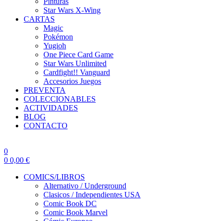
Pinturas
Star Wars X-Wing
CARTAS
Magic
Pokémon
Yugioh
One Piece Card Game
Star Wars Unlimited
Cardfight!! Vanguard
Accesorios Juegos
PREVENTA
COLECCIONABLES
ACTIVIDADES
BLOG
CONTACTO
0
0
0,00
€
COMICS/LIBROS
Alternativo / Underground
Clasicos / Independientes USA
Comic Book DC
Comic Book Marvel