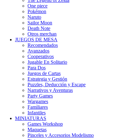
The Legend of Zelda
One piece
Pokémon
Naruto
Sailor Moon
Death Note
Otros merchan
JUEGOS DE MESA
Recomendados
Avanzados
Cooperativos
Jugable En Solitario
Para Dos
Juegos de Cartas
Estrategia y Gestión
Puzzles, Deducción y Escape
Narrativos y Aventuras
Party Games
Wargames
Familiares
Infantiles
MINIATURAS
Games Workshop
Maquetas
Pinceles y Accesorios Modelismo