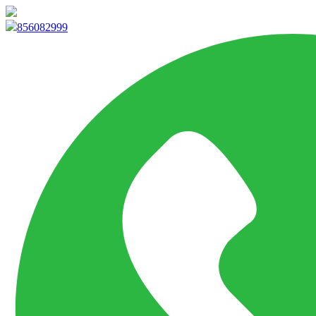
info@marketpvp.es
856082999