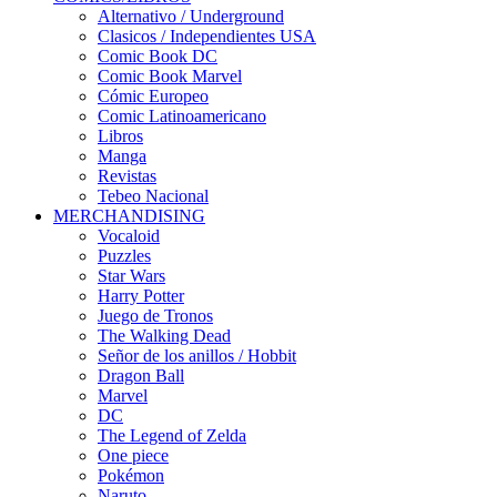
Alternativo / Underground
Clasicos / Independientes USA
Comic Book DC
Comic Book Marvel
Cómic Europeo
Comic Latinoamericano
Libros
Manga
Revistas
Tebeo Nacional
MERCHANDISING
Vocaloid
Puzzles
Star Wars
Harry Potter
Juego de Tronos
The Walking Dead
Señor de los anillos / Hobbit
Dragon Ball
Marvel
DC
The Legend of Zelda
One piece
Pokémon
Naruto