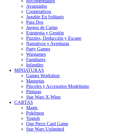
Recomendados
Avanzados
Cooperativos
Jugable En Solitario
Para Dos
Juegos de Cartas
Estrategia y Gestión
Puzzles, Deducción y Escape
Narrativos y Aventuras
Party Games
Wargames
Familiares
Infantiles
MINIATURAS
Games Workshop
Maquetas
Pinceles y Accesorios Modelismo
Pinturas
Star Wars X-Wing
CARTAS
Magic
Pokémon
Yugioh
One Piece Card Game
Star Wars Unlimited