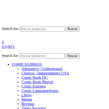
Envío Gratis a partir de 100€ para Península
Las entregas pueden sufrir demoras por alta demanda en las
empresas de mensajería.
Search for:
Buscar
0
0
0,00
€
Search for:
Buscar
COMICS/LIBROS
Alternativo / Underground
Clasicos / Independientes USA
Comic Book DC
Comic Book Marvel
Cómic Europeo
Comic Latinoamericano
Libros
Manga
Revistas
Tebeo Nacional