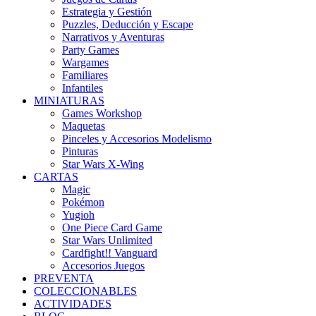
Estrategia y Gestión
Puzzles, Deducción y Escape
Narrativos y Aventuras
Party Games
Wargames
Familiares
Infantiles
MINIATURAS
Games Workshop
Maquetas
Pinceles y Accesorios Modelismo
Pinturas
Star Wars X-Wing
CARTAS
Magic
Pokémon
Yugioh
One Piece Card Game
Star Wars Unlimited
Cardfight!! Vanguard
Accesorios Juegos
PREVENTA
COLECCIONABLES
ACTIVIDADES