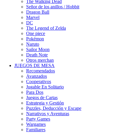
The Walking Dead
Señor de los anillos / Hobbit
Dragon Ball
Marvel
DC
The Legend of Zelda
One piece
Pokémon
Naruto
Sailor Moon
Death Note
Otros merchan
JUEGOS DE MESA
Recomendados
Avanzados
Cooperativos
Jugable En Solitario
Para Dos
Juegos de Cartas
Estrategia y Gestión
Puzzles, Deducción y Escape
Narrativos y Aventuras
Party Games
Wargames
Familiares