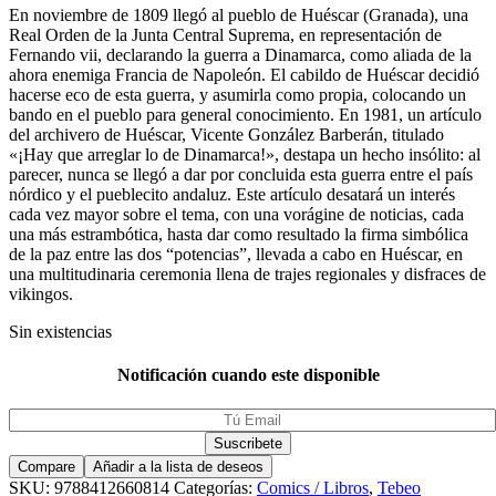
En noviembre de 1809 llegó al pueblo de Huéscar (Granada), una
Real Orden de la Junta Central Suprema, en representación de
Fernando vii, declarando la guerra a Dinamarca, como aliada de la
ahora enemiga Francia de Napoleón. El cabildo de Huéscar decidió
hacerse eco de esta guerra, y asumirla como propia, colocando un
bando en el pueblo para general conocimiento. En 1981, un artículo
del archivero de Huéscar, Vicente González Barberán, titulado
«¡Hay que arreglar lo de Dinamarca!», destapa un hecho insólito: al
parecer, nunca se llegó a dar por concluida esta guerra entre el país
nórdico y el pueblecito andaluz. Este artículo desatará un interés
cada vez mayor sobre el tema, con una vorágine de noticias, cada
una más estrambótica, hasta dar como resultado la firma simbólica
de la paz entre las dos “potencias”, llevada a cabo en Huéscar, en
una multitudinaria ceremonia llena de trajes regionales y disfraces de
vikingos.
Sin existencias
Notificación cuando este disponible
Compare
Añadir a la lista de deseos
SKU:
9788412660814
Categorías:
Comics / Libros
,
Tebeo