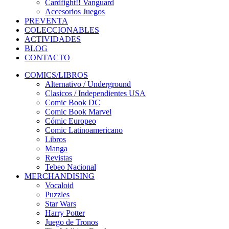
Cardfight!! Vanguard
Accesorios Juegos
PREVENTA
COLECCIONABLES
ACTIVIDADES
BLOG
CONTACTO
COMICS/LIBROS
Alternativo / Underground
Clasicos / Independientes USA
Comic Book DC
Comic Book Marvel
Cómic Europeo
Comic Latinoamericano
Libros
Manga
Revistas
Tebeo Nacional
MERCHANDISING
Vocaloid
Puzzles
Star Wars
Harry Potter
Juego de Tronos