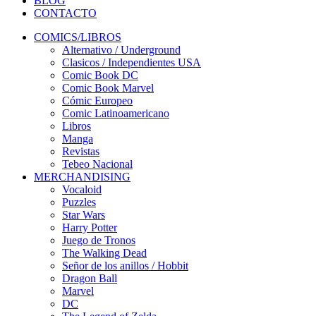
BLOG
CONTACTO
COMICS/LIBROS
Alternativo / Underground
Clasicos / Independientes USA
Comic Book DC
Comic Book Marvel
Cómic Europeo
Comic Latinoamericano
Libros
Manga
Revistas
Tebeo Nacional
MERCHANDISING
Vocaloid
Puzzles
Star Wars
Harry Potter
Juego de Tronos
The Walking Dead
Señor de los anillos / Hobbit
Dragon Ball
Marvel
DC