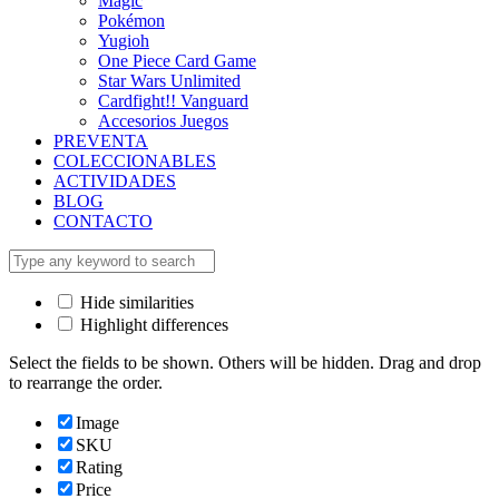
Magic
Pokémon
Yugioh
One Piece Card Game
Star Wars Unlimited
Cardfight!! Vanguard
Accesorios Juegos
PREVENTA
COLECCIONABLES
ACTIVIDADES
BLOG
CONTACTO
Hide similarities
Highlight differences
Select the fields to be shown. Others will be hidden. Drag and drop
to rearrange the order.
Image
SKU
Rating
Price