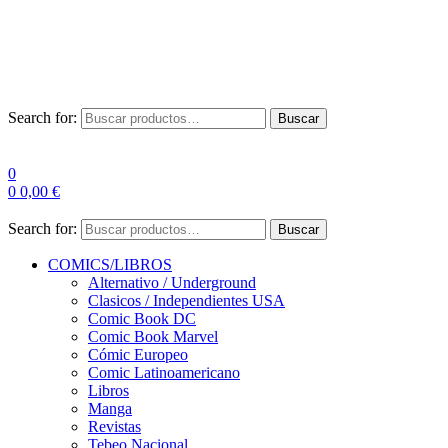
Envío Gratis a partir de 100€ para Península
Las entregas pueden sufrir demoras por alta demanda en las
empresas de mensajería.
Search for:
Buscar
0
0
0,00
€
Search for:
Buscar
COMICS/LIBROS
Alternativo / Underground
Clasicos / Independientes USA
Comic Book DC
Comic Book Marvel
Cómic Europeo
Comic Latinoamericano
Libros
Manga
Revistas
Tebeo Nacional