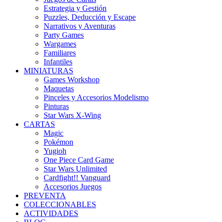
Estrategia y Gestión
Puzzles, Deducción y Escape
Narrativos y Aventuras
Party Games
Wargames
Familiares
Infantiles
MINIATURAS
Games Workshop
Maquetas
Pinceles y Accesorios Modelismo
Pinturas
Star Wars X-Wing
CARTAS
Magic
Pokémon
Yugioh
One Piece Card Game
Star Wars Unlimited
Cardfight!! Vanguard
Accesorios Juegos
PREVENTA
COLECCIONABLES
ACTIVIDADES