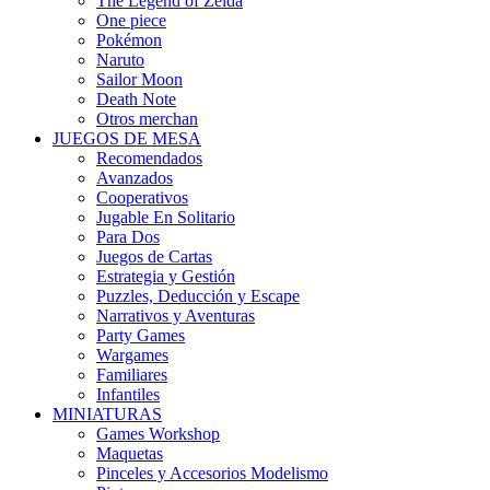
The Legend of Zelda
One piece
Pokémon
Naruto
Sailor Moon
Death Note
Otros merchan
JUEGOS DE MESA
Recomendados
Avanzados
Cooperativos
Jugable En Solitario
Para Dos
Juegos de Cartas
Estrategia y Gestión
Puzzles, Deducción y Escape
Narrativos y Aventuras
Party Games
Wargames
Familiares
Infantiles
MINIATURAS
Games Workshop
Maquetas
Pinceles y Accesorios Modelismo