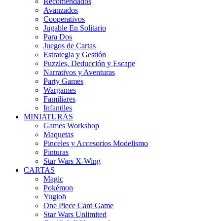
Recomendados
Avanzados
Cooperativos
Jugable En Solitario
Para Dos
Juegos de Cartas
Estrategia y Gestión
Puzzles, Deducción y Escape
Narrativos y Aventuras
Party Games
Wargames
Familiares
Infantiles
MINIATURAS
Games Workshop
Maquetas
Pinceles y Accesorios Modelismo
Pinturas
Star Wars X-Wing
CARTAS
Magic
Pokémon
Yugioh
One Piece Card Game
Star Wars Unlimited