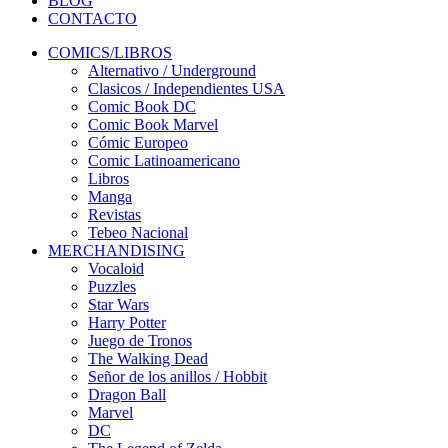
BLOG
CONTACTO
COMICS/LIBROS
Alternativo / Underground
Clasicos / Independientes USA
Comic Book DC
Comic Book Marvel
Cómic Europeo
Comic Latinoamericano
Libros
Manga
Revistas
Tebeo Nacional
MERCHANDISING
Vocaloid
Puzzles
Star Wars
Harry Potter
Juego de Tronos
The Walking Dead
Señor de los anillos / Hobbit
Dragon Ball
Marvel
DC