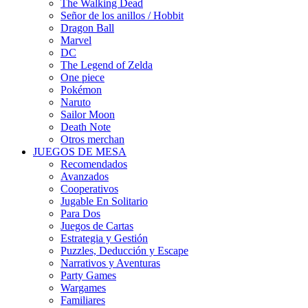
The Walking Dead
Señor de los anillos / Hobbit
Dragon Ball
Marvel
DC
The Legend of Zelda
One piece
Pokémon
Naruto
Sailor Moon
Death Note
Otros merchan
JUEGOS DE MESA
Recomendados
Avanzados
Cooperativos
Jugable En Solitario
Para Dos
Juegos de Cartas
Estrategia y Gestión
Puzzles, Deducción y Escape
Narrativos y Aventuras
Party Games
Wargames
Familiares