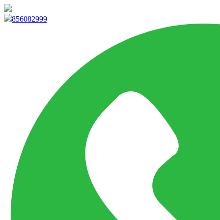
info@marketpvp.es
856082999