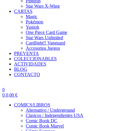
Pinturas
Star Wars X-Wing
CARTAS
Magic
Pokémon
Yugioh
One Piece Card Game
Star Wars Unlimited
Cardfight!! Vanguard
Accesorios Juegos
PREVENTA
COLECCIONABLES
ACTIVIDADES
BLOG
CONTACTO
0
0
0,00
€
COMICS/LIBROS
Alternativo / Underground
Clasicos / Independientes USA
Comic Book DC
Comic Book Marvel