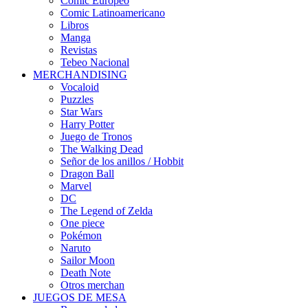
Cómic Europeo
Comic Latinoamericano
Libros
Manga
Revistas
Tebeo Nacional
MERCHANDISING
Vocaloid
Puzzles
Star Wars
Harry Potter
Juego de Tronos
The Walking Dead
Señor de los anillos / Hobbit
Dragon Ball
Marvel
DC
The Legend of Zelda
One piece
Pokémon
Naruto
Sailor Moon
Death Note
Otros merchan
JUEGOS DE MESA