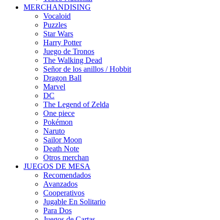
MERCHANDISING
Vocaloid
Puzzles
Star Wars
Harry Potter
Juego de Tronos
The Walking Dead
Señor de los anillos / Hobbit
Dragon Ball
Marvel
DC
The Legend of Zelda
One piece
Pokémon
Naruto
Sailor Moon
Death Note
Otros merchan
JUEGOS DE MESA
Recomendados
Avanzados
Cooperativos
Jugable En Solitario
Para Dos
Juegos de Cartas