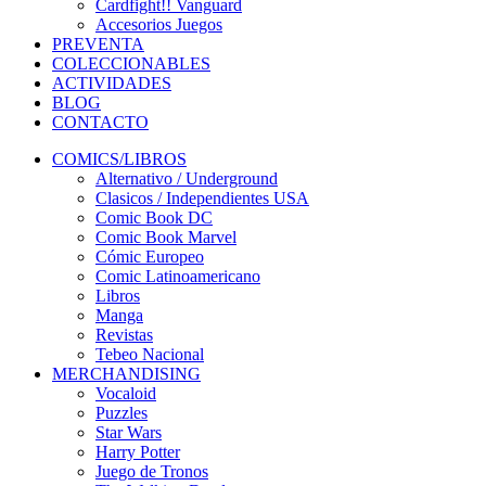
Cardfight!! Vanguard
Accesorios Juegos
PREVENTA
COLECCIONABLES
ACTIVIDADES
BLOG
CONTACTO
COMICS/LIBROS
Alternativo / Underground
Clasicos / Independientes USA
Comic Book DC
Comic Book Marvel
Cómic Europeo
Comic Latinoamericano
Libros
Manga
Revistas
Tebeo Nacional
MERCHANDISING
Vocaloid
Puzzles
Star Wars
Harry Potter
Juego de Tronos