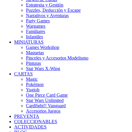
Estrategia y Gestión
Puzzles, Deducción y Escape
Narrativos y Aventuras
Party Games
Wargames
Familiares
Infantiles
MINIATURAS
Games Workshop
Maquetas
Pinceles y Accesorios Modelismo
Pinturas
Star Wars X-Wing
CARTAS
Magic
Pokémon
Yugioh
One Piece Card Game
Star Wars Unlimited
Cardfight!! Vanguard
Accesorios Juegos
PREVENTA
COLECCIONABLES
ACTIVIDADES