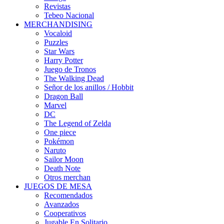
Revistas
Tebeo Nacional
MERCHANDISING
Vocaloid
Puzzles
Star Wars
Harry Potter
Juego de Tronos
The Walking Dead
Señor de los anillos / Hobbit
Dragon Ball
Marvel
DC
The Legend of Zelda
One piece
Pokémon
Naruto
Sailor Moon
Death Note
Otros merchan
JUEGOS DE MESA
Recomendados
Avanzados
Cooperativos
Jugable En Solitario