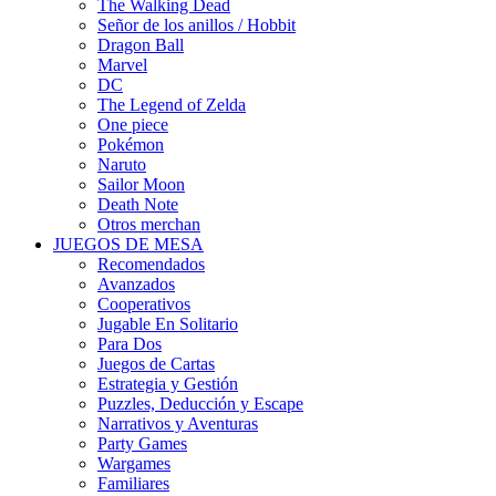
The Walking Dead
Señor de los anillos / Hobbit
Dragon Ball
Marvel
DC
The Legend of Zelda
One piece
Pokémon
Naruto
Sailor Moon
Death Note
Otros merchan
JUEGOS DE MESA
Recomendados
Avanzados
Cooperativos
Jugable En Solitario
Para Dos
Juegos de Cartas
Estrategia y Gestión
Puzzles, Deducción y Escape
Narrativos y Aventuras
Party Games
Wargames
Familiares