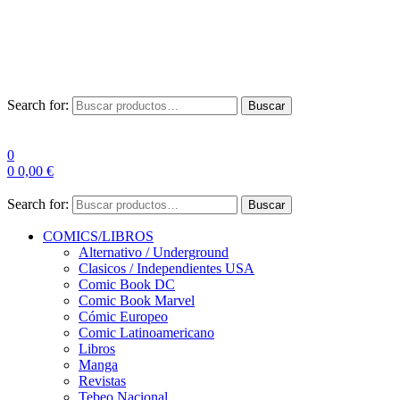
Envío Gratis a partir de 100€ para Península
Las entregas pueden sufrir demoras por alta demanda en las
empresas de mensajería.
Search for:
Buscar
0
0
0,00
€
Search for:
Buscar
COMICS/LIBROS
Alternativo / Underground
Clasicos / Independientes USA
Comic Book DC
Comic Book Marvel
Cómic Europeo
Comic Latinoamericano
Libros
Manga
Revistas
Tebeo Nacional