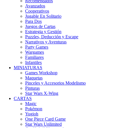
Recomendados
Avanzados
Cooperativos
Jugable En Solitario
Para Dos
Juegos de Cartas
Estrategia y Gestión
Puzzles, Deducción y Escape
Narrativos y Aventuras
Party Games
Wargames
Familiares
Infantiles
MINIATURAS
Games Workshop
Maquetas
Pinceles y Accesorios Modelismo
Pinturas
Star Wars X-Wing
CARTAS
Magic
Pokémon
Yugioh
One Piece Card Game
Star Wars Unlimited