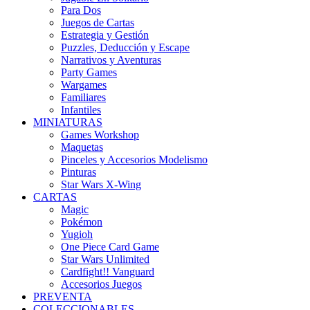
Para Dos
Juegos de Cartas
Estrategia y Gestión
Puzzles, Deducción y Escape
Narrativos y Aventuras
Party Games
Wargames
Familiares
Infantiles
MINIATURAS
Games Workshop
Maquetas
Pinceles y Accesorios Modelismo
Pinturas
Star Wars X-Wing
CARTAS
Magic
Pokémon
Yugioh
One Piece Card Game
Star Wars Unlimited
Cardfight!! Vanguard
Accesorios Juegos
PREVENTA
COLECCIONABLES