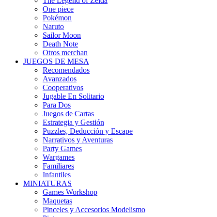
The Legend of Zelda
One piece
Pokémon
Naruto
Sailor Moon
Death Note
Otros merchan
JUEGOS DE MESA
Recomendados
Avanzados
Cooperativos
Jugable En Solitario
Para Dos
Juegos de Cartas
Estrategia y Gestión
Puzzles, Deducción y Escape
Narrativos y Aventuras
Party Games
Wargames
Familiares
Infantiles
MINIATURAS
Games Workshop
Maquetas
Pinceles y Accesorios Modelismo