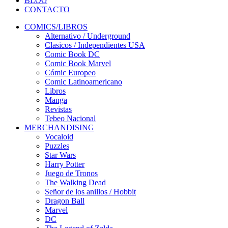
BLOG
CONTACTO
COMICS/LIBROS
Alternativo / Underground
Clasicos / Independientes USA
Comic Book DC
Comic Book Marvel
Cómic Europeo
Comic Latinoamericano
Libros
Manga
Revistas
Tebeo Nacional
MERCHANDISING
Vocaloid
Puzzles
Star Wars
Harry Potter
Juego de Tronos
The Walking Dead
Señor de los anillos / Hobbit
Dragon Ball
Marvel
DC