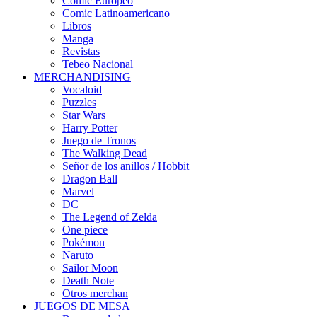
Cómic Europeo
Comic Latinoamericano
Libros
Manga
Revistas
Tebeo Nacional
MERCHANDISING
Vocaloid
Puzzles
Star Wars
Harry Potter
Juego de Tronos
The Walking Dead
Señor de los anillos / Hobbit
Dragon Ball
Marvel
DC
The Legend of Zelda
One piece
Pokémon
Naruto
Sailor Moon
Death Note
Otros merchan
JUEGOS DE MESA