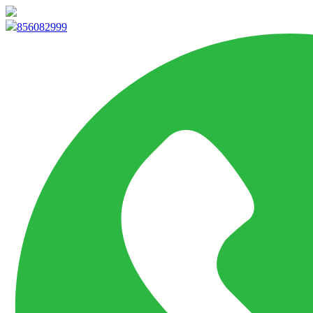
info@marketpvp.es
856082999