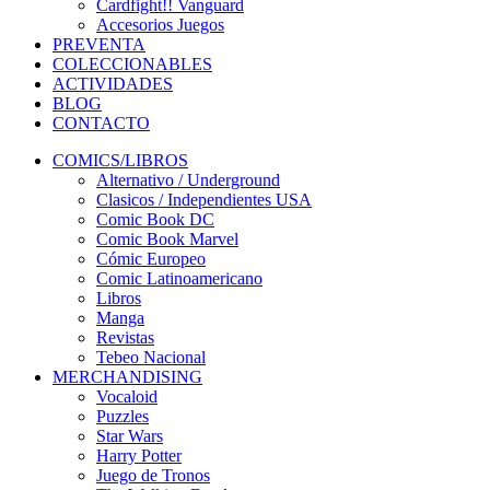
Cardfight!! Vanguard
Accesorios Juegos
PREVENTA
COLECCIONABLES
ACTIVIDADES
BLOG
CONTACTO
COMICS/LIBROS
Alternativo / Underground
Clasicos / Independientes USA
Comic Book DC
Comic Book Marvel
Cómic Europeo
Comic Latinoamericano
Libros
Manga
Revistas
Tebeo Nacional
MERCHANDISING
Vocaloid
Puzzles
Star Wars
Harry Potter
Juego de Tronos