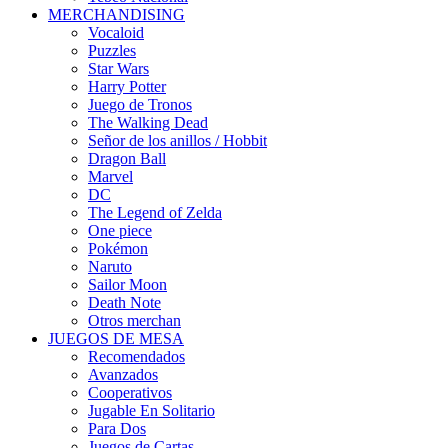
MERCHANDISING
Vocaloid
Puzzles
Star Wars
Harry Potter
Juego de Tronos
The Walking Dead
Señor de los anillos / Hobbit
Dragon Ball
Marvel
DC
The Legend of Zelda
One piece
Pokémon
Naruto
Sailor Moon
Death Note
Otros merchan
JUEGOS DE MESA
Recomendados
Avanzados
Cooperativos
Jugable En Solitario
Para Dos
Juegos de Cartas