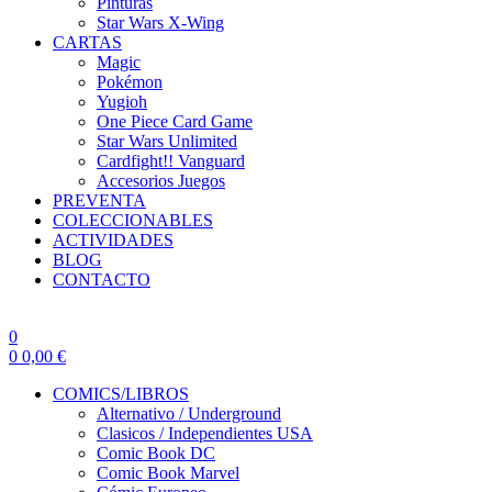
Pinturas
Star Wars X-Wing
CARTAS
Magic
Pokémon
Yugioh
One Piece Card Game
Star Wars Unlimited
Cardfight!! Vanguard
Accesorios Juegos
PREVENTA
COLECCIONABLES
ACTIVIDADES
BLOG
CONTACTO
0
0
0,00
€
COMICS/LIBROS
Alternativo / Underground
Clasicos / Independientes USA
Comic Book DC
Comic Book Marvel