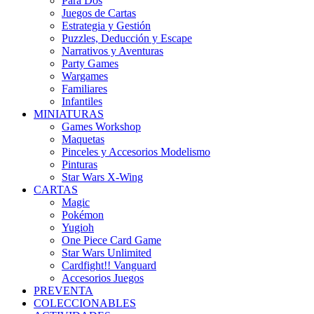
Para Dos
Juegos de Cartas
Estrategia y Gestión
Puzzles, Deducción y Escape
Narrativos y Aventuras
Party Games
Wargames
Familiares
Infantiles
MINIATURAS
Games Workshop
Maquetas
Pinceles y Accesorios Modelismo
Pinturas
Star Wars X-Wing
CARTAS
Magic
Pokémon
Yugioh
One Piece Card Game
Star Wars Unlimited
Cardfight!! Vanguard
Accesorios Juegos
PREVENTA
COLECCIONABLES