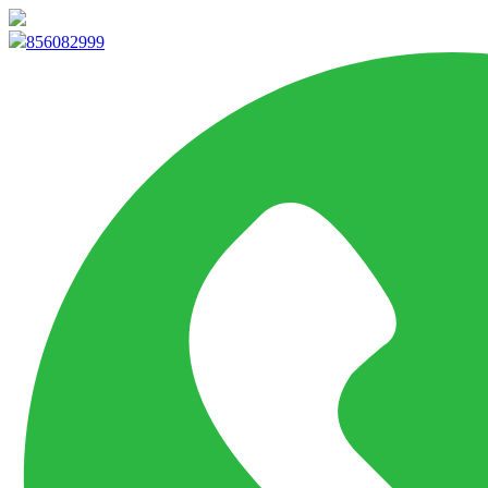
info@marketpvp.es
856082999