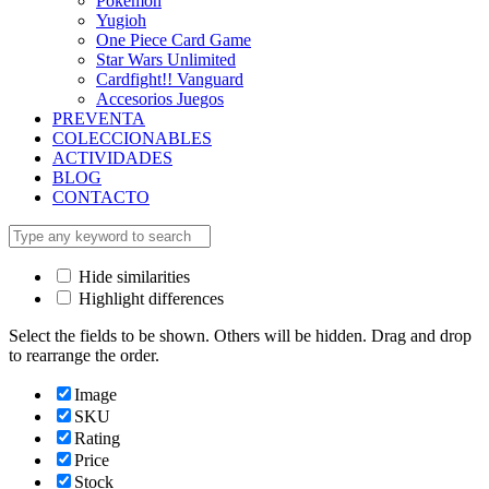
Pokémon
Yugioh
One Piece Card Game
Star Wars Unlimited
Cardfight!! Vanguard
Accesorios Juegos
PREVENTA
COLECCIONABLES
ACTIVIDADES
BLOG
CONTACTO
Hide similarities
Highlight differences
Select the fields to be shown. Others will be hidden. Drag and drop
to rearrange the order.
Image
SKU
Rating
Price
Stock