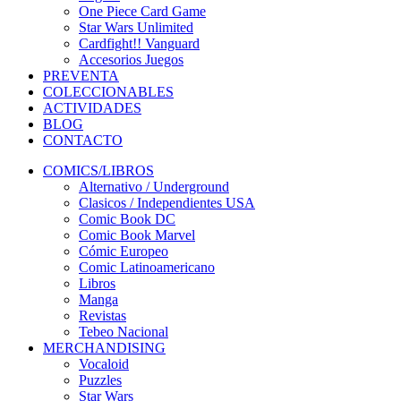
One Piece Card Game
Star Wars Unlimited
Cardfight!! Vanguard
Accesorios Juegos
PREVENTA
COLECCIONABLES
ACTIVIDADES
BLOG
CONTACTO
COMICS/LIBROS
Alternativo / Underground
Clasicos / Independientes USA
Comic Book DC
Comic Book Marvel
Cómic Europeo
Comic Latinoamericano
Libros
Manga
Revistas
Tebeo Nacional
MERCHANDISING
Vocaloid
Puzzles
Star Wars