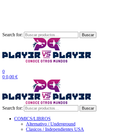
Envío Gratis a partir de 100€ para Península
Las entregas pueden sufrir demoras por alta demanda en las
empresas de mensajería.
Search for:
Buscar
0
0
0,00
€
Search for:
Buscar
COMICS/LIBROS
Alternativo / Underground
Clasicos / Independientes USA