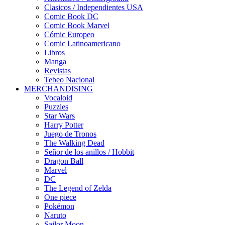
Clasicos / Independientes USA
Comic Book DC
Comic Book Marvel
Cómic Europeo
Comic Latinoamericano
Libros
Manga
Revistas
Tebeo Nacional
MERCHANDISING
Vocaloid
Puzzles
Star Wars
Harry Potter
Juego de Tronos
The Walking Dead
Señor de los anillos / Hobbit
Dragon Ball
Marvel
DC
The Legend of Zelda
One piece
Pokémon
Naruto
Sailor Moon