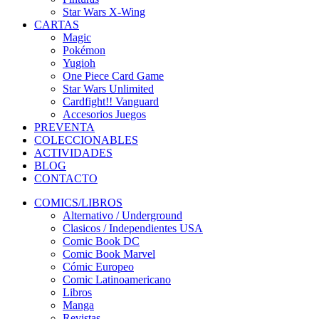
Star Wars X-Wing
CARTAS
Magic
Pokémon
Yugioh
One Piece Card Game
Star Wars Unlimited
Cardfight!! Vanguard
Accesorios Juegos
PREVENTA
COLECCIONABLES
ACTIVIDADES
BLOG
CONTACTO
COMICS/LIBROS
Alternativo / Underground
Clasicos / Independientes USA
Comic Book DC
Comic Book Marvel
Cómic Europeo
Comic Latinoamericano
Libros
Manga
Revistas