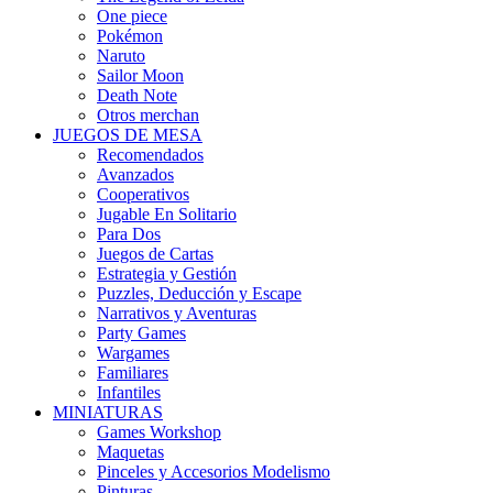
One piece
Pokémon
Naruto
Sailor Moon
Death Note
Otros merchan
JUEGOS DE MESA
Recomendados
Avanzados
Cooperativos
Jugable En Solitario
Para Dos
Juegos de Cartas
Estrategia y Gestión
Puzzles, Deducción y Escape
Narrativos y Aventuras
Party Games
Wargames
Familiares
Infantiles
MINIATURAS
Games Workshop
Maquetas
Pinceles y Accesorios Modelismo
Pinturas