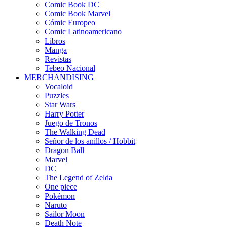
Comic Book DC
Comic Book Marvel
Cómic Europeo
Comic Latinoamericano
Libros
Manga
Revistas
Tebeo Nacional
MERCHANDISING
Vocaloid
Puzzles
Star Wars
Harry Potter
Juego de Tronos
The Walking Dead
Señor de los anillos / Hobbit
Dragon Ball
Marvel
DC
The Legend of Zelda
One piece
Pokémon
Naruto
Sailor Moon
Death Note