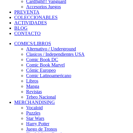
Cardfight!! Vanguard
Accesorios Juegos
PREVENTA
COLECCIONABLES
ACTIVIDADES
BLOG
CONTACTO
COMICS/LIBROS
Alternativo / Underground
Clasicos / Independientes USA
Comic Book DC
Comic Book Marvel
Cómic Europeo
Comic Latinoamericano
Libros
Manga
Revistas
Tebeo Nacional
MERCHANDISING
Vocaloid
Puzzles
Star Wars
Harry Potter
Juego de Tronos