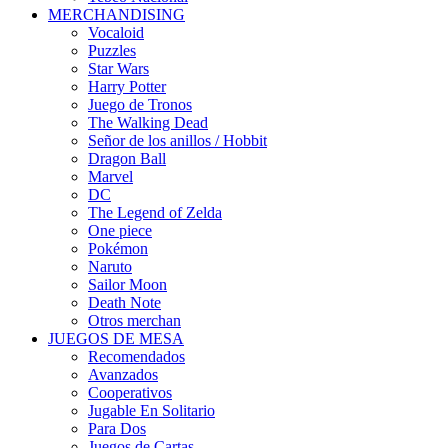
MERCHANDISING
Vocaloid
Puzzles
Star Wars
Harry Potter
Juego de Tronos
The Walking Dead
Señor de los anillos / Hobbit
Dragon Ball
Marvel
DC
The Legend of Zelda
One piece
Pokémon
Naruto
Sailor Moon
Death Note
Otros merchan
JUEGOS DE MESA
Recomendados
Avanzados
Cooperativos
Jugable En Solitario
Para Dos
Juegos de Cartas