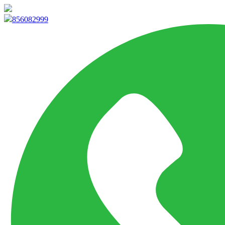
info@marketpvp.es
856082999