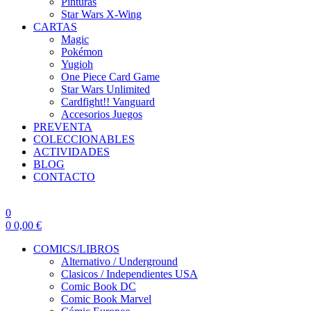
Pinturas
Star Wars X-Wing
CARTAS
Magic
Pokémon
Yugioh
One Piece Card Game
Star Wars Unlimited
Cardfight!! Vanguard
Accesorios Juegos
PREVENTA
COLECCIONABLES
ACTIVIDADES
BLOG
CONTACTO
0
0
0,00
€
COMICS/LIBROS
Alternativo / Underground
Clasicos / Independientes USA
Comic Book DC
Comic Book Marvel