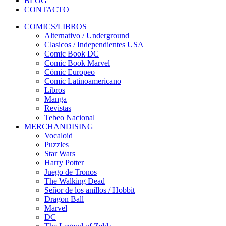
BLOG
CONTACTO
COMICS/LIBROS
Alternativo / Underground
Clasicos / Independientes USA
Comic Book DC
Comic Book Marvel
Cómic Europeo
Comic Latinoamericano
Libros
Manga
Revistas
Tebeo Nacional
MERCHANDISING
Vocaloid
Puzzles
Star Wars
Harry Potter
Juego de Tronos
The Walking Dead
Señor de los anillos / Hobbit
Dragon Ball
Marvel
DC