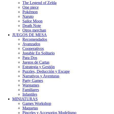
The Legend of Zelda
One piece
Pokémon
Naruto
Sailor Moon
Death Note
Otros merchan
JUEGOS DE MESA
Recomendados
Avanzados
Cooperativos
Jugable En Solitario
Para Dos
Juegos de Cartas
Estrategia y Gestión
Puzzles, Deducción y Escape
Narrativos y Aventuras
Party Games
Wargames
Familiares
Infantiles
MINIATURAS
Games Workshop
Maquetas
Pinceles y Accesorios Modelismo