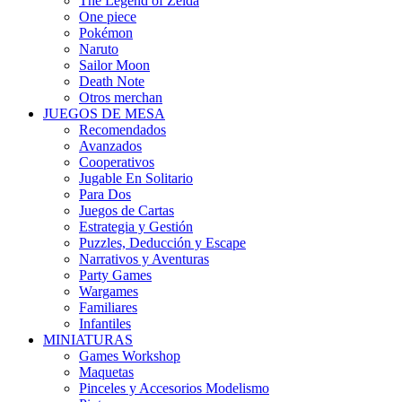
The Legend of Zelda
One piece
Pokémon
Naruto
Sailor Moon
Death Note
Otros merchan
JUEGOS DE MESA
Recomendados
Avanzados
Cooperativos
Jugable En Solitario
Para Dos
Juegos de Cartas
Estrategia y Gestión
Puzzles, Deducción y Escape
Narrativos y Aventuras
Party Games
Wargames
Familiares
Infantiles
MINIATURAS
Games Workshop
Maquetas
Pinceles y Accesorios Modelismo