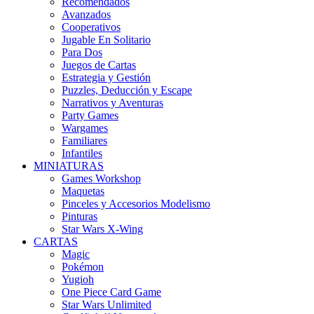
Recomendados
Avanzados
Cooperativos
Jugable En Solitario
Para Dos
Juegos de Cartas
Estrategia y Gestión
Puzzles, Deducción y Escape
Narrativos y Aventuras
Party Games
Wargames
Familiares
Infantiles
MINIATURAS
Games Workshop
Maquetas
Pinceles y Accesorios Modelismo
Pinturas
Star Wars X-Wing
CARTAS
Magic
Pokémon
Yugioh
One Piece Card Game
Star Wars Unlimited