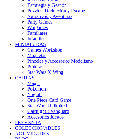
Estrategia y Gestión
Puzzles, Deducción y Escape
Narrativos y Aventuras
Party Games
Wargames
Familiares
Infantiles
MINIATURAS
Games Workshop
Maquetas
Pinceles y Accesorios Modelismo
Pinturas
Star Wars X-Wing
CARTAS
Magic
Pokémon
Yugioh
One Piece Card Game
Star Wars Unlimited
Cardfight!! Vanguard
Accesorios Juegos
PREVENTA
COLECCIONABLES
ACTIVIDADES