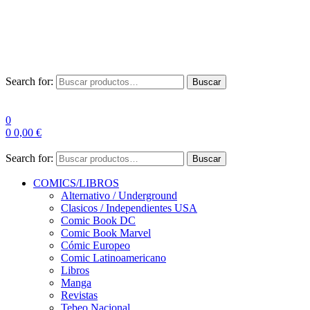
Envío Gratis a partir de 100€ para Península
Las entregas pueden sufrir demoras por alta demanda en las
empresas de mensajería.
Search for:
Buscar
0
0
0,00
€
Search for:
Buscar
COMICS/LIBROS
Alternativo / Underground
Clasicos / Independientes USA
Comic Book DC
Comic Book Marvel
Cómic Europeo
Comic Latinoamericano
Libros
Manga
Revistas
Tebeo Nacional