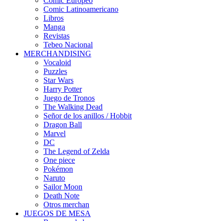
Cómic Europeo
Comic Latinoamericano
Libros
Manga
Revistas
Tebeo Nacional
MERCHANDISING
Vocaloid
Puzzles
Star Wars
Harry Potter
Juego de Tronos
The Walking Dead
Señor de los anillos / Hobbit
Dragon Ball
Marvel
DC
The Legend of Zelda
One piece
Pokémon
Naruto
Sailor Moon
Death Note
Otros merchan
JUEGOS DE MESA