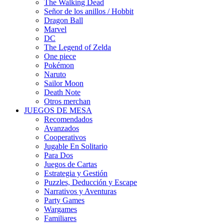
The Walking Dead
Señor de los anillos / Hobbit
Dragon Ball
Marvel
DC
The Legend of Zelda
One piece
Pokémon
Naruto
Sailor Moon
Death Note
Otros merchan
JUEGOS DE MESA
Recomendados
Avanzados
Cooperativos
Jugable En Solitario
Para Dos
Juegos de Cartas
Estrategia y Gestión
Puzzles, Deducción y Escape
Narrativos y Aventuras
Party Games
Wargames
Familiares