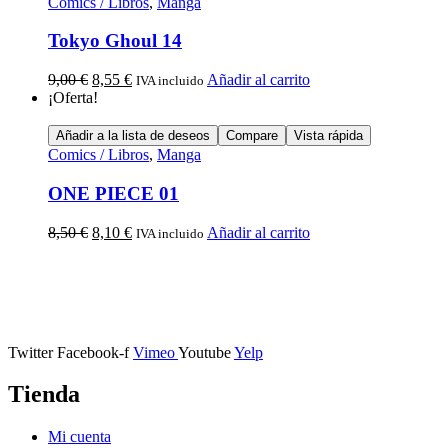
Comics / Libros
,
Manga
Tokyo Ghoul 14
9,00
€
8,55
€
Añadir al carrito
IVA incluido
¡Oferta!
Añadir a la lista de deseos
Compare
Vista rápida
Comics / Libros
,
Manga
ONE PIECE 01
8,50
€
8,10
€
Añadir al carrito
IVA incluido
Calle Descalzos, 1,
11401 Jerez de la Frontera, Cádiz
Twitter
Facebook-f
Vimeo
Youtube
Yelp
Tienda
Mi cuenta