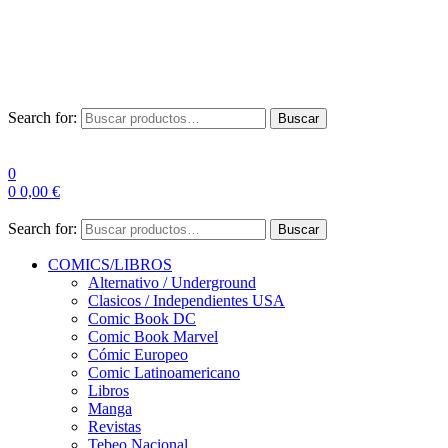
Envío Gratis a partir de 100€ para Península
Las entregas pueden sufrir demoras por alta demanda en las
empresas de mensajería.
Search for:
Buscar
0
0
0,00
€
Search for:
Buscar
COMICS/LIBROS
Alternativo / Underground
Clasicos / Independientes USA
Comic Book DC
Comic Book Marvel
Cómic Europeo
Comic Latinoamericano
Libros
Manga
Revistas
Tebeo Nacional