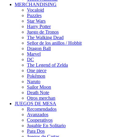
MERCHANDISING
Vocaloid
Puzzles
Star Wars
Harry Potter
Juego de Tronos
The Walking Dead
Señor de los anillos / Hobbit
Dragon Ball
Marvel
DC
The Legend of Zelda
One piece
Pokémon
Naruto
Sailor Moon
Death Note
Otros merchan
JUEGOS DE MESA
Recomendados
Avanzados
Cooperativos
Jugable En Solitario
Para Dos
Juegos de Cartas