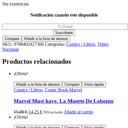
Sin existencias
Notificación cuando este disponible
Compare
Añadir a la lista de deseos
SKU:
9788402427366
Categorías:
Comics / Libros
,
Tebeo
Nacional
Productos relacionados
¡Oferta!
Añadir a la lista de deseos
Compare
Vista rápida
Comics / Libros
,
Comic Book Marvel
Marvel Must have. La Muerte De Lobezno
15,00
€
14,25
€
Añadir al carrito
IVA incluido
¡Oferta!
Añadir a la lista de deseos
Compare
Vista rápida