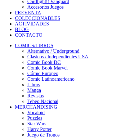
Cardfight!! Vanguard
Accesorios Juegos
PREVENTA
COLECCIONABLES
ACTIVIDADES
BLOG
CONTACTO
COMICS/LIBROS
Alternativo / Underground
Clasicos / Independientes USA
Comic Book DC
Comic Book Marvel
Cómic Europeo
Comic Latinoamericano
Libros
Manga
Revistas
Tebeo Nacional
MERCHANDISING
Vocaloid
Puzzles
Star Wars
Harry Potter
Juego de Tronos