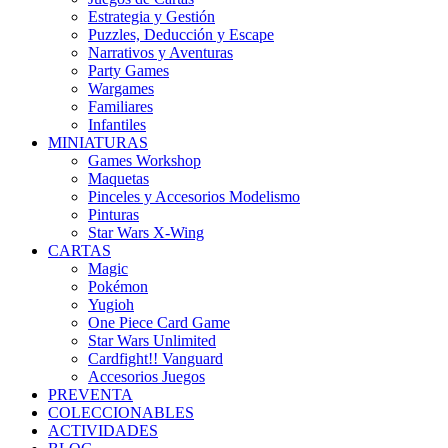
Estrategia y Gestión
Puzzles, Deducción y Escape
Narrativos y Aventuras
Party Games
Wargames
Familiares
Infantiles
MINIATURAS
Games Workshop
Maquetas
Pinceles y Accesorios Modelismo
Pinturas
Star Wars X-Wing
CARTAS
Magic
Pokémon
Yugioh
One Piece Card Game
Star Wars Unlimited
Cardfight!! Vanguard
Accesorios Juegos
PREVENTA
COLECCIONABLES
ACTIVIDADES