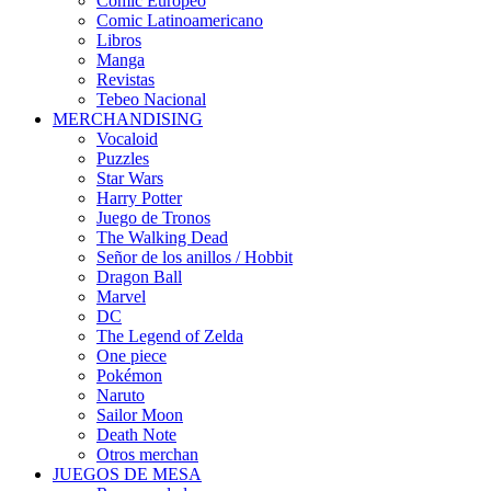
Cómic Europeo
Comic Latinoamericano
Libros
Manga
Revistas
Tebeo Nacional
MERCHANDISING
Vocaloid
Puzzles
Star Wars
Harry Potter
Juego de Tronos
The Walking Dead
Señor de los anillos / Hobbit
Dragon Ball
Marvel
DC
The Legend of Zelda
One piece
Pokémon
Naruto
Sailor Moon
Death Note
Otros merchan
JUEGOS DE MESA