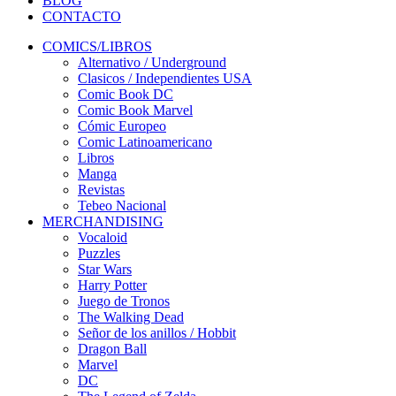
BLOG
CONTACTO
COMICS/LIBROS
Alternativo / Underground
Clasicos / Independientes USA
Comic Book DC
Comic Book Marvel
Cómic Europeo
Comic Latinoamericano
Libros
Manga
Revistas
Tebeo Nacional
MERCHANDISING
Vocaloid
Puzzles
Star Wars
Harry Potter
Juego de Tronos
The Walking Dead
Señor de los anillos / Hobbit
Dragon Ball
Marvel
DC