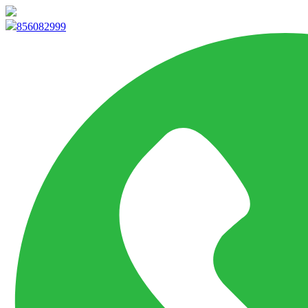
info@marketpvp.es
856082999