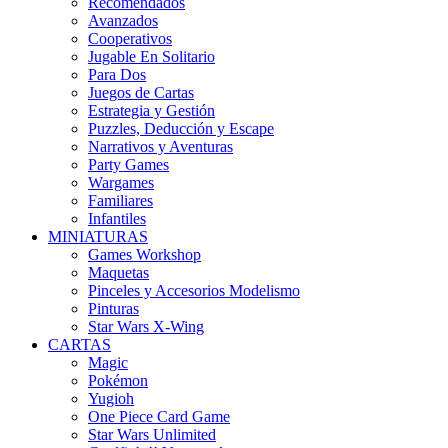
Recomendados
Avanzados
Cooperativos
Jugable En Solitario
Para Dos
Juegos de Cartas
Estrategia y Gestión
Puzzles, Deducción y Escape
Narrativos y Aventuras
Party Games
Wargames
Familiares
Infantiles
MINIATURAS
Games Workshop
Maquetas
Pinceles y Accesorios Modelismo
Pinturas
Star Wars X-Wing
CARTAS
Magic
Pokémon
Yugioh
One Piece Card Game
Star Wars Unlimited