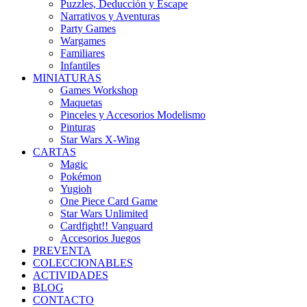
Puzzles, Deducción y Escape
Narrativos y Aventuras
Party Games
Wargames
Familiares
Infantiles
MINIATURAS
Games Workshop
Maquetas
Pinceles y Accesorios Modelismo
Pinturas
Star Wars X-Wing
CARTAS
Magic
Pokémon
Yugioh
One Piece Card Game
Star Wars Unlimited
Cardfight!! Vanguard
Accesorios Juegos
PREVENTA
COLECCIONABLES
ACTIVIDADES
BLOG
CONTACTO