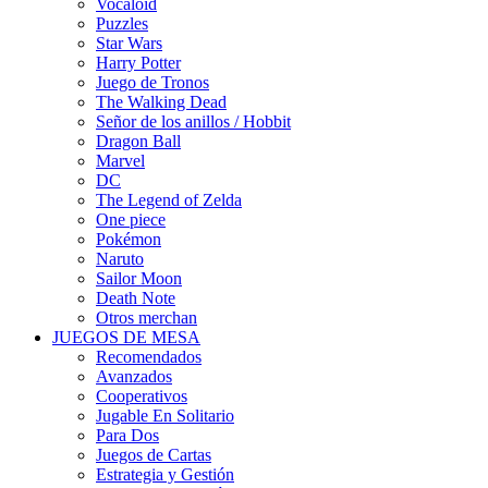
Vocaloid
Puzzles
Star Wars
Harry Potter
Juego de Tronos
The Walking Dead
Señor de los anillos / Hobbit
Dragon Ball
Marvel
DC
The Legend of Zelda
One piece
Pokémon
Naruto
Sailor Moon
Death Note
Otros merchan
JUEGOS DE MESA
Recomendados
Avanzados
Cooperativos
Jugable En Solitario
Para Dos
Juegos de Cartas
Estrategia y Gestión