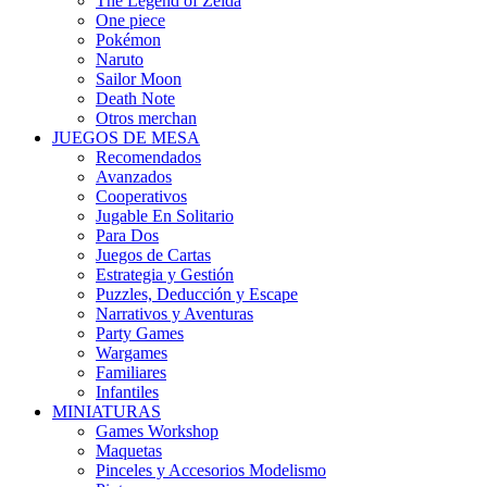
The Legend of Zelda
One piece
Pokémon
Naruto
Sailor Moon
Death Note
Otros merchan
JUEGOS DE MESA
Recomendados
Avanzados
Cooperativos
Jugable En Solitario
Para Dos
Juegos de Cartas
Estrategia y Gestión
Puzzles, Deducción y Escape
Narrativos y Aventuras
Party Games
Wargames
Familiares
Infantiles
MINIATURAS
Games Workshop
Maquetas
Pinceles y Accesorios Modelismo