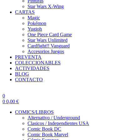
Pinturas
Star Wars X-Wing
CARTAS
Magic
Pokémon
Yugioh
One Piece Card Game
Star Wars Unlimited
Cardfight!! Vanguard
Accesorios Juegos
PREVENTA
COLECCIONABLES
ACTIVIDADES
BLOG
CONTACTO
0
0
0,00
€
COMICS/LIBROS
Alternativo / Underground
Clasicos / Independientes USA
Comic Book DC
Comic Book Marvel