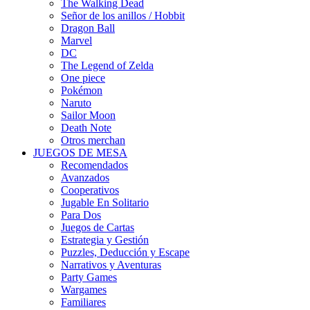
The Walking Dead
Señor de los anillos / Hobbit
Dragon Ball
Marvel
DC
The Legend of Zelda
One piece
Pokémon
Naruto
Sailor Moon
Death Note
Otros merchan
JUEGOS DE MESA
Recomendados
Avanzados
Cooperativos
Jugable En Solitario
Para Dos
Juegos de Cartas
Estrategia y Gestión
Puzzles, Deducción y Escape
Narrativos y Aventuras
Party Games
Wargames
Familiares