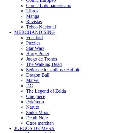
Cómic Europeo
Comic Latinoamericano
Libros
Manga
Revistas
Tebeo Nacional
MERCHANDISING
Vocaloid
Puzzles
Star Wars
Harry Potter
Juego de Tronos
The Walking Dead
Señor de los anillos / Hobbit
Dragon Ball
Marvel
DC
The Legend of Zelda
One piece
Pokémon
Naruto
Sailor Moon
Death Note
Otros merchan
JUEGOS DE MESA