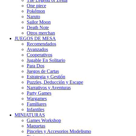
The Legend of Zelda
One piece
Pokémon
Naruto
Sailor Moon
Death Note
Otros merchan
JUEGOS DE MESA
Recomendados
Avanzados
Cooperativos
Jugable En Solitario
Para Dos
Juegos de Cartas
Estrategia y Gestión
Puzzles, Deducción y Escape
Narrativos y Aventuras
Party Games
Wargames
Familiares
Infantiles
MINIATURAS
Games Workshop
Maquetas
Pinceles y Accesorios Modelismo