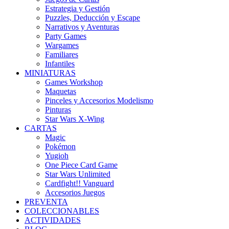
Estrategia y Gestión
Puzzles, Deducción y Escape
Narrativos y Aventuras
Party Games
Wargames
Familiares
Infantiles
MINIATURAS
Games Workshop
Maquetas
Pinceles y Accesorios Modelismo
Pinturas
Star Wars X-Wing
CARTAS
Magic
Pokémon
Yugioh
One Piece Card Game
Star Wars Unlimited
Cardfight!! Vanguard
Accesorios Juegos
PREVENTA
COLECCIONABLES
ACTIVIDADES