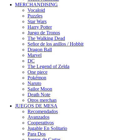
MERCHANDISING
Vocaloid
Puzzles
Star Wars
Harry Potter
Juego de Tronos
The Walking Dead
Señor de los anillos / Hobbit
Dragon Ball
Marvel
DC
The Legend of Zelda
One piece
Pokémon
Naruto
Sailor Moon
Death Note
Otros merchan
JUEGOS DE MESA
Recomendados
Avanzados
Cooperativos
Jugable En Solitario
Para Dos
Juegos de Cartas