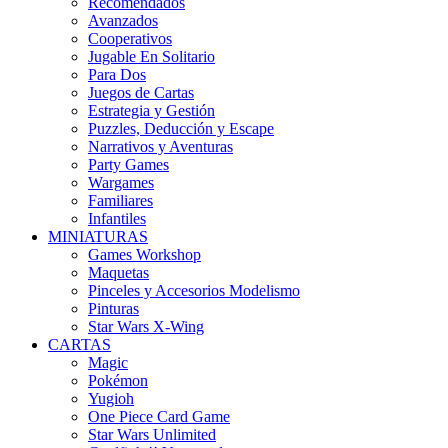
Recomendados
Avanzados
Cooperativos
Jugable En Solitario
Para Dos
Juegos de Cartas
Estrategia y Gestión
Puzzles, Deducción y Escape
Narrativos y Aventuras
Party Games
Wargames
Familiares
Infantiles
MINIATURAS
Games Workshop
Maquetas
Pinceles y Accesorios Modelismo
Pinturas
Star Wars X-Wing
CARTAS
Magic
Pokémon
Yugioh
One Piece Card Game
Star Wars Unlimited