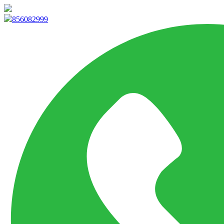
info@marketpvp.es
856082999