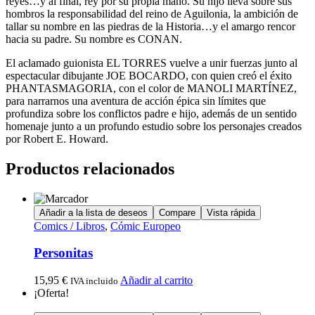
reyes…y al final, rey por su propia mano. Su hijo lleva sobre sus
hombros la responsabilidad del reino de Aguilonia, la ambición de
tallar su nombre en las piedras de la Historia…y el amargo rencor
hacia su padre. Su nombre es CONAN.
El aclamado guionista EL TORRES vuelve a unir fuerzas junto al
espectacular dibujante JOE BOCARDO, con quien creó el éxito
PHANTASMAGORIA, con el color de MANOLI MARTÍNEZ,
para narrarnos una aventura de acción épica sin límites que
profundiza sobre los conflictos padre e hijo, además de un sentido
homenaje junto a un profundo estudio sobre los personajes creados
por Robert E. Howard.
Productos relacionados
Añadir a la lista de deseos
Compare
Vista rápida
Comics / Libros
,
Cómic Europeo
Personitas
15,95
€
Añadir al carrito
IVA incluido
¡Oferta!