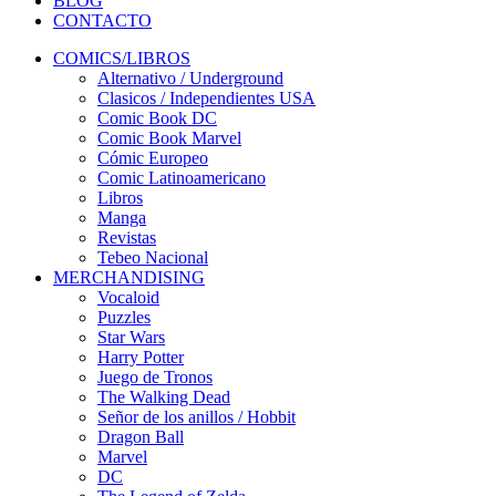
BLOG
CONTACTO
COMICS/LIBROS
Alternativo / Underground
Clasicos / Independientes USA
Comic Book DC
Comic Book Marvel
Cómic Europeo
Comic Latinoamericano
Libros
Manga
Revistas
Tebeo Nacional
MERCHANDISING
Vocaloid
Puzzles
Star Wars
Harry Potter
Juego de Tronos
The Walking Dead
Señor de los anillos / Hobbit
Dragon Ball
Marvel
DC