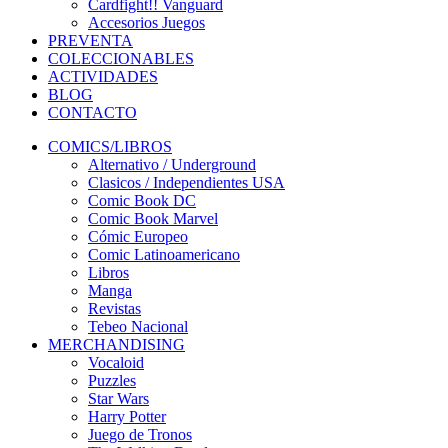
Cardfight!! Vanguard
Accesorios Juegos
PREVENTA
COLECCIONABLES
ACTIVIDADES
BLOG
CONTACTO
COMICS/LIBROS
Alternativo / Underground
Clasicos / Independientes USA
Comic Book DC
Comic Book Marvel
Cómic Europeo
Comic Latinoamericano
Libros
Manga
Revistas
Tebeo Nacional
MERCHANDISING
Vocaloid
Puzzles
Star Wars
Harry Potter
Juego de Tronos