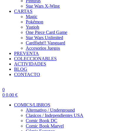
Pinturas
Star Wars X-Wing
CARTAS
Magic
Pokémon
Yugioh
One Piece Card Game
Star Wars Unlimited
Cardfight!! Vanguard
Accesorios Juegos
PREVENTA
COLECCIONABLES
ACTIVIDADES
BLOG
CONTACTO
0
0
0,00
€
COMICS/LIBROS
Alternativo / Underground
Clasicos / Independientes USA
Comic Book DC
Comic Book Marvel