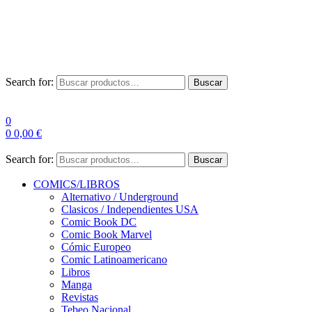
Envío Gratis a partir de 100€ para Península
Las entregas pueden sufrir demoras por alta demanda en las
empresas de mensajería.
Search for:
Buscar
0
0
0,00
€
Search for:
Buscar
COMICS/LIBROS
Alternativo / Underground
Clasicos / Independientes USA
Comic Book DC
Comic Book Marvel
Cómic Europeo
Comic Latinoamericano
Libros
Manga
Revistas
Tebeo Nacional