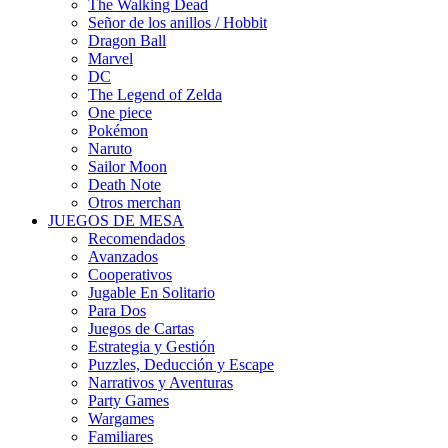
The Walking Dead
Señor de los anillos / Hobbit
Dragon Ball
Marvel
DC
The Legend of Zelda
One piece
Pokémon
Naruto
Sailor Moon
Death Note
Otros merchan
JUEGOS DE MESA
Recomendados
Avanzados
Cooperativos
Jugable En Solitario
Para Dos
Juegos de Cartas
Estrategia y Gestión
Puzzles, Deducción y Escape
Narrativos y Aventuras
Party Games
Wargames
Familiares