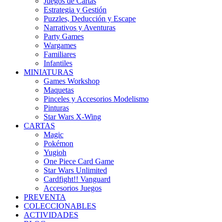
Juegos de Cartas
Estrategia y Gestión
Puzzles, Deducción y Escape
Narrativos y Aventuras
Party Games
Wargames
Familiares
Infantiles
MINIATURAS
Games Workshop
Maquetas
Pinceles y Accesorios Modelismo
Pinturas
Star Wars X-Wing
CARTAS
Magic
Pokémon
Yugioh
One Piece Card Game
Star Wars Unlimited
Cardfight!! Vanguard
Accesorios Juegos
PREVENTA
COLECCIONABLES
ACTIVIDADES