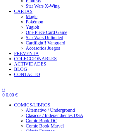
Pinturas
Star Wars X-Wing
CARTAS
Magic
Pokémon
Yugioh
One Piece Card Game
Star Wars Unlimited
Cardfight!! Vanguard
Accesorios Juegos
PREVENTA
COLECCIONABLES
ACTIVIDADES
BLOG
CONTACTO
0
0
0,00
€
COMICS/LIBROS
Alternativo / Underground
Clasicos / Independientes USA
Comic Book DC
Comic Book Marvel