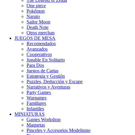
The Legend of Zelda
One piece
Pokémon
Naruto
Sailor Moon
Death Note
Otros merchan
JUEGOS DE MESA
Recomendados
Avanzados
Cooperativos
Jugable En Solitario
Para Dos
Juegos de Cartas
Estrategia y Gestión
Puzzles, Deducción y Escape
Narrativos y Aventuras
Party Games
Wargames
Familiares
Infantiles
MINIATURAS
Games Workshop
Maquetas
Pinceles y Accesorios Modelismo