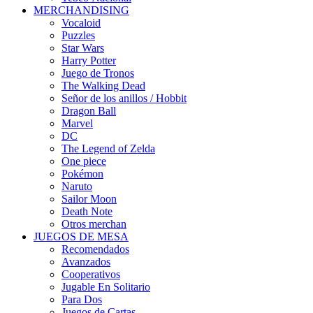
MERCHANDISING
Vocaloid
Puzzles
Star Wars
Harry Potter
Juego de Tronos
The Walking Dead
Señor de los anillos / Hobbit
Dragon Ball
Marvel
DC
The Legend of Zelda
One piece
Pokémon
Naruto
Sailor Moon
Death Note
Otros merchan
JUEGOS DE MESA
Recomendados
Avanzados
Cooperativos
Jugable En Solitario
Para Dos
Juegos de Cartas