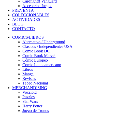
Cardfight!! Vanguard
Accesorios Juegos
PREVENTA
COLECCIONABLES
ACTIVIDADES
BLOG
CONTACTO
COMICS/LIBROS
Alternativo / Underground
Clasicos / Independientes USA
Comic Book DC
Comic Book Marvel
Cómic Europeo
Comic Latinoamericano
Libros
Manga
Revistas
Tebeo Nacional
MERCHANDISING
Vocaloid
Puzzles
Star Wars
Harry Potter
Juego de Tronos