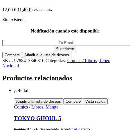
12,00
€
11,40
€
IVA incluido
Sin existencias
Notificación cuando este disponible
Compare
Añadir a la lista de deseos
SKU:
9788413346816
Categorías:
Comics / Libros
,
Tebeo
Nacional
Productos relacionados
¡Oferta!
Añadir a la lista de deseos
Compare
Vista rápida
Comics / Libros
,
Manga
TOKYO GHOUL 5
9,00
€
8,55
€
Añadir al carrito
IVA incluido