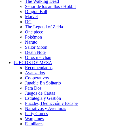
The Walking Dead
Señor de los anillos / Hobbit
Dragon Ball
Marvel
DC
The Legend of Zelda
One piece
Pokémon
Naruto
Sailor Moon
Death Note
Otros merchan
JUEGOS DE MESA
Recomendados
Avanzados
Cooperativos
Jugable En Solitario
Para Dos
Juegos de Cartas
Estrategia y Gestión
Puzzles, Deducción y Escape
Narrativos y Aventuras
Party Games
Wargames
Familiares