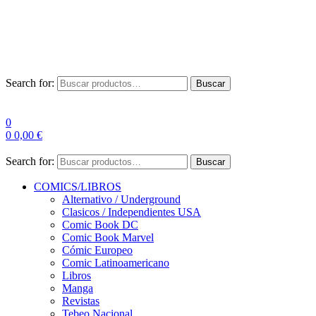
Envío Gratis a partir de 100€ para Península
Las entregas pueden sufrir demoras por alta demanda en las
empresas de mensajería.
Search for:
Buscar
0
0
0,00
€
Search for:
Buscar
COMICS/LIBROS
Alternativo / Underground
Clasicos / Independientes USA
Comic Book DC
Comic Book Marvel
Cómic Europeo
Comic Latinoamericano
Libros
Manga
Revistas
Tebeo Nacional