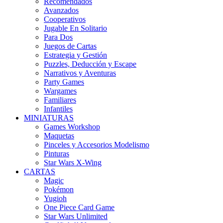
Recomendados
Avanzados
Cooperativos
Jugable En Solitario
Para Dos
Juegos de Cartas
Estrategia y Gestión
Puzzles, Deducción y Escape
Narrativos y Aventuras
Party Games
Wargames
Familiares
Infantiles
MINIATURAS
Games Workshop
Maquetas
Pinceles y Accesorios Modelismo
Pinturas
Star Wars X-Wing
CARTAS
Magic
Pokémon
Yugioh
One Piece Card Game
Star Wars Unlimited