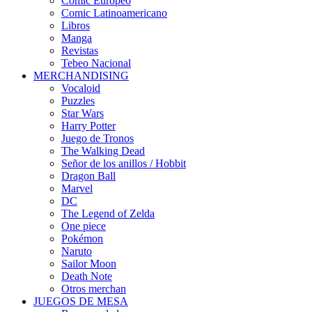
Cómic Europeo
Comic Latinoamericano
Libros
Manga
Revistas
Tebeo Nacional
MERCHANDISING
Vocaloid
Puzzles
Star Wars
Harry Potter
Juego de Tronos
The Walking Dead
Señor de los anillos / Hobbit
Dragon Ball
Marvel
DC
The Legend of Zelda
One piece
Pokémon
Naruto
Sailor Moon
Death Note
Otros merchan
JUEGOS DE MESA