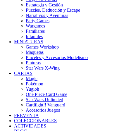
Estrategia y Gestión
Puzzles, Deducción y Escape
Narrativos y Aventuras
Party Games
Wargames
Familiares
Infantiles
MINIATURAS
Games Workshop
Maquetas
Pinceles y Accesorios Modelismo
Pinturas
Star Wars X-Wing
CARTAS
Magic
Pokémon
Yugioh
One Piece Card Game
Star Wars Unlimited
Cardfight!! Vanguard
Accesorios Juegos
PREVENTA
COLECCIONABLES
ACTIVIDADES