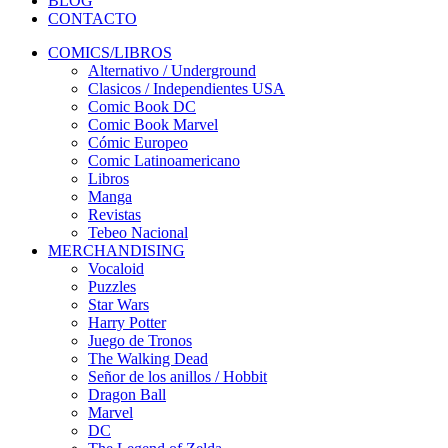
BLOG
CONTACTO
COMICS/LIBROS
Alternativo / Underground
Clasicos / Independientes USA
Comic Book DC
Comic Book Marvel
Cómic Europeo
Comic Latinoamericano
Libros
Manga
Revistas
Tebeo Nacional
MERCHANDISING
Vocaloid
Puzzles
Star Wars
Harry Potter
Juego de Tronos
The Walking Dead
Señor de los anillos / Hobbit
Dragon Ball
Marvel
DC