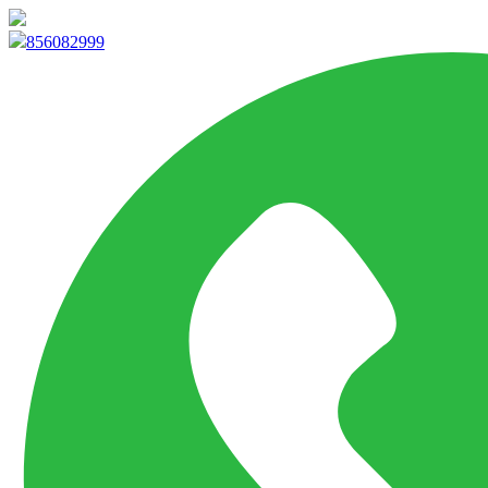
info@marketpvp.es
856082999