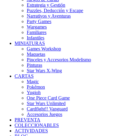
Estrategia y Gestión
Puzzles, Deducción y Escape
Narrativos y Aventuras
Party Games
Wargames
Familiares
Infantiles
MINIATURAS
Games Workshop
Maquetas
Pinceles y Accesorios Modelismo
Pinturas
Star Wars X-Wing
CARTAS
Magic
Pokémon
Yugioh
One Piece Card Game
Star Wars Unlimited
Cardfight!! Vanguard
Accesorios Juegos
PREVENTA
COLECCIONABLES
ACTIVIDADES