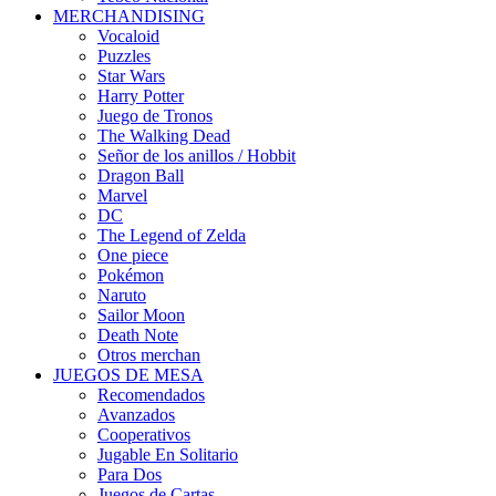
MERCHANDISING
Vocaloid
Puzzles
Star Wars
Harry Potter
Juego de Tronos
The Walking Dead
Señor de los anillos / Hobbit
Dragon Ball
Marvel
DC
The Legend of Zelda
One piece
Pokémon
Naruto
Sailor Moon
Death Note
Otros merchan
JUEGOS DE MESA
Recomendados
Avanzados
Cooperativos
Jugable En Solitario
Para Dos
Juegos de Cartas