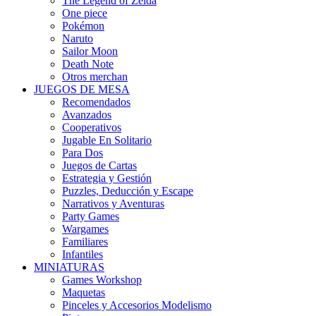
The Legend of Zelda
One piece
Pokémon
Naruto
Sailor Moon
Death Note
Otros merchan
JUEGOS DE MESA
Recomendados
Avanzados
Cooperativos
Jugable En Solitario
Para Dos
Juegos de Cartas
Estrategia y Gestión
Puzzles, Deducción y Escape
Narrativos y Aventuras
Party Games
Wargames
Familiares
Infantiles
MINIATURAS
Games Workshop
Maquetas
Pinceles y Accesorios Modelismo