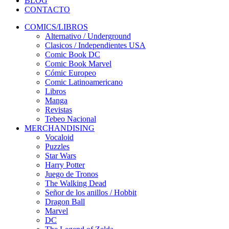
BLOG
CONTACTO
COMICS/LIBROS
Alternativo / Underground
Clasicos / Independientes USA
Comic Book DC
Comic Book Marvel
Cómic Europeo
Comic Latinoamericano
Libros
Manga
Revistas
Tebeo Nacional
MERCHANDISING
Vocaloid
Puzzles
Star Wars
Harry Potter
Juego de Tronos
The Walking Dead
Señor de los anillos / Hobbit
Dragon Ball
Marvel
DC