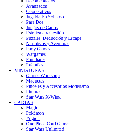
Recomendados
Avanzados
Cooperativos
Jugable En Solitario
Para Dos
Juegos de Cartas
Estrategia y Gestión
Puzzles, Deducción y Escape
Narrativos y Aventuras
Party Games
Wargames
Familiares
Infantiles
MINIATURAS
Games Workshop
Maquetas
Pinceles y Accesorios Modelismo
Pinturas
Star Wars X-Wing
CARTAS
Magic
Pokémon
Yugioh
One Piece Card Game
Star Wars Unlimited