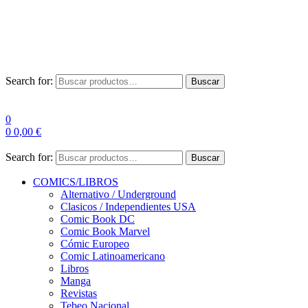
Envío Gratis a partir de 100€ para Península
Las entregas pueden sufrir demoras por alta demanda en las
empresas de mensajería.
Search for:
Buscar
0
0
0,00
€
Search for:
Buscar
COMICS/LIBROS
Alternativo / Underground
Clasicos / Independientes USA
Comic Book DC
Comic Book Marvel
Cómic Europeo
Comic Latinoamericano
Libros
Manga
Revistas
Tebeo Nacional