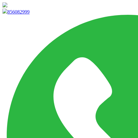
info@marketpvp.es
856082999