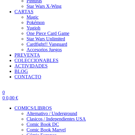
Pinturas
Star Wars X-Wing
CARTAS
Magic
Pokémon
Yugioh
One Piece Card Game
Star Wars Unlimited
Cardfight!! Vanguard
Accesorios Juegos
PREVENTA
COLECCIONABLES
ACTIVIDADES
BLOG
CONTACTO
0
0
0,00
€
COMICS/LIBROS
Alternativo / Underground
Clasicos / Independientes USA
Comic Book DC
Comic Book Marvel