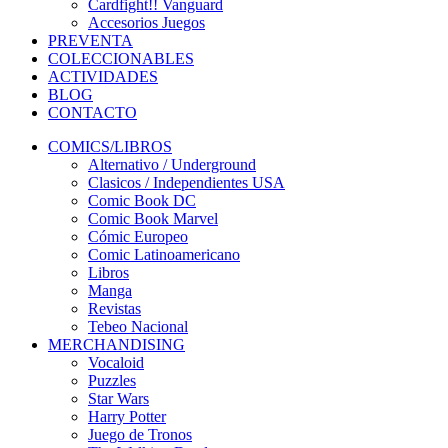
Cardfight!! Vanguard
Accesorios Juegos
PREVENTA
COLECCIONABLES
ACTIVIDADES
BLOG
CONTACTO
COMICS/LIBROS
Alternativo / Underground
Clasicos / Independientes USA
Comic Book DC
Comic Book Marvel
Cómic Europeo
Comic Latinoamericano
Libros
Manga
Revistas
Tebeo Nacional
MERCHANDISING
Vocaloid
Puzzles
Star Wars
Harry Potter
Juego de Tronos