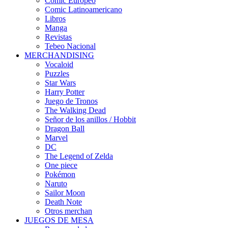
Cómic Europeo
Comic Latinoamericano
Libros
Manga
Revistas
Tebeo Nacional
MERCHANDISING
Vocaloid
Puzzles
Star Wars
Harry Potter
Juego de Tronos
The Walking Dead
Señor de los anillos / Hobbit
Dragon Ball
Marvel
DC
The Legend of Zelda
One piece
Pokémon
Naruto
Sailor Moon
Death Note
Otros merchan
JUEGOS DE MESA