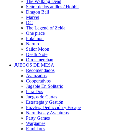
The Walking Dead
Señor de los anillos / Hobbit
Dragon Ball
Marvel
DC
The Legend of Zelda
One piece
Pokémon
Naruto
Sailor Moon
Death Note
Otros merchan
JUEGOS DE MESA
Recomendados
Avanzados
Cooperativos
Jugable En Solitario
Para Dos
Juegos de Cartas
Estrategia y Gestión
Puzzles, Deducción y Escape
Narrativos y Aventuras
Party Games
Wargames
Familiares