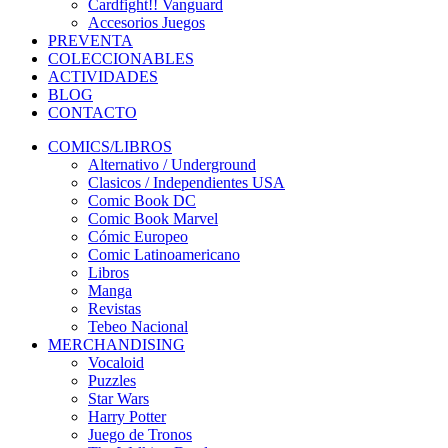
Cardfight!! Vanguard
Accesorios Juegos
PREVENTA
COLECCIONABLES
ACTIVIDADES
BLOG
CONTACTO
COMICS/LIBROS
Alternativo / Underground
Clasicos / Independientes USA
Comic Book DC
Comic Book Marvel
Cómic Europeo
Comic Latinoamericano
Libros
Manga
Revistas
Tebeo Nacional
MERCHANDISING
Vocaloid
Puzzles
Star Wars
Harry Potter
Juego de Tronos