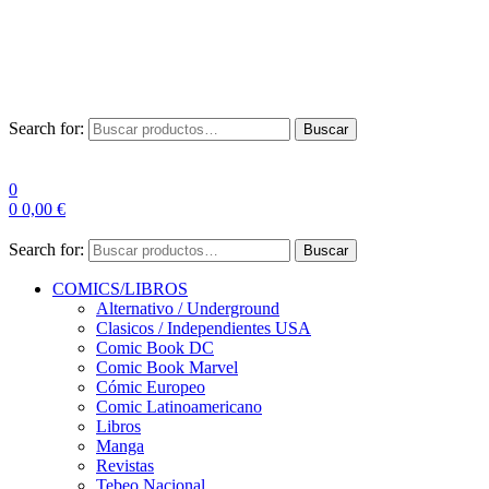
Envío Gratis a partir de 100€ para Península
Las entregas pueden sufrir demoras por alta demanda en las
empresas de mensajería.
Search for:
Buscar
0
0
0,00
€
Search for:
Buscar
COMICS/LIBROS
Alternativo / Underground
Clasicos / Independientes USA
Comic Book DC
Comic Book Marvel
Cómic Europeo
Comic Latinoamericano
Libros
Manga
Revistas
Tebeo Nacional