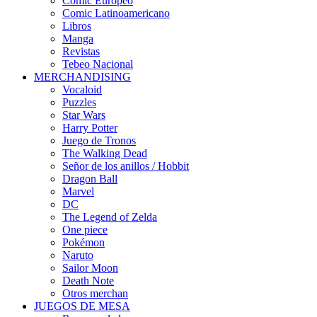
Cómic Europeo
Comic Latinoamericano
Libros
Manga
Revistas
Tebeo Nacional
MERCHANDISING
Vocaloid
Puzzles
Star Wars
Harry Potter
Juego de Tronos
The Walking Dead
Señor de los anillos / Hobbit
Dragon Ball
Marvel
DC
The Legend of Zelda
One piece
Pokémon
Naruto
Sailor Moon
Death Note
Otros merchan
JUEGOS DE MESA