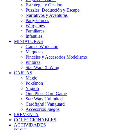
Estrategia y Gestión
Puzzles, Deducción y Escape
Narrativos y Aventuras
Party Games
Wargames
Familiares
Infantiles
MINIATURAS
Games Workshop
Maquetas
Pinceles y Accesorios Modelismo
Pinturas
Star Wars X-Wing
CARTAS
Magic
Pokémon
Yugioh
One Piece Card Game
Star Wars Unlimited
Cardfight!! Vanguard
Accesorios Juegos
PREVENTA
COLECCIONABLES
ACTIVIDADES