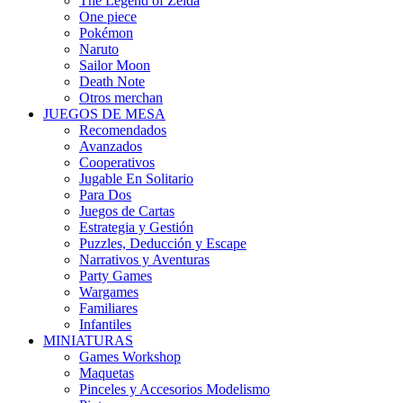
The Legend of Zelda
One piece
Pokémon
Naruto
Sailor Moon
Death Note
Otros merchan
JUEGOS DE MESA
Recomendados
Avanzados
Cooperativos
Jugable En Solitario
Para Dos
Juegos de Cartas
Estrategia y Gestión
Puzzles, Deducción y Escape
Narrativos y Aventuras
Party Games
Wargames
Familiares
Infantiles
MINIATURAS
Games Workshop
Maquetas
Pinceles y Accesorios Modelismo