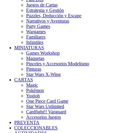
Juegos de Cartas
Estrategia y Gestión
Puzzles, Deducción y Escape
Narrativos y Aventuras
Party Games
Wargames
Familiares
Infantiles
MINIATURAS
Games Workshop
Maquetas
Pinceles y Accesorios Modelismo
Pinturas
Star Wars X-Wing
CARTAS
Magic
Pokémon
Yugioh
One Piece Card Game
Star Wars Unlimited
Cardfight!! Vanguard
Accesorios Juegos
PREVENTA
COLECCIONABLES