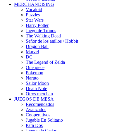
MERCHANDISING
Vocaloid
Puzzles
Star Wars
Harry Potter
Juego de Tronos
The Walking Dead
Señor de los anillos / Hobbit
Dragon Ball
Marvel
DC
The Legend of Zelda
One piece
Pokémon
Naruto
Sailor Moon
Death Note
Otros merchan
JUEGOS DE MESA
Recomendados
Avanzados
Cooperativos
Jugable En Solitario
Para Dos
Juegos de Cartas