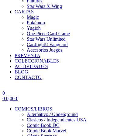
Pinturas
Star Wars X-Wing
CARTAS
Magic
Pokémon
Yugioh
One Piece Card Game
Star Wars Unlimited
Cardfight!! Vanguard
Accesorios Juegos
PREVENTA
COLECCIONABLES
ACTIVIDADES
BLOG
CONTACTO
0
0
0,00
€
COMICS/LIBROS
Alternativo / Underground
Clasicos / Independientes USA
Comic Book DC
Comic Book Marvel