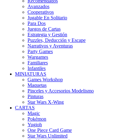
Recomendados
Avanzados
Cooperativos
Jugable En Solitario
Para Dos
Juegos de Cartas
Estrategia y Gestión
Puzzles, Deducción y Escape
Narrativos y Aventuras
Party Games
Wargames
Familiares
Infantiles
MINIATURAS
Games Workshop
Maquetas
Pinceles y Accesorios Modelismo
Pinturas
Star Wars X-Wing
CARTAS
Magic
Pokémon
Yugioh
One Piece Card Game
Star Wars Unlimited