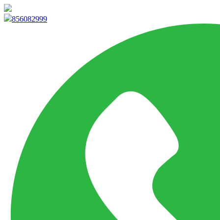
info@marketpvp.es
856082999