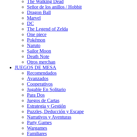
The Walking Dead
Señor de los anillos / Hobbit
Dragon Ball
Marvel
DC
The Legend of Zelda
One piece
Pokémon
Naruto
Sailor Moon
Death Note
Otros merchan
JUEGOS DE MESA
Recomendados
Avanzados
Cooperativos
Jugable En Solitario
Para Dos
Juegos de Cartas
Estrategia y Gestión
Puzzles, Deducción y Escape
Narrativos y Aventuras
Party Games
Wargames
Familiares