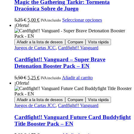
Magic the Gathering Tarkir: Tormenta
Dracónica Sobre de Juego
5,25
€
5,00
€
Seleccionar opciones
IVA incluido
¡Oferta!
Añadir a la lista de deseos
Compare
Vista rápida
Juegos de Cartas JCC
,
Cardfight!! Vanguard
Cardfight!! Vanguard – Super Brave
Detonation Booster Pack – EN
5,50
€
5,25
€
Añadir al carrito
IVA incluido
¡Oferta!
Añadir a la lista de deseos
Compare
Vista rápida
Juegos de Cartas JCC
,
Cardfight!! Vanguard
Cardfight!! Vanguard Future Card Buddyfight
Title Booster Pack – EN