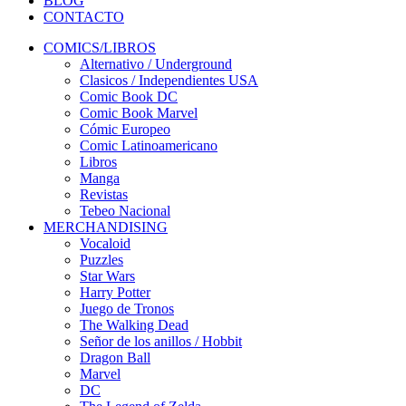
BLOG
CONTACTO
COMICS/LIBROS
Alternativo / Underground
Clasicos / Independientes USA
Comic Book DC
Comic Book Marvel
Cómic Europeo
Comic Latinoamericano
Libros
Manga
Revistas
Tebeo Nacional
MERCHANDISING
Vocaloid
Puzzles
Star Wars
Harry Potter
Juego de Tronos
The Walking Dead
Señor de los anillos / Hobbit
Dragon Ball
Marvel
DC