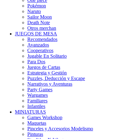
One piece
Pokémon
Naruto
Sailor Moon
Death Note
Otros merchan
JUEGOS DE MESA
Recomendados
Avanzados
Cooperativos
Jugable En Solitario
Para Dos
Juegos de Cartas
Estrategia y Gestión
Puzzles, Deducción y Escape
Narrativos y Aventuras
Party Games
Wargames
Familiares
Infantiles
MINIATURAS
Games Workshop
Maquetas
Pinceles y Accesorios Modelismo
Pinturas