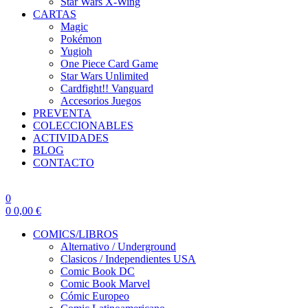
Star Wars X-Wing
CARTAS
Magic
Pokémon
Yugioh
One Piece Card Game
Star Wars Unlimited
Cardfight!! Vanguard
Accesorios Juegos
PREVENTA
COLECCIONABLES
ACTIVIDADES
BLOG
CONTACTO
0
0
0,00
€
COMICS/LIBROS
Alternativo / Underground
Clasicos / Independientes USA
Comic Book DC
Comic Book Marvel
Cómic Europeo