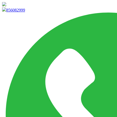
info@marketpvp.es
856082999