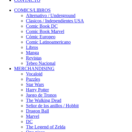
CONTACTO
COMICS/LIBROS
Alternativo / Underground
Clasicos / Independientes USA
Comic Book DC
Comic Book Marvel
Cómic Europeo
Comic Latinoamericano
Libros
Manga
Revistas
Tebeo Nacional
MERCHANDISING
Vocaloid
Puzzles
Star Wars
Harry Potter
Juego de Tronos
The Walking Dead
Señor de los anillos / Hobbit
Dragon Ball
Marvel
DC
The Legend of Zelda