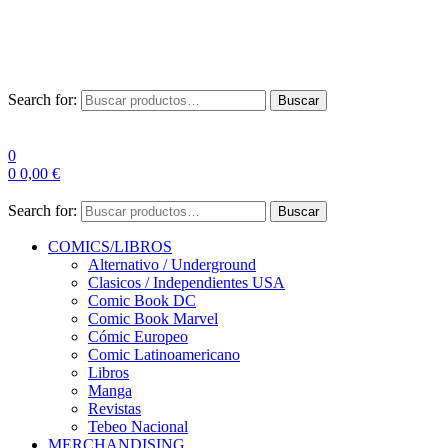
Las entre
Search for:
Buscar
0
0
0,00
€
Search for:
Buscar
COMICS/LIBROS
Alternativo / Underground
Clasicos / Independientes USA
Comic Book DC
Comic Book Marvel
Cómic Europeo
Comic Latinoamericano
Libros
Manga
Revistas
Tebeo Nacional
MERCHANDISING