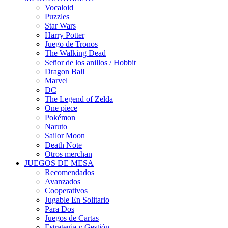
Vocaloid
Puzzles
Star Wars
Harry Potter
Juego de Tronos
The Walking Dead
Señor de los anillos / Hobbit
Dragon Ball
Marvel
DC
The Legend of Zelda
One piece
Pokémon
Naruto
Sailor Moon
Death Note
Otros merchan
JUEGOS DE MESA
Recomendados
Avanzados
Cooperativos
Jugable En Solitario
Para Dos
Juegos de Cartas
Estrategia y Gestión