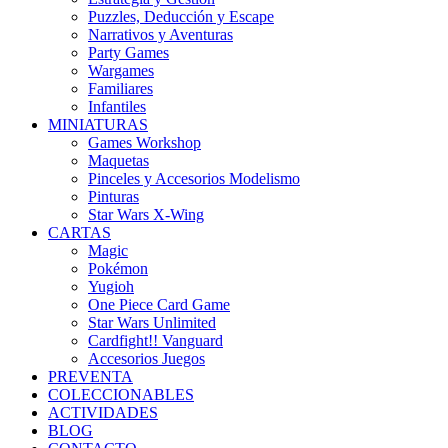
Puzzles, Deducción y Escape
Narrativos y Aventuras
Party Games
Wargames
Familiares
Infantiles
MINIATURAS
Games Workshop
Maquetas
Pinceles y Accesorios Modelismo
Pinturas
Star Wars X-Wing
CARTAS
Magic
Pokémon
Yugioh
One Piece Card Game
Star Wars Unlimited
Cardfight!! Vanguard
Accesorios Juegos
PREVENTA
COLECCIONABLES
ACTIVIDADES
BLOG