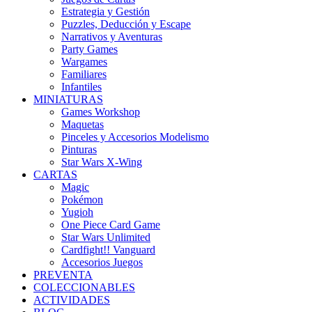
Estrategia y Gestión
Puzzles, Deducción y Escape
Narrativos y Aventuras
Party Games
Wargames
Familiares
Infantiles
MINIATURAS
Games Workshop
Maquetas
Pinceles y Accesorios Modelismo
Pinturas
Star Wars X-Wing
CARTAS
Magic
Pokémon
Yugioh
One Piece Card Game
Star Wars Unlimited
Cardfight!! Vanguard
Accesorios Juegos
PREVENTA
COLECCIONABLES
ACTIVIDADES