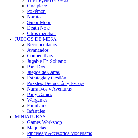
The Legend of Zelda
One piece
Pokémon
Naruto
Sailor Moon
Death Note
Otros merchan
JUEGOS DE MESA
Recomendados
Avanzados
Cooperativos
Jugable En Solitario
Para Dos
Juegos de Cartas
Estrategia y Gestión
Puzzles, Deducción y Escape
Narrativos y Aventuras
Party Games
Wargames
Familiares
Infantiles
MINIATURAS
Games Workshop
Maquetas
Pinceles y Accesorios Modelismo