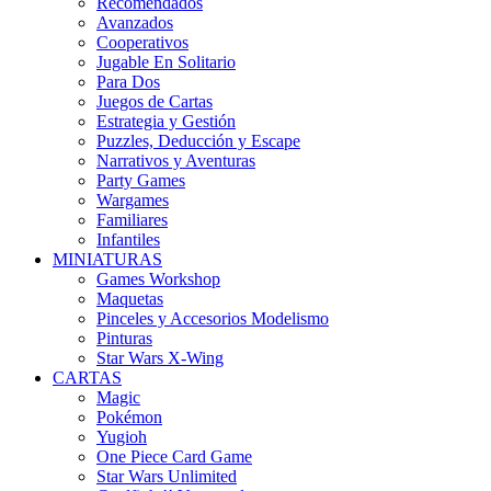
Recomendados
Avanzados
Cooperativos
Jugable En Solitario
Para Dos
Juegos de Cartas
Estrategia y Gestión
Puzzles, Deducción y Escape
Narrativos y Aventuras
Party Games
Wargames
Familiares
Infantiles
MINIATURAS
Games Workshop
Maquetas
Pinceles y Accesorios Modelismo
Pinturas
Star Wars X-Wing
CARTAS
Magic
Pokémon
Yugioh
One Piece Card Game
Star Wars Unlimited