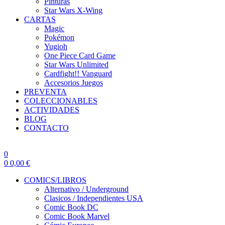
Pinturas
Star Wars X-Wing
CARTAS
Magic
Pokémon
Yugioh
One Piece Card Game
Star Wars Unlimited
Cardfight!! Vanguard
Accesorios Juegos
PREVENTA
COLECCIONABLES
ACTIVIDADES
BLOG
CONTACTO
0
0
0,00
€
COMICS/LIBROS
Alternativo / Underground
Clasicos / Independientes USA
Comic Book DC
Comic Book Marvel