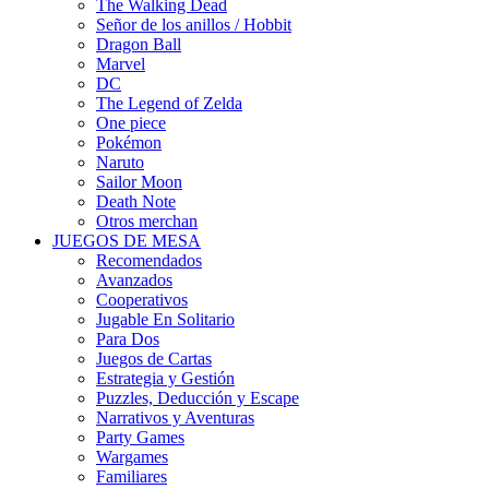
The Walking Dead
Señor de los anillos / Hobbit
Dragon Ball
Marvel
DC
The Legend of Zelda
One piece
Pokémon
Naruto
Sailor Moon
Death Note
Otros merchan
JUEGOS DE MESA
Recomendados
Avanzados
Cooperativos
Jugable En Solitario
Para Dos
Juegos de Cartas
Estrategia y Gestión
Puzzles, Deducción y Escape
Narrativos y Aventuras
Party Games
Wargames
Familiares