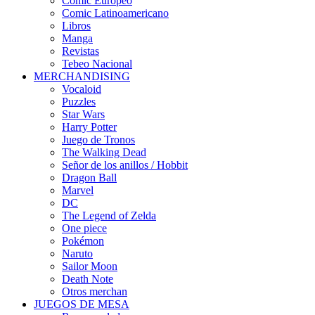
Cómic Europeo
Comic Latinoamericano
Libros
Manga
Revistas
Tebeo Nacional
MERCHANDISING
Vocaloid
Puzzles
Star Wars
Harry Potter
Juego de Tronos
The Walking Dead
Señor de los anillos / Hobbit
Dragon Ball
Marvel
DC
The Legend of Zelda
One piece
Pokémon
Naruto
Sailor Moon
Death Note
Otros merchan
JUEGOS DE MESA