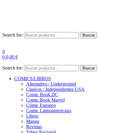
Envío Gratis a partir de 100€ para Península
Las entregas pueden sufrir demoras por alta demanda en las
empresas de mensajería.
Search for:
Buscar
0
0
0,00
€
Search for:
Buscar
COMICS/LIBROS
Alternativo / Underground
Clasicos / Independientes USA
Comic Book DC
Comic Book Marvel
Cómic Europeo
Comic Latinoamericano
Libros
Manga
Revistas
Tebeo Nacional