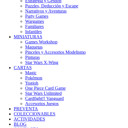
Estrategia y Gestión
Puzzles, Deducción y Escape
Narrativos y Aventuras
Party Games
Wargames
Familiares
Infantiles
MINIATURAS
Games Workshop
Maquetas
Pinceles y Accesorios Modelismo
Pinturas
Star Wars X-Wing
CARTAS
Magic
Pokémon
Yugioh
One Piece Card Game
Star Wars Unlimited
Cardfight!! Vanguard
Accesorios Juegos
PREVENTA
COLECCIONABLES
ACTIVIDADES
BLOG