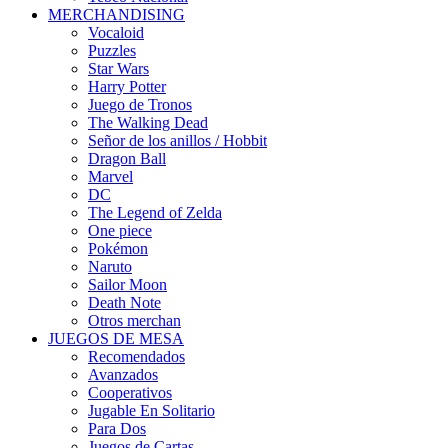
MERCHANDISING
Vocaloid
Puzzles
Star Wars
Harry Potter
Juego de Tronos
The Walking Dead
Señor de los anillos / Hobbit
Dragon Ball
Marvel
DC
The Legend of Zelda
One piece
Pokémon
Naruto
Sailor Moon
Death Note
Otros merchan
JUEGOS DE MESA
Recomendados
Avanzados
Cooperativos
Jugable En Solitario
Para Dos
Juegos de Cartas