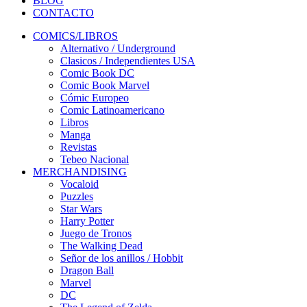
BLOG
CONTACTO
COMICS/LIBROS
Alternativo / Underground
Clasicos / Independientes USA
Comic Book DC
Comic Book Marvel
Cómic Europeo
Comic Latinoamericano
Libros
Manga
Revistas
Tebeo Nacional
MERCHANDISING
Vocaloid
Puzzles
Star Wars
Harry Potter
Juego de Tronos
The Walking Dead
Señor de los anillos / Hobbit
Dragon Ball
Marvel
DC