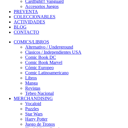
Cardfight!! Vanguard
Accesorios Juegos
PREVENTA
COLECCIONABLES
ACTIVIDADES
BLOG
CONTACTO
COMICS/LIBROS
Alternativo / Underground
Clasicos / Independientes USA
Comic Book DC
Comic Book Marvel
Cómic Europeo
Comic Latinoamericano
Libros
Manga
Revistas
Tebeo Nacional
MERCHANDISING
Vocaloid
Puzzles
Star Wars
Harry Potter
Juego de Tronos