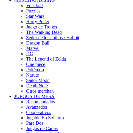
MERCHANDISING
Vocaloid
Puzzles
Star Wars
Harry Potter
Juego de Tronos
The Walking Dead
Señor de los anillos / Hobbit
Dragon Ball
Marvel
DC
The Legend of Zelda
One piece
Pokémon
Naruto
Sailor Moon
Death Note
Otros merchan
JUEGOS DE MESA
Recomendados
Avanzados
Cooperativos
Jugable En Solitario
Para Dos
Juegos de Cartas