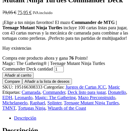
79,95
€
75,95
€
IVA incluido
¡Elige a tus ninjas favoritos! El mazo
Commander de MTG |
Teenage Mutant Ninja Turtles
incluye 100 cartas listas para jugar,
con 43 cartas nuevas y la mecánica de camarada para combinar a las
tortugas como prefieras. ¡Perfecto para tus partidas de multijugador!
Hay existencias
Compra este producto ahora y gana
76
Points!
Magic: The Gathering® | Teenage Mutant Ninja Turtles
Commander Deck cantidad
Añadir al carrito
Compare
Añadir a la lista de deseos
SKU:
195166308333
Categorías:
Juegos de Cartas JCC
,
Magic
Etiquetas:
Camarada
,
Commander
,
Deck listo para jugar
,
Donatello
,
EDH
,
Leonardo
,
Magic: The Gathering
,
Mazo Preconstruido
,
Michelangelo
,
Raphael
,
Splinter
,
Teenage Mutant Ninja Turtles
,
TMNT
,
Tortugas Ninja
,
Wizards of the Coast
Descripción
Descripción