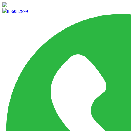
info@marketpvp.es
856082999