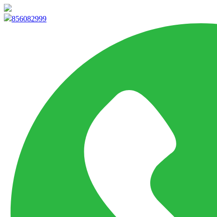
info@marketpvp.es
856082999