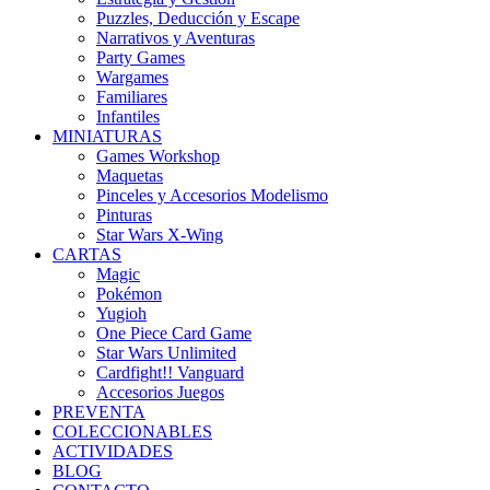
Puzzles, Deducción y Escape
Narrativos y Aventuras
Party Games
Wargames
Familiares
Infantiles
MINIATURAS
Games Workshop
Maquetas
Pinceles y Accesorios Modelismo
Pinturas
Star Wars X-Wing
CARTAS
Magic
Pokémon
Yugioh
One Piece Card Game
Star Wars Unlimited
Cardfight!! Vanguard
Accesorios Juegos
PREVENTA
COLECCIONABLES
ACTIVIDADES
BLOG