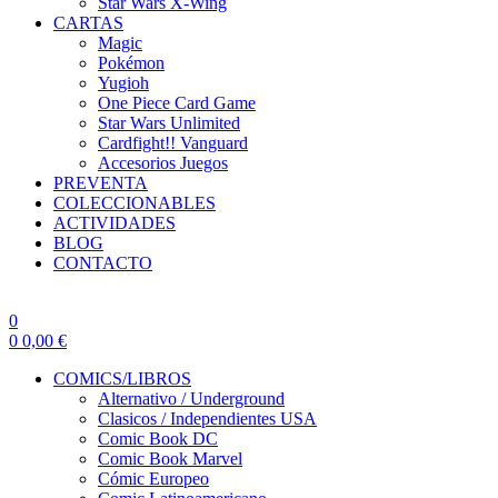
Star Wars X-Wing
CARTAS
Magic
Pokémon
Yugioh
One Piece Card Game
Star Wars Unlimited
Cardfight!! Vanguard
Accesorios Juegos
PREVENTA
COLECCIONABLES
ACTIVIDADES
BLOG
CONTACTO
0
0
0,00
€
COMICS/LIBROS
Alternativo / Underground
Clasicos / Independientes USA
Comic Book DC
Comic Book Marvel
Cómic Europeo