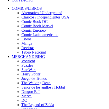
CONTACTO
COMICS/LIBROS
Alternativo / Underground
Clasicos / Independientes USA
Comic Book DC
Comic Book Marvel
Cómic Europeo
Comic Latinoamericano
Libros
Manga
Revistas
Tebeo Nacional
MERCHANDISING
Vocaloid
Puzzles
Star Wars
Harry Potter
Juego de Tronos
The Walking Dead
Señor de los anillos / Hobbit
Dragon Ball
Marvel
DC
The Legend of Zelda