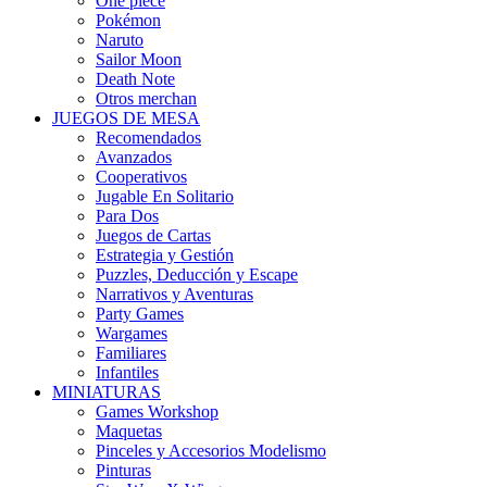
One piece
Pokémon
Naruto
Sailor Moon
Death Note
Otros merchan
JUEGOS DE MESA
Recomendados
Avanzados
Cooperativos
Jugable En Solitario
Para Dos
Juegos de Cartas
Estrategia y Gestión
Puzzles, Deducción y Escape
Narrativos y Aventuras
Party Games
Wargames
Familiares
Infantiles
MINIATURAS
Games Workshop
Maquetas
Pinceles y Accesorios Modelismo
Pinturas