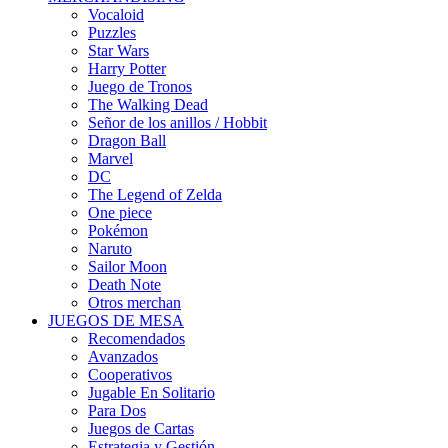
Vocaloid
Puzzles
Star Wars
Harry Potter
Juego de Tronos
The Walking Dead
Señor de los anillos / Hobbit
Dragon Ball
Marvel
DC
The Legend of Zelda
One piece
Pokémon
Naruto
Sailor Moon
Death Note
Otros merchan
JUEGOS DE MESA
Recomendados
Avanzados
Cooperativos
Jugable En Solitario
Para Dos
Juegos de Cartas
Estrategia y Gestión