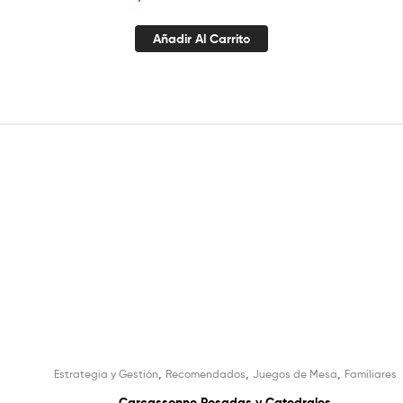
Añadir Al Carrito
,
,
,
Estrategia y Gestión
Recomendados
Juegos de Mesa
Familiares
Carcassonne Posadas y Catedrales