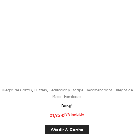
,
,
,
Juegos de Cartas
Puzzles, Deducción y Escape
Recomendados
Juegos de
,
Mesa
Familiares
Bang!
21,95
€
IVA incluido
Añadir Al Carrito