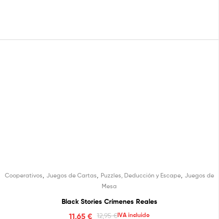
,
,
,
Cooperativos
Juegos de Cartas
Puzzles, Deducción y Escape
Juegos de
Mesa
Black Stories Crímenes Reales
11,65
€
12,95
€
IVA incluido