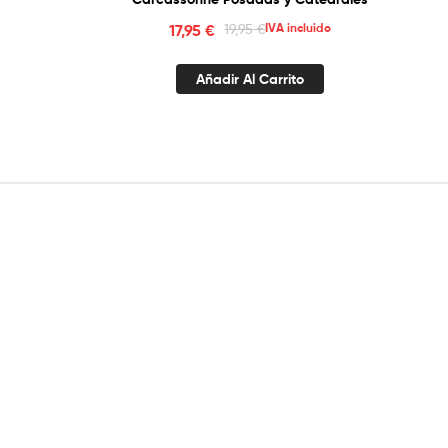
17,95
€
19,95
€
IVA incluido
Añadir Al Carrito