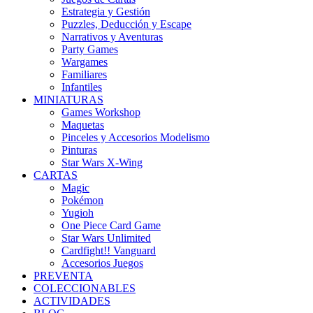
Estrategia y Gestión
Puzzles, Deducción y Escape
Narrativos y Aventuras
Party Games
Wargames
Familiares
Infantiles
MINIATURAS
Games Workshop
Maquetas
Pinceles y Accesorios Modelismo
Pinturas
Star Wars X-Wing
CARTAS
Magic
Pokémon
Yugioh
One Piece Card Game
Star Wars Unlimited
Cardfight!! Vanguard
Accesorios Juegos
PREVENTA
COLECCIONABLES
ACTIVIDADES