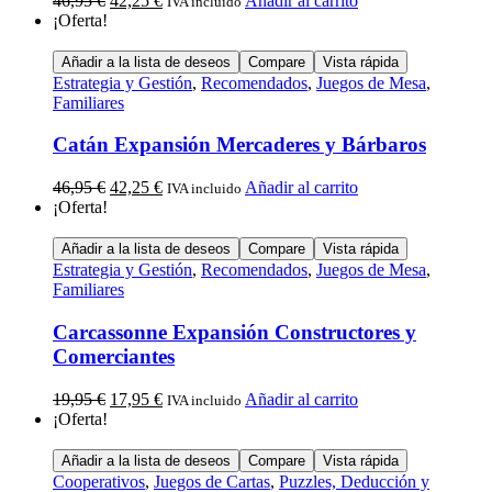
46,95
€
42,25
€
Añadir al carrito
IVA incluido
¡Oferta!
Añadir a la lista de deseos
Compare
Vista rápida
Estrategia y Gestión
,
Recomendados
,
Juegos de Mesa
,
Familiares
Catán Expansión Mercaderes y Bárbaros
46,95
€
42,25
€
Añadir al carrito
IVA incluido
¡Oferta!
Añadir a la lista de deseos
Compare
Vista rápida
Estrategia y Gestión
,
Recomendados
,
Juegos de Mesa
,
Familiares
Carcassonne Expansión Constructores y
Comerciantes
19,95
€
17,95
€
Añadir al carrito
IVA incluido
¡Oferta!
Añadir a la lista de deseos
Compare
Vista rápida
Cooperativos
,
Juegos de Cartas
,
Puzzles, Deducción y