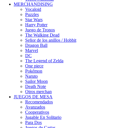
MERCHANDISING
Vocaloid
Puzzles
Star Wars
Harry Potter
Juego de Tronos
The Walking Dead
Señor de los anillos / Hobbit
Dragon Ball
Marvel
DC
The Legend of Zelda
One piece
Pokémon
Naruto
Sailor Moon
Death Note
Otros merchan
JUEGOS DE MESA
Recomendados
Avanzados
Cooperativos
Jugable En Solitario
Para Dos
Juegos de Cartas