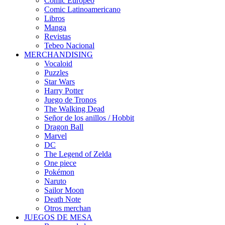
Cómic Europeo
Comic Latinoamericano
Libros
Manga
Revistas
Tebeo Nacional
MERCHANDISING
Vocaloid
Puzzles
Star Wars
Harry Potter
Juego de Tronos
The Walking Dead
Señor de los anillos / Hobbit
Dragon Ball
Marvel
DC
The Legend of Zelda
One piece
Pokémon
Naruto
Sailor Moon
Death Note
Otros merchan
JUEGOS DE MESA