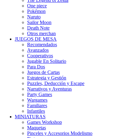
The Legend of Zelda
One piece
Pokémon
Naruto
Sailor Moon
Death Note
Otros merchan
JUEGOS DE MESA
Recomendados
Avanzados
Cooperativos
Jugable En Solitario
Para Dos
Juegos de Cartas
Estrategia y Gestión
Puzzles, Deducción y Escape
Narrativos y Aventuras
Party Games
Wargames
Familiares
Infantiles
MINIATURAS
Games Workshop
Maquetas
Pinceles y Accesorios Modelismo