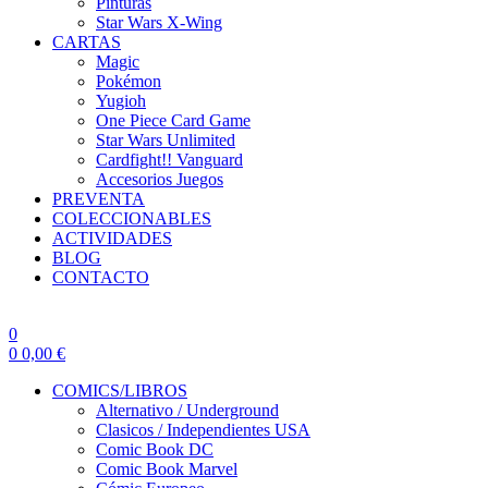
Pinturas
Star Wars X-Wing
CARTAS
Magic
Pokémon
Yugioh
One Piece Card Game
Star Wars Unlimited
Cardfight!! Vanguard
Accesorios Juegos
PREVENTA
COLECCIONABLES
ACTIVIDADES
BLOG
CONTACTO
0
0
0,00
€
COMICS/LIBROS
Alternativo / Underground
Clasicos / Independientes USA
Comic Book DC
Comic Book Marvel