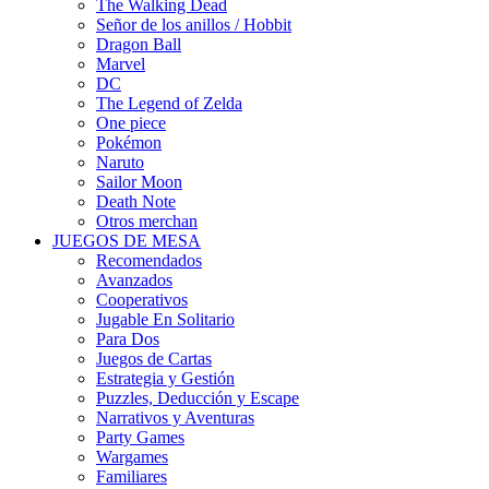
The Walking Dead
Señor de los anillos / Hobbit
Dragon Ball
Marvel
DC
The Legend of Zelda
One piece
Pokémon
Naruto
Sailor Moon
Death Note
Otros merchan
JUEGOS DE MESA
Recomendados
Avanzados
Cooperativos
Jugable En Solitario
Para Dos
Juegos de Cartas
Estrategia y Gestión
Puzzles, Deducción y Escape
Narrativos y Aventuras
Party Games
Wargames
Familiares