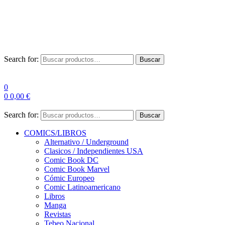
Envío Gratis a partir de 100€ para Península
Las entregas pueden sufrir demoras por alta demanda en las
empresas de mensajería.
Search for:
Buscar
0
0
0,00
€
Search for:
Buscar
COMICS/LIBROS
Alternativo / Underground
Clasicos / Independientes USA
Comic Book DC
Comic Book Marvel
Cómic Europeo
Comic Latinoamericano
Libros
Manga
Revistas
Tebeo Nacional