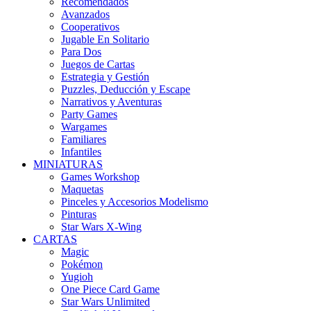
Recomendados
Avanzados
Cooperativos
Jugable En Solitario
Para Dos
Juegos de Cartas
Estrategia y Gestión
Puzzles, Deducción y Escape
Narrativos y Aventuras
Party Games
Wargames
Familiares
Infantiles
MINIATURAS
Games Workshop
Maquetas
Pinceles y Accesorios Modelismo
Pinturas
Star Wars X-Wing
CARTAS
Magic
Pokémon
Yugioh
One Piece Card Game
Star Wars Unlimited