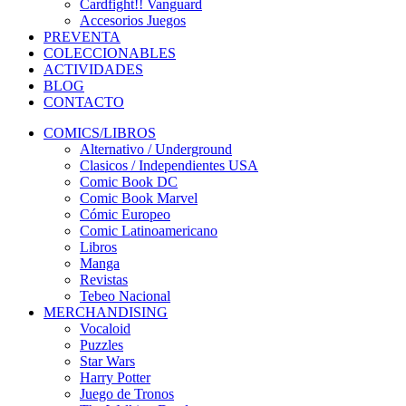
Cardfight!! Vanguard
Accesorios Juegos
PREVENTA
COLECCIONABLES
ACTIVIDADES
BLOG
CONTACTO
COMICS/LIBROS
Alternativo / Underground
Clasicos / Independientes USA
Comic Book DC
Comic Book Marvel
Cómic Europeo
Comic Latinoamericano
Libros
Manga
Revistas
Tebeo Nacional
MERCHANDISING
Vocaloid
Puzzles
Star Wars
Harry Potter
Juego de Tronos