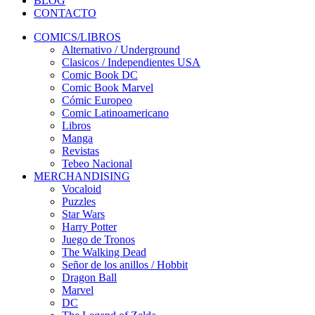
BLOG
CONTACTO
COMICS/LIBROS
Alternativo / Underground
Clasicos / Independientes USA
Comic Book DC
Comic Book Marvel
Cómic Europeo
Comic Latinoamericano
Libros
Manga
Revistas
Tebeo Nacional
MERCHANDISING
Vocaloid
Puzzles
Star Wars
Harry Potter
Juego de Tronos
The Walking Dead
Señor de los anillos / Hobbit
Dragon Ball
Marvel
DC