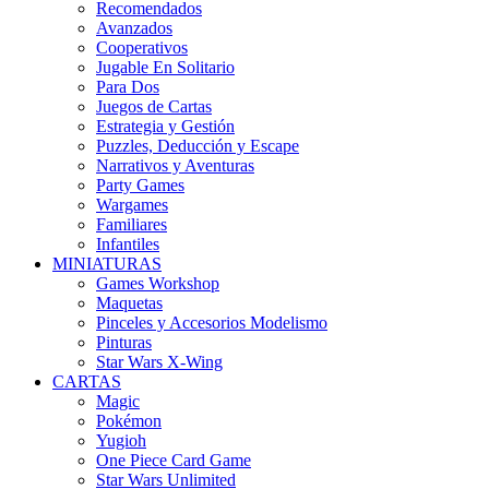
Recomendados
Avanzados
Cooperativos
Jugable En Solitario
Para Dos
Juegos de Cartas
Estrategia y Gestión
Puzzles, Deducción y Escape
Narrativos y Aventuras
Party Games
Wargames
Familiares
Infantiles
MINIATURAS
Games Workshop
Maquetas
Pinceles y Accesorios Modelismo
Pinturas
Star Wars X-Wing
CARTAS
Magic
Pokémon
Yugioh
One Piece Card Game
Star Wars Unlimited