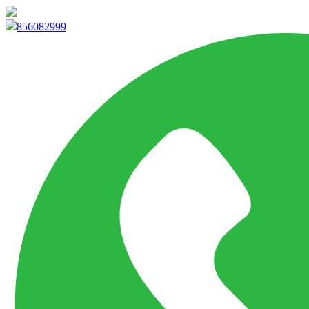
info@marketpvp.es
856082999