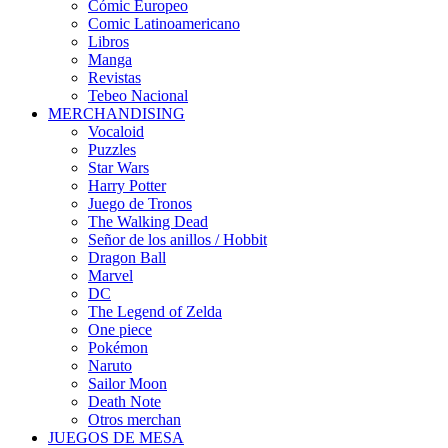
Cómic Europeo
Comic Latinoamericano
Libros
Manga
Revistas
Tebeo Nacional
MERCHANDISING
Vocaloid
Puzzles
Star Wars
Harry Potter
Juego de Tronos
The Walking Dead
Señor de los anillos / Hobbit
Dragon Ball
Marvel
DC
The Legend of Zelda
One piece
Pokémon
Naruto
Sailor Moon
Death Note
Otros merchan
JUEGOS DE MESA