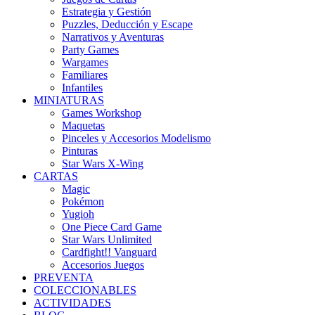
Estrategia y Gestión
Puzzles, Deducción y Escape
Narrativos y Aventuras
Party Games
Wargames
Familiares
Infantiles
MINIATURAS
Games Workshop
Maquetas
Pinceles y Accesorios Modelismo
Pinturas
Star Wars X-Wing
CARTAS
Magic
Pokémon
Yugioh
One Piece Card Game
Star Wars Unlimited
Cardfight!! Vanguard
Accesorios Juegos
PREVENTA
COLECCIONABLES
ACTIVIDADES