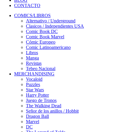
BLOG
CONTACTO
COMICS/LIBROS
Alternativo / Underground
Clasicos / Independientes USA
Comic Book DC
Comic Book Marvel
Cómic Europeo
Comic Latinoamericano
Libros
Manga
Revistas
Tebeo Nacional
MERCHANDISING
Vocaloid
Puzzles
Star Wars
Harry Potter
Juego de Tronos
The Walking Dead
Señor de los anillos / Hobbit
Dragon Ball
Marvel
DC