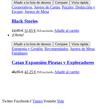
Añadir a la lista de deseos
Compare
Vista rápida
Cooperativos
,
Juegos de Cartas
,
Puzzles, Deducción y
Escape
,
Juegos de Mesa
Black Stories
12,95
€
11,65
€
Añadir al carrito
IVA incluido
¡Oferta!
Añadir a la lista de deseos
Compare
Vista rápida
Estrategia y Gestión
,
Recomendados
,
Juegos de Mesa
,
Familiares
Catan Expansión Piratas y Exploradores
46,95
€
42,25
€
Añadir al carrito
IVA incluido
Calle Descalzos, 1,
11401 Jerez de la Frontera, Cádiz
Twitter
Facebook-f
Vimeo
Youtube
Yelp