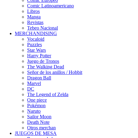
Cómic Europeo
Comic Latinoamericano
Libros
Manga
Revistas
Tebeo Nacional
MERCHANDISING
Vocaloid
Puzzles
Star Wars
Harry Potter
Juego de Tronos
The Walking Dead
Señor de los anillos / Hobbit
Dragon Ball
Marvel
DC
The Legend of Zelda
One piece
Pokémon
Naruto
Sailor Moon
Death Note
Otros merchan
JUEGOS DE MESA