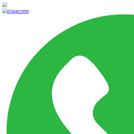
info@marketpvp.es
856082999