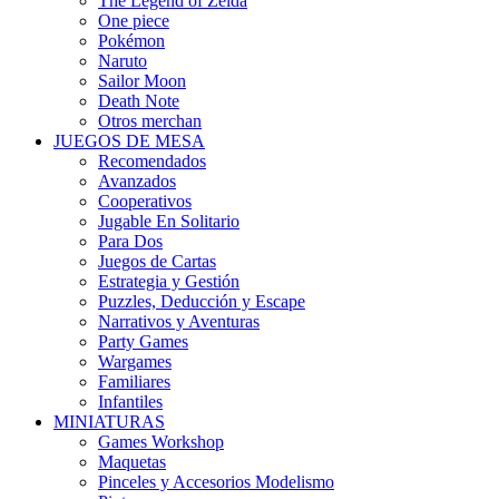
The Legend of Zelda
One piece
Pokémon
Naruto
Sailor Moon
Death Note
Otros merchan
JUEGOS DE MESA
Recomendados
Avanzados
Cooperativos
Jugable En Solitario
Para Dos
Juegos de Cartas
Estrategia y Gestión
Puzzles, Deducción y Escape
Narrativos y Aventuras
Party Games
Wargames
Familiares
Infantiles
MINIATURAS
Games Workshop
Maquetas
Pinceles y Accesorios Modelismo