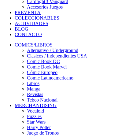
Cardfight!! Vanguard
Accesorios Juegos
PREVENTA
COLECCIONABLES
ACTIVIDADES
BLOG
CONTACTO
COMICS/LIBROS
Alternativo / Underground
Clasicos / Independientes USA
Comic Book DC
Comic Book Marvel
Cómic Europeo
Comic Latinoamericano
Libros
Manga
Revistas
Tebeo Nacional
MERCHANDISING
Vocaloid
Puzzles
Star Wars
Harry Potter
Juego de Tronos