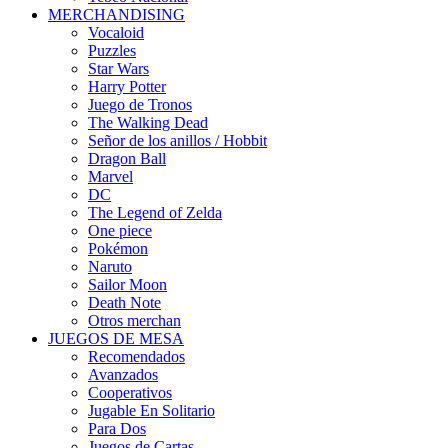
MERCHANDISING
Vocaloid
Puzzles
Star Wars
Harry Potter
Juego de Tronos
The Walking Dead
Señor de los anillos / Hobbit
Dragon Ball
Marvel
DC
The Legend of Zelda
One piece
Pokémon
Naruto
Sailor Moon
Death Note
Otros merchan
JUEGOS DE MESA
Recomendados
Avanzados
Cooperativos
Jugable En Solitario
Para Dos
Juegos de Cartas