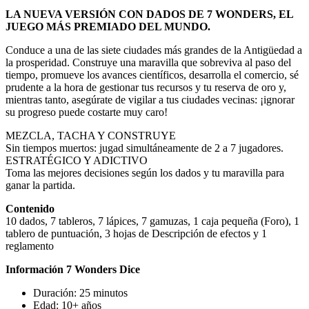
LA NUEVA VERSIÓN CON DADOS DE 7 WONDERS, EL
JUEGO MÁS PREMIADO DEL MUNDO.
Conduce a una de las siete ciudades más grandes de la Antigüedad a
la prosperidad. Construye una maravilla que sobreviva al paso del
tiempo, promueve los avances científicos, desarrolla el comercio, sé
prudente a la hora de gestionar tus recursos y tu reserva de oro y,
mientras tanto, asegúrate de vigilar a tus ciudades vecinas: ¡ignorar
su progreso puede costarte muy caro!
MEZCLA, TACHA Y CONSTRUYE
Sin tiempos muertos: jugad simultáneamente de 2 a 7 jugadores.
ESTRATÉGICO Y ADICTIVO
Toma las mejores decisiones según los dados y tu maravilla para
ganar la partida.
Contenido
10 dados, 7 tableros, 7 lápices, 7 gamuzas, 1 caja pequeña (Foro), 1
tablero de puntuación, 3 hojas de Descripción de efectos y 1
reglamento
Información 7 Wonders Dice
Duración: 25 minutos
Edad: 10+ años