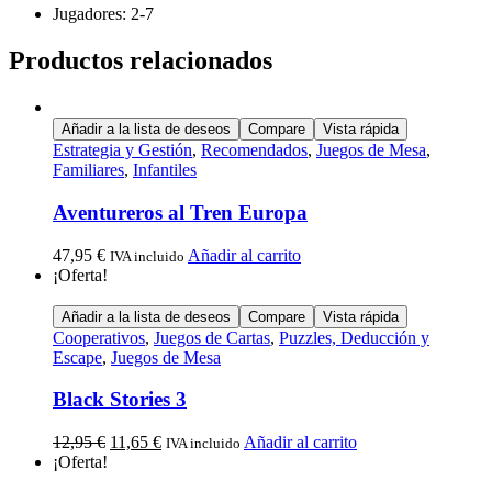
Jugadores: 2-7
Productos relacionados
Añadir a la lista de deseos
Compare
Vista rápida
Estrategia y Gestión
,
Recomendados
,
Juegos de Mesa
,
Familiares
,
Infantiles
Aventureros al Tren Europa
47,95
€
Añadir al carrito
IVA incluido
¡Oferta!
Añadir a la lista de deseos
Compare
Vista rápida
Cooperativos
,
Juegos de Cartas
,
Puzzles, Deducción y
Escape
,
Juegos de Mesa
Black Stories 3
12,95
€
11,65
€
Añadir al carrito
IVA incluido
¡Oferta!