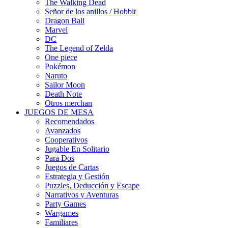
The Walking Dead
Señor de los anillos / Hobbit
Dragon Ball
Marvel
DC
The Legend of Zelda
One piece
Pokémon
Naruto
Sailor Moon
Death Note
Otros merchan
JUEGOS DE MESA
Recomendados
Avanzados
Cooperativos
Jugable En Solitario
Para Dos
Juegos de Cartas
Estrategia y Gestión
Puzzles, Deducción y Escape
Narrativos y Aventuras
Party Games
Wargames
Familiares