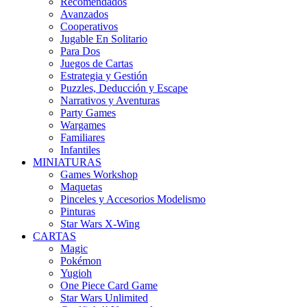
Recomendados
Avanzados
Cooperativos
Jugable En Solitario
Para Dos
Juegos de Cartas
Estrategia y Gestión
Puzzles, Deducción y Escape
Narrativos y Aventuras
Party Games
Wargames
Familiares
Infantiles
MINIATURAS
Games Workshop
Maquetas
Pinceles y Accesorios Modelismo
Pinturas
Star Wars X-Wing
CARTAS
Magic
Pokémon
Yugioh
One Piece Card Game
Star Wars Unlimited