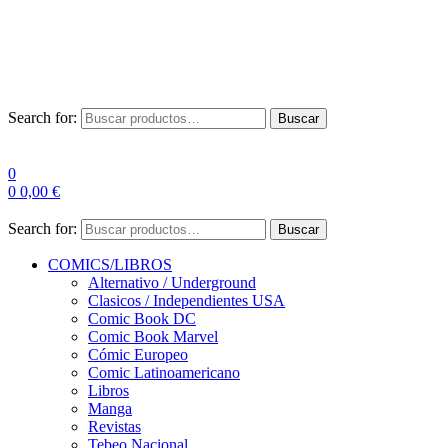
Envío Gratis a partir de 100€ para Península
Las entregas pueden sufrir demoras por alta demanda en las
empresas de mensajería.
Search for:
Buscar
0
0
0,00
€
Search for:
Buscar
COMICS/LIBROS
Alternativo / Underground
Clasicos / Independientes USA
Comic Book DC
Comic Book Marvel
Cómic Europeo
Comic Latinoamericano
Libros
Manga
Revistas
Tebeo Nacional