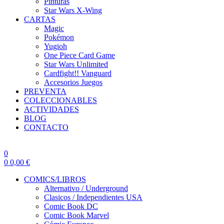
Pinturas
Star Wars X-Wing
CARTAS
Magic
Pokémon
Yugioh
One Piece Card Game
Star Wars Unlimited
Cardfight!! Vanguard
Accesorios Juegos
PREVENTA
COLECCIONABLES
ACTIVIDADES
BLOG
CONTACTO
0
0
0,00
€
COMICS/LIBROS
Alternativo / Underground
Clasicos / Independientes USA
Comic Book DC
Comic Book Marvel