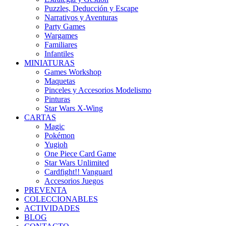
Puzzles, Deducción y Escape
Narrativos y Aventuras
Party Games
Wargames
Familiares
Infantiles
MINIATURAS
Games Workshop
Maquetas
Pinceles y Accesorios Modelismo
Pinturas
Star Wars X-Wing
CARTAS
Magic
Pokémon
Yugioh
One Piece Card Game
Star Wars Unlimited
Cardfight!! Vanguard
Accesorios Juegos
PREVENTA
COLECCIONABLES
ACTIVIDADES
BLOG