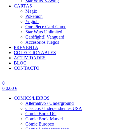
Star Wars X-Wing
CARTAS
Magic
Pokémon
Yugioh
One Piece Card Game
Star Wars Unlimited
Cardfight!! Vanguard
Accesorios Juegos
PREVENTA
COLECCIONABLES
ACTIVIDADES
BLOG
CONTACTO
0
0
0,00
€
COMICS/LIBROS
Alternativo / Underground
Clasicos / Independientes USA
Comic Book DC
Comic Book Marvel
Cómic Europeo