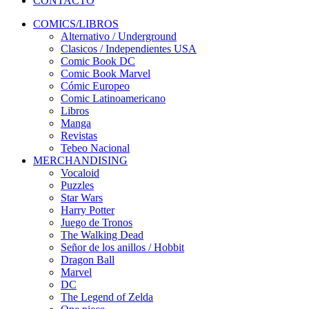
CONTACTO
COMICS/LIBROS
Alternativo / Underground
Clasicos / Independientes USA
Comic Book DC
Comic Book Marvel
Cómic Europeo
Comic Latinoamericano
Libros
Manga
Revistas
Tebeo Nacional
MERCHANDISING
Vocaloid
Puzzles
Star Wars
Harry Potter
Juego de Tronos
The Walking Dead
Señor de los anillos / Hobbit
Dragon Ball
Marvel
DC
The Legend of Zelda