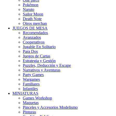
One piece
Pokémon
Naruto
Sailor Moon
Death Note
Otros merchan
JUEGOS DE MESA
Recomendados
Avanzados
Cooperativos
Jugable En Solitario
Para Dos
Juegos de Cartas
Estrategia y Gestión
Puzzles, Deducción y Escape
Narrativos y Aventuras
Party Games
Wargames
Familiares
Infantiles
MINIATURAS
Games Workshop
Maquetas
Pinceles y Accesorios Modelismo
Pinturas