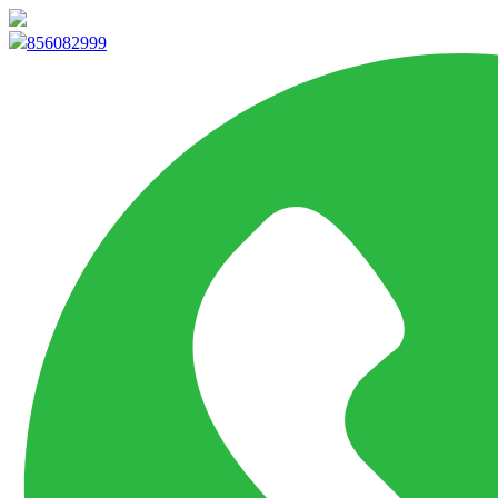
info@marketpvp.es
856082999