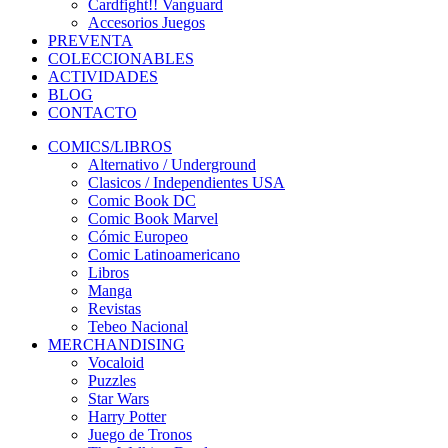
Cardfight!! Vanguard
Accesorios Juegos
PREVENTA
COLECCIONABLES
ACTIVIDADES
BLOG
CONTACTO
COMICS/LIBROS
Alternativo / Underground
Clasicos / Independientes USA
Comic Book DC
Comic Book Marvel
Cómic Europeo
Comic Latinoamericano
Libros
Manga
Revistas
Tebeo Nacional
MERCHANDISING
Vocaloid
Puzzles
Star Wars
Harry Potter
Juego de Tronos