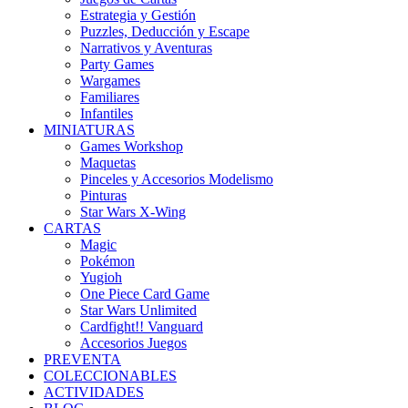
Estrategia y Gestión
Puzzles, Deducción y Escape
Narrativos y Aventuras
Party Games
Wargames
Familiares
Infantiles
MINIATURAS
Games Workshop
Maquetas
Pinceles y Accesorios Modelismo
Pinturas
Star Wars X-Wing
CARTAS
Magic
Pokémon
Yugioh
One Piece Card Game
Star Wars Unlimited
Cardfight!! Vanguard
Accesorios Juegos
PREVENTA
COLECCIONABLES
ACTIVIDADES