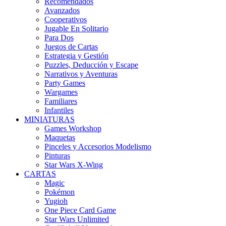
Recomendados
Avanzados
Cooperativos
Jugable En Solitario
Para Dos
Juegos de Cartas
Estrategia y Gestión
Puzzles, Deducción y Escape
Narrativos y Aventuras
Party Games
Wargames
Familiares
Infantiles
MINIATURAS
Games Workshop
Maquetas
Pinceles y Accesorios Modelismo
Pinturas
Star Wars X-Wing
CARTAS
Magic
Pokémon
Yugioh
One Piece Card Game
Star Wars Unlimited