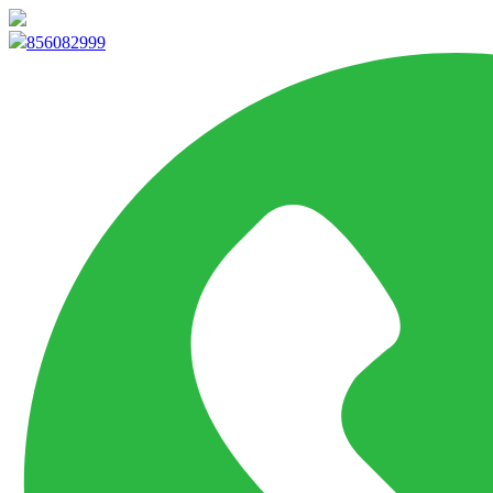
info@marketpvp.es
856082999