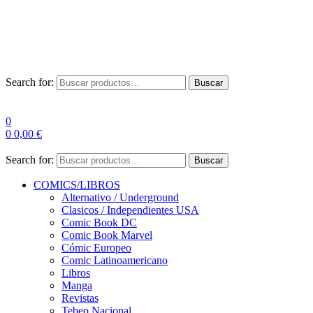
Envío Gratis a partir de 100€ para Península
Las entregas pueden sufrir demoras por alta demanda en las
empresas de mensajería.
Search for:
Buscar
0
0
0,00
€
Search for:
Buscar
COMICS/LIBROS
Alternativo / Underground
Clasicos / Independientes USA
Comic Book DC
Comic Book Marvel
Cómic Europeo
Comic Latinoamericano
Libros
Manga
Revistas
Tebeo Nacional