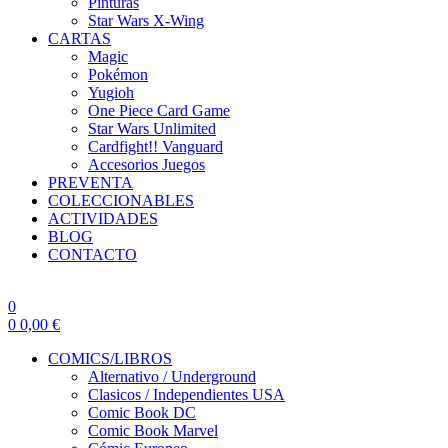
Pinturas
Star Wars X-Wing
CARTAS
Magic
Pokémon
Yugioh
One Piece Card Game
Star Wars Unlimited
Cardfight!! Vanguard
Accesorios Juegos
PREVENTA
COLECCIONABLES
ACTIVIDADES
BLOG
CONTACTO
0
0
0,00
€
COMICS/LIBROS
Alternativo / Underground
Clasicos / Independientes USA
Comic Book DC
Comic Book Marvel