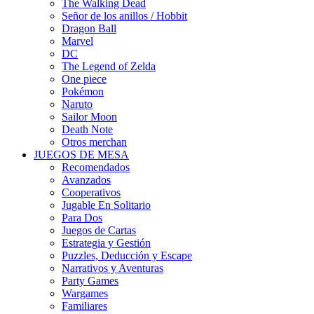
The Walking Dead
Señor de los anillos / Hobbit
Dragon Ball
Marvel
DC
The Legend of Zelda
One piece
Pokémon
Naruto
Sailor Moon
Death Note
Otros merchan
JUEGOS DE MESA
Recomendados
Avanzados
Cooperativos
Jugable En Solitario
Para Dos
Juegos de Cartas
Estrategia y Gestión
Puzzles, Deducción y Escape
Narrativos y Aventuras
Party Games
Wargames
Familiares