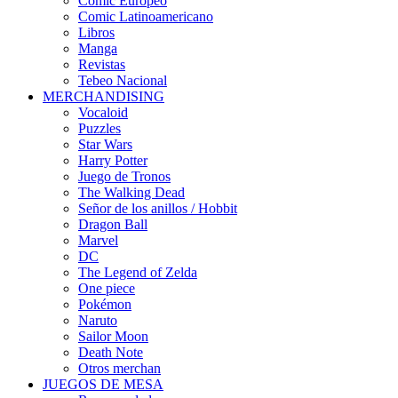
Cómic Europeo
Comic Latinoamericano
Libros
Manga
Revistas
Tebeo Nacional
MERCHANDISING
Vocaloid
Puzzles
Star Wars
Harry Potter
Juego de Tronos
The Walking Dead
Señor de los anillos / Hobbit
Dragon Ball
Marvel
DC
The Legend of Zelda
One piece
Pokémon
Naruto
Sailor Moon
Death Note
Otros merchan
JUEGOS DE MESA