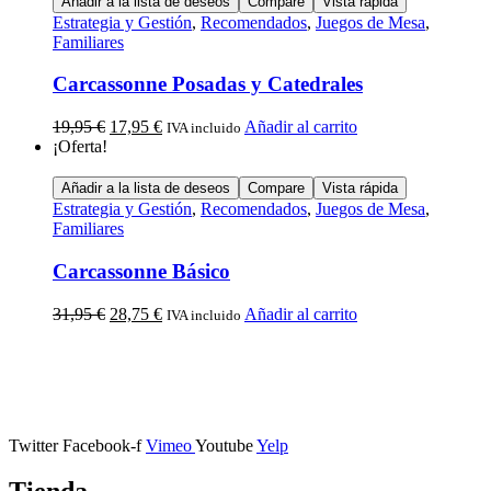
Añadir a la lista de deseos
Compare
Vista rápida
Estrategia y Gestión
,
Recomendados
,
Juegos de Mesa
,
Familiares
Carcassonne Posadas y Catedrales
19,95
€
17,95
€
Añadir al carrito
IVA incluido
¡Oferta!
Añadir a la lista de deseos
Compare
Vista rápida
Estrategia y Gestión
,
Recomendados
,
Juegos de Mesa
,
Familiares
Carcassonne Básico
31,95
€
28,75
€
Añadir al carrito
IVA incluido
Calle Descalzos, 1,
11401 Jerez de la Frontera, Cádiz
Twitter
Facebook-f
Vimeo
Youtube
Yelp