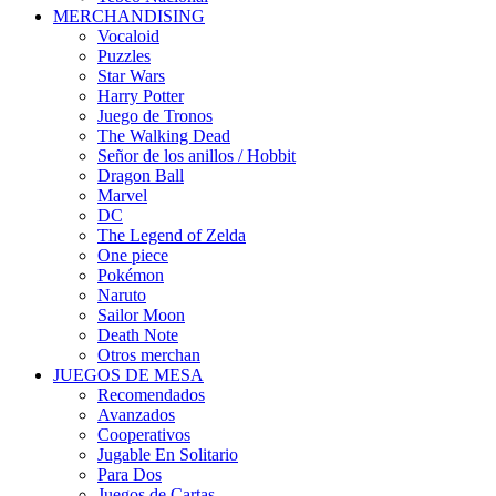
MERCHANDISING
Vocaloid
Puzzles
Star Wars
Harry Potter
Juego de Tronos
The Walking Dead
Señor de los anillos / Hobbit
Dragon Ball
Marvel
DC
The Legend of Zelda
One piece
Pokémon
Naruto
Sailor Moon
Death Note
Otros merchan
JUEGOS DE MESA
Recomendados
Avanzados
Cooperativos
Jugable En Solitario
Para Dos
Juegos de Cartas