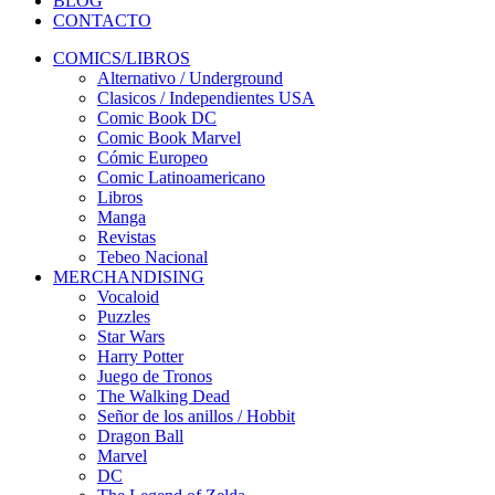
BLOG
CONTACTO
COMICS/LIBROS
Alternativo / Underground
Clasicos / Independientes USA
Comic Book DC
Comic Book Marvel
Cómic Europeo
Comic Latinoamericano
Libros
Manga
Revistas
Tebeo Nacional
MERCHANDISING
Vocaloid
Puzzles
Star Wars
Harry Potter
Juego de Tronos
The Walking Dead
Señor de los anillos / Hobbit
Dragon Ball
Marvel
DC