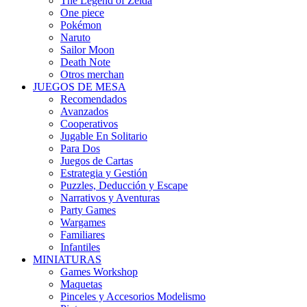
The Legend of Zelda
One piece
Pokémon
Naruto
Sailor Moon
Death Note
Otros merchan
JUEGOS DE MESA
Recomendados
Avanzados
Cooperativos
Jugable En Solitario
Para Dos
Juegos de Cartas
Estrategia y Gestión
Puzzles, Deducción y Escape
Narrativos y Aventuras
Party Games
Wargames
Familiares
Infantiles
MINIATURAS
Games Workshop
Maquetas
Pinceles y Accesorios Modelismo