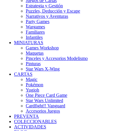
Juegos de Cartas
Estrategia y Gestión
Puzzles, Deducción y Escape
Narrativos y Aventuras
Party Games
Wargames
Familiares
Infantiles
MINIATURAS
Games Workshop
Maquetas
Pinceles y Accesorios Modelismo
Pinturas
Star Wars X-Wing
CARTAS
Magic
Pokémon
Yugioh
One Piece Card Game
Star Wars Unlimited
Cardfight!! Vanguard
Accesorios Juegos
PREVENTA
COLECCIONABLES
ACTIVIDADES