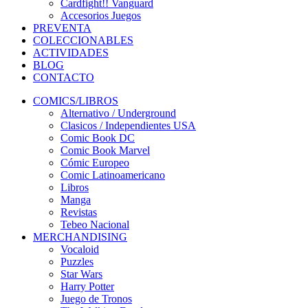
Cardfight!! Vanguard
Accesorios Juegos
PREVENTA
COLECCIONABLES
ACTIVIDADES
BLOG
CONTACTO
COMICS/LIBROS
Alternativo / Underground
Clasicos / Independientes USA
Comic Book DC
Comic Book Marvel
Cómic Europeo
Comic Latinoamericano
Libros
Manga
Revistas
Tebeo Nacional
MERCHANDISING
Vocaloid
Puzzles
Star Wars
Harry Potter
Juego de Tronos