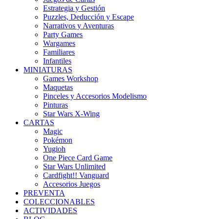
Estrategia y Gestión
Puzzles, Deducción y Escape
Narrativos y Aventuras
Party Games
Wargames
Familiares
Infantiles
MINIATURAS
Games Workshop
Maquetas
Pinceles y Accesorios Modelismo
Pinturas
Star Wars X-Wing
CARTAS
Magic
Pokémon
Yugioh
One Piece Card Game
Star Wars Unlimited
Cardfight!! Vanguard
Accesorios Juegos
PREVENTA
COLECCIONABLES
ACTIVIDADES