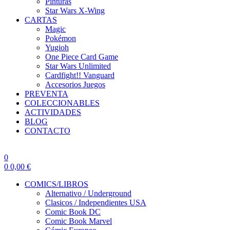
Pinturas
Star Wars X-Wing
CARTAS
Magic
Pokémon
Yugioh
One Piece Card Game
Star Wars Unlimited
Cardfight!! Vanguard
Accesorios Juegos
PREVENTA
COLECCIONABLES
ACTIVIDADES
BLOG
CONTACTO
0
0
0,00
€
COMICS/LIBROS
Alternativo / Underground
Clasicos / Independientes USA
Comic Book DC
Comic Book Marvel