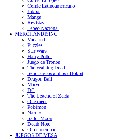
Cómic Europeo
Comic Latinoamericano
Libros
Manga
Revistas
Tebeo Nacional
MERCHANDISING
Vocaloid
Puzzles
Star Wars
Harry Potter
Juego de Tronos
The Walking Dead
Señor de los anillos / Hobbit
Dragon Ball
Marvel
DC
The Legend of Zelda
One piece
Pokémon
Naruto
Sailor Moon
Death Note
Otros merchan
JUEGOS DE MESA