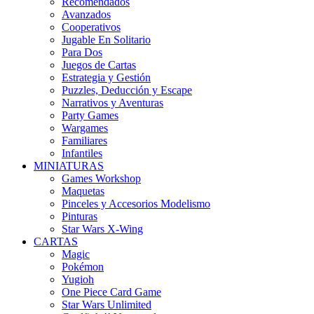
Recomendados
Avanzados
Cooperativos
Jugable En Solitario
Para Dos
Juegos de Cartas
Estrategia y Gestión
Puzzles, Deducción y Escape
Narrativos y Aventuras
Party Games
Wargames
Familiares
Infantiles
MINIATURAS
Games Workshop
Maquetas
Pinceles y Accesorios Modelismo
Pinturas
Star Wars X-Wing
CARTAS
Magic
Pokémon
Yugioh
One Piece Card Game
Star Wars Unlimited