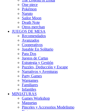
The Legend of Zelda
One piece
Pokémon
Naruto
Sailor Moon
Death Note
Otros merchan
JUEGOS DE MESA
Recomendados
Avanzados
Cooperativos
Jugable En Solitario
Para Dos
Juegos de Cartas
Estrategia y Gestión
Puzzles, Deducción y Escape
Narrativos y Aventuras
Party Games
Wargames
Familiares
Infantiles
MINIATURAS
Games Workshop
Maquetas
Pinceles y Accesorios Modelismo