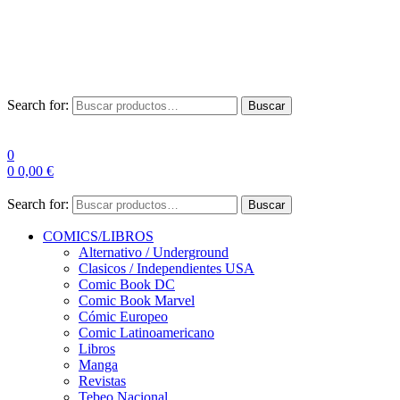
Envío Gratis a partir de 100€ para Península
Las entregas pueden sufrir demoras por alta demanda en las
empresas de mensajería.
Search for:
Buscar
0
0
0,00
€
Search for:
Buscar
COMICS/LIBROS
Alternativo / Underground
Clasicos / Independientes USA
Comic Book DC
Comic Book Marvel
Cómic Europeo
Comic Latinoamericano
Libros
Manga
Revistas
Tebeo Nacional