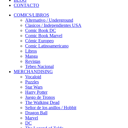
BLOG
CONTACTO
COMICS/LIBROS
Alternativo / Underground
Clasicos / Independientes USA
Comic Book DC
Comic Book Marvel
Cómic Europeo
Comic Latinoamericano
Libros
Manga
Revistas
Tebeo Nacional
MERCHANDISING
Vocaloid
Puzzles
Star Wars
Harry Potter
Juego de Tronos
The Walking Dead
Señor de los anillos / Hobbit
Dragon Ball
Marvel
DC