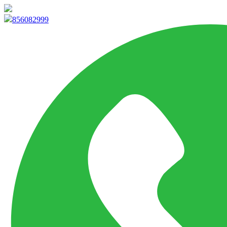
info@marketpvp.es
856082999