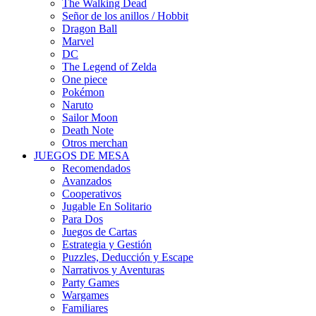
The Walking Dead
Señor de los anillos / Hobbit
Dragon Ball
Marvel
DC
The Legend of Zelda
One piece
Pokémon
Naruto
Sailor Moon
Death Note
Otros merchan
JUEGOS DE MESA
Recomendados
Avanzados
Cooperativos
Jugable En Solitario
Para Dos
Juegos de Cartas
Estrategia y Gestión
Puzzles, Deducción y Escape
Narrativos y Aventuras
Party Games
Wargames
Familiares