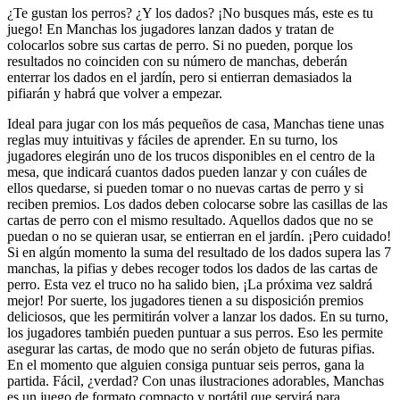
¿Te gustan los perros? ¿Y los dados? ¡No busques más, este es tu
juego! En Manchas los jugadores lanzan dados y tratan de
colocarlos sobre sus cartas de perro. Si no pueden, porque los
resultados no coinciden con su número de manchas, deberán
enterrar los dados en el jardín, pero si entierran demasiados la
pifiarán y habrá que volver a empezar.
Ideal para jugar con los más pequeños de casa, Manchas tiene unas
reglas muy intuitivas y fáciles de aprender. En su turno, los
jugadores elegirán uno de los trucos disponibles en el centro de la
mesa, que indicará cuantos dados pueden lanzar y con cuáles de
ellos quedarse, si pueden tomar o no nuevas cartas de perro y si
reciben premios. Los dados deben colocarse sobre las casillas de las
cartas de perro con el mismo resultado. Aquellos dados que no se
puedan o no se quieran usar, se entierran en el jardín. ¡Pero cuidado!
Si en algún momento la suma del resultado de los dados supera las 7
manchas, la pifias y debes recoger todos los dados de las cartas de
perro. Esta vez el truco no ha salido bien, ¡La próxima vez saldrá
mejor! Por suerte, los jugadores tienen a su disposición premios
deliciosos, que les permitirán volver a lanzar los dados. En su turno,
los jugadores también pueden puntuar a sus perros. Eso les permite
asegurar las cartas, de modo que no serán objeto de futuras pifias.
En el momento que alguien consiga puntuar seis perros, gana la
partida. Fácil, ¿verdad? Con unas ilustraciones adorables, Manchas
es un juego de formato compacto y portátil que servirá para