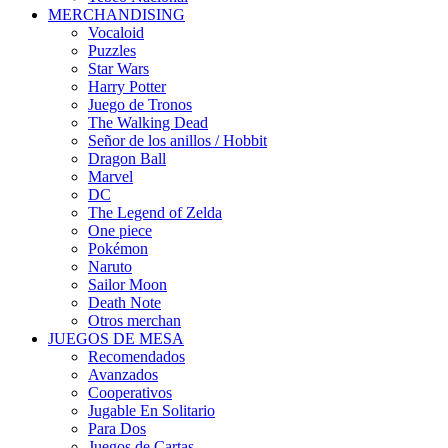
MERCHANDISING
Vocaloid
Puzzles
Star Wars
Harry Potter
Juego de Tronos
The Walking Dead
Señor de los anillos / Hobbit
Dragon Ball
Marvel
DC
The Legend of Zelda
One piece
Pokémon
Naruto
Sailor Moon
Death Note
Otros merchan
JUEGOS DE MESA
Recomendados
Avanzados
Cooperativos
Jugable En Solitario
Para Dos
Juegos de Cartas